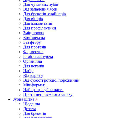
Для чутливих зубів
Від запалення ясен
Для брекетів, елайнерів
Для вінірів
Для імплантатів
Для профілактики
Зміцнююча
Комплексна
Без фтору
Для протезів
Ферментна
Ремінералізуюча
Органічна
Для веганів
Набір
Від карієсу
Від сухості ротової порожнини
Мініформат
Найкраща зубна паста
Проти неприємного запаху
Зубна щітка
Щоденна
Дитяча
Для брекетів