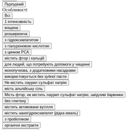
Пурпурний
Особливості
Всі
1 інтенсивність
вощена
розширююча
з гідроксиапатитом
з гіалуроновою кислотою
з цинком РСА
містить фтор і кальцій
для людей, що потребують допомоги у чищенні
монопучкова, з додатковими насадками
використовується без зубної пасти
Не містить лаурил сульфат натрію
мість альпійську сіль
Мість фтор, не містить лаурил сульфат натрію, шкідливі барвники
без глютену
містить активоване вугілля
містить наногідроксиапатит (рідка емаль)
з пробіотиком
органічні екстракти