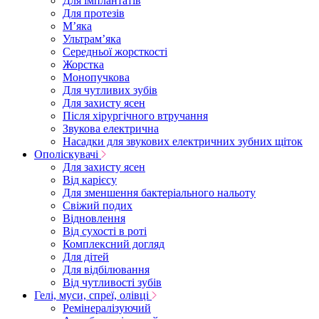
Для імплантатів
Для протезів
Мʼяка
Ультрамʼяка
Середньої жорсткості
Жорстка
Монопучкова
Для чутливих зубів
Для захисту ясен
Після хірургічного втручання
Звукова електрична
Насадки для звукових електричних зубних щіток
Ополіскувачі
Для захисту ясен
Від карієсу
Для зменшення бактеріального нальоту
Свіжий подих
Відновлення
Від сухості в роті
Комплексний догляд
Для дітей
Для відбілювання
Від чутливості зубів
Гелі, муси, спреї, олівці
Ремінералізуючий