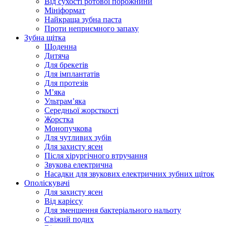
Від сухості ротової порожнини
Мініформат
Найкраща зубна паста
Проти неприємного запаху
Зубна щітка
Щоденна
Дитяча
Для брекетів
Для імплантатів
Для протезів
Мʼяка
Ультрамʼяка
Середньої жорсткості
Жорстка
Монопучкова
Для чутливих зубів
Для захисту ясен
Після хірургічного втручання
Звукова електрична
Насадки для звукових електричних зубних щіток
Ополіскувачі
Для захисту ясен
Від карієсу
Для зменшення бактеріального нальоту
Свіжий подих