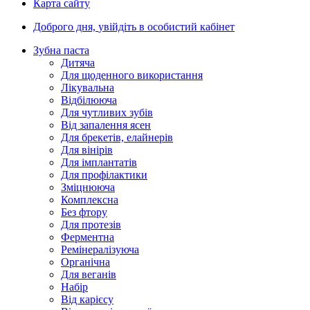
Карта сайту
Доброго дня,
увійдіть в особистий кабінет
Зубна паста
Дитяча
Для щоденного використання
Лікувальна
Відбілююча
Для чутливих зубів
Від запалення ясен
Для брекетів, елайнерів
Для вінірів
Для імплантатів
Для профілактики
Зміцнююча
Комплексна
Без фтору
Для протезів
Ферментна
Ремінералізуюча
Органічна
Для веганів
Набір
Від карієсу