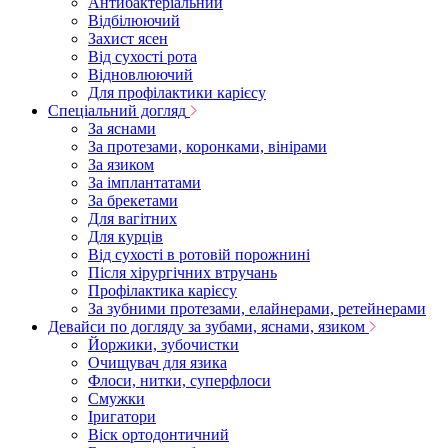
Антибактеріальний
Відбілюючий
Захист ясен
Від сухості рота
Відновлюючий
Для профілактики карієсу
Спеціальний догляд
За яснами
За протезами, коронками, вінірами
За язиком
За імплантатами
За брекетами
Для вагітних
Для курців
Від сухості в ротовій порожнині
Після хірургічних втручань
Профілактика карієсу
За зубними протезами, елайнерами, ретейнерами
Девайси по догляду за зубами, яснами, язиком
Йоржики, зубочистки
Очищувач для язика
Флоси, нитки, суперфлоси
Смужки
Іригатори
Віск ортодонтичний