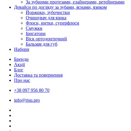
За зубними протезами, елайнерами, ретейнерами
Девайси по догляду за зубами, яснами, язиком
Йоржики, зубочистки
Очищувач для язика
Флоси, нитки, суперфлоси
Смужки
Іригатори
Віск ортодонтичний
Бальзам для губ
Набори
Бренди
Акції
Блог
Доставка та повернення
Про нас
+38 097 956 80 70
info@risu.pro