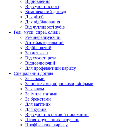
Відновлення
Від сухості в роті
Комплексний догляд
Для дітей
Для відбілювання
Від чутливості зубів
Гелі, муси, спреї, олівці
Ремінералізуючий
Антибактеріальний
Відбілюючий
Захист ясен
Від сухості рота
Відновлюючий
Для профілактики карієсу
Спеціальний догляд
За яснами
За протезами, коронками, вінірами
За язиком
За імплантатами
За брекетами
Для вагітних
Для курців
Від сухості в ротовій порожнині
Після хірургічних втручань
Профілактика карієсу