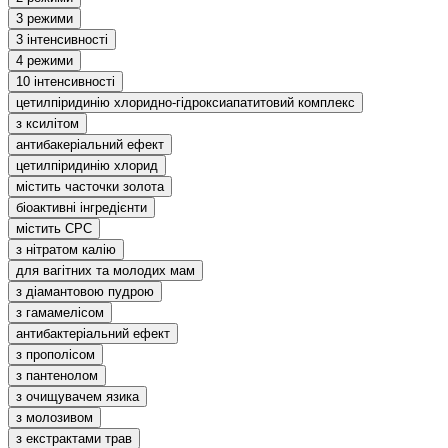
3 режими
3 інтенсивності
4 режими
10 інтенсивності
цетилпіридинію хлоридно-гідроксиапатитовий комплекс
з ксилітом
антибакеріальний ефект
цетилпіридинію хлорид
містить часточки золота
біоактивні інгредієнти
містить CPC
з нітратом калію
для вагітних та молодих мам
з діамантовою пудрою
з гамамелісом
антибактеріальний ефект
з прополісом
з пантенолом
з очищувачем язика
з молозивом
з екстрактами трав