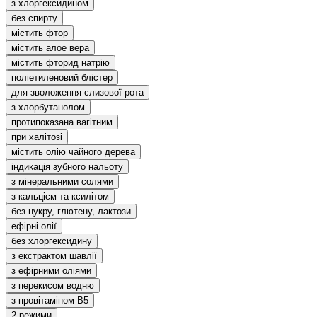
з хлоргексидином
без спирту
містить фтор
містить алое вера
містить фторид натрію
поліетиленовий блістер
для зволоження слизової рота
з хлорбутанолом
протипоказана вагітним
при халітозі
містить олію чайного дерева
індикація зубного нальоту
з мінеральними солями
з кальцієм та ксилітом
без цукру, глютену, лактози
ефірні олії
без хлоргексидину
з екстрактом шавлії
з ефірними оліями
з перекисом водню
з провітаміном В5
2 режими