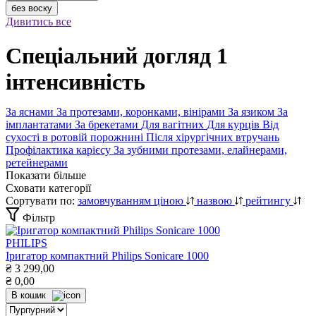
без воску
Дивитись все
Спеціальний догляд 1
інтенсивність
За яснами
За протезами, коронками, вінірами
За язиком
За
імплантатами
За брекетами
Для вагітних
Для курців
Від
сухості в ротовій порожнині
Після хірургічних втручань
Профілактика карієсу
За зубними протезами, елайнерами,
ретейнерами
Показати більше
Сховати категорії
Сортувати по:
замовчуванням
ціною
назвою
рейтингу
Фільтр
PHILIPS
Іригатор компактний Philips Sonicare 1000
₴
3 299,00
₴
0,00
В кошик