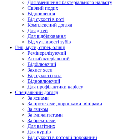
Для зменшення бактеріального нальоту
Свіжий подих
Відновлення
Від сухості в роті
Комплексний догляд
Для дітей
Для відбілювання
Від чутливості зубів
Гелі, муси, спреї, олівці
Ремінералізуючий
Антибактеріальний
Відбілюючий
Захист ясен
Від сухості рота
Відновлюючий
Для профілактики карієсу
Спеціальний догляд
За яснами
За протезами, коронками, вінірами
За язиком
За імплантатами
За брекетами
Для вагітних
Для курців
Від сухості в ротовій порожнині