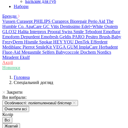
Бальзам для губ
Набори
Бренди
Vussen
Curasept
PHILIPS
Curaprox
Biorepair
Perio Aid
The
Humble Co.
ApaCare
GC
Vitis
Dentissimo
Edel+White
Osstem
GLO32
Halita
Interprox
Prooral
Swiss Smile
Tebodont
Emofluor
Emoform
Depurdent
Emofresh
Geldis
PARO
Pesitro
Brush-Baby
FrezyDerm
Hismile
Spokar
HEY YOU
DenTek
Efferdent
Mediblanc
Pierrot
SmileKit
VEGA
GUM
ImplaCare
Herbadent
Fluor-Aid
Megasmile
Selfers
Babycoccole
Dochem
Nordics
Miradent
Ekulf
Акції
Новинки
Головна
Спеціальний догляд
Закрити
Ви вибрали:
Особливості:
поліетиленовий блістер
Очистити всі
Колір
Всі
Жовтий