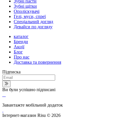
Зубні пасти
Зубні щітки
Ополіскувачі
Гелі, муси, спреї
Спеціальний догляд
Девайси по догляду
каталог
Бренди
Акції
Блог
Про нас
Доставка та повернення
Підписка
Ви були успішно підписані
Завантажте мобільний додаток
Інтернет-магазин Risu © 2026