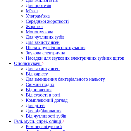
Для імплантатів
Для протезів
Мʼяка
Ультрамʼяка
Середньої жорсткості
Жорстка
Монопучкова
Для чутливих зубів
Для захисту ясен
Після хірургічного втручання
Звукова електрична
Насадки для звукових електричних зубних щіток
Ополіскувачі
Для захисту ясен
Від карієсу
Для зменшення бактеріального нальоту
Свіжий подих
Відновлення
Від сухості в роті
Комплексний догляд
Для дітей
Для відбілювання
Від чутливості зубів
Гелі, муси, спреї, олівці
Ремінералізуючий