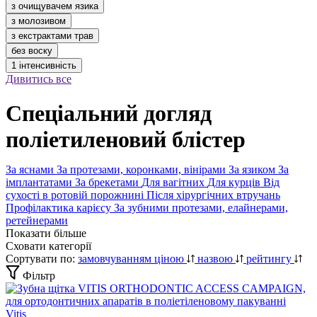
з очищувачем язика
з молозивом
з екстрактами трав
без воску
1 інтенсивність
Дивитись все
Спеціальний догляд
поліетиленовий блістер
За яснами
За протезами, коронками, вінірами
За язиком
За
імплантатами
За брекетами
Для вагітних
Для курців
Від
сухості в ротовій порожнині
Після хірургічних втручань
Профілактика карієсу
За зубними протезами, елайнерами,
ретейнерами
Показати більше
Сховати категорії
Сортувати по:
замовчуванням
ціною
назвою
рейтингу
Фільтр
Vitis