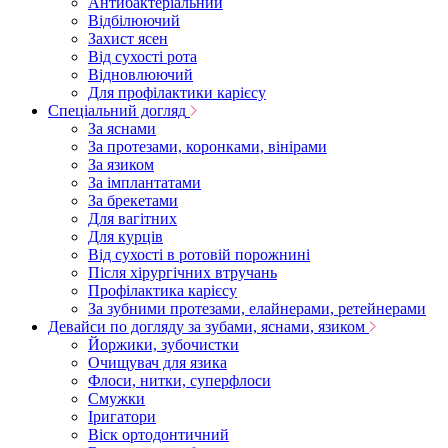
Антибактеріальний
Відбілюючий
Захист ясен
Від сухості рота
Відновлюючий
Для профілактики карієсу
Спеціальний догляд
За яснами
За протезами, коронками, вінірами
За язиком
За імплантатами
За брекетами
Для вагітних
Для курців
Від сухості в ротовій порожнині
Після хірургічних втручань
Профілактика карієсу
За зубними протезами, елайнерами, ретейнерами
Девайси по догляду за зубами, яснами, язиком
Йоржики, зубочистки
Очищувач для язика
Флоси, нитки, суперфлоси
Смужки
Іригатори
Віск ортодонтичний