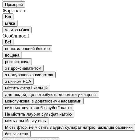
Прозорий
Жорсткість
Всі
мʼяка
ультра мʼяка
Особливості
Всі
поліетиленовий блістер
вощена
розширююча
з гідроксиапатитом
з гіалуроновою кислотою
з цинком РСА
містить фтор і кальцій
для людей, що потребують допомоги у чищенні
монопучкова, з додатковими насадками
використовується без зубної пасти
Не містить лаурил сульфат натрію
мість альпійську сіль
Мість фтор, не містить лаурил сульфат натрію, шкідливі барвники
без глютену