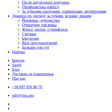
Після хірургічних втручань
Профілактика карієсу
За зубними протезами, елайнерами, ретейнерами
Девайси по догляду за зубами, яснами, язиком
Йоржики, зубочистки
Очищувач для язика
Флоси, нитки, суперфлоси
Смужки
Іригатори
Віск ортодонтичний
Бальзам для губ
Набори
Бренди
Акції
Блог
Доставка та повернення
Про нас
+38 097 956 80 70
info@risu.pro