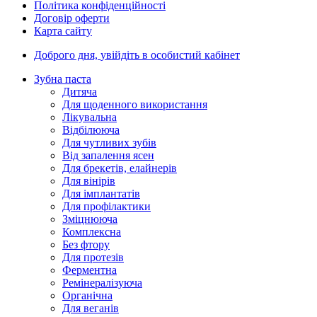
Політика конфіденційності
Договір оферти
Карта сайту
Доброго дня,
увійдіть в особистий кабінет
Зубна паста
Дитяча
Для щоденного використання
Лікувальна
Відбілююча
Для чутливих зубів
Від запалення ясен
Для брекетів, елайнерів
Для вінірів
Для імплантатів
Для профілактики
Зміцнююча
Комплексна
Без фтору
Для протезів
Ферментна
Ремінералізуюча
Органічна
Для веганів