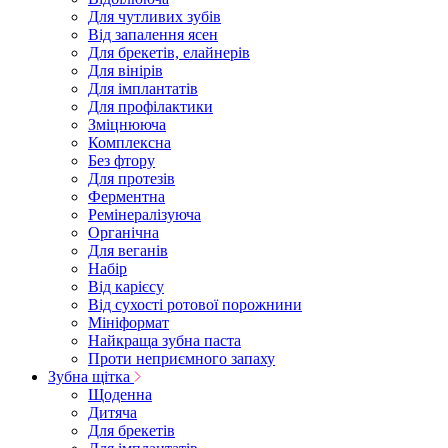
Для чутливих зубів
Від запалення ясен
Для брекетів, елайнерів
Для вінірів
Для імплантатів
Для профілактики
Зміцнююча
Комплексна
Без фтору
Для протезів
Ферментна
Ремінералізуюча
Органічна
Для веганів
Набір
Від карієсу
Від сухості ротової порожнини
Мініформат
Найкраща зубна паста
Проти неприємного запаху
Зубна щітка
Щоденна
Дитяча
Для брекетів