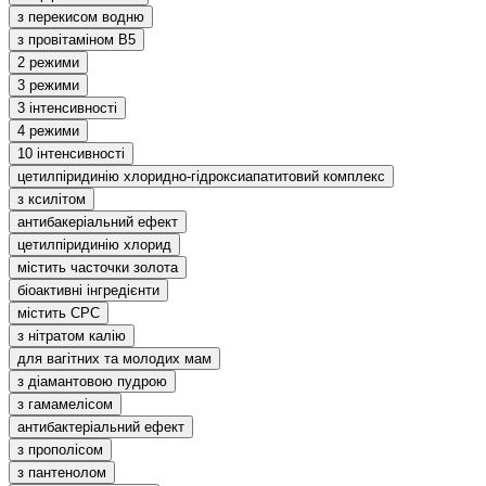
з перекисом водню
з провітаміном В5
2 режими
3 режими
3 інтенсивності
4 режими
10 інтенсивності
цетилпіридинію хлоридно-гідроксиапатитовий комплекс
з ксилітом
антибакеріальний ефект
цетилпіридинію хлорид
містить часточки золота
біоактивні інгредієнти
містить CPC
з нітратом калію
для вагітних та молодих мам
з діамантовою пудрою
з гамамелісом
антибактеріальний ефект
з прополісом
з пантенолом