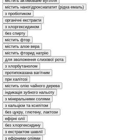
містить активоване вугілля
містить наногідроксиапатит (рідка емаль)
з пробіотиком
органічні екстракти
з хлоргексидином
без спирту
містить фтор
містить алое вера
містить фторид натрію
для зволоження слизової рота
з хлорбутанолом
протипоказана вагітним
при халітозі
містить олію чайного дерева
індикація зубного нальоту
з мінеральними солями
з кальцієм та ксилітом
без цукру, глютену, лактози
ефірні олії
без хлоргексидину
з екстрактом шавлії
з ефірними оліями