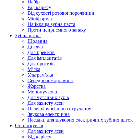
Набір
Від карієсу
Від сухості ротової порожнини
Мініформат
Найкраща зубна паста
Проти неприємного запаху
Зубна щітка
Щоденна
Дитяча
Для брекетів
Для імплантатів
Для протезів
Мʼяка
Ультрамʼяка
Середньої жорсткості
Жорстка
Монопучкова
Для чутливих зубів
Для захисту ясен
Після хірургічного втручання
Звукова електрична
Насадки для звукових електричних зубних щіток
Ополіскувачі
Для захисту ясен
Від карієсу