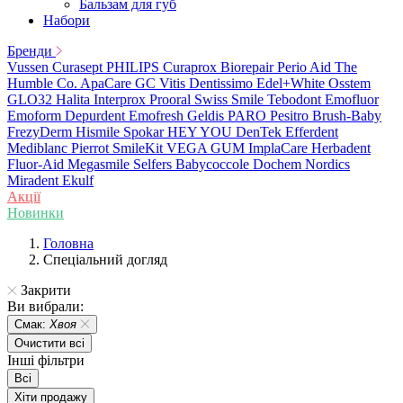
Бальзам для губ
Набори
Бренди
Vussen
Curasept
PHILIPS
Curaprox
Biorepair
Perio Aid
The
Humble Co.
ApaCare
GC
Vitis
Dentissimo
Edel+White
Osstem
GLO32
Halita
Interprox
Prooral
Swiss Smile
Tebodont
Emofluor
Emoform
Depurdent
Emofresh
Geldis
PARO
Pesitro
Brush-Baby
FrezyDerm
Hismile
Spokar
HEY YOU
DenTek
Efferdent
Mediblanc
Pierrot
SmileKit
VEGA
GUM
ImplaCare
Herbadent
Fluor-Aid
Megasmile
Selfers
Babycoccole
Dochem
Nordics
Miradent
Ekulf
Акції
Новинки
Головна
Спеціальний догляд
Закрити
Ви вибрали:
Смак:
Хвоя
Очистити всі
Інші фільтри
Всі
Хіти продажу