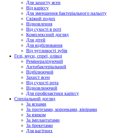
Для захисту ясен
Від карієсу
Для зменшення бактеріального нальоту
Свіжий подих
Відновлення
Від сухості в роті
Комплексний догляд
Для дітей
Для відбілювання
Від чутливості зубів
Гелі, муси, спреї, олівці
Ремінералізуючий
Антибактеріальний
Відбілюючий
Захист ясен
Від сухості рота
Відновлюючий
Для профілактики карієсу
Спеціальний догляд
За яснами
За протезами, коронками, вінірами
За язиком
За імплантатами
За брекетами
Для вагітних