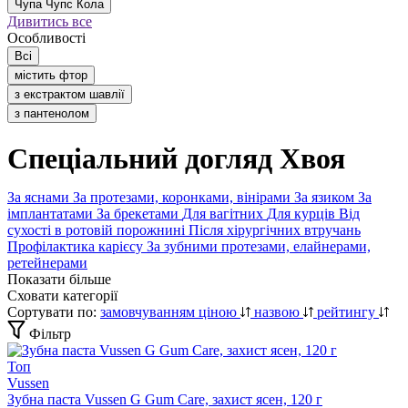
Чупа Чупс Кола
Дивитись все
Особливості
Всі
містить фтор
з екстрактом шавлії
з пантенолом
Спеціальний догляд Хвоя
За яснами
За протезами, коронками, вінірами
За язиком
За
імплантатами
За брекетами
Для вагітних
Для курців
Від
сухості в ротовій порожнині
Після хірургічних втручань
Профілактика карієсу
За зубними протезами, елайнерами,
ретейнерами
Показати більше
Сховати категорії
Сортувати по:
замовчуванням
ціною
назвою
рейтингу
Фільтр
Топ
Vussen
Зубна паста Vussen G Gum Care, захист ясен, 120 г