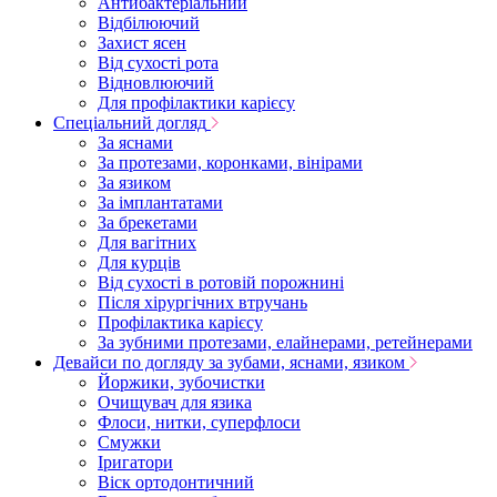
Антибактеріальний
Відбілюючий
Захист ясен
Від сухості рота
Відновлюючий
Для профілактики карієсу
Спеціальний догляд
За яснами
За протезами, коронками, вінірами
За язиком
За імплантатами
За брекетами
Для вагітних
Для курців
Від сухості в ротовій порожнині
Після хірургічних втручань
Профілактика карієсу
За зубними протезами, елайнерами, ретейнерами
Девайси по догляду за зубами, яснами, язиком
Йоржики, зубочистки
Очищувач для язика
Флоси, нитки, суперфлоси
Смужки
Іригатори
Віск ортодонтичний