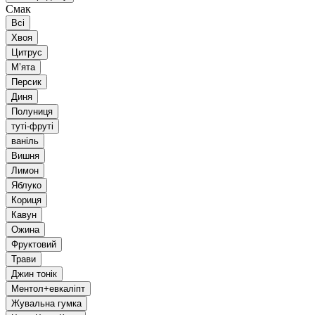
Смак
Всі
Хвоя
Цитрус
Мʼята
Персик
Диня
Полуниця
туті-фруті
ваніль
Вишня
Лимон
Яблуко
Кориця
Кавун
Ожина
Фруктовий
Трави
Джин тонік
Ментол+евкаліпт
Жувальна гумка