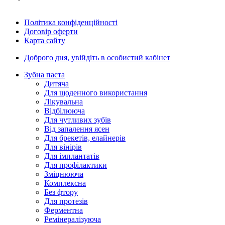
Політика конфіденційності
Договір оферти
Карта сайту
Доброго дня,
увійдіть в особистий кабінет
Зубна паста
Дитяча
Для щоденного використання
Лікувальна
Відбілююча
Для чутливих зубів
Від запалення ясен
Для брекетів, елайнерів
Для вінірів
Для імплантатів
Для профілактики
Зміцнююча
Комплексна
Без фтору
Для протезів
Ферментна
Ремінералізуюча