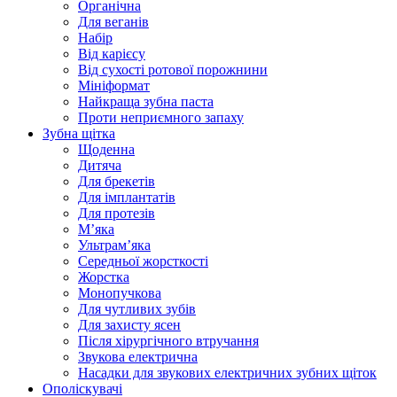
Органічна
Для веганів
Набір
Від карієсу
Від сухості ротової порожнини
Мініформат
Найкраща зубна паста
Проти неприємного запаху
Зубна щітка
Щоденна
Дитяча
Для брекетів
Для імплантатів
Для протезів
Мʼяка
Ультрамʼяка
Середньої жорсткості
Жорстка
Монопучкова
Для чутливих зубів
Для захисту ясен
Після хірургічного втручання
Звукова електрична
Насадки для звукових електричних зубних щіток
Ополіскувачі