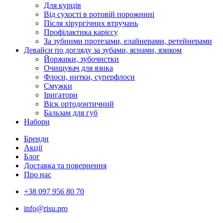
Для курців
Від сухості в ротовій порожнині
Після хірургічних втручань
Профілактика карієсу
За зубними протезами, елайнерами, ретейнерами
Девайси по догляду за зубами, яснами, язиком
Йоржики, зубочистки
Очищувач для язика
Флоси, нитки, суперфлоси
Смужки
Іригатори
Віск ортодонтичний
Бальзам для губ
Набори
Бренди
Акції
Блог
Доставка та повернення
Про нас
+38 097 956 80 70
info@risu.pro