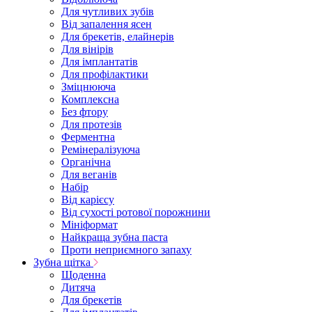
Для чутливих зубів
Від запалення ясен
Для брекетів, елайнерів
Для вінірів
Для імплантатів
Для профілактики
Зміцнююча
Комплексна
Без фтору
Для протезів
Ферментна
Ремінералізуюча
Органічна
Для веганів
Набір
Від карієсу
Від сухості ротової порожнини
Мініформат
Найкраща зубна паста
Проти неприємного запаху
Зубна щітка
Щоденна
Дитяча
Для брекетів