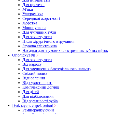
Для імплантатів
Для протезів
Мʼяка
Ультрамʼяка
Середньої жорсткості
Жорстка
Монопучкова
Для чутливих зубів
Для захисту ясен
Після хірургічного втручання
Звукова електрична
Насадки для звукових електричних зубних щіток
Ополіскувачі
Для захисту ясен
Від карієсу
Для зменшення бактеріального нальоту
Свіжий подих
Відновлення
Від сухості в роті
Комплексний догляд
Для дітей
Для відбілювання
Від чутливості зубів
Гелі, муси, спреї, олівці
Ремінералізуючий