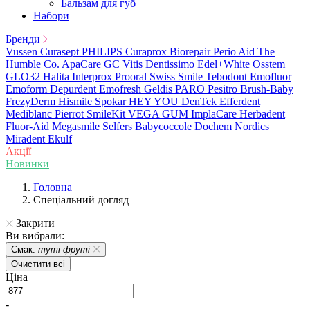
Бальзам для губ
Набори
Бренди
Vussen
Curasept
PHILIPS
Curaprox
Biorepair
Perio Aid
The
Humble Co.
ApaCare
GC
Vitis
Dentissimo
Edel+White
Osstem
GLO32
Halita
Interprox
Prooral
Swiss Smile
Tebodont
Emofluor
Emoform
Depurdent
Emofresh
Geldis
PARO
Pesitro
Brush-Baby
FrezyDerm
Hismile
Spokar
HEY YOU
DenTek
Efferdent
Mediblanc
Pierrot
SmileKit
VEGA
GUM
ImplaCare
Herbadent
Fluor-Aid
Megasmile
Selfers
Babycoccole
Dochem
Nordics
Miradent
Ekulf
Акції
Новинки
Головна
Спеціальний догляд
Закрити
Ви вибрали:
Смак:
туті-фруті
Очистити всі
Ціна
-