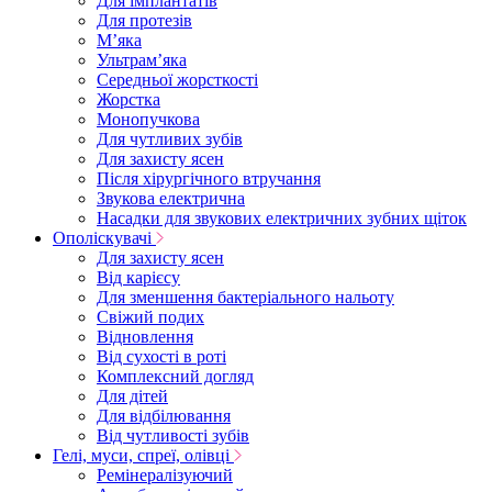
Для імплантатів
Для протезів
Мʼяка
Ультрамʼяка
Середньої жорсткості
Жорстка
Монопучкова
Для чутливих зубів
Для захисту ясен
Після хірургічного втручання
Звукова електрична
Насадки для звукових електричних зубних щіток
Ополіскувачі
Для захисту ясен
Від карієсу
Для зменшення бактеріального нальоту
Свіжий подих
Відновлення
Від сухості в роті
Комплексний догляд
Для дітей
Для відбілювання
Від чутливості зубів
Гелі, муси, спреї, олівці
Ремінералізуючий