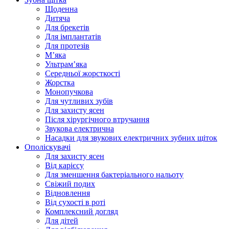
Щоденна
Дитяча
Для брекетів
Для імплантатів
Для протезів
Мʼяка
Ультрамʼяка
Середньої жорсткості
Жорстка
Монопучкова
Для чутливих зубів
Для захисту ясен
Після хірургічного втручання
Звукова електрична
Насадки для звукових електричних зубних щіток
Ополіскувачі
Для захисту ясен
Від карієсу
Для зменшення бактеріального нальоту
Свіжий подих
Відновлення
Від сухості в роті
Комплексний догляд
Для дітей