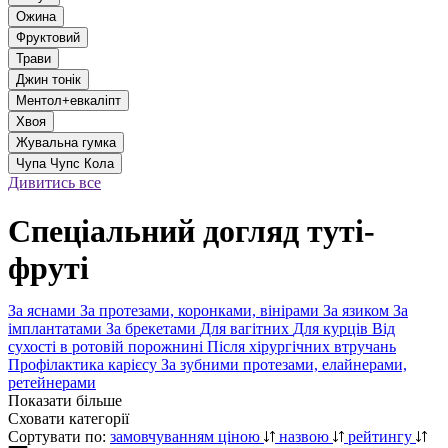
Ожина
Фруктовий
Трави
Джин тонік
Ментол+евкаліпт
Хвоя
Жувальна гумка
Чупа Чупс Кола
Дивитись все
Спеціальний догляд туті-
фруті
За яснами
За протезами, коронками, вінірами
За язиком
За
імплантатами
За брекетами
Для вагітних
Для курців
Від
сухості в ротовій порожнині
Після хірургічних втручань
Профілактика карієсу
За зубними протезами, елайнерами,
ретейнерами
Показати більше
Сховати категорії
Сортувати по:
замовчуванням
ціною
назвою
рейтингу