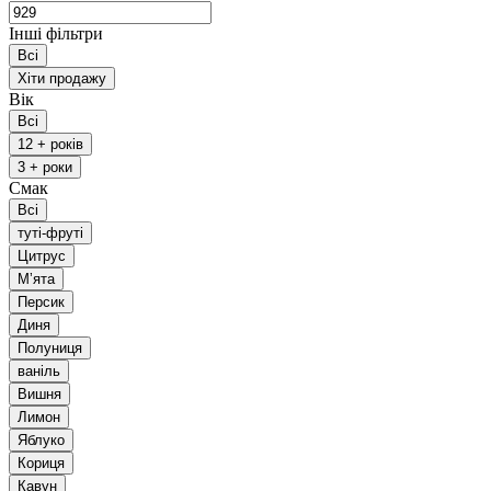
Інші фільтри
Всі
Хіти продажу
Вік
Всі
12 + років
3 + роки
Смак
Всі
туті-фруті
Цитрус
Мʼята
Персик
Диня
Полуниця
ваніль
Вишня
Лимон
Яблуко
Кориця
Кавун