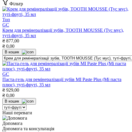
Фільтр
Топ
GC
Крем для ремінералізації зубів, TOOTH MOUSSE (Тус мус),
туті-фруті, 35 мл
₴
877,00
₴
0,00
В кошик
GC
Паста-гель для ремінералізації зубів MI Paste Plus (Мі паста
плюс), туті-фруті, 35 мл
₴
929,00
₴
0,00
В кошик
Наші переваги
Допомога
Допомога та консультація