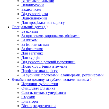
Антибактеріальний
Відбілюючий
Захист ясен
Від сухості рота
Відновлюючий
Для профілактики карієсу
Спеціальний догляд
За яснами
За протезами, коронками, вінірами
За язиком
За імплантатами
За брекетами
Для вагітних
Для курців
Від сухості в ротовій порожнині
Після хірургічних втручань
Профілактика карієсу
За зубними протезами, елайнерами, ретейнерами
Девайси по догляду за зубами, яснами, язиком
Йоржики, зубочистки
Очищувач для язика
Флоси, нитки, суперфлоси
Смужки
Іригатори
Віск ортодонтичний