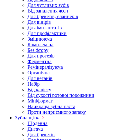
Для чутливих зубів
Від запалення ясен
Для брекетів, елайнерів
Для вінірів
Для імплантатів
Для профілактики
Зміцнююча
Комплексна
Без фтору
Для протезів
Ферментна
Ремінералізуюча
Органічна
Для веганів
Набір
Від карієсу
Від сухості ротової порожнини
Мініформат
Найкраща зубна паста
Проти неприємного запаху
Зубна щітка
Щоденна
Дитяча
Для брекетів