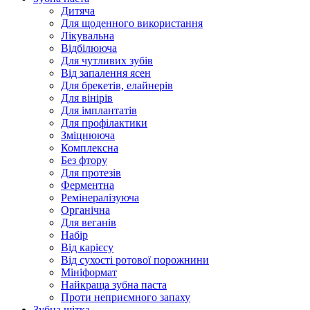
Дитяча
Для щоденного використання
Лікувальна
Відбілююча
Для чутливих зубів
Від запалення ясен
Для брекетів, елайнерів
Для вінірів
Для імплантатів
Для профілактики
Зміцнююча
Комплексна
Без фтору
Для протезів
Ферментна
Ремінералізуюча
Органічна
Для веганів
Набір
Від карієсу
Від сухості ротової порожнини
Мініформат
Найкраща зубна паста
Проти неприємного запаху
Зубна щітка