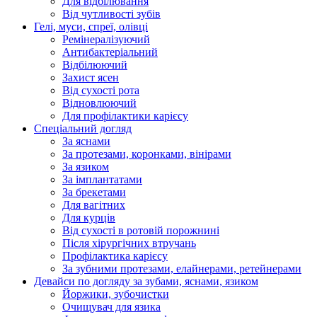
Для відбілювання
Від чутливості зубів
Гелі, муси, спреї, олівці
Ремінералізуючий
Антибактеріальний
Відбілюючий
Захист ясен
Від сухості рота
Відновлюючий
Для профілактики карієсу
Спеціальний догляд
За яснами
За протезами, коронками, вінірами
За язиком
За імплантатами
За брекетами
Для вагітних
Для курців
Від сухості в ротовій порожнині
Після хірургічних втручань
Профілактика карієсу
За зубними протезами, елайнерами, ретейнерами
Девайси по догляду за зубами, яснами, язиком
Йоржики, зубочистки
Очищувач для язика