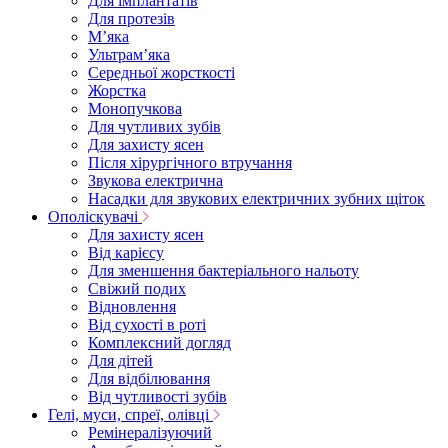
Для імплантатів
Для протезів
Мʼяка
Ультрамʼяка
Середньої жорсткості
Жорстка
Монопучкова
Для чутливих зубів
Для захисту ясен
Після хірургічного втручання
Звукова електрична
Насадки для звукових електричних зубних щіток
Ополіскувачі
Для захисту ясен
Від карієсу
Для зменшення бактеріального нальоту
Свіжий подих
Відновлення
Від сухості в роті
Комплексний догляд
Для дітей
Для відбілювання
Від чутливості зубів
Гелі, муси, спреї, олівці
Ремінералізуючий