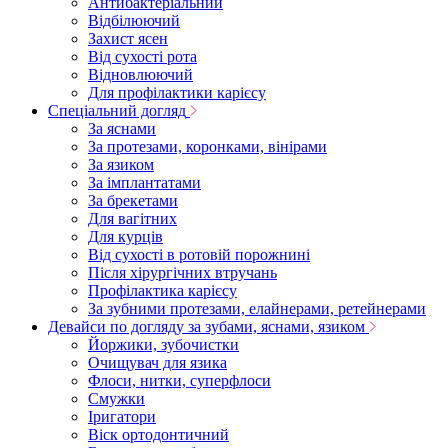
Антибактеріальний
Відбілюючий
Захист ясен
Від сухості рота
Відновлюючий
Для профілактики карієсу
Спеціальний догляд
За яснами
За протезами, коронками, вінірами
За язиком
За імплантатами
За брекетами
Для вагітних
Для курців
Від сухості в ротовій порожнині
Після хірургічних втручань
Профілактика карієсу
За зубними протезами, елайнерами, ретейнерами
Девайси по догляду за зубами, яснами, язиком
Йоржики, зубочистки
Очищувач для язика
Флоси, нитки, суперфлоси
Смужки
Іригатори
Віск ортодонтичний