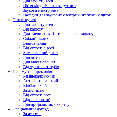
Для захисту ясен
Після хірургічного втручання
Звукова електрична
Насадки для звукових електричних зубних щіток
Ополіскувачі
Для захисту ясен
Від карієсу
Для зменшення бактеріального нальоту
Свіжий подих
Відновлення
Від сухості в роті
Комплексний догляд
Для дітей
Для відбілювання
Від чутливості зубів
Гелі, муси, спреї, олівці
Ремінералізуючий
Антибактеріальний
Відбілюючий
Захист ясен
Від сухості рота
Відновлюючий
Для профілактики карієсу
Спеціальний догляд
За яснами