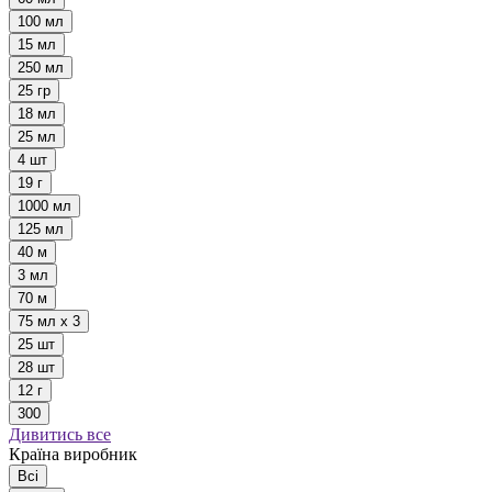
100 мл
15 мл
250 мл
25 гр
18 мл
25 мл
4 шт
19 г
1000 мл
125 мл
40 м
3 мл
70 м
75 мл х 3
25 шт
28 шт
12 г
300
Дивитись все
Країна виробник
Всі