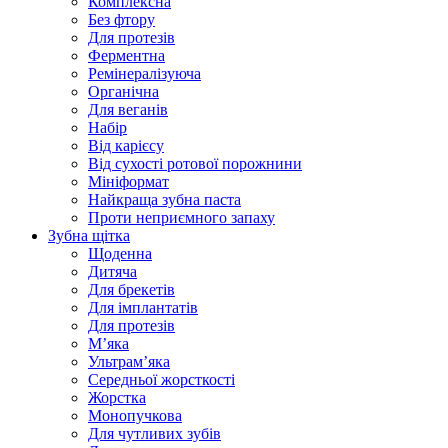
Комплексна
Без фтору
Для протезів
Ферментна
Ремінералізуюча
Органічна
Для веганів
Набір
Від карієсу
Від сухості ротової порожнини
Мініформат
Найкраща зубна паста
Проти неприємного запаху
Зубна щітка
Щоденна
Дитяча
Для брекетів
Для імплантатів
Для протезів
Мʼяка
Ультрамʼяка
Середньої жорсткості
Жорстка
Монопучкова
Для чутливих зубів