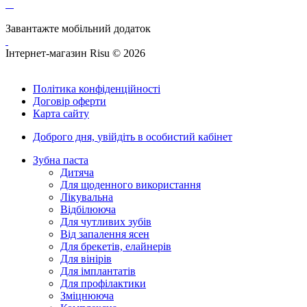
Завантажте мобільний додаток
Інтернет-магазин Risu © 2026
Політика конфіденційності
Договір оферти
Карта сайту
Доброго дня,
увійдіть в особистий кабінет
Зубна паста
Дитяча
Для щоденного використання
Лікувальна
Відбілююча
Для чутливих зубів
Від запалення ясен
Для брекетів, елайнерів
Для вінірів
Для імплантатів
Для профілактики
Зміцнююча