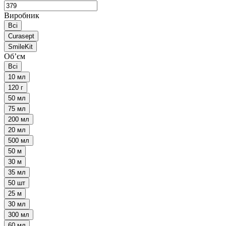
Виробник
Всі
Curasept
SmileKit
Обʼєм
Всі
10 мл
120 г
50 мл
75 мл
200 мл
20 мл
500 мл
50 м
30 м
35 мл
50 шт
25 м
30 мл
300 мл
60 мл