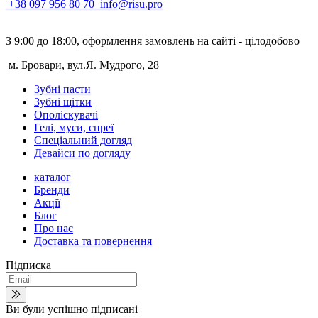
+38 097 956 80 70
info@risu.pro
З 9:00 до 18:00, оформлення замовлень на сайті - цілодобово
м. Бровари, вул.Я. Мудрого, 28
Зубні пасти
Зубні щітки
Ополіскувачі
Гелі, муси, спреї
Спеціальний догляд
Девайси по догляду
каталог
Бренди
Акції
Блог
Про нас
Доставка та повернення
Підписка
Ви були успішно підписані