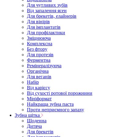
Для чутливих зубів
Від запалення ясен
Для брекетів, елайнерів
Для вінірів
Для імплантатів
Для профілактики
Зміцнююча
Комплексна
Без фтору
Для протезів
Ферментна
Ремінералізуюча
Органічна
Для веганів
Набір
Від карієсу
Від сухості ротової порожнини
Мініформат
Найкраща зубна паста
Проти неприємного запаху
Зубна щітка
Щоденна
Дитяча
Для брекетів