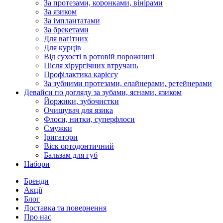
За протезами, коронками, вінірами
За язиком
За імплантатами
За брекетами
Для вагітних
Для курців
Від сухості в ротовій порожнині
Після хірургічних втручань
Профілактика карієсу
За зубними протезами, елайнерами, ретейнерами
Девайси по догляду за зубами, яснами, язиком
Йоржики, зубочистки
Очищувач для язика
Флоси, нитки, суперфлоси
Смужки
Іригатори
Віск ортодонтичний
Бальзам для губ
Набори
Бренди
Акції
Блог
Доставка та повернення
Про нас