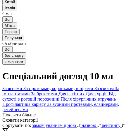
Китай
Італія
Смак
Всі
Мʼята
Персик
Полуниця
Особливості
Всі
без спирту
з ксилітом
Спеціальний догляд 10 мл
За яснами
За протезами, коронками, вінірами
За язиком
За
імплантатами
За брекетами
Для вагітних
Для курців
Від
сухості в ротовій порожнині
Після хірургічних втручань
Профілактика карієсу
За зубними протезами, елайнерами,
ретейнерами
Показати більше
Сховати категорії
Сортувати по:
замовчуванням
ціною
назвою
рейтингу