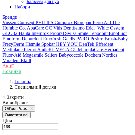
Бальзам для губ
Набори
Бренди
Vussen
Curasept
PHILIPS
Curaprox
Biorepair
Perio Aid
The
Humble Co.
ApaCare
GC
Vitis
Dentissimo
Edel+White
Osstem
GLO32
Halita
Interprox
Prooral
Swiss Smile
Tebodont
Emofluor
Emoform
Depurdent
Emofresh
Geldis
PARO
Pesitro
Brush-Baby
FrezyDerm
Hismile
Spokar
HEY YOU
DenTek
Efferdent
Mediblanc
Pierrot
SmileKit
VEGA
GUM
ImplaCare
Herbadent
Fluor-Aid
Megasmile
Selfers
Babycoccole
Dochem
Nordics
Miradent
Ekulf
Акції
Новинки
Головна
Спеціальний догляд
Закрити
Ви вибрали:
Обʼєм:
10 мл
Очистити всі
Ціна
-