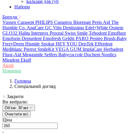
Бальзам для губ
Набори
Бренди
Vussen
Curasept
PHILIPS
Curaprox
Biorepair
Perio Aid
The
Humble Co.
ApaCare
GC
Vitis
Dentissimo
Edel+White
Osstem
GLO32
Halita
Interprox
Prooral
Swiss Smile
Tebodont
Emofluor
Emoform
Depurdent
Emofresh
Geldis
PARO
Pesitro
Brush-Baby
FrezyDerm
Hismile
Spokar
HEY YOU
DenTek
Efferdent
Mediblanc
Pierrot
SmileKit
VEGA
GUM
ImplaCare
Herbadent
Fluor-Aid
Megasmile
Selfers
Babycoccole
Dochem
Nordics
Miradent
Ekulf
Акції
Новинки
Головна
Спеціальний догляд
Закрити
Ви вибрали:
Обʼєм:
30 мл
Очистити всі
Ціна
-