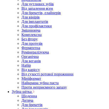
Для чутливих зубів
Від запалення ясен
Для брекетів, елайнерів
Для вінірів
Для імплантатів
Для профілактики
Зміцнююча
Комплексна
Без фтору
Для протезів
Ферментна
Ремінералізуюча
Органічна
Для веганів
Набір
Від карієсу
Від сухості ротової порожнини
Мініформат
Найкраща зубна паста
Проти неприємного запаху
Зубна щітка
Щоденна
Дитяча
Для брекетів