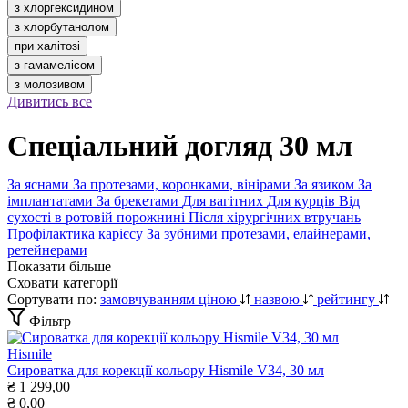
з хлоргексидином
з хлорбутанолом
при халітозі
з гамамелісом
з молозивом
Дивитись все
Спеціальний догляд 30 мл
За яснами
За протезами, коронками, вінірами
За язиком
За
імплантатами
За брекетами
Для вагітних
Для курців
Від
сухості в ротовій порожнині
Після хірургічних втручань
Профілактика карієсу
За зубними протезами, елайнерами,
ретейнерами
Показати більше
Сховати категорії
Сортувати по:
замовчуванням
ціною
назвою
рейтингу
Фільтр
Hismile
Сироватка для корекції кольору Hismile V34, 30 мл
₴
1 299,00
₴
0,00