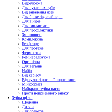
Відбілююча
Для чутливих зубів
Від запалення ясен
Для брекетів, елайнерів
Для вінірів
Для імплантатів
Для профілактики
Зміцнююча
Комплексна
Без фтору
Для протезів
Ферментна
Ремінералізуюча
Органічна
Для веганів
Набір
Від карієсу
Від сухості ротової порожнини
Мініформат
Найкраща зубна паста
Проти неприємного запаху
Зубна щітка
Щоденна
Дитяча
Для брекетів