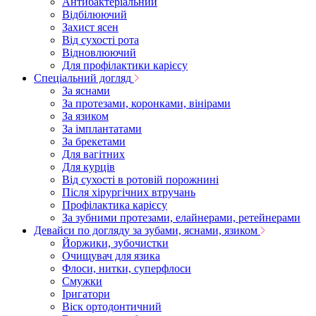
Антибактеріальний
Відбілюючий
Захист ясен
Від сухості рота
Відновлюючий
Для профілактики карієсу
Спеціальний догляд
За яснами
За протезами, коронками, вінірами
За язиком
За імплантатами
За брекетами
Для вагітних
Для курців
Від сухості в ротовій порожнині
Після хірургічних втручань
Профілактика карієсу
За зубними протезами, елайнерами, ретейнерами
Девайси по догляду за зубами, яснами, язиком
Йоржики, зубочистки
Очищувач для язика
Флоси, нитки, суперфлоси
Смужки
Іригатори
Віск ортодонтичний