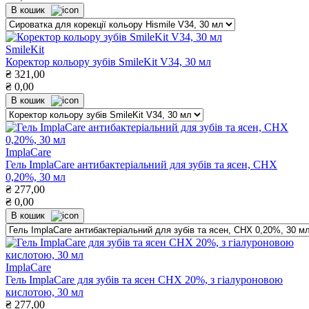
В кошик
SmileKit
Коректор кольору зубів SmileKit V34, 30 мл
₴
321,00
₴
0,00
В кошик
ImplaCare
Гель ImрlaCare антибактеріальний для зубів та ясен, СНХ
0,20%, 30 мл
₴
277,00
₴
0,00
В кошик
ImplaCare
Гель ImрlaCare для зубів та ясен CHX 20%, з гіалуроновою
кислотою, 30 мл
₴
277,00