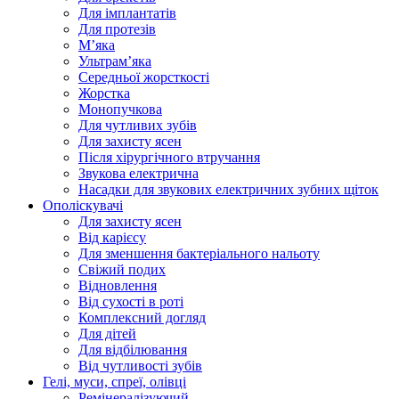
Для імплантатів
Для протезів
Мʼяка
Ультрамʼяка
Середньої жорсткості
Жорстка
Монопучкова
Для чутливих зубів
Для захисту ясен
Після хірургічного втручання
Звукова електрична
Насадки для звукових електричних зубних щіток
Ополіскувачі
Для захисту ясен
Від карієсу
Для зменшення бактеріального нальоту
Свіжий подих
Відновлення
Від сухості в роті
Комплексний догляд
Для дітей
Для відбілювання
Від чутливості зубів
Гелі, муси, спреї, олівці
Ремінералізуючий