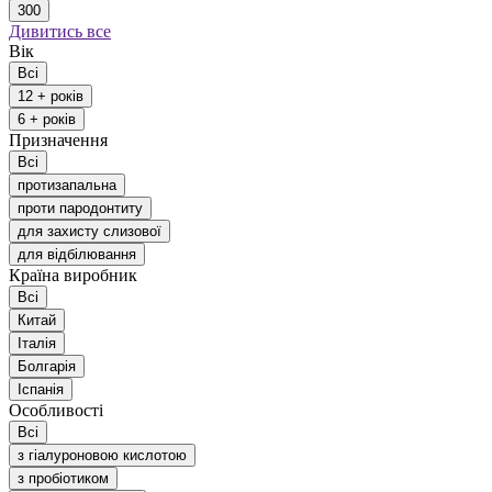
300
Дивитись все
Вік
Всі
12 + років
6 + років
Призначення
Всі
протизапальна
проти пародонтиту
для захисту слизової
для відбілювання
Країна виробник
Всі
Китай
Італія
Болгарія
Іспанія
Особливості
Всі
з гіалуроновою кислотою
з пробіотиком