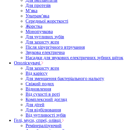
Для імплантатів
Для протезів
Мʼяка
Ультрамʼяка
Середньої жорсткості
Жорстка
Монопучкова
Для чутливих зубів
Для захисту ясен
Після хірургічного втручання
Звукова електрична
Насадки для звукових електричних зубних щіток
Ополіскувачі
Для захисту ясен
Від карієсу
Для зменшення бактеріального нальоту
Свіжий подих
Відновлення
Від сухості в роті
Комплексний догляд
Для дітей
Для відбілювання
Від чутливості зубів
Гелі, муси, спреї, олівці
Ремінералізуючий