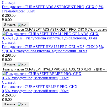
Curasept
Гель для ясен CURASEPT ADS ASTRIGENT PRO, СНХ 0,5%,
з гамамелісом, 30мл
₴
260,00
₴
0,00
В кошик
Curasept
Гель для ясен CURASEPT HYALU PRO GEL ADS, СНХ 0,5%,
з ДНК + гіалуронова кислота, відновлюючий, 30 мл
₴
298,00
₴
0,00
В кошик
Curasept
Гель для ясен CURASEPT RELIEF PRO, СНХ
0,5%+хлорбутанол, заспокійливий, 30мл
₴
260,00
₴
0,00
В кошик