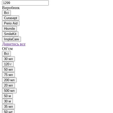
Виробник
Всі
Curasept
Perio Aid
Hismile
SmileKit
ImplaCare
Дивитись все
Обʼєм
Всі
30 мл
120 г
50 мл
75 мл
200 мл
20 мл
500 мл
50 м
30 м
35 мл
50 шт