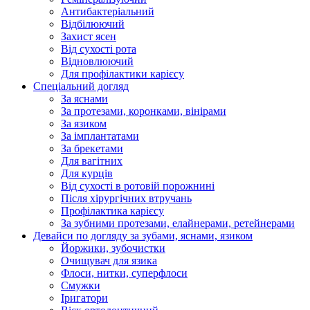
Антибактеріальний
Відбілюючий
Захист ясен
Від сухості рота
Відновлюючий
Для профілактики карієсу
Спеціальний догляд
За яснами
За протезами, коронками, вінірами
За язиком
За імплантатами
За брекетами
Для вагітних
Для курців
Від сухості в ротовій порожнині
Після хірургічних втручань
Профілактика карієсу
За зубними протезами, елайнерами, ретейнерами
Девайси по догляду за зубами, яснами, язиком
Йоржики, зубочистки
Очищувач для язика
Флоси, нитки, суперфлоси
Смужки
Іригатори