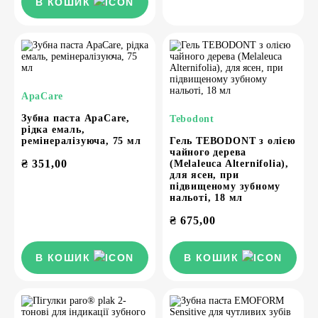
В КОШИК
ApaCare
Зубна паста ApaCare,
Tebodont
рідка емаль,
ремінералізуюча, 75 мл
Гель TEBODONT з олією
чайного дерева
₴
351,00
(Melaleuca Alternifolia),
для ясен, при
підвищеному зубному
нальоті, 18 мл
₴
675,00
В КОШИК
В КОШИК