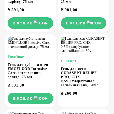
карієсу, 75 мл
25 мл
₴
891,00
₴
981,00
В КОШИК
В КОШИК
Emofluor
Curasept
Гель для зубів та ясен
EMOFLUOR Intensive
Гель для ясен
Care, інтенсивний
CURASEPT RELIEF
догляд, 75 мл
PRO, СНХ
0,5%+хлорбутанол,
₴
831,00
заспокійливий, 30мл
₴
260,00
В КОШИК