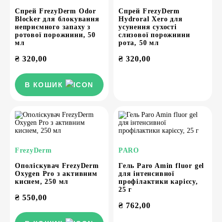
Спрей FrezyDerm Odor
Спрей FrezyDerm
Blocker для блокування
Hydroral Xero для
неприємного запаху з
усунення сухості
ротової порожнини, 50
слизової порожнини
мл
рота, 50 мл
₴
320,00
₴
320,00
В КОШИК
FrezyDerm
PARO
Ополіскувач FrezyDerm
Гель Paro Amin fluor gel
Oxygen Pro з активним
для інтенсивної
киснем, 250 мл
профілактики карієсу,
25 г
₴
550,00
₴
762,00