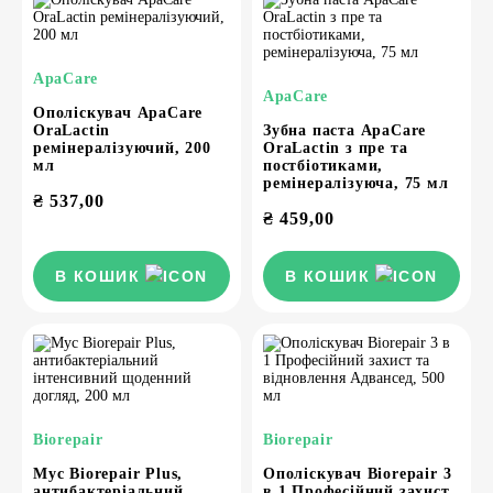
ApaCare
ApaCare
Ополіскувач ApaCare
OraLactin
Зубна паста ApaCare
ремінералізуючий, 200
OraLactin з пре та
мл
постбіотиками,
ремінералізуюча, 75 мл
₴
537,00
₴
459,00
В КОШИК
В КОШИК
Biorepair
Biorepair
Мус Biorepair Plus,
Ополіскувач Biorepair 3
антибактеріальний
в 1 Професійний захист