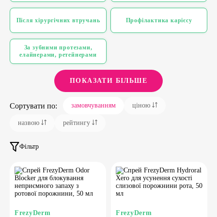
Після хірургічних втручань
Профілактика карієсу
За зубними протезами,
елайнерами, ретейнерами
ПОКАЗАТИ БІЛЬШЕ
Сортувати по:
замовчуванням
ціною
назвою
рейтингу
Фільтр
FrezyDerm
FrezyDerm