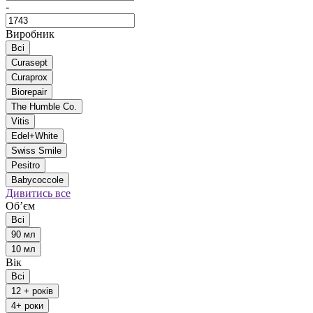
-
Виробник
Всі
Curasept
Curaprox
Biorepair
The Humble Co.
Vitis
Edel+White
Swiss Smile
Pesitro
Babycoccole
Дивитись все
Обʼєм
Всі
90 мл
10 мл
Вік
Всі
12 + років
4+ роки