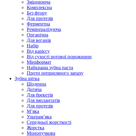
Зміцнююча
Комплексна
Без фтору
Для протезів
Ферментна
Ремінералізуюча
Органічна
Для веганів
Набір
Від карієсу
Від сухості ротової порожнини
Мініформат
Найкраща зубна паста
Проти неприємного запаху
Зубна щітка
Щоденна
Дитяча
Для брекетів
Для імплантатів
Для протезів
Мʼяка
Ультрамʼяка
Середньої жорсткості
Жорстка
Монопучкова