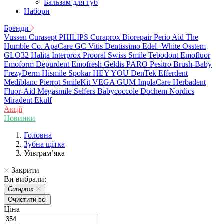
Бальзам для губ
Набори
Бренди
Vussen
Curasept
PHILIPS
Curaprox
Biorepair
Perio Aid
The
Humble Co.
ApaCare
GC
Vitis
Dentissimo
Edel+White
Osstem
GLO32
Halita
Interprox
Prooral
Swiss Smile
Tebodont
Emofluor
Emoform
Depurdent
Emofresh
Geldis
PARO
Pesitro
Brush-Baby
FrezyDerm
Hismile
Spokar
HEY YOU
DenTek
Efferdent
Mediblanc
Pierrot
SmileKit
VEGA
GUM
ImplaCare
Herbadent
Fluor-Aid
Megasmile
Selfers
Babycoccole
Dochem
Nordics
Miradent
Ekulf
Акції
Новинки
Головна
Зубна щітка
Ультрамʼяка
Закрити
Ви вибрали:
Curaprox
Очистити всі
Ціна