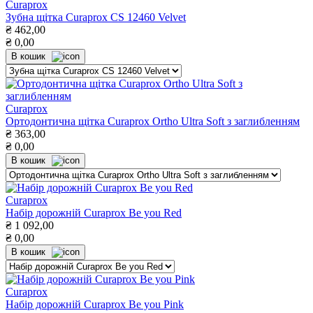
Curaprox
Зубна щітка Curaprox CS 12460 Velvet
₴
462,00
₴
0,00
В кошик
Curaprox
Ортодонтична щітка Curaprox Ortho Ultra Soft з заглибленням
₴
363,00
₴
0,00
В кошик
Curaprox
Набір дорожній Curaprox Be you Red
₴
1 092,00
₴
0,00
В кошик
Curaprox
Набір дорожній Curaprox Be you Pink