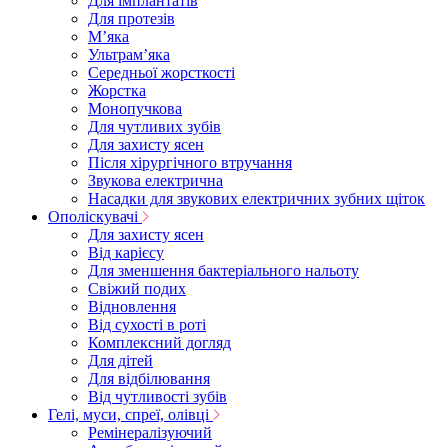
Для імплантатів
Для протезів
Мʼяка
Ультрамʼяка
Середньої жорсткості
Жорстка
Монопучкова
Для чутливих зубів
Для захисту ясен
Після хірургічного втручання
Звукова електрична
Насадки для звукових електричних зубних щіток
Ополіскувачі
Для захисту ясен
Від карієсу
Для зменшення бактеріального нальоту
Свіжий подих
Відновлення
Від сухості в роті
Комплексний догляд
Для дітей
Для відбілювання
Від чутливості зубів
Гелі, муси, спреї, олівці
Ремінералізуючий