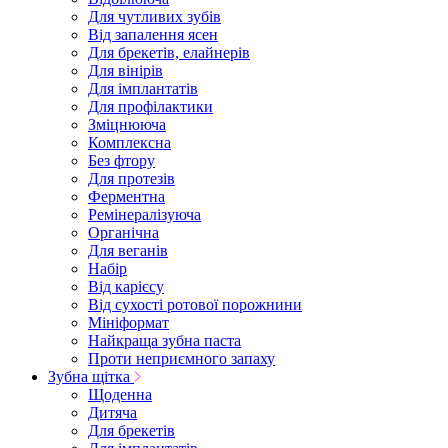
Для чутливих зубів
Від запалення ясен
Для брекетів, елайнерів
Для вінірів
Для імплантатів
Для профілактики
Зміцнююча
Комплексна
Без фтору
Для протезів
Ферментна
Ремінералізуюча
Органічна
Для веганів
Набір
Від карієсу
Від сухості ротової порожнини
Мініформат
Найкраща зубна паста
Проти неприємного запаху
Зубна щітка
Щоденна
Дитяча
Для брекетів