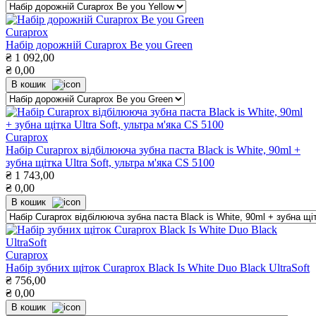
Curaprox
Набір дорожній Curaprox Be you Green
₴
1 092,00
₴
0,00
В кошик
Curaprox
Набір Curaprox відбілююча зубна паста Black is White, 90ml +
зубна щітка Ultra Soft, ультра м'яка CS 5100
₴
1 743,00
₴
0,00
В кошик
Curaprox
Набір зубних щіток Curaprox Black Is White Duo Black UltraSoft
₴
756,00
₴
0,00
В кошик