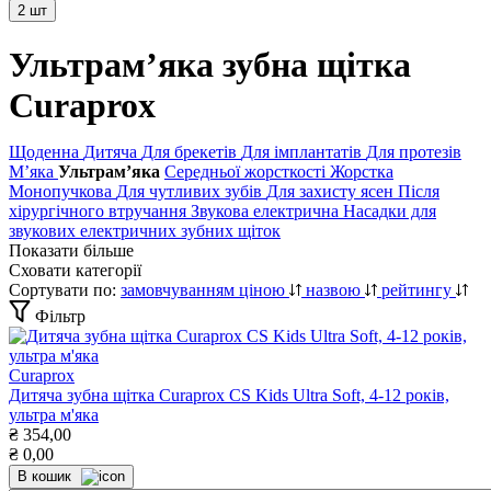
2 шт
Ультрамʼяка зубна щітка
Curaprox
Щоденна
Дитяча
Для брекетів
Для імплантатів
Для протезів
Мʼяка
Ультрамʼяка
Середньої жорсткості
Жорстка
Монопучкова
Для чутливих зубів
Для захисту ясен
Після
хірургічного втручання
Звукова електрична
Насадки для
звукових електричних зубних щіток
Показати більше
Сховати категорії
Сортувати по:
замовчуванням
ціною
назвою
рейтингу
Фільтр
Curaprox
Дитяча зубна щітка Curaprox CS Kids Ultra Soft, 4-12 років,
ультра м'яка
₴
354,00
₴
0,00
В кошик