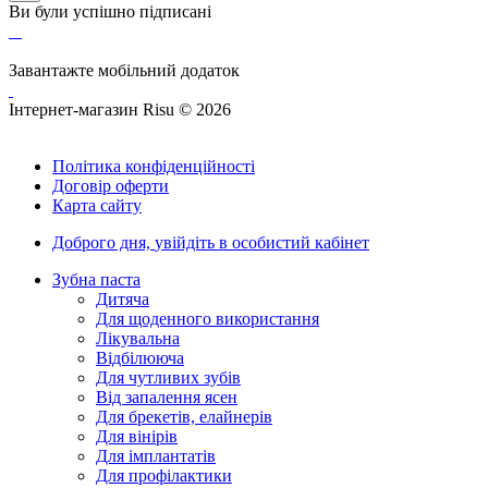
Ви були успішно підписані
Завантажте мобільний додаток
Інтернет-магазин Risu © 2026
Політика конфіденційності
Договір оферти
Карта сайту
Доброго дня,
увійдіть в особистий кабінет
Зубна паста
Дитяча
Для щоденного використання
Лікувальна
Відбілююча
Для чутливих зубів
Від запалення ясен
Для брекетів, елайнерів
Для вінірів
Для імплантатів
Для профілактики