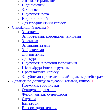
Антибактеріальний
Відбілюючий
Захист ясен
Від сухості рота
Відновлюючий
Для профілактики карієсу
Спеціальний догляд
За яснами
За протезами, коронками, вінірами
За язиком
За імплантатами
За брекетами
Для вагітних
Для курців
Від сухості в ротовій порожнині
Після хірургічних втручань
Профілактика карієсу
За зубними протезами, елайнерами, ретейнерами
Девайси по догляду за зубами, яснами, язиком
Йоржики, зубочистки
Очищувач для язика
Флоси, нитки, суперфлоси
Смужки
Іригатори
Віск ортодонтичний