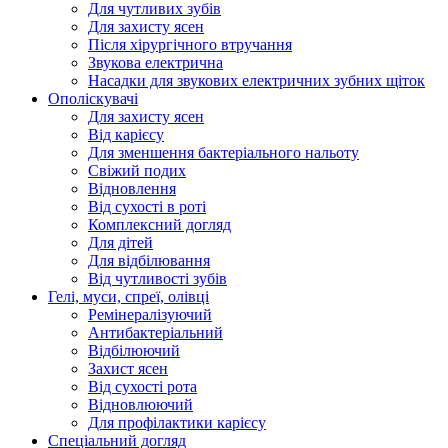
Для чутливих зубів
Для захисту ясен
Після хірургічного втручання
Звукова електрична
Насадки для звукових електричних зубних щіток
Ополіскувачі
Для захисту ясен
Від карієсу
Для зменшення бактеріального нальоту
Свіжий подих
Відновлення
Від сухості в роті
Комплексний догляд
Для дітей
Для відбілювання
Від чутливості зубів
Гелі, муси, спреї, олівці
Ремінералізуючий
Антибактеріальний
Відбілюючий
Захист ясен
Від сухості рота
Відновлюючий
Для профілактики карієсу
Спеціальний догляд