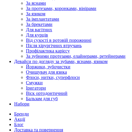
За яснами
За протезами, коронками, вінірами
За язиком
За імплантатами
За брекетами
Для вагітних
Для курців
Від сухості в ротовій порожнині
Після хірургічних втручань
Профілактика карієсу
За зубними протезами, елайнерами, ретейнерами
Девайси по догляду за зубами, яснами, язиком
Йоржики, зубочистки
Очищувач для язика
Флоси, нитки, суперфлоси
Смужки
Іригатори
Віск ортодонтичний
Бальзам для губ
Набори
Бренди
Акції
Блог
Доставка та повернення