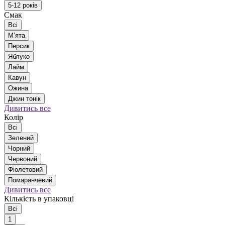
5-12 років
Смак
Всі
Мʼята
Персик
Яблуко
Лайм
Кавун
Ожина
Джин тонік
Дивитись все
Колір
Всі
Зелений
Чорний
Червоний
Фіолетовий
Помаранчевий
Дивитись все
Кількість в упаковці
Всі
1