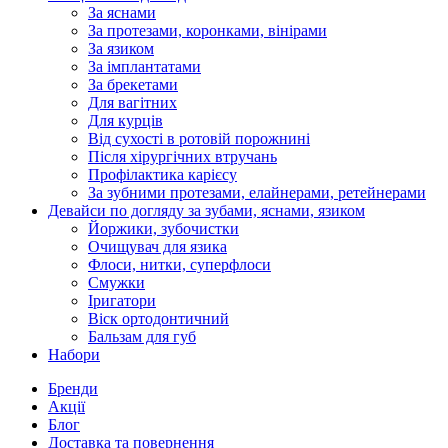
За яснами
За протезами, коронками, вінірами
За язиком
За імплантатами
За брекетами
Для вагітних
Для курців
Від сухості в ротовій порожнині
Після хірургічних втручань
Профілактика карієсу
За зубними протезами, елайнерами, ретейнерами
Девайси по догляду за зубами, яснами, язиком
Йоржики, зубочистки
Очищувач для язика
Флоси, нитки, суперфлоси
Смужки
Іригатори
Віск ортодонтичний
Бальзам для губ
Набори
Бренди
Акції
Блог
Доставка та повернення