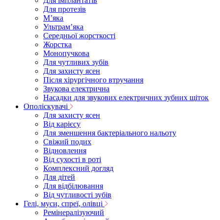
Для імплантатів
Для протезів
Мʼяка
Ультрамʼяка
Середньої жорсткості
Жорстка
Монопучкова
Для чутливих зубів
Для захисту ясен
Після хірургічного втручання
Звукова електрична
Насадки для звукових електричних зубних щіток
Ополіскувачі
Для захисту ясен
Від карієсу
Для зменшення бактеріального нальоту
Свіжий подих
Відновлення
Від сухості в роті
Комплексний догляд
Для дітей
Для відбілювання
Від чутливості зубів
Гелі, муси, спреї, олівці
Ремінералізуючий