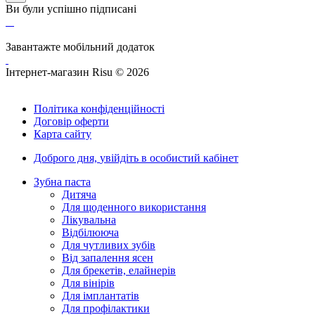
Ви були успішно підписані
Завантажте мобільний додаток
Інтернет-магазин Risu © 2026
Політика конфіденційності
Договір оферти
Карта сайту
Доброго дня,
увійдіть в особистий кабінет
Зубна паста
Дитяча
Для щоденного використання
Лікувальна
Відбілююча
Для чутливих зубів
Від запалення ясен
Для брекетів, елайнерів
Для вінірів
Для імплантатів
Для профілактики