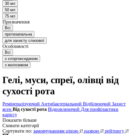
30 мл
50 мл
75 мл
Призначення
Всі
протизапальна
для захисту слизової
Особливості
Всі
з хлоргексидином
з молозивом
Гелі, муси, спреї, олівці від
сухості рота
Ремінералізуючий
Антибактеріальний
Відбілюючий
Захист
ясен
Від сухості рота
Відновлюючий
Для профілактики
карієсу
Показати більше
Сховати категорії
Сортувати по:
замовчуванням
ціною
назвою
рейтингу