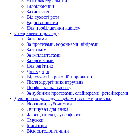
Антибактеріальний
Відбілюючий
Захист ясен
Від сухості рота
Відновлюючий
Для профілактики карієсу
Спеціальний догляд
За яснами
За протезами, коронками, вінірами
За язиком
За імплантатами
За брекетами
Для вагітних
Для курців
Від сухості в ротовій порожнині
Після хірургічних втручань
Профілактика карієсу
За зубними протезами, елайнерами, ретейнерами
Девайси по догляду за зубами, яснами, язиком
Йоржики, зубочистки
Очищувач для язика
Флоси, нитки, суперфлоси
Смужки
Іригатори
Віск ортодонтичний