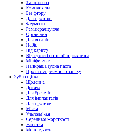
Зміцнююча
Комплексна
Без фтору
Для протезів
Ферментна
Ремінералізуюча
Органічна
Для веганів
Набір
Від карієсу
Від сухості ротової порожнини
Мініформат
Найкраща зубна паста
Проти неприємного запаху
Зубна щітка
Щоденна
Дитяча
Для брекетів
Для імплантатів
Для протезів
Мʼяка
Ультрамʼяка
Середньої жорсткості
Жорстка
Монопучкова