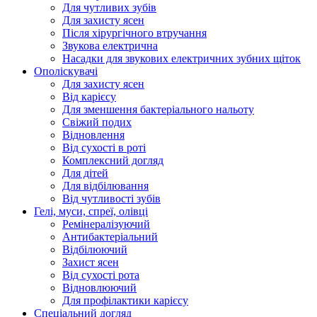
Для чутливих зубів
Для захисту ясен
Після хірургічного втручання
Звукова електрична
Насадки для звукових електричних зубних щіток
Ополіскувачі
Для захисту ясен
Від карієсу
Для зменшення бактеріального нальоту
Свіжий подих
Відновлення
Від сухості в роті
Комплексний догляд
Для дітей
Для відбілювання
Від чутливості зубів
Гелі, муси, спреї, олівці
Ремінералізуючий
Антибактеріальний
Відбілюючий
Захист ясен
Від сухості рота
Відновлюючий
Для профілактики карієсу
Спеціальний догляд