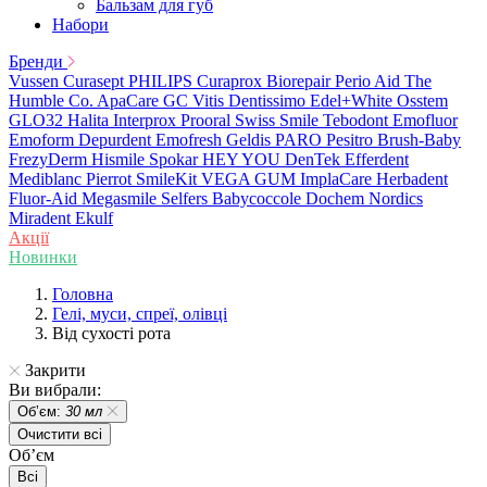
Бальзам для губ
Набори
Бренди
Vussen
Curasept
PHILIPS
Curaprox
Biorepair
Perio Aid
The
Humble Co.
ApaCare
GC
Vitis
Dentissimo
Edel+White
Osstem
GLO32
Halita
Interprox
Prooral
Swiss Smile
Tebodont
Emofluor
Emoform
Depurdent
Emofresh
Geldis
PARO
Pesitro
Brush-Baby
FrezyDerm
Hismile
Spokar
HEY YOU
DenTek
Efferdent
Mediblanc
Pierrot
SmileKit
VEGA
GUM
ImplaCare
Herbadent
Fluor-Aid
Megasmile
Selfers
Babycoccole
Dochem
Nordics
Miradent
Ekulf
Акції
Новинки
Головна
Гелі, муси, спреї, олівці
Від сухості рота
Закрити
Ви вибрали:
Обʼєм:
30 мл
Очистити всі
Обʼєм
Всі