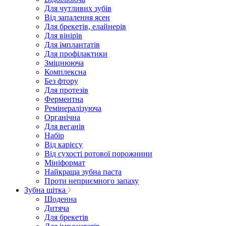
Для чутливих зубів
Від запалення ясен
Для брекетів, елайнерів
Для вінірів
Для імплантатів
Для профілактики
Зміцнююча
Комплексна
Без фтору
Для протезів
Ферментна
Ремінералізуюча
Органічна
Для веганів
Набір
Від карієсу
Від сухості ротової порожнини
Мініформат
Найкраща зубна паста
Проти неприємного запаху
Зубна щітка
Щоденна
Дитяча
Для брекетів