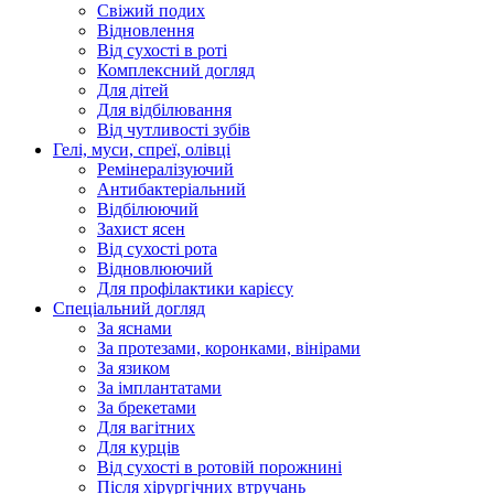
Свіжий подих
Відновлення
Від сухості в роті
Комплексний догляд
Для дітей
Для відбілювання
Від чутливості зубів
Гелі, муси, спреї, олівці
Ремінералізуючий
Антибактеріальний
Відбілюючий
Захист ясен
Від сухості рота
Відновлюючий
Для профілактики карієсу
Спеціальний догляд
За яснами
За протезами, коронками, вінірами
За язиком
За імплантатами
За брекетами
Для вагітних
Для курців
Від сухості в ротовій порожнині
Після хірургічних втручань