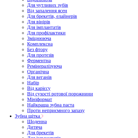
Для чутливих зубів
Від запалення ясен
Для брекетів, елайнерів
Для вінірів
Для імплантатів
Для профілактики
Зміцнююча
Комплексна
Без фтору
Для протезів
Ферментна
Ремінералізуюча
Органічна
Для веганів
Набір
Від карієсу
Від сухості ротової порожнини
Мініформат
Найкраща зубна паста
Проти неприємного запаху
Зубна щітка
Щоденна
Дитяча
Для брекетів