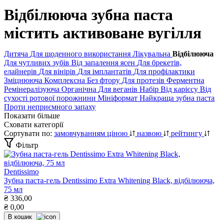
Відбілююча зубна паста
містить активоване вугілля
Дитяча
Для щоденного використання
Лікувальна
Відбілююча
Для чутливих зубів
Від запалення ясен
Для брекетів,
елайнерів
Для вінірів
Для імплантатів
Для профілактики
Зміцнююча
Комплексна
Без фтору
Для протезів
Ферментна
Ремінералізуюча
Органічна
Для веганів
Набір
Від карієсу
Від
сухості ротової порожнини
Мініформат
Найкраща зубна паста
Проти неприємного запаху
Показати більше
Сховати категорії
Сортувати по:
замовчуванням
ціною
назвою
рейтингу
Фільтр
Dentissimo
Зубна паста-гель Dentissimo Extra Whitening Black, відбілююча,
75 мл
₴
336,00
₴
0,00
В кошик