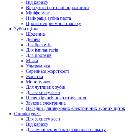
Від карієсу
Від сухості ротової порожнини
Мініформат
Найкраща зубна паста
Проти неприємного запаху
Зубна щітка
Щоденна
Дитяча
Для брекетів
Для імплантатів
Для протезів
Мʼяка
Ультрамʼяка
Середньої жорсткості
Жорстка
Монопучкова
Для чутливих зубів
Для захисту ясен
Після хірургічного втручання
Звукова електрична
Насадки для звукових електричних зубних щіток
Ополіскувачі
Для захисту ясен
Від карієсу
Для зменшення бактеріального нальоту