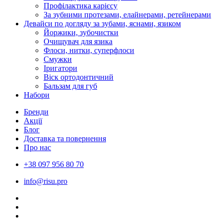
Профілактика карієсу
За зубними протезами, елайнерами, ретейнерами
Девайси по догляду за зубами, яснами, язиком
Йоржики, зубочистки
Очищувач для язика
Флоси, нитки, суперфлоси
Смужки
Іригатори
Віск ортодонтичний
Бальзам для губ
Набори
Бренди
Акції
Блог
Доставка та повернення
Про нас
+38 097 956 80 70
info@risu.pro