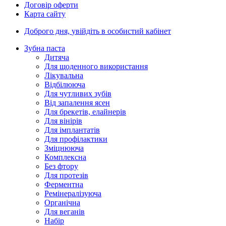
Договір оферти
Карта сайту
Доброго дня,
увійдіть в особистий кабінет
Зубна паста
Дитяча
Для щоденного використання
Лікувальна
Відбілююча
Для чутливих зубів
Від запалення ясен
Для брекетів, елайнерів
Для вінірів
Для імплантатів
Для профілактики
Зміцнююча
Комплексна
Без фтору
Для протезів
Ферментна
Ремінералізуюча
Органічна
Для веганів
Набір