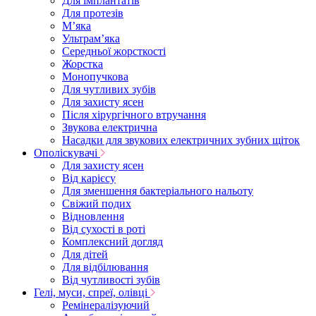
Для імплантатів
Для протезів
Мʼяка
Ультрамʼяка
Середньої жорсткості
Жорстка
Монопучкова
Для чутливих зубів
Для захисту ясен
Після хірургічного втручання
Звукова електрична
Насадки для звукових електричних зубних щіток
Ополіскувачі
Для захисту ясен
Від карієсу
Для зменшення бактеріального нальоту
Свіжий подих
Відновлення
Від сухості в роті
Комплексний догляд
Для дітей
Для відбілювання
Від чутливості зубів
Гелі, муси, спреї, олівці
Ремінералізуючий