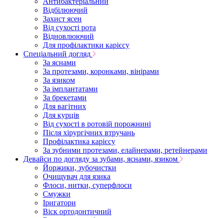
Антибактеріальний
Відбілюючий
Захист ясен
Від сухості рота
Відновлюючий
Для профілактики карієсу
Спеціальний догляд
За яснами
За протезами, коронками, вінірами
За язиком
За імплантатами
За брекетами
Для вагітних
Для курців
Від сухості в ротовій порожнині
Після хірургічних втручань
Профілактика карієсу
За зубними протезами, елайнерами, ретейнерами
Девайси по догляду за зубами, яснами, язиком
Йоржики, зубочистки
Очищувач для язика
Флоси, нитки, суперфлоси
Смужки
Іригатори
Віск ортодонтичний