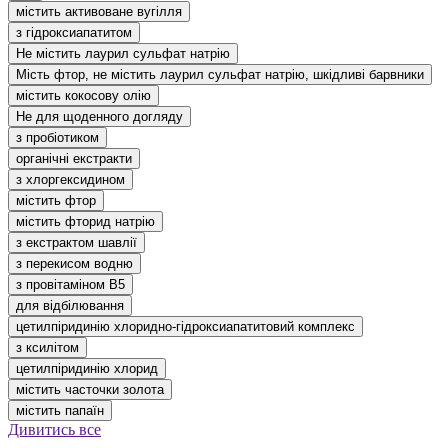
містить активоване вугілля
з гідроксиапатитом
Не містить лаурил сульфат натрію
Мість фтор, не містить лаурил сульфат натрію, шкідливі барвники
містить кокосову олію
Не для щоденного догляду
з пробіотиком
органічні екстракти
з хлоргексидином
містить фтор
містить фторид натрію
з екстрактом шавлії
з перекисом водню
з провітаміном В5
для відбілювання
цетилпіридинію хлоридно-гідроксиапатитовий комплекс
з ксилітом
цетилпіридинію хлорид
містить часточки золота
містить папаїн
Дивитись все