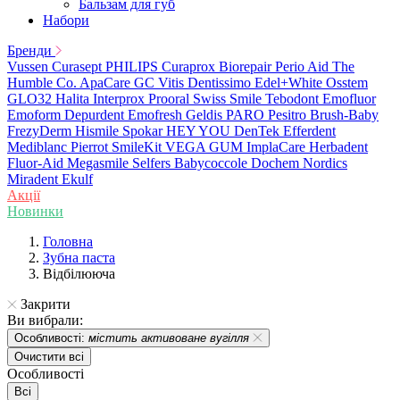
Бальзам для губ
Набори
Бренди
Vussen
Curasept
PHILIPS
Curaprox
Biorepair
Perio Aid
The
Humble Co.
ApaCare
GC
Vitis
Dentissimo
Edel+White
Osstem
GLO32
Halita
Interprox
Prooral
Swiss Smile
Tebodont
Emofluor
Emoform
Depurdent
Emofresh
Geldis
PARO
Pesitro
Brush-Baby
FrezyDerm
Hismile
Spokar
HEY YOU
DenTek
Efferdent
Mediblanc
Pierrot
SmileKit
VEGA
GUM
ImplaCare
Herbadent
Fluor-Aid
Megasmile
Selfers
Babycoccole
Dochem
Nordics
Miradent
Ekulf
Акції
Новинки
Головна
Зубна паста
Відбілююча
Закрити
Ви вибрали:
Особливості:
містить активоване вугілля
Очистити всі
Особливості
Всі