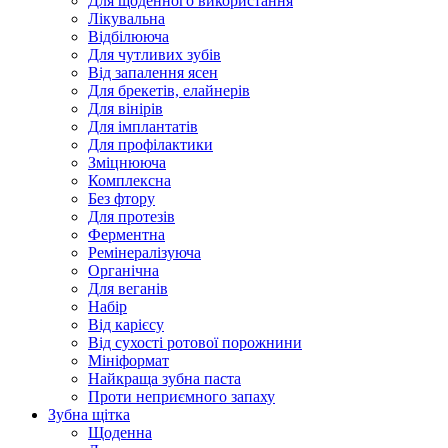
Для щоденного використання
Лікувальна
Відбілююча
Для чутливих зубів
Від запалення ясен
Для брекетів, елайнерів
Для вінірів
Для імплантатів
Для профілактики
Зміцнююча
Комплексна
Без фтору
Для протезів
Ферментна
Ремінералізуюча
Органічна
Для веганів
Набір
Від карієсу
Від сухості ротової порожнини
Мініформат
Найкраща зубна паста
Проти неприємного запаху
Зубна щітка
Щоденна