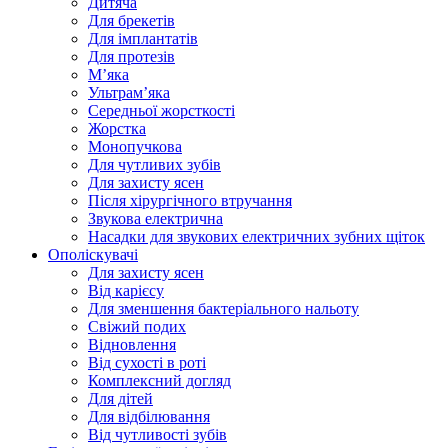
Дитяча
Для брекетів
Для імплантатів
Для протезів
Мʼяка
Ультрамʼяка
Середньої жорсткості
Жорстка
Монопучкова
Для чутливих зубів
Для захисту ясен
Після хірургічного втручання
Звукова електрична
Насадки для звукових електричних зубних щіток
Ополіскувачі
Для захисту ясен
Від карієсу
Для зменшення бактеріального нальоту
Свіжий подих
Відновлення
Від сухості в роті
Комплексний догляд
Для дітей
Для відбілювання
Від чутливості зубів