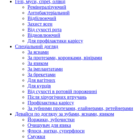
Гелі, муси, спреї, олівці
Ремінералізуючий
Антибактеріальний
Відбілюючий
Захист ясен
Від сухості рота
Відновлюючий
Для профілактики карієсу
Спеціальний догляд
За яснами
За протезами, коронками, вінірами
За язиком
За імплантатами
За брекетами
Для вагітних
Для курців
Від сухості в ротовій порожнині
Після хірургічних втручань
Профілактика карієсу
За зубними протезами, елайнерами, ретейнерами
Девайси по догляду за зубами, яснами, язиком
Йоржики, зубочистки
Очищувач для язика
Флоси, нитки, суперфлоси
Смужки