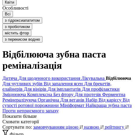
Квіти
Особливості
Всі
з гідроксиапатитом
з пробіотиком
містить фтор
з перекисом водню
Відбілююча зубна паста
реміналізація
Дитяча
Для щоденного використання
Лікувальна
Відбілююча
Для чутливих зубів
Від запалення ясен
Для брекетів,
елайнерів
Для вінірів
Для імплантатів
Для профілактики
Зміцнююча
Комплексна
Без фтору
Для протезів
Ферментна
Ремінералізуюча
Органічна
Для веганів
Набір
Від карієсу
Від
сухості ротової порожнини
Мініформат
Найкраща зубна паста
Проти неприємного запаху
Показати більше
Сховати категорії
Сортувати по:
замовчуванням
ціною
назвою
рейтингу
Фільтр