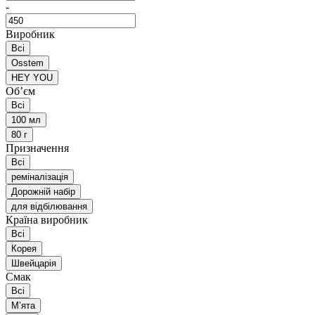
-
Виробник
Всі
Osstem
HEY YOU
Обʼєм
Всі
100 мл
80 г
Призначення
Всі
реміналізація
Дорожній набір
для відбілювання
Країна виробник
Всі
Корея
Швейцарія
Смак
Всі
Мʼята