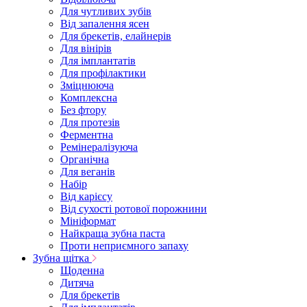
Для чутливих зубів
Від запалення ясен
Для брекетів, елайнерів
Для вінірів
Для імплантатів
Для профілактики
Зміцнююча
Комплексна
Без фтору
Для протезів
Ферментна
Ремінералізуюча
Органічна
Для веганів
Набір
Від карієсу
Від сухості ротової порожнини
Мініформат
Найкраща зубна паста
Проти неприємного запаху
Зубна щітка
Щоденна
Дитяча
Для брекетів