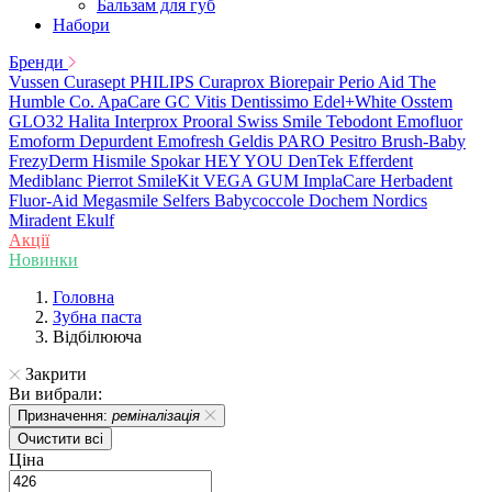
Бальзам для губ
Набори
Бренди
Vussen
Curasept
PHILIPS
Curaprox
Biorepair
Perio Aid
The
Humble Co.
ApaCare
GC
Vitis
Dentissimo
Edel+White
Osstem
GLO32
Halita
Interprox
Prooral
Swiss Smile
Tebodont
Emofluor
Emoform
Depurdent
Emofresh
Geldis
PARO
Pesitro
Brush-Baby
FrezyDerm
Hismile
Spokar
HEY YOU
DenTek
Efferdent
Mediblanc
Pierrot
SmileKit
VEGA
GUM
ImplaCare
Herbadent
Fluor-Aid
Megasmile
Selfers
Babycoccole
Dochem
Nordics
Miradent
Ekulf
Акції
Новинки
Головна
Зубна паста
Відбілююча
Закрити
Ви вибрали:
Призначення:
реміналізація
Очистити всі
Ціна