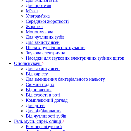
Для імплантатів
Для протезів
Мʼяка
Ультрамʼяка
Середньої жорсткості
Жорстка
Монопучкова
Для чутливих зубів
Для захисту ясен
Після хірургічного втручання
Звукова електрична
Насадки для звукових електричних зубних щіток
Ополіскувачі
Для захисту ясен
Від карієсу
Для зменшення бактеріального нальоту
Свіжий подих
Відновлення
Від сухості в роті
Комплексний догляд
Для дітей
Для відбілювання
Від чутливості зубів
Гелі, муси, спреї, олівці
Ремінералізуючий