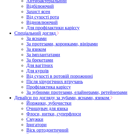
Антибактеріальний
Відбілюючий
Захист ясен
Від сухості рота
Відновлюючий
Для профілактики карієсу
Спеціальний догляд
За яснами
За протезами, коронками, вінірами
За язиком
За імплантатами
За брекетами
Для вагітних
Для курців
Від сухості в ротовій порожнині
Після хірургічних втручань
Профілактика карієсу
За зубними протезами, елайнерами, ретейнерами
Девайси по догляду за зубами, яснами, язиком
Йоржики, зубочистки
Очищувач для язика
Флоси, нитки, суперфлоси
Смужки
Іригатори
Віск ортодонтичний