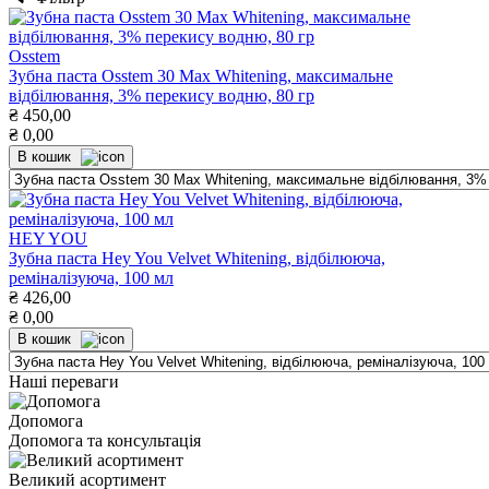
Osstem
Зубна паста Osstem 30 Max Whitening, максимальне
відбілювання, 3% перекису водню, 80 гр
₴
450,00
₴
0,00
В кошик
HEY YOU
Зубна паста Hey You Velvet Whitening, відбілююча,
реміналізуюча, 100 мл
₴
426,00
₴
0,00
В кошик
Наші переваги
Допомога
Допомога та консультація
Великий асортимент