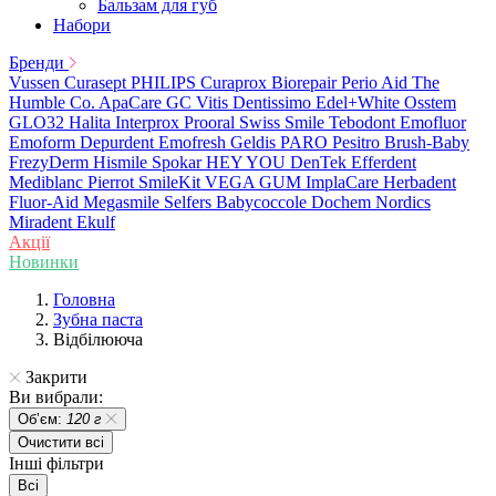
Бальзам для губ
Набори
Бренди
Vussen
Curasept
PHILIPS
Curaprox
Biorepair
Perio Aid
The
Humble Co.
ApaCare
GC
Vitis
Dentissimo
Edel+White
Osstem
GLO32
Halita
Interprox
Prooral
Swiss Smile
Tebodont
Emofluor
Emoform
Depurdent
Emofresh
Geldis
PARO
Pesitro
Brush-Baby
FrezyDerm
Hismile
Spokar
HEY YOU
DenTek
Efferdent
Mediblanc
Pierrot
SmileKit
VEGA
GUM
ImplaCare
Herbadent
Fluor-Aid
Megasmile
Selfers
Babycoccole
Dochem
Nordics
Miradent
Ekulf
Акції
Новинки
Головна
Зубна паста
Відбілююча
Закрити
Ви вибрали:
Обʼєм:
120 г
Очистити всі
Інші фільтри
Всі