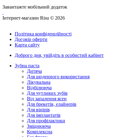
Завантажте мобільний додаток
Інтернет-магазин Risu © 2026
Політика конфіденційності
Договір оферти
Карта сайту
Доброго дня,
увійдіть в особистий кабінет
Зубна паста
Дитяча
Для щоденного використання
Лікувальна
Відбілююча
Для чутливих зубів
Від запалення ясен
Для брекетів, елайнерів
Для вінірів
Для імплантатів
Для профілактики
Зміцнююча
Комплексна