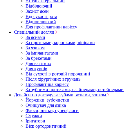
Антибактеріальний
Відбілюючий
Захист ясен
Від сухості рота
Відновлюючий
Для профілактики карієсу
Спеціальний догляд
За яснами
За протезами, коронками, вінірами
За язиком
За імплантатами
За брекетами
Для вагітних
Для курців
Від сухості в ротовій порожнині
Після хірургічних втручань
Профілактика карієсу
За зубними протезами, елайнерами, ретейнерами
Девайси по догляду за зубами, яснами, язиком
Йоржики, зубочистки
Очищувач для язика
Флоси, нитки, суперфлоси
Смужки
Іригатори
Віск ортодонтичний