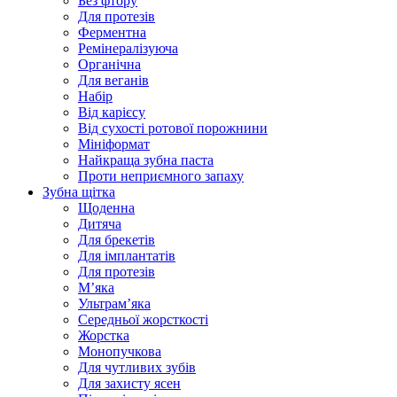
Без фтору
Для протезів
Ферментна
Ремінералізуюча
Органічна
Для веганів
Набір
Від карієсу
Від сухості ротової порожнини
Мініформат
Найкраща зубна паста
Проти неприємного запаху
Зубна щітка
Щоденна
Дитяча
Для брекетів
Для імплантатів
Для протезів
Мʼяка
Ультрамʼяка
Середньої жорсткості
Жорстка
Монопучкова
Для чутливих зубів
Для захисту ясен