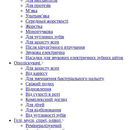
Для імплантатів
Для протезів
Мʼяка
Ультрамʼяка
Середньої жорсткості
Жорстка
Монопучкова
Для чутливих зубів
Для захисту ясен
Після хірургічного втручання
Звукова електрична
Насадки для звукових електричних зубних щіток
Ополіскувачі
Для захисту ясен
Від карієсу
Для зменшення бактеріального нальоту
Свіжий подих
Відновлення
Від сухості в роті
Комплексний догляд
Для дітей
Для відбілювання
Від чутливості зубів
Гелі, муси, спреї, олівці
Ремінералізуючий