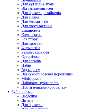
Для чутливих зубів
Від запалення ясен
Для брекетів, елайнерів
Для вінірів
Для імплантатів
Для профілактики
Зміцнююча
Комплексна
Без фтору
Для протезів
Ферментна
Ремінералізуюча
Органічна
Для веганів
Набір
Від карієсу
Від сухості ротової порожнини
Мініформат
Найкраща зубна паста
Проти неприємного запаху
Зубна щітка
Щоденна
Дитяча
Для брекетів