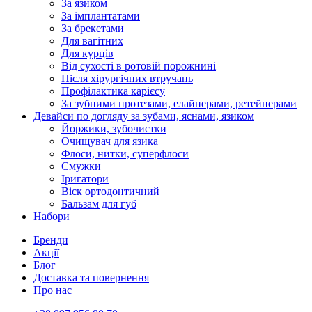
За язиком
За імплантатами
За брекетами
Для вагітних
Для курців
Від сухості в ротовій порожнині
Після хірургічних втручань
Профілактика карієсу
За зубними протезами, елайнерами, ретейнерами
Девайси по догляду за зубами, яснами, язиком
Йоржики, зубочистки
Очищувач для язика
Флоси, нитки, суперфлоси
Смужки
Іригатори
Віск ортодонтичний
Бальзам для губ
Набори
Бренди
Акції
Блог
Доставка та повернення
Про нас