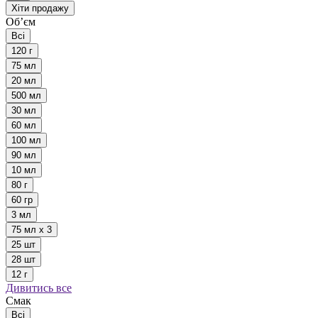
Хіти продажу
Обʼєм
Всі
120 г
75 мл
20 мл
500 мл
30 мл
60 мл
100 мл
90 мл
10 мл
80 г
60 гр
3 мл
75 мл х 3
25 шт
28 шт
12 г
Дивитись все
Смак
Всі