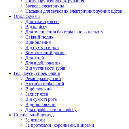
Після хірургічного втручання
Звукова електрична
Насадки для звукових електричних зубних щіток
Ополіскувачі
Для захисту ясен
Від карієсу
Для зменшення бактеріального нальоту
Свіжий подих
Відновлення
Від сухості в роті
Комплексний догляд
Для дітей
Для відбілювання
Від чутливості зубів
Гелі, муси, спреї, олівці
Ремінералізуючий
Антибактеріальний
Відбілюючий
Захист ясен
Від сухості рота
Відновлюючий
Для профілактики карієсу
Спеціальний догляд
За яснами
За протезами, коронками, вінірами