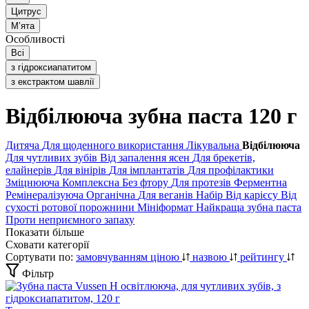
Цитрус
Мʼята
Особливості
Всі
з гідроксиапатитом
з екстрактом шавлії
Відбілююча зубна паста 120 г
Дитяча
Для щоденного використання
Лікувальна
Відбілююча
Для чутливих зубів
Від запалення ясен
Для брекетів,
елайнерів
Для вінірів
Для імплантатів
Для профілактики
Зміцнююча
Комплексна
Без фтору
Для протезів
Ферментна
Ремінералізуюча
Органічна
Для веганів
Набір
Від карієсу
Від
сухості ротової порожнини
Мініформат
Найкраща зубна паста
Проти неприємного запаху
Показати більше
Сховати категорії
Сортувати по:
замовчуванням
ціною
назвою
рейтингу
Фільтр