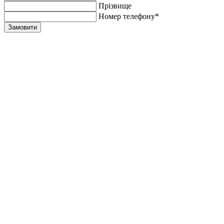
Прiзвище
Номер телефону*