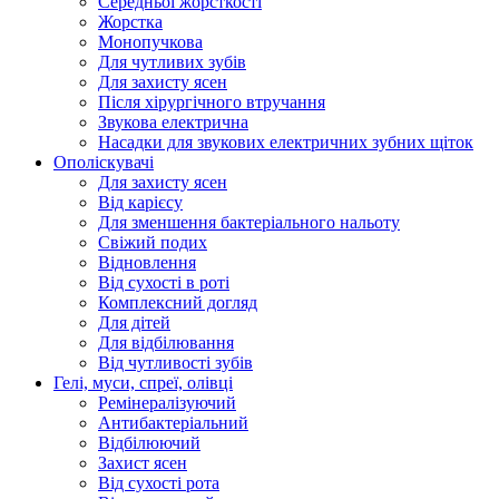
Середньої жорсткості
Жорстка
Монопучкова
Для чутливих зубів
Для захисту ясен
Після хірургічного втручання
Звукова електрична
Насадки для звукових електричних зубних щіток
Ополіскувачі
Для захисту ясен
Від карієсу
Для зменшення бактеріального нальоту
Свіжий подих
Відновлення
Від сухості в роті
Комплексний догляд
Для дітей
Для відбілювання
Від чутливості зубів
Гелі, муси, спреї, олівці
Ремінералізуючий
Антибактеріальний
Відбілюючий
Захист ясен
Від сухості рота