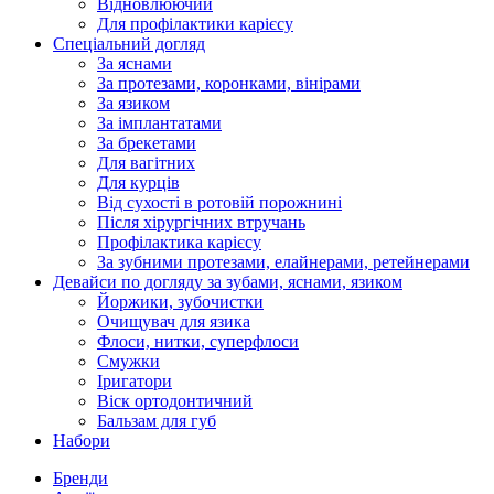
Відновлюючий
Для профілактики карієсу
Спеціальний догляд
За яснами
За протезами, коронками, вінірами
За язиком
За імплантатами
За брекетами
Для вагітних
Для курців
Від сухості в ротовій порожнині
Після хірургічних втручань
Профілактика карієсу
За зубними протезами, елайнерами, ретейнерами
Девайси по догляду за зубами, яснами, язиком
Йоржики, зубочистки
Очищувач для язика
Флоси, нитки, суперфлоси
Смужки
Іригатори
Віск ортодонтичний
Бальзам для губ
Набори
Бренди