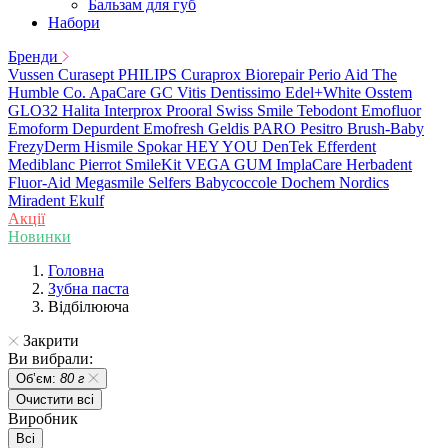
Бальзам для губ
Набори
Бренди
Vussen
Curasept
PHILIPS
Curaprox
Biorepair
Perio Aid
The
Humble Co.
ApaCare
GC
Vitis
Dentissimo
Edel+White
Osstem
GLO32
Halita
Interprox
Prooral
Swiss Smile
Tebodont
Emofluor
Emoform
Depurdent
Emofresh
Geldis
PARO
Pesitro
Brush-Baby
FrezyDerm
Hismile
Spokar
HEY YOU
DenTek
Efferdent
Mediblanc
Pierrot
SmileKit
VEGA
GUM
ImplaCare
Herbadent
Fluor-Aid
Megasmile
Selfers
Babycoccole
Dochem
Nordics
Miradent
Ekulf
Акції
Новинки
Головна
Зубна паста
Відбілююча
Закрити
Ви вибрали:
Обʼєм:
80 г
Очистити всі
Виробник
Всі