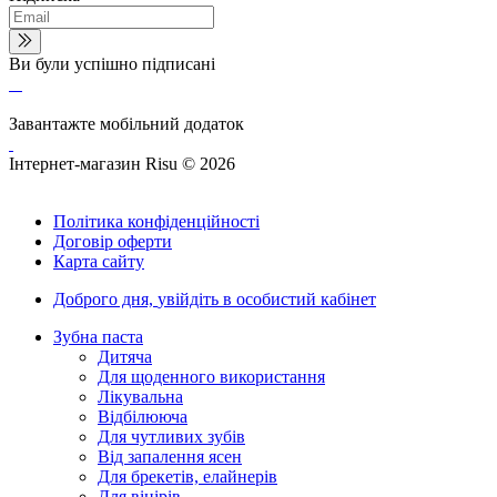
Ви були успішно підписані
Завантажте мобільний додаток
Інтернет-магазин Risu © 2026
Політика конфіденційності
Договір оферти
Карта сайту
Доброго дня,
увійдіть в особистий кабінет
Зубна паста
Дитяча
Для щоденного використання
Лікувальна
Відбілююча
Для чутливих зубів
Від запалення ясен
Для брекетів, елайнерів
Для вінірів