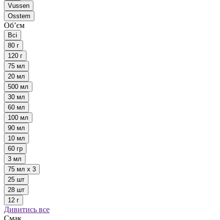
Vussen
Osstem
Обʼєм
Всі
80 г
120 г
75 мл
20 мл
500 мл
30 мл
60 мл
100 мл
90 мл
10 мл
60 гр
3 мл
75 мл х 3
25 шт
28 шт
12 г
Дивитись все
Смак