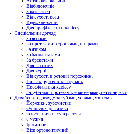
Антибактеріальний
Відбілюючий
Захист ясен
Від сухості рота
Відновлюючий
Для профілактики карієсу
Спеціальний догляд
За яснами
За протезами, коронками, вінірами
За язиком
За імплантатами
За брекетами
Для вагітних
Для курців
Від сухості в ротовій порожнині
Після хірургічних втручань
Профілактика карієсу
За зубними протезами, елайнерами, ретейнерами
Девайси по догляду за зубами, яснами, язиком
Йоржики, зубочистки
Очищувач для язика
Флоси, нитки, суперфлоси
Смужки
Іригатори
Віск ортодонтичний