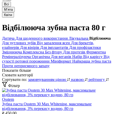
Всі
Мʼята
Квіти
Відбілююча зубна паста 80 г
Дитяча
Для щоденного використання
Лікувальна
Відбілююча
Для чутливих зубів
Від запалення ясен
Для брекетів,
елайнерів
Для вінірів
Для імплантатів
Для профілактики
Зміцнююча
Комплексна
Без фтору
Для протезів
Ферментна
Ремінералізуюча
Органічна
Для веганів
Набір
Від карієсу
Від
сухості ротової порожнини
Мініформат
Найкраща зубна паста
Проти неприємного запаху
Показати більше
Сховати категорії
Сортувати по:
замовчуванням
ціною
назвою
рейтингу
Фільтр
Osstem
Зубна паста Osstem 30 Max Whitening, максимальне
відбілювання, 3% перекису водню, 80 гр
₴
450,00