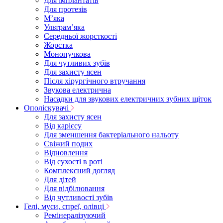
Для імплантатів
Для протезів
Мʼяка
Ультрамʼяка
Середньої жорсткості
Жорстка
Монопучкова
Для чутливих зубів
Для захисту ясен
Після хірургічного втручання
Звукова електрична
Насадки для звукових електричних зубних щіток
Ополіскувачі
Для захисту ясен
Від карієсу
Для зменшення бактеріального нальоту
Свіжий подих
Відновлення
Від сухості в роті
Комплексний догляд
Для дітей
Для відбілювання
Від чутливості зубів
Гелі, муси, спреї, олівці
Ремінералізуючий