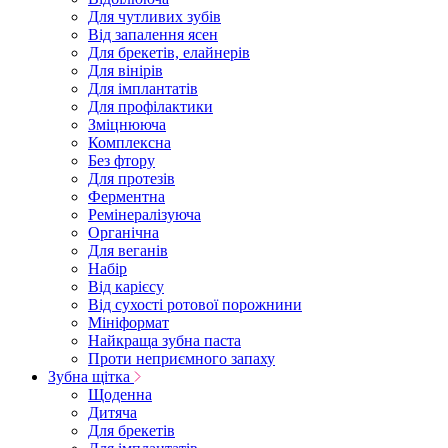
Для чутливих зубів
Від запалення ясен
Для брекетів, елайнерів
Для вінірів
Для імплантатів
Для профілактики
Зміцнююча
Комплексна
Без фтору
Для протезів
Ферментна
Ремінералізуюча
Органічна
Для веганів
Набір
Від карієсу
Від сухості ротової порожнини
Мініформат
Найкраща зубна паста
Проти неприємного запаху
Зубна щітка
Щоденна
Дитяча
Для брекетів