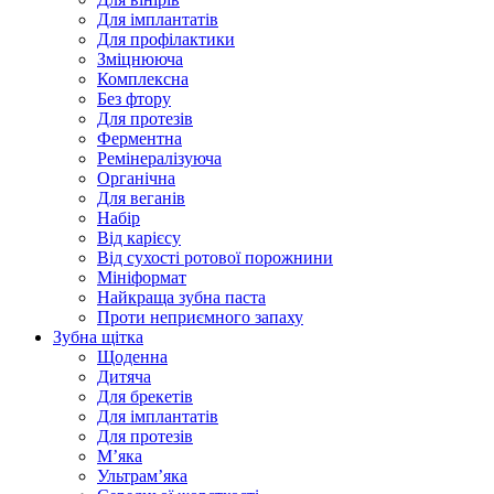
Для імплантатів
Для профілактики
Зміцнююча
Комплексна
Без фтору
Для протезів
Ферментна
Ремінералізуюча
Органічна
Для веганів
Набір
Від карієсу
Від сухості ротової порожнини
Мініформат
Найкраща зубна паста
Проти неприємного запаху
Зубна щітка
Щоденна
Дитяча
Для брекетів
Для імплантатів
Для протезів
Мʼяка
Ультрамʼяка