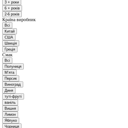
3 + роки
6 + років
2-6 років
Країна виробник
Всі
Китай
США
Швеція
Греція
Смак
Всі
Полуниця
Мʼята
Персик
Виноград
Диня
туті-фруті
ваніль
Вишня
Лимон
Яблуко
Чорниця