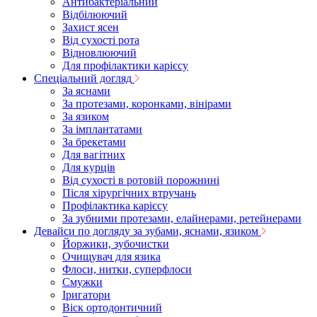
Антибактеріальний
Відбілюючий
Захист ясен
Від сухості рота
Відновлюючий
Для профілактики карієсу
Спеціальний догляд
За яснами
За протезами, коронками, вінірами
За язиком
За імплантатами
За брекетами
Для вагітних
Для курців
Від сухості в ротовій порожнині
Після хірургічних втручань
Профілактика карієсу
За зубними протезами, елайнерами, ретейнерами
Девайси по догляду за зубами, яснами, язиком
Йоржики, зубочистки
Очищувач для язика
Флоси, нитки, суперфлоси
Смужки
Іригатори
Віск ортодонтичний