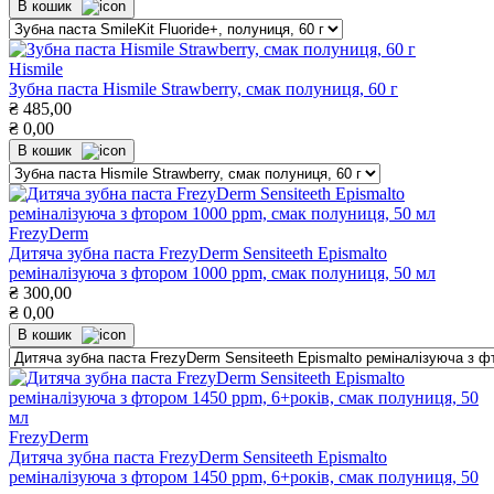
В кошик
Hismile
Зубна паста Hismile Strawberry, смак полуниця, 60 г
₴
485,00
₴
0,00
В кошик
FrezyDerm
Дитяча зубна паста FrezyDerm Sensiteeth Epismalto
реміналізуюча з фтором 1000 ppm, смак полуниця, 50 мл
₴
300,00
₴
0,00
В кошик
FrezyDerm
Дитяча зубна паста FrezyDerm Sensiteeth Epismalto
реміналізуюча з фтором 1450 ppm, 6+років, смак полуниця, 50