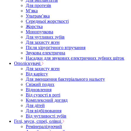
Для імплантатів
Для протезів
Мʼяка
Ультрамʼяка
Середньої жорсткості
Жорстка
Монопучкова
Для чутливих зубів
Для захисту ясен
Після хірургічного втручання
Звукова електрична
Насадки для звукових електричних зубних щіток
Ополіскувачі
Для захисту ясен
Від карієсу
Для зменшення бактеріального нальоту
Свіжий подих
Відновлення
Від сухості в роті
Комплексний догляд
Для дітей
Для відбілювання
Від чутливості зубів
Гелі, муси, спреї, олівці
Ремінералізуючий