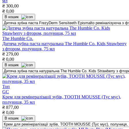
мл
₴
300,00
₴
0,00
В кошик
The Humble Co.
Дитяча зубна паста натуральна The Humble Co. Kids Strawberry
з фтором, полуниця, 75 мл
₴
279,00
₴
0,00
В кошик
Топ
GC
Крем для ремінералізації зубів, TOOTH MOUSSE (Тус мус),
полуниця, 35 мл
₴
877,00
₴
0,00
В кошик