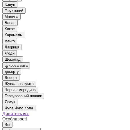
Кавун
Фруктовий
Малина
Банан
Кокос
Карамель
манго
Лакриця
ягоди
Шоколад
цукрова вата
десерту
Десерт
Жувальна гумка
Чорна смородина
Глазурований пончик
Яблук
Чупа Чупс Кола
Дивитись все
Особливості
Всі