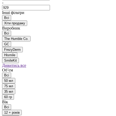
-
Інші фільтри
Всі
Хіти продажу
Виробник
Всі
The Humble Co.
GC
FrezyDerm
Hismile
SmileKit
Дивитись все
Обʼєм
Всі
50 мл
75 мл
35 мл
60 гр
Вік
Всі
12 + років