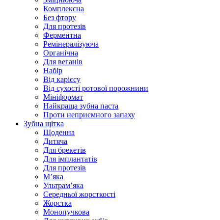
Комплексна
Без фтору
Для протезів
Ферментна
Ремінералізуюча
Органічна
Для веганів
Набір
Від карієсу
Від сухості ротової порожнини
Мініформат
Найкраща зубна паста
Проти неприємного запаху
Зубна щітка
Щоденна
Дитяча
Для брекетів
Для імплантатів
Для протезів
Мʼяка
Ультрамʼяка
Середньої жорсткості
Жорстка
Монопучкова