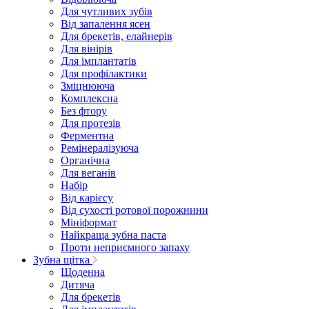
Для чутливих зубів
Від запалення ясен
Для брекетів, елайнерів
Для вінірів
Для імплантатів
Для профілактики
Зміцнююча
Комплексна
Без фтору
Для протезів
Ферментна
Ремінералізуюча
Органічна
Для веганів
Набір
Від карієсу
Від сухості ротової порожнини
Мініформат
Найкраща зубна паста
Проти неприємного запаху
Зубна щітка
Щоденна
Дитяча
Для брекетів