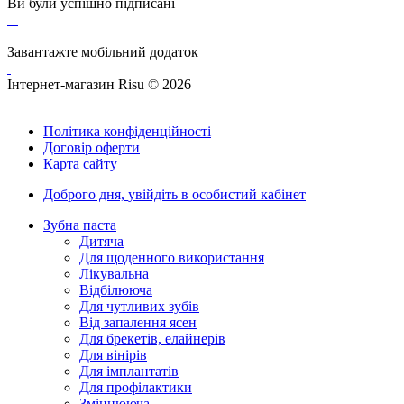
Ви були успішно підписані
Завантажте мобільний додаток
Інтернет-магазин Risu © 2026
Політика конфіденційності
Договір оферти
Карта сайту
Доброго дня,
увійдіть в особистий кабінет
Зубна паста
Дитяча
Для щоденного використання
Лікувальна
Відбілююча
Для чутливих зубів
Від запалення ясен
Для брекетів, елайнерів
Для вінірів
Для імплантатів
Для профілактики
Зміцнююча