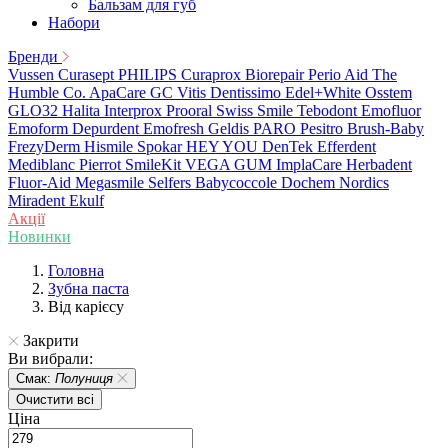
Бальзам для губ
Набори
Бренди
Vussen
Curasept
PHILIPS
Curaprox
Biorepair
Perio Aid
The
Humble Co.
ApaCare
GC
Vitis
Dentissimo
Edel+White
Osstem
GLO32
Halita
Interprox
Prooral
Swiss Smile
Tebodont
Emofluor
Emoform
Depurdent
Emofresh
Geldis
PARO
Pesitro
Brush-Baby
FrezyDerm
Hismile
Spokar
HEY YOU
DenTek
Efferdent
Mediblanc
Pierrot
SmileKit
VEGA
GUM
ImplaCare
Herbadent
Fluor-Aid
Megasmile
Selfers
Babycoccole
Dochem
Nordics
Miradent
Ekulf
Акції
Новинки
Головна
Зубна паста
Від карієсу
Закрити
Ви вибрали:
Смак:
Полуниця
Очистити всі
Ціна