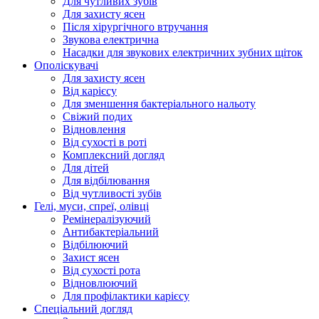
Для чутливих зубів
Для захисту ясен
Після хірургічного втручання
Звукова електрична
Насадки для звукових електричних зубних щіток
Ополіскувачі
Для захисту ясен
Від карієсу
Для зменшення бактеріального нальоту
Свіжий подих
Відновлення
Від сухості в роті
Комплексний догляд
Для дітей
Для відбілювання
Від чутливості зубів
Гелі, муси, спреї, олівці
Ремінералізуючий
Антибактеріальний
Відбілюючий
Захист ясен
Від сухості рота
Відновлюючий
Для профілактики карієсу
Спеціальний догляд