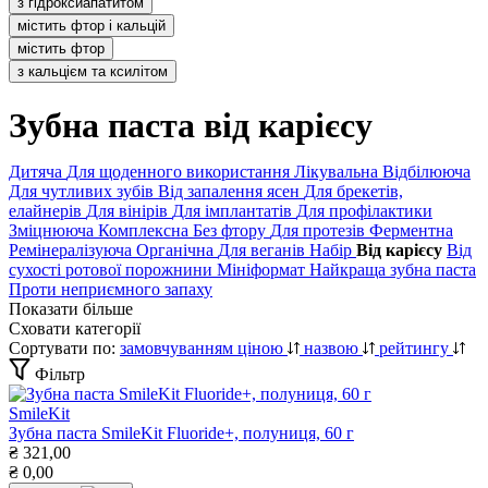
з гідроксиапатитом
містить фтор і кальцій
містить фтор
з кальцієм та ксилітом
Зубна паста від карієсу
Дитяча
Для щоденного використання
Лікувальна
Відбілююча
Для чутливих зубів
Від запалення ясен
Для брекетів,
елайнерів
Для вінірів
Для імплантатів
Для профілактики
Зміцнююча
Комплексна
Без фтору
Для протезів
Ферментна
Ремінералізуюча
Органічна
Для веганів
Набір
Від карієсу
Від
сухості ротової порожнини
Мініформат
Найкраща зубна паста
Проти неприємного запаху
Показати більше
Сховати категорії
Сортувати по:
замовчуванням
ціною
назвою
рейтингу
Фільтр
SmileKit
Зубна паста SmileKit Fluoride+, полуниця, 60 г
₴
321,00
₴
0,00