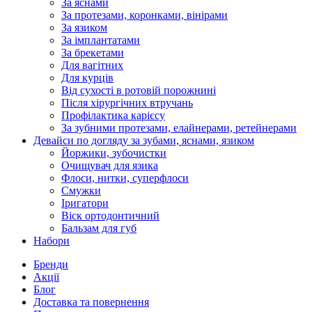
За яснами
За протезами, коронками, вінірами
За язиком
За імплантатами
За брекетами
Для вагітних
Для курців
Від сухості в ротовій порожнині
Після хірургічних втручань
Профілактика карієсу
За зубними протезами, елайнерами, ретейнерами
Девайси по догляду за зубами, яснами, язиком
Йоржики, зубочистки
Очищувач для язика
Флоси, нитки, суперфлоси
Смужки
Іригатори
Віск ортодонтичний
Бальзам для губ
Набори
Бренди
Акції
Блог
Доставка та повернення