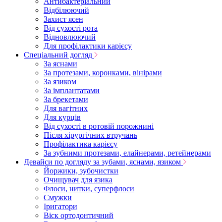
Антибактеріальний
Відбілюючий
Захист ясен
Від сухості рота
Відновлюючий
Для профілактики карієсу
Спеціальний догляд
За яснами
За протезами, коронками, вінірами
За язиком
За імплантатами
За брекетами
Для вагітних
Для курців
Від сухості в ротовій порожнині
Після хірургічних втручань
Профілактика карієсу
За зубними протезами, елайнерами, ретейнерами
Девайси по догляду за зубами, яснами, язиком
Йоржики, зубочистки
Очищувач для язика
Флоси, нитки, суперфлоси
Смужки
Іригатори
Віск ортодонтичний