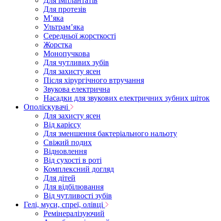
Для імплантатів
Для протезів
Мʼяка
Ультрамʼяка
Середньої жорсткості
Жорстка
Монопучкова
Для чутливих зубів
Для захисту ясен
Після хірургічного втручання
Звукова електрична
Насадки для звукових електричних зубних щіток
Ополіскувачі
Для захисту ясен
Від карієсу
Для зменшення бактеріального нальоту
Свіжий подих
Відновлення
Від сухості в роті
Комплексний догляд
Для дітей
Для відбілювання
Від чутливості зубів
Гелі, муси, спреї, олівці
Ремінералізуючий