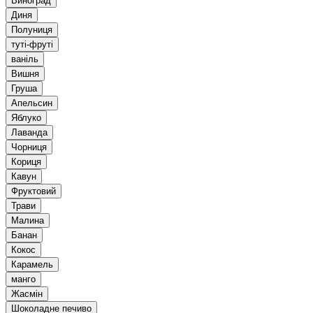
Виноград
Диня
Полуниця
туті-фруті
ваніль
Вишня
Груша
Апельсин
Яблуко
Лаванда
Чорниця
Кориця
Кавун
Фруктовий
Трави
Малина
Банан
Кокос
Карамель
манго
Жасмін
Шоколадне печиво