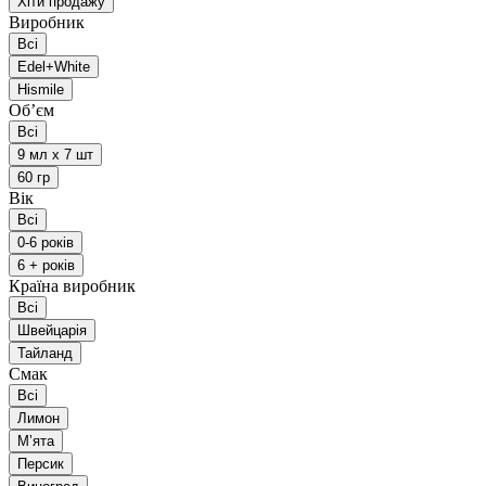
Хіти продажу
Виробник
Всі
Edel+White
Hismile
Обʼєм
Всі
9 мл х 7 шт
60 гр
Вік
Всі
0-6 років
6 + років
Країна виробник
Всі
Швейцарія
Тайланд
Смак
Всі
Лимон
Мʼята
Персик