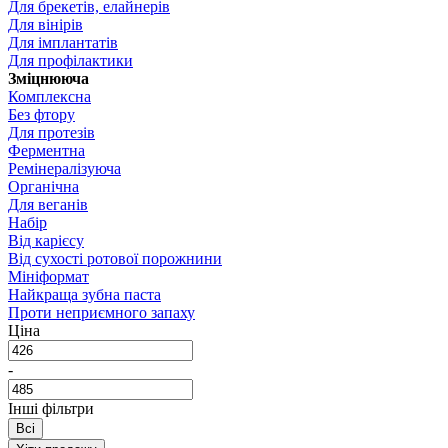
Для брекетів, елайнерів
Для вінірів
Для імплантатів
Для профілактики
Зміцнююча
Комплексна
Без фтору
Для протезів
Ферментна
Ремінералізуюча
Органічна
Для веганів
Набір
Від карієсу
Від сухості ротової порожнини
Мініформат
Найкраща зубна паста
Проти неприємного запаху
Ціна
-
Інші фільтри
Всі