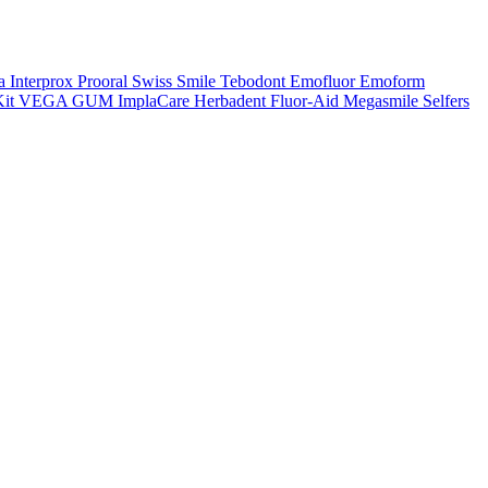
a
Interprox
Prooral
Swiss Smile
Tebodont
Emofluor
Emoform
it
VEGA
GUM
ImplaCare
Herbadent
Fluor-Aid
Megasmile
Selfers