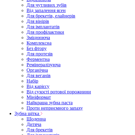
Для чутливих зубів
Від запалення ясен
Для брекетів, елайнерів
Для вінірів
Для імплантатів
Для профілактики
Зміцнююча
Комплексна
Без фтору
Для протезів
Ферментна
Ремінералізуюча
Органічна
Для веганів
Набір
Від карієсу
Від сухості ротової порожнини
Мініформат
Найкраща зубна паста
Проти неприємного запаху
Зубна щітка
Щоденна
Дитяча
Для брекетів