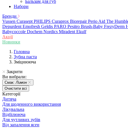
Бальзам для губ
Набори
Бренди
Vussen
Curasept
PHILIPS
Curaprox
Biorepair
Perio Aid
The Humbl
Depurdent
Emofresh
Geldis
PARO
Pesitro
Brush-Baby
FrezyDerm
H
Babycoccole
Dochem
Nordics
Miradent
Ekulf
Акції
Новинки
Головна
Зубна паста
Зміцнююча
Закрити
Ви вибрали:
Смак:
Лимон
Очистити всі
Категорії
Дитяча
Для щоденного використання
Лікувальна
Відбілююча
Для чутливих зубів
Від запалення ясен