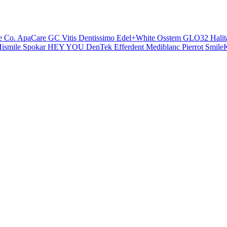
e Co.
ApaCare
GC
Vitis
Dentissimo
Edel+White
Osstem
GLO32
Halit
ismile
Spokar
HEY YOU
DenTek
Efferdent
Mediblanc
Pierrot
SmileK