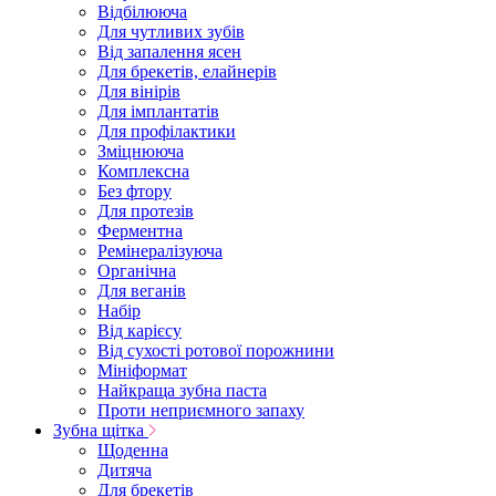
Відбілююча
Для чутливих зубів
Від запалення ясен
Для брекетів, елайнерів
Для вінірів
Для імплантатів
Для профілактики
Зміцнююча
Комплексна
Без фтору
Для протезів
Ферментна
Ремінералізуюча
Органічна
Для веганів
Набір
Від карієсу
Від сухості ротової порожнини
Мініформат
Найкраща зубна паста
Проти неприємного запаху
Зубна щітка
Щоденна
Дитяча
Для брекетів