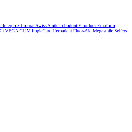
a
Interprox
Prooral
Swiss Smile
Tebodont
Emofluor
Emoform
it
VEGA
GUM
ImplaCare
Herbadent
Fluor-Aid
Megasmile
Selfers