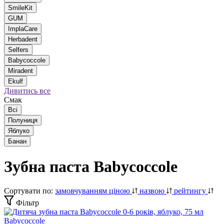
SmileKit
GUM
ImplaCare
Herbadent
Selfers
Babycoccole
Miradent
Ekulf
Дивитись все
Смак
Всі
Полуниця
Яблуко
Банан
Зубна паста Babycoccole
Сортувати по:
замовчуванням
ціною
назвою
рейтингу
Фільтр
Babycoccole