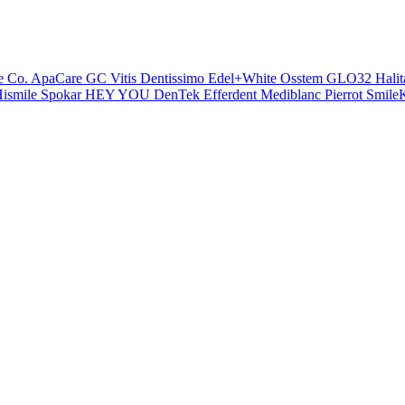
e Co.
ApaCare
GC
Vitis
Dentissimo
Edel+White
Osstem
GLO32
Halit
ismile
Spokar
HEY YOU
DenTek
Efferdent
Mediblanc
Pierrot
SmileK