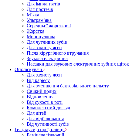
Для імплантатів
Для протезів
Мʼяка
Ультрамʼяка
Середньої жорсткості
Жорстка
Монопучкова
Для чутливих зубів
Для захисту ясен
Після хірургічного втручання
Звукова електрична
Насадки для звукових електричних зубних щіток
Ополіскувачі
Для захисту ясен
Від карієсу
Для зменшення бактеріального нальоту
Свіжий подих
Відновлення
Від сухості в роті
Комплексний догляд
Для дітей
Для відбілювання
Від чутливості зубів
Гелі, муси, спреї, олівці
Ремінералізуючий