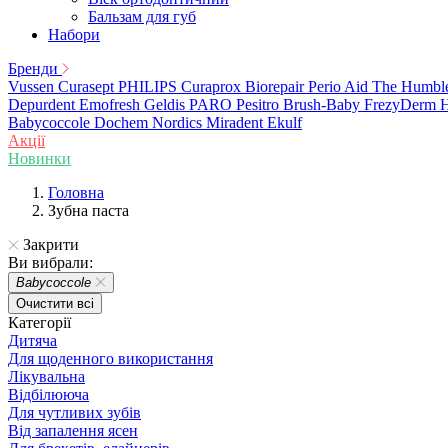
Бальзам для губ
Набори
Бренди
Vussen
Curasept
PHILIPS
Curaprox
Biorepair
Perio Aid
The Humbl
Depurdent
Emofresh
Geldis
PARO
Pesitro
Brush-Baby
FrezyDerm
H
Babycoccole
Dochem
Nordics
Miradent
Ekulf
Акції
Новинки
Головна
Зубна паста
Закрити
Ви вибрали:
Babycoccole
Очистити всі
Категорії
Дитяча
Для щоденного використання
Лікувальна
Відбілююча
Для чутливих зубів
Від запалення ясен