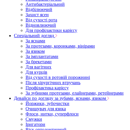
Антибактеріальний
Відбілюючий
Захист ясен
Від сухості рота
Відновлюючий
Для профілактики карієсу
Спеціальний догляд
За яснами
За протезами, коронками, вінірами
За язиком
За імплантатами
За брекетами
Для вагітних
Для курців
Від сухості в ротовій порожнині
Після хірургічних втручань
Профілактика карієсу
За зубними протезами, елайнерами, ретейнерами
Девайси по догляду за зубами, яснами, язиком
Йоржики, зубочистки
Очищувач для язика
Флоси, нитки, суперфлоси
Смужки
Іригатори
Віск ортодонтичний