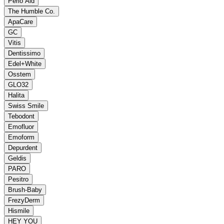
Perio Aid
The Humble Co.
ApaCare
GC
Vitis
Dentissimo
Edel+White
Osstem
GLO32
Halita
Swiss Smile
Tebodont
Emofluor
Emoform
Depurdent
Geldis
PARO
Pesitro
Brush-Baby
FrezyDerm
Hismile
HEY YOU