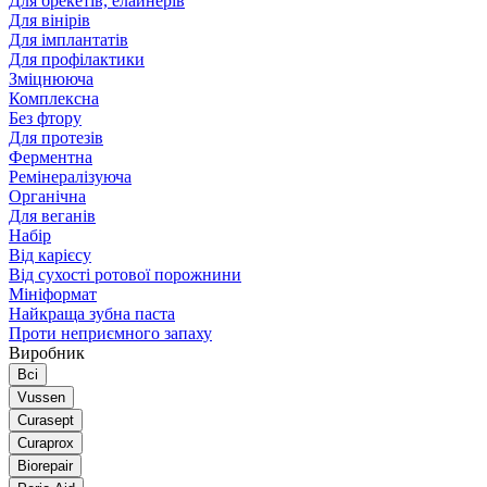
Для брекетів, елайнерів
Для вінірів
Для імплантатів
Для профілактики
Зміцнююча
Комплексна
Без фтору
Для протезів
Ферментна
Ремінералізуюча
Органічна
Для веганів
Набір
Від карієсу
Від сухості ротової порожнини
Мініформат
Найкраща зубна паста
Проти неприємного запаху
Виробник
Всі
Vussen
Curasept
Curaprox
Biorepair