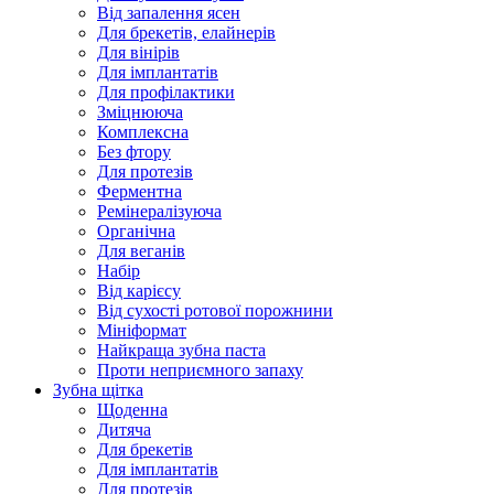
Від запалення ясен
Для брекетів, елайнерів
Для вінірів
Для імплантатів
Для профілактики
Зміцнююча
Комплексна
Без фтору
Для протезів
Ферментна
Ремінералізуюча
Органічна
Для веганів
Набір
Від карієсу
Від сухості ротової порожнини
Мініформат
Найкраща зубна паста
Проти неприємного запаху
Зубна щітка
Щоденна
Дитяча
Для брекетів
Для імплантатів
Для протезів