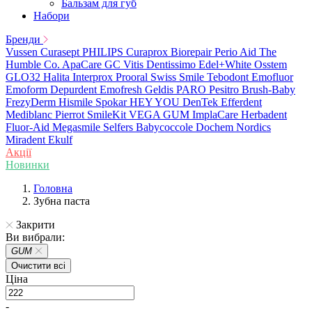
Бальзам для губ
Набори
Бренди
Vussen
Curasept
PHILIPS
Curaprox
Biorepair
Perio Aid
The
Humble Co.
ApaCare
GC
Vitis
Dentissimo
Edel+White
Osstem
GLO32
Halita
Interprox
Prooral
Swiss Smile
Tebodont
Emofluor
Emoform
Depurdent
Emofresh
Geldis
PARO
Pesitro
Brush-Baby
FrezyDerm
Hismile
Spokar
HEY YOU
DenTek
Efferdent
Mediblanc
Pierrot
SmileKit
VEGA
GUM
ImplaCare
Herbadent
Fluor-Aid
Megasmile
Selfers
Babycoccole
Dochem
Nordics
Miradent
Ekulf
Акції
Новинки
Головна
Зубна паста
Закрити
Ви вибрали:
GUM
Очистити всі
Ціна
-