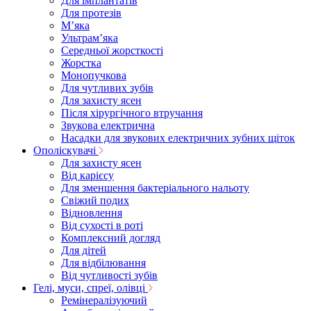
Для імплантатів
Для протезів
Мʼяка
Ультрамʼяка
Середньої жорсткості
Жорстка
Монопучкова
Для чутливих зубів
Для захисту ясен
Після хірургічного втручання
Звукова електрична
Насадки для звукових електричних зубних щіток
Ополіскувачі
Для захисту ясен
Від карієсу
Для зменшення бактеріального нальоту
Свіжий подих
Відновлення
Від сухості в роті
Комплексний догляд
Для дітей
Для відбілювання
Від чутливості зубів
Гелі, муси, спреї, олівці
Ремінералізуючий