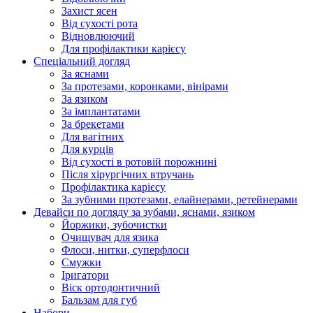
Захист ясен
Від сухості рота
Відновлюючий
Для профілактики карієсу
Спеціальний догляд
За яснами
За протезами, коронками, вінірами
За язиком
За імплантатами
За брекетами
Для вагітних
Для курців
Від сухості в ротовій порожнині
Після хірургічних втручань
Профілактика карієсу
За зубними протезами, елайнерами, ретейнерами
Девайси по догляду за зубами, яснами, язиком
Йоржики, зубочистки
Очищувач для язика
Флоси, нитки, суперфлоси
Смужки
Іригатори
Віск ортодонтичний
Бальзам для губ
Набори