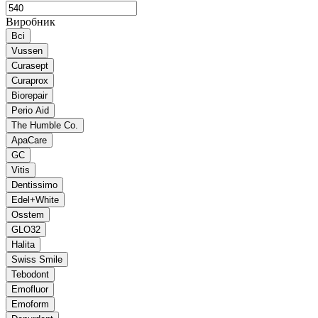
Виробник
Всі
Vussen
Curasept
Curaprox
Biorepair
Perio Aid
The Humble Co.
ApaCare
GC
Vitis
Dentissimo
Edel+White
Osstem
GLO32
Halita
Swiss Smile
Tebodont
Emofluor
Emoform