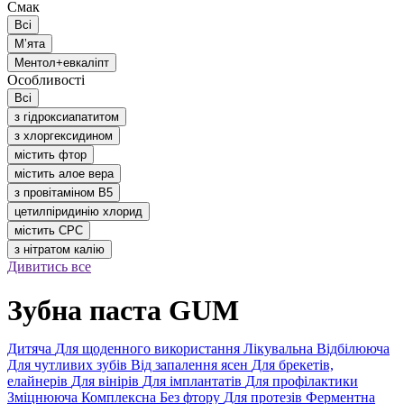
Смак
Всі
Мʼята
Ментол+евкаліпт
Особливості
Всі
з гідроксиапатитом
з хлоргексидином
містить фтор
містить алое вера
з провітаміном В5
цетилпіридинію хлорид
містить CPC
з нітратом калію
Дивитись все
Зубна паста GUM
Дитяча
Для щоденного використання
Лікувальна
Відбілююча
Для чутливих зубів
Від запалення ясен
Для брекетів,
елайнерів
Для вінірів
Для імплантатів
Для профілактики
Зміцнююча
Комплексна
Без фтору
Для протезів
Ферментна