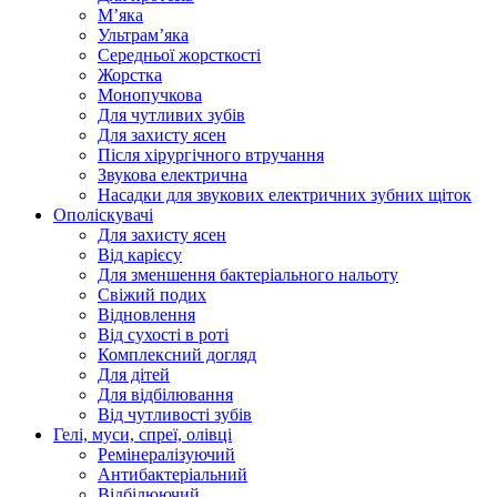
Мʼяка
Ультрамʼяка
Середньої жорсткості
Жорстка
Монопучкова
Для чутливих зубів
Для захисту ясен
Після хірургічного втручання
Звукова електрична
Насадки для звукових електричних зубних щіток
Ополіскувачі
Для захисту ясен
Від карієсу
Для зменшення бактеріального нальоту
Свіжий подих
Відновлення
Від сухості в роті
Комплексний догляд
Для дітей
Для відбілювання
Від чутливості зубів
Гелі, муси, спреї, олівці
Ремінералізуючий
Антибактеріальний
Відбілюючий