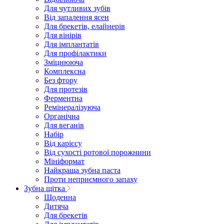
Для чутливих зубів
Від запалення ясен
Для брекетів, елайнерів
Для вінірів
Для імплантатів
Для профілактики
Зміцнююча
Комплексна
Без фтору
Для протезів
Ферментна
Ремінералізуюча
Органічна
Для веганів
Набір
Від карієсу
Від сухості ротової порожнини
Мініформат
Найкраща зубна паста
Проти неприємного запаху
Зубна щітка
Щоденна
Дитяча
Для брекетів