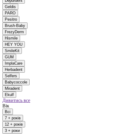
Depurdent
Geldis
PARO
Pesitro
Brush-Baby
FrezyDerm
Hismile
HEY YOU
SmileKit
GUM
ImplaCare
Herbadent
Selfers
Babycoccole
Miradent
Ekulf
Дивитись все
Вік
Всі
7 + років
12 + років
3 + роки