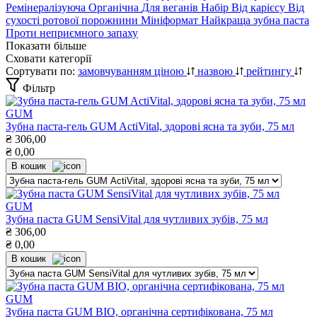
Ремінералізуюча
Органічна
Для веганів
Набір
Від карієсу
Від
сухості ротової порожнини
Мініформат
Найкраща зубна паста
Проти неприємного запаху
Показати більше
Сховати категорії
Сортувати по:
замовчуванням
ціною
назвою
рейтингу
Фільтр
GUM
Зубна паста-гель GUM ActiVital, здорові ясна та зуби, 75 мл
₴
306,00
₴
0,00
В кошик
GUM
Зубна паста GUM SensiVital для чутливих зубів, 75 мл
₴
306,00
₴
0,00
В кошик
GUM
Зубна паста GUM ВІО, органічна сертифікована, 75 мл