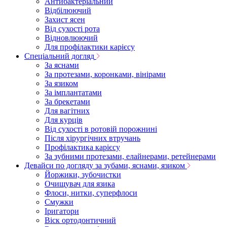
Антибактеріальний
Відбілюючий
Захист ясен
Від сухості рота
Відновлюючий
Для профілактики карієсу
Спеціальний догляд
За яснами
За протезами, коронками, вінірами
За язиком
За імплантатами
За брекетами
Для вагітних
Для курців
Від сухості в ротовій порожнині
Після хірургічних втручань
Профілактика карієсу
За зубними протезами, елайнерами, ретейнерами
Девайси по догляду за зубами, яснами, язиком
Йоржики, зубочистки
Очищувач для язика
Флоси, нитки, суперфлоси
Смужки
Іригатори
Віск ортодонтичний