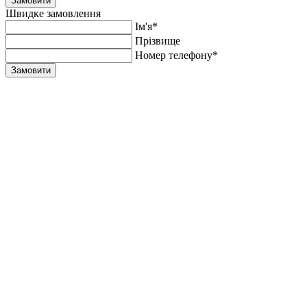
Замовити
Швидке замовлення
Ім'я*
Прiзвище
Номер телефону*