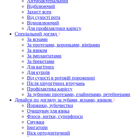
Антибактеріальний
Відбілюючий
Захист ясен
Від сухості рота
Відновлюючий
Для профілактики карієсу
Спеціальний догляд
За яснами
За протезами, коронками, вінірами
За язиком
За імплантатами
За брекетами
Для вагітних
Для курців
Від сухості в ротовій порожнині
Після хірургічних втручань
Профілактика карієсу
За зубними протезами, елайнерами, ретейнерами
Девайси по догляду за зубами, яснами, язиком
Йоржики, зубочистки
Очищувач для язика
Флоси, нитки, суперфлоси
Смужки
Іригатори
Віск ортодонтичний