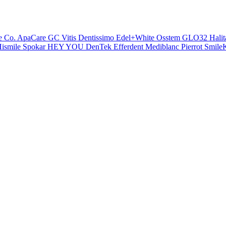
e Co.
ApaCare
GC
Vitis
Dentissimo
Edel+White
Osstem
GLO32
Halit
ismile
Spokar
HEY YOU
DenTek
Efferdent
Mediblanc
Pierrot
SmileK