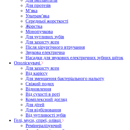
Для імплантатів
Для протезів
Мʼяка
Ультрамʼяка
Середньої жорсткості
Жорстка
Монопучкова
Для чутливих зубів
Для захисту ясен
Після хірургічного втручання
Звукова електрична
Насадки для звукових електричних зубних щіток
Ополіскувачі
Для захисту ясен
Від карієсу
Для зменшення бактеріального нальоту
Свіжий подих
Відновлення
Від сухості в роті
Комплексний догляд
Для дітей
Для відбілювання
Від чутливості зубів
Гелі, муси, спреї, олівці
Ремінералізуючий