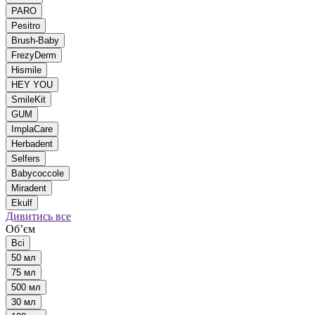
PARO
Pesitro
Brush-Baby
FrezyDerm
Hismile
HEY YOU
SmileKit
GUM
ImplaCare
Herbadent
Selfers
Babycoccole
Miradent
Ekulf
Дивитись все
Обʼєм
Всі
50 мл
75 мл
500 мл
30 мл