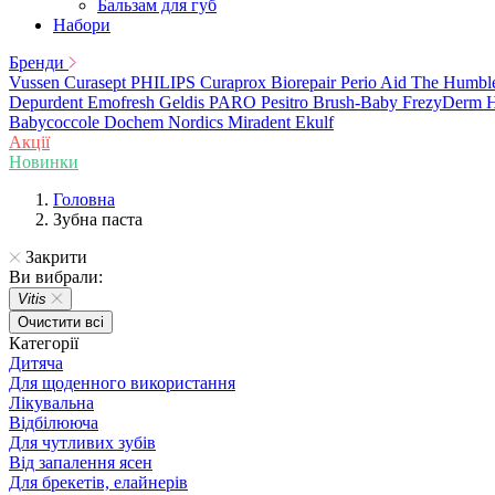
Бальзам для губ
Набори
Бренди
Vussen
Curasept
PHILIPS
Curaprox
Biorepair
Perio Aid
The Humbl
Depurdent
Emofresh
Geldis
PARO
Pesitro
Brush-Baby
FrezyDerm
H
Babycoccole
Dochem
Nordics
Miradent
Ekulf
Акції
Новинки
Головна
Зубна паста
Закрити
Ви вибрали:
Vitis
Очистити всі
Категорії
Дитяча
Для щоденного використання
Лікувальна
Відбілююча
Для чутливих зубів
Від запалення ясен
Для брекетів, елайнерів