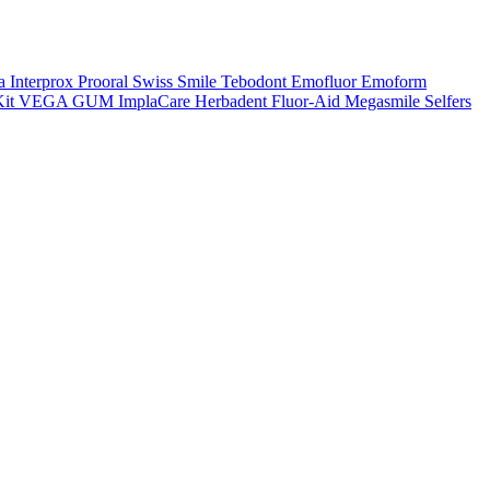
a
Interprox
Prooral
Swiss Smile
Tebodont
Emofluor
Emoform
it
VEGA
GUM
ImplaCare
Herbadent
Fluor-Aid
Megasmile
Selfers