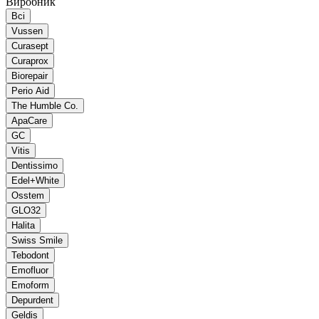
Виробник
Всі
Vussen
Curasept
Curaprox
Biorepair
Perio Aid
The Humble Co.
ApaCare
GC
Vitis
Dentissimo
Edel+White
Osstem
GLO32
Halita
Swiss Smile
Tebodont
Emofluor
Emoform
Depurdent
Geldis