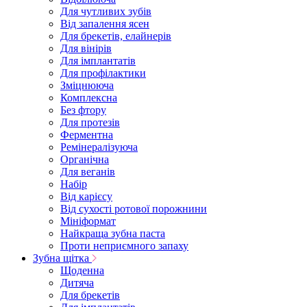
Для чутливих зубів
Від запалення ясен
Для брекетів, елайнерів
Для вінірів
Для імплантатів
Для профілактики
Зміцнююча
Комплексна
Без фтору
Для протезів
Ферментна
Ремінералізуюча
Органічна
Для веганів
Набір
Від карієсу
Від сухості ротової порожнини
Мініформат
Найкраща зубна паста
Проти неприємного запаху
Зубна щітка
Щоденна
Дитяча
Для брекетів