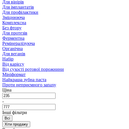
Для вінірів
Для імплантатів
Для профілактики
Зміцнююча
Комплексна
Без фтору
Для протезів
Ферментна
Ремінералізуюча
Органічна
Для веганів
Набір
Від карієсу
Від сухості ротової порожнини
Мініформат
Найкраща зубна паста
Проти неприємного запаху
Ціна
-
Інші фільтри
Всі
Хіти продажу