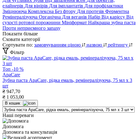
Для чутливих зубів
Від запалення ясен
Для брекетів,
елайнерів
Для вінірів
Для імплантатів
Для профілактики
Зміцнююча
Комплексна
Без фтору
Для протезів
Ферментна
Ремінералізуюча
Органічна
Для веганів
Набір
Від карієсу
Від
сухості ротової порожнини
Мініформат
Найкраща зубна паста
Проти неприємного запаху
Показати більше
Сховати категорії
Сортувати по:
замовчуванням
ціною
назвою
рейтингу
Фільтр
Топ
-10 %
ApaCare
Зубна паста ApaCare, рідка емаль, ремінералізуюча, 75 мл х 3
шт
₴
947,70
₴
1 053,00
В кошик
Наші переваги
Допомога
Допомога та консультація