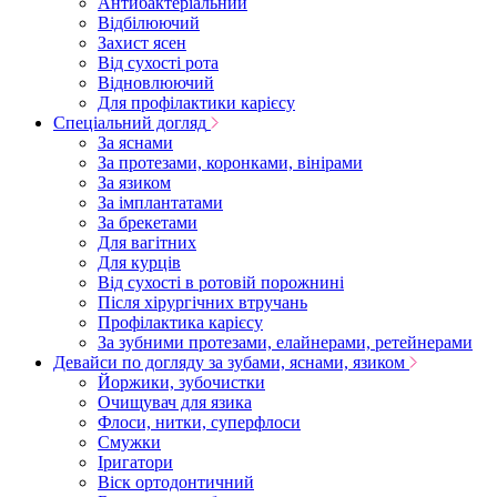
Антибактеріальний
Відбілюючий
Захист ясен
Від сухості рота
Відновлюючий
Для профілактики карієсу
Спеціальний догляд
За яснами
За протезами, коронками, вінірами
За язиком
За імплантатами
За брекетами
Для вагітних
Для курців
Від сухості в ротовій порожнині
Після хірургічних втручань
Профілактика карієсу
За зубними протезами, елайнерами, ретейнерами
Девайси по догляду за зубами, яснами, язиком
Йоржики, зубочистки
Очищувач для язика
Флоси, нитки, суперфлоси
Смужки
Іригатори
Віск ортодонтичний