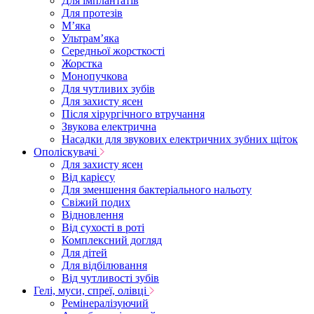
Для імплантатів
Для протезів
Мʼяка
Ультрамʼяка
Середньої жорсткості
Жорстка
Монопучкова
Для чутливих зубів
Для захисту ясен
Після хірургічного втручання
Звукова електрична
Насадки для звукових електричних зубних щіток
Ополіскувачі
Для захисту ясен
Від карієсу
Для зменшення бактеріального нальоту
Свіжий подих
Відновлення
Від сухості в роті
Комплексний догляд
Для дітей
Для відбілювання
Від чутливості зубів
Гелі, муси, спреї, олівці
Ремінералізуючий