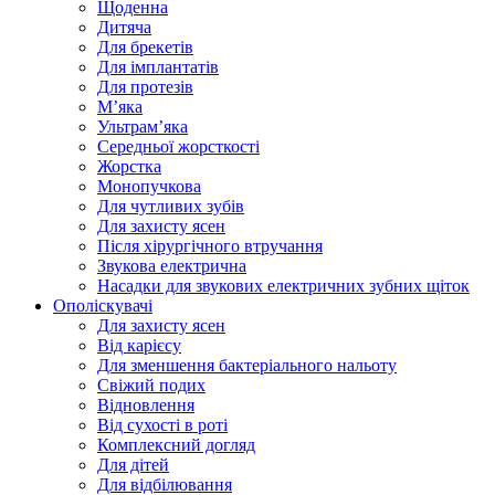
Щоденна
Дитяча
Для брекетів
Для імплантатів
Для протезів
Мʼяка
Ультрамʼяка
Середньої жорсткості
Жорстка
Монопучкова
Для чутливих зубів
Для захисту ясен
Після хірургічного втручання
Звукова електрична
Насадки для звукових електричних зубних щіток
Ополіскувачі
Для захисту ясен
Від карієсу
Для зменшення бактеріального нальоту
Свіжий подих
Відновлення
Від сухості в роті
Комплексний догляд
Для дітей
Для відбілювання