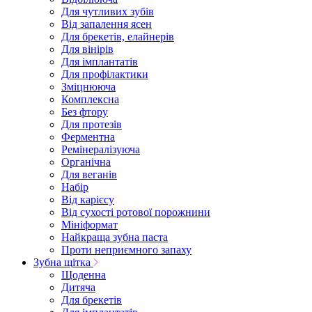
Для чутливих зубів
Від запалення ясен
Для брекетів, елайнерів
Для вінірів
Для імплантатів
Для профілактики
Зміцнююча
Комплексна
Без фтору
Для протезів
Ферментна
Ремінералізуюча
Органічна
Для веганів
Набір
Від карієсу
Від сухості ротової порожнини
Мініформат
Найкраща зубна паста
Проти неприємного запаху
Зубна щітка
Щоденна
Дитяча
Для брекетів