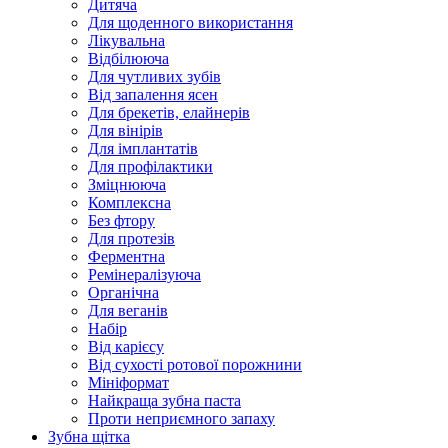
Дитяча
Для щоденного використання
Лікувальна
Відбілююча
Для чутливих зубів
Від запалення ясен
Для брекетів, елайнерів
Для вінірів
Для імплантатів
Для профілактики
Зміцнююча
Комплексна
Без фтору
Для протезів
Ферментна
Ремінералізуюча
Органічна
Для веганів
Набір
Від карієсу
Від сухості ротової порожнини
Мініформат
Найкраща зубна паста
Проти неприємного запаху
Зубна щітка