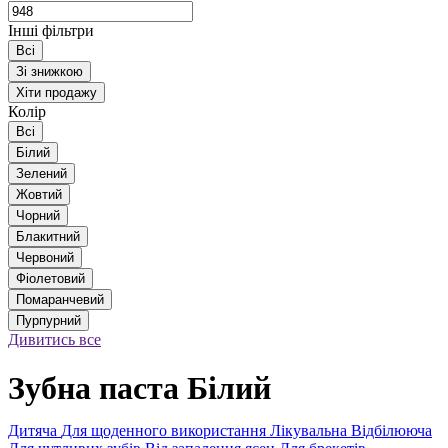
Інші фільтри
Всі
Зі знижкою
Хіти продажу
Колір
Всі
Білий
Зелений
Жовтий
Чорний
Блакитний
Червоний
Фіолетовий
Помаранчевий
Пурпурний
Дивитись все
Зубна паста Білий
Дитяча
Для щоденного використання
Лікувальна
Відбілююча