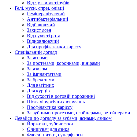
Від чутливості зубів
Гелі, муси, спреї, олівці
Ремінералізуючий
Антибактеріальний
Відбілюючий
Захист ясен
Від сухості рота
Відновлюючий
Для профілактики карієсу
Спеціальний догляд
За яснами
За протезами, коронками, вінірами
За язиком
За імплантатами
За брекетами
Для вагітних
Для курців
Від сухості в ротовій порожнині
Після хірургічних втручань
Профілактика карієсу
За зубними протезами, елайнерами, ретейнерами
Девайси по догляду за зубами, яснами, язиком
Йоржики, зубочистки
Очищувач для язика
Флоси, нитки, суперфлоси