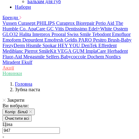
Бальзам для губ
Набори
Бренди
Vussen
Curasept
PHILIPS
Curaprox
Biorepair
Perio Aid
The
Humble Co.
ApaCare
GC
Vitis
Dentissimo
Edel+White
Osstem
GLO32
Halita
Interprox
Prooral
Swiss Smile
Tebodont
Emofluor
Emoform
Depurdent
Emofresh
Geldis
PARO
Pesitro
Brush-Baby
FrezyDerm
Hismile
Spokar
HEY YOU
DenTek
Efferdent
Mediblanc
Pierrot
SmileKit
VEGA
GUM
ImplaCare
Herbadent
Fluor-Aid
Megasmile
Selfers
Babycoccole
Dochem
Nordics
Miradent
Ekulf
Акції
Новинки
Головна
Зубна паста
Закрити
Ви вибрали:
Колір:
Білий
Очистити всі
Ціна
-