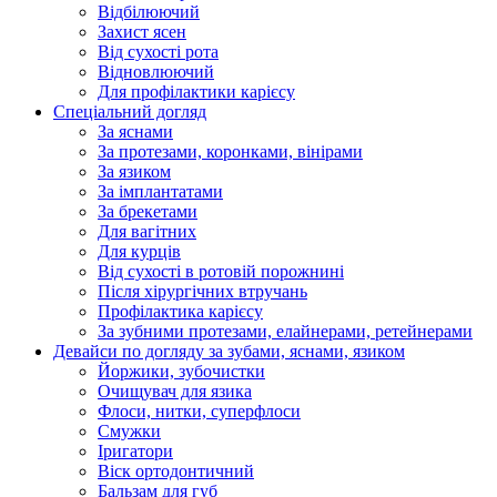
Відбілюючий
Захист ясен
Від сухості рота
Відновлюючий
Для профілактики карієсу
Спеціальний догляд
За яснами
За протезами, коронками, вінірами
За язиком
За імплантатами
За брекетами
Для вагітних
Для курців
Від сухості в ротовій порожнині
Після хірургічних втручань
Профілактика карієсу
За зубними протезами, елайнерами, ретейнерами
Девайси по догляду за зубами, яснами, язиком
Йоржики, зубочистки
Очищувач для язика
Флоси, нитки, суперфлоси
Смужки
Іригатори
Віск ортодонтичний
Бальзам для губ