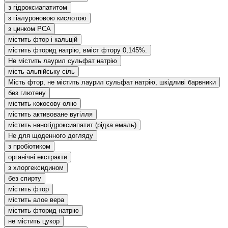
з гідроксиапатитом
з гіалуроновою кислотою
з цинком РСА
містить фтор і кальцій
містить фторид натрію, вміст фтору 0,145%.
Не містить лаурил сульфат натрію
мість альпійську сіль
Мість фтор, не містить лаурил сульфат натрію, шкідливі барвники
без глютену
містить кокосову олію
містить активоване вугілля
містить наногідроксиапатит (рідка емаль)
Не для щоденного догляду
з пробіотиком
органічні екстракти
з хлоргексидином
без спирту
містить фтор
містить алое вера
містить фторид натрію
не містить цукор