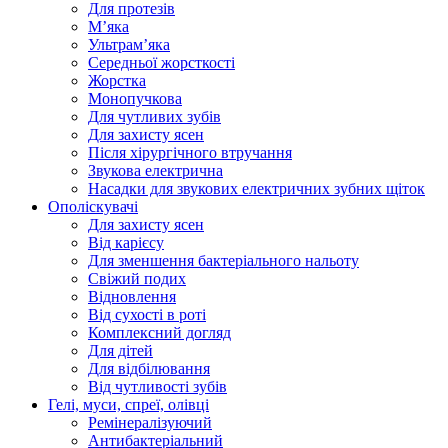
Для протезів
Мʼяка
Ультрамʼяка
Середньої жорсткості
Жорстка
Монопучкова
Для чутливих зубів
Для захисту ясен
Після хірургічного втручання
Звукова електрична
Насадки для звукових електричних зубних щіток
Ополіскувачі
Для захисту ясен
Від карієсу
Для зменшення бактеріального нальоту
Свіжий подих
Відновлення
Від сухості в роті
Комплексний догляд
Для дітей
Для відбілювання
Від чутливості зубів
Гелі, муси, спреї, олівці
Ремінералізуючий
Антибактеріальний