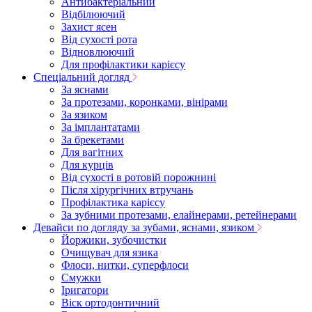
Антибактеріальний
Відбілюючий
Захист ясен
Від сухості рота
Відновлюючий
Для профілактики карієсу
Спеціальний догляд
За яснами
За протезами, коронками, вінірами
За язиком
За імплантатами
За брекетами
Для вагітних
Для курців
Від сухості в ротовій порожнині
Після хірургічних втручань
Профілактика карієсу
За зубними протезами, елайнерами, ретейнерами
Девайси по догляду за зубами, яснами, язиком
Йоржики, зубочистки
Очищувач для язика
Флоси, нитки, суперфлоси
Смужки
Іригатори
Віск ортодонтичний