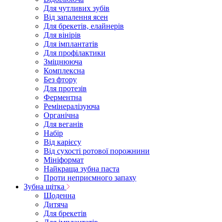
Для чутливих зубів
Від запалення ясен
Для брекетів, елайнерів
Для вінірів
Для імплантатів
Для профілактики
Зміцнююча
Комплексна
Без фтору
Для протезів
Ферментна
Ремінералізуюча
Органічна
Для веганів
Набір
Від карієсу
Від сухості ротової порожнини
Мініформат
Найкраща зубна паста
Проти неприємного запаху
Зубна щітка
Щоденна
Дитяча
Для брекетів