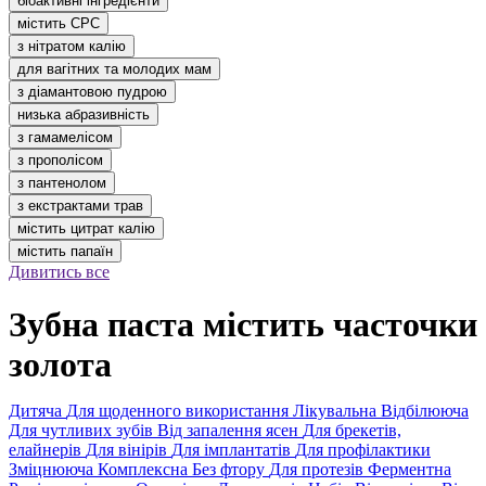
біоактивні інгредієнти
містить CPC
з нітратом калію
для вагітних та молодих мам
з діамантовою пудрою
низька абразивність
з гамамелісом
з прополісом
з пантенолом
з екстрактами трав
містить цитрат калію
містить папаїн
Дивитись все
Зубна паста містить часточки
золота
Дитяча
Для щоденного використання
Лікувальна
Відбілююча
Для чутливих зубів
Від запалення ясен
Для брекетів,
елайнерів
Для вінірів
Для імплантатів
Для профілактики
Зміцнююча
Комплексна
Без фтору
Для протезів
Ферментна