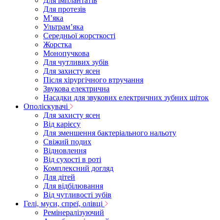
Для імплантатів
Для протезів
Мʼяка
Ультрамʼяка
Середньої жорсткості
Жорстка
Монопучкова
Для чутливих зубів
Для захисту ясен
Після хірургічного втручання
Звукова електрична
Насадки для звукових електричних зубних щіток
Ополіскувачі
Для захисту ясен
Від карієсу
Для зменшення бактеріального нальоту
Свіжий подих
Відновлення
Від сухості в роті
Комплексний догляд
Для дітей
Для відбілювання
Від чутливості зубів
Гелі, муси, спреї, олівці
Ремінералізуючий