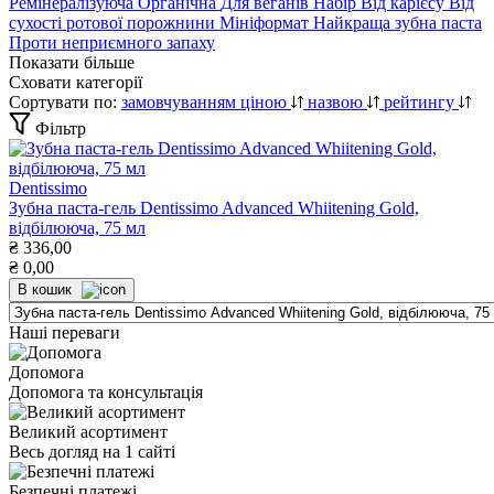
Ремінералізуюча
Органічна
Для веганів
Набір
Від карієсу
Від
сухості ротової порожнини
Мініформат
Найкраща зубна паста
Проти неприємного запаху
Показати більше
Сховати категорії
Сортувати по:
замовчуванням
ціною
назвою
рейтингу
Фільтр
Dentissimo
Зубна паста-гель Dentissimo Advanced Whiitening Gold,
відбілююча, 75 мл
₴
336,00
₴
0,00
В кошик
Наші переваги
Допомога
Допомога та консультація
Великий асортимент
Весь догляд на 1 сайті
Безпечні платежі