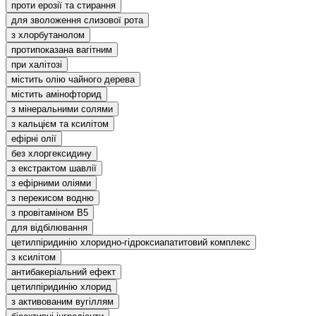
проти ерозії та стирання
для зволоження слизової рота
з хлорбутанолом
протипоказана вагітним
при халітозі
містить олію чайного дерева
містить амінофторид
з мінеральними солями
з кальцієм та ксилітом
ефірні олії
без хлоргексидину
з екстрактом шавлії
з ефірними оліями
з перекисом водню
з провітаміном В5
для відбілювання
цетилпіридинію хлоридно-гідроксиапатитовий комплекс
з ксилітом
антибакеріальний ефект
цетилпіридинію хлорид
з активованим вугіллям