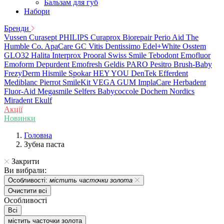
Бальзам для губ
Набори
Бренди
Vussen
Curasept
PHILIPS
Curaprox
Biorepair
Perio Aid
The
Humble Co.
ApaCare
GC
Vitis
Dentissimo
Edel+White
Osstem
GLO32
Halita
Interprox
Prooral
Swiss Smile
Tebodont
Emofluor
Emoform
Depurdent
Emofresh
Geldis
PARO
Pesitro
Brush-Baby
FrezyDerm
Hismile
Spokar
HEY YOU
DenTek
Efferdent
Mediblanc
Pierrot
SmileKit
VEGA
GUM
ImplaCare
Herbadent
Fluor-Aid
Megasmile
Selfers
Babycoccole
Dochem
Nordics
Miradent
Ekulf
Акції
Новинки
Головна
Зубна паста
Закрити
Ви вибрали:
Особливості:
містить часточки золота
Очистити всі
Особливості
Всі
містить часточки золота