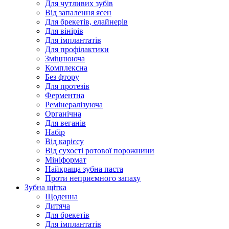
Для чутливих зубів
Від запалення ясен
Для брекетів, елайнерів
Для вінірів
Для імплантатів
Для профілактики
Зміцнююча
Комплексна
Без фтору
Для протезів
Ферментна
Ремінералізуюча
Органічна
Для веганів
Набір
Від карієсу
Від сухості ротової порожнини
Мініформат
Найкраща зубна паста
Проти неприємного запаху
Зубна щітка
Щоденна
Дитяча
Для брекетів
Для імплантатів