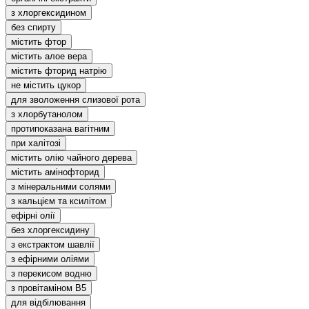
з хлоргексидином
без спирту
містить фтор
містить алое вера
містить фторид натрію
не містить цукор
для зволоження слизової рота
з хлорбутанолом
протипоказана вагітним
при халітозі
містить олію чайного дерева
містить амінофторид
з мінеральними солями
з кальцієм та ксилітом
ефірні олії
без хлоргексидину
з екстрактом шавлії
з ефірними оліями
з перекисом водню
з провітаміном В5
для відбілювання