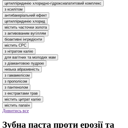
цетилпіридинію хлоридно-гідроксиапатитовий комплекс
з ксилітом
антибакеріальний ефект
цетилпіридинію хлорид
містить часточки золота
з активованим вугіллям
біоактивні інгредієнти
містить CPC
з нітратом калію
для вагітних та молодих мам
з діамантовою пудрою
низька абразивність
з гамамелісом
з прополісом
з пантенолом
з екстрактами трав
містить цитрат калію
містить папаїн
Дивитись все
Зубна паста проти ерозії та