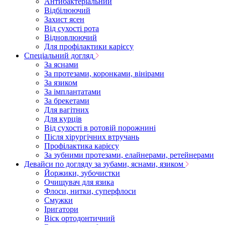
Антибактеріальний
Відбілюючий
Захист ясен
Від сухості рота
Відновлюючий
Для профілактики карієсу
Спеціальний догляд
За яснами
За протезами, коронками, вінірами
За язиком
За імплантатами
За брекетами
Для вагітних
Для курців
Від сухості в ротовій порожнині
Після хірургічних втручань
Профілактика карієсу
За зубними протезами, елайнерами, ретейнерами
Девайси по догляду за зубами, яснами, язиком
Йоржики, зубочистки
Очищувач для язика
Флоси, нитки, суперфлоси
Смужки
Іригатори
Віск ортодонтичний