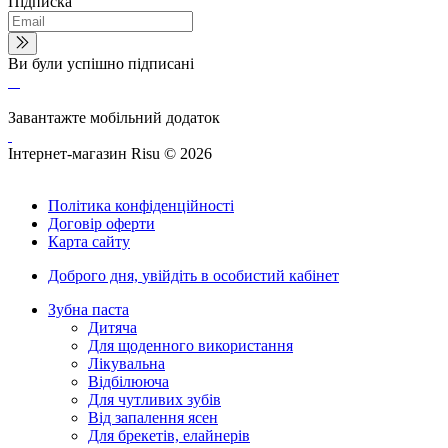
Підписка
Ви були успішно підписані
Завантажте мобільний додаток
Інтернет-магазин Risu © 2026
Політика конфіденційності
Договір оферти
Карта сайту
Доброго дня,
увійдіть в особистий кабінет
Зубна паста
Дитяча
Для щоденного використання
Лікувальна
Відбілююча
Для чутливих зубів
Від запалення ясен
Для брекетів, елайнерів