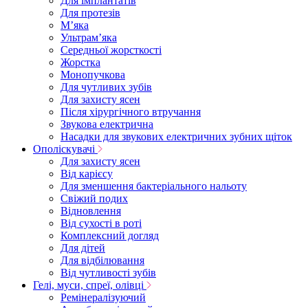
Для імплантатів
Для протезів
Мʼяка
Ультрамʼяка
Середньої жорсткості
Жорстка
Монопучкова
Для чутливих зубів
Для захисту ясен
Після хірургічного втручання
Звукова електрична
Насадки для звукових електричних зубних щіток
Ополіскувачі
Для захисту ясен
Від карієсу
Для зменшення бактеріального нальоту
Свіжий подих
Відновлення
Від сухості в роті
Комплексний догляд
Для дітей
Для відбілювання
Від чутливості зубів
Гелі, муси, спреї, олівці
Ремінералізуючий