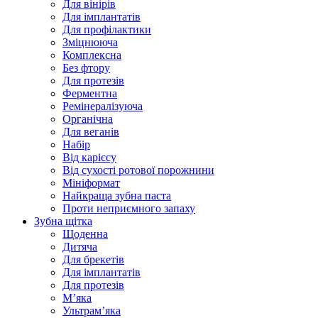
Для вінірів
Для імплантатів
Для профілактики
Зміцнююча
Комплексна
Без фтору
Для протезів
Ферментна
Ремінералізуюча
Органічна
Для веганів
Набір
Від карієсу
Від сухості ротової порожнини
Мініформат
Найкраща зубна паста
Проти неприємного запаху
Зубна щітка
Щоденна
Дитяча
Для брекетів
Для імплантатів
Для протезів
Мʼяка
Ультрамʼяка