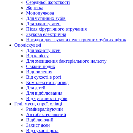
Середньої жорсткості
Жорстка
Монопучкова
Для чутливих зубів
Для захисту ясен
Після хірургічного втручання
Звукова електрична
Насадки для звукових електричних зубних щіток
Ополіскувачі
Для захисту ясен
Від карієсу
Для зменшення бактеріального нальоту
Свіжий подих
Відновлення
Від сухості в роті
Комплексний догляд
Для дітей
Для відбілювання
Від чутливості зубів
Гелі, муси, спреї, олівці
Ремінералізуючий
Антибактеріальний
Відбілюючий
Захист ясен
Від сухості рота