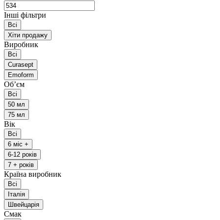
Інші фільтри
Всі
Хіти продажу
Виробник
Всі
Curasept
Emoform
Обʼєм
Всі
50 мл
75 мл
Вік
Всі
6 міс +
6-12 років
7 + років
Країна виробник
Всі
Італія
Швейцарія
Смак