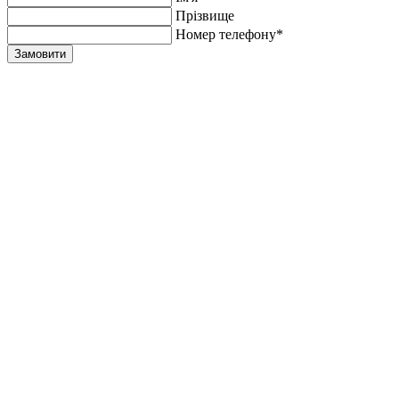
Прiзвище
Номер телефону*