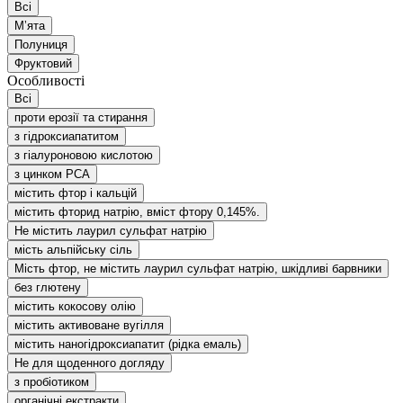
Всі
Мʼята
Полуниця
Фруктовий
Особливості
Всі
проти ерозії та стирання
з гідроксиапатитом
з гіалуроновою кислотою
з цинком РСА
містить фтор і кальцій
містить фторид натрію, вміст фтору 0,145%.
Не містить лаурил сульфат натрію
мість альпійську сіль
Мість фтор, не містить лаурил сульфат натрію, шкідливі барвники
без глютену
містить кокосову олію
містить активоване вугілля
містить наногідроксиапатит (рідка емаль)
Не для щоденного догляду
з пробіотиком
органічні екстракти