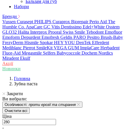
Бальзам для губ
Набори
Бренди
Vussen
Curasept
PHILIPS
Curaprox
Biorepair
Perio Aid
The
Humble Co.
ApaCare
GC
Vitis
Dentissimo
Edel+White
Osstem
GLO32
Halita
Interprox
Prooral
Swiss Smile
Tebodont
Emofluor
Emoform
Depurdent
Emofresh
Geldis
PARO
Pesitro
Brush-Baby
FrezyDerm
Hismile
Spokar
HEY YOU
DenTek
Efferdent
Mediblanc
Pierrot
SmileKit
VEGA
GUM
ImplaCare
Herbadent
Fluor-Aid
Megasmile
Selfers
Babycoccole
Dochem
Nordics
Miradent
Ekulf
Акції
Новинки
Головна
Зубна паста
Закрити
Ви вибрали:
Особливості:
проти ерозії та стирання
Очистити всі
Ціна
-