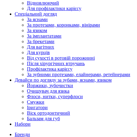
Відновлюючий
Для профілактики карієсу
Спеціальний догляд
За яснами
За протезами, коронками, вінірами
За язиком
За імплантатами
За брекетами
Для вагітних
Для курців
Від сухості в ротовій порожнині
Після хірургічних втручань
Профілактика карієсу
За зубними протезами, елайнерами, ретейнерами
Девайси по догляду за зубами, яснами, язиком
Йоржики, зубочистки
Очищувач для язика
Флоси, нитки, суперфлоси
Смужки
Іригатори
Віск ортодонтичний
Бальзам для губ
Набори
Бренди