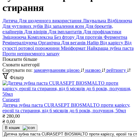
стирання
Дитяча
Для щоденного використання
Лікувальна
Відбілююча
Для чутливих зубів
Від запалення ясен
Для брекетів,
елайнерів
Для вінірів
Для імплантатів
Для профілактики
Зміцнююча
Комплексна
Без фтору
Для протезів
Ферментна
Ремінералізуюча
Органічна
Для веганів
Набір
Від карієсу
Від
сухості ротової порожнини
Мініформат
Найкраща зубна паста
Проти неприємного запаху
Показати більше
Сховати категорії
Сортувати по:
замовчуванням
ціною
назвою
рейтингу
Фільтр
Curasept
Дитяча зубна паста CURASEPT BIOSMALTO проти карієсу,
ерозії та стирання, від 6 місяців до 6 років, полуниця, 50мл
₴
280,00
₴
0,00
В кошик