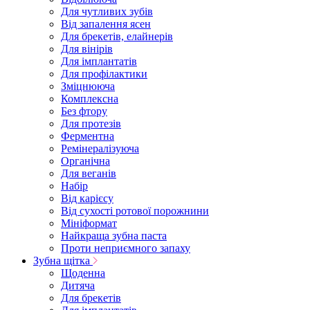
Для чутливих зубів
Від запалення ясен
Для брекетів, елайнерів
Для вінірів
Для імплантатів
Для профілактики
Зміцнююча
Комплексна
Без фтору
Для протезів
Ферментна
Ремінералізуюча
Органічна
Для веганів
Набір
Від карієсу
Від сухості ротової порожнини
Мініформат
Найкраща зубна паста
Проти неприємного запаху
Зубна щітка
Щоденна
Дитяча
Для брекетів