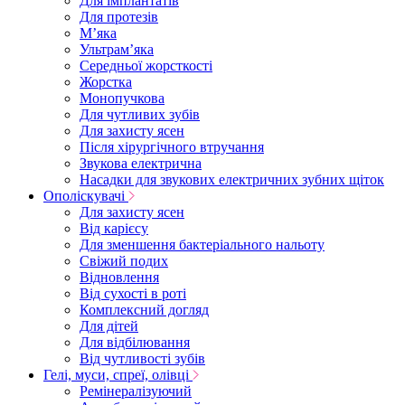
Для імплантатів
Для протезів
Мʼяка
Ультрамʼяка
Середньої жорсткості
Жорстка
Монопучкова
Для чутливих зубів
Для захисту ясен
Після хірургічного втручання
Звукова електрична
Насадки для звукових електричних зубних щіток
Ополіскувачі
Для захисту ясен
Від карієсу
Для зменшення бактеріального нальоту
Свіжий подих
Відновлення
Від сухості в роті
Комплексний догляд
Для дітей
Для відбілювання
Від чутливості зубів
Гелі, муси, спреї, олівці
Ремінералізуючий