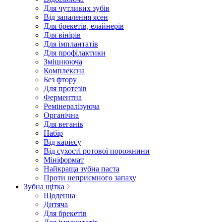
Для чутливих зубів
Від запалення ясен
Для брекетів, елайнерів
Для вінірів
Для імплантатів
Для профілактики
Зміцнююча
Комплексна
Без фтору
Для протезів
Ферментна
Ремінералізуюча
Органічна
Для веганів
Набір
Від карієсу
Від сухості ротової порожнини
Мініформат
Найкраща зубна паста
Проти неприємного запаху
Зубна щітка
Щоденна
Дитяча
Для брекетів