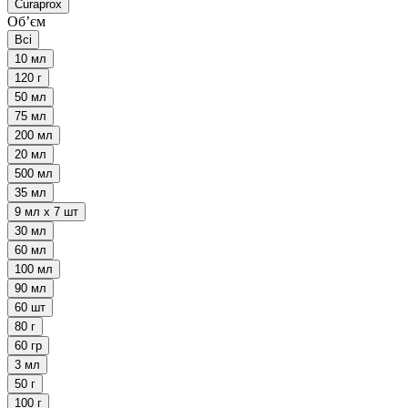
Curaprox
Обʼєм
Всі
10 мл
120 г
50 мл
75 мл
200 мл
20 мл
500 мл
35 мл
9 мл х 7 шт
30 мл
60 мл
100 мл
90 мл
60 шт
80 г
60 гр
3 мл
50 г
100 г