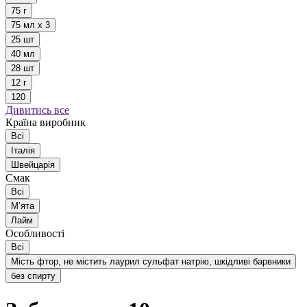
75 г
75 мл х 3
25 шт
40 мл
28 шт
12 г
120
Дивитись все
Країна виробник
Всі
Італія
Швейцарія
Смак
Всі
Мʼята
Лайм
Особливості
Всі
Мість фтор, не містить лаурил сульфат натрію, шкідливі барвники
без спирту