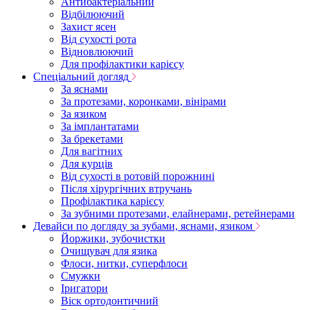
Антибактеріальний
Відбілюючий
Захист ясен
Від сухості рота
Відновлюючий
Для профілактики карієсу
Спеціальний догляд
За яснами
За протезами, коронками, вінірами
За язиком
За імплантатами
За брекетами
Для вагітних
Для курців
Від сухості в ротовій порожнині
Після хірургічних втручань
Профілактика карієсу
За зубними протезами, елайнерами, ретейнерами
Девайси по догляду за зубами, яснами, язиком
Йоржики, зубочистки
Очищувач для язика
Флоси, нитки, суперфлоси
Смужки
Іригатори
Віск ортодонтичний