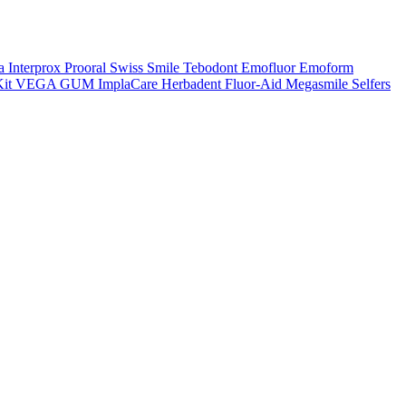
a
Interprox
Prooral
Swiss Smile
Tebodont
Emofluor
Emoform
it
VEGA
GUM
ImplaCare
Herbadent
Fluor-Aid
Megasmile
Selfers