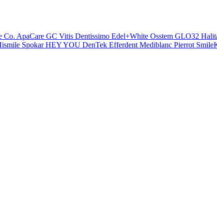
e Co.
ApaCare
GC
Vitis
Dentissimo
Edel+White
Osstem
GLO32
Halit
ismile
Spokar
HEY YOU
DenTek
Efferdent
Mediblanc
Pierrot
SmileK