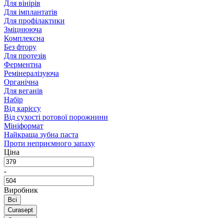
Для вінірів
Для імплантатів
Для профілактики
Зміцнююча
Комплексна
Без фтору
Для протезів
Ферментна
Ремінералізуюча
Органічна
Для веганів
Набір
Від карієсу
Від сухості ротової порожнини
Мініформат
Найкраща зубна паста
Проти неприємного запаху
Ціна
-
Виробник
Всі
Curasept