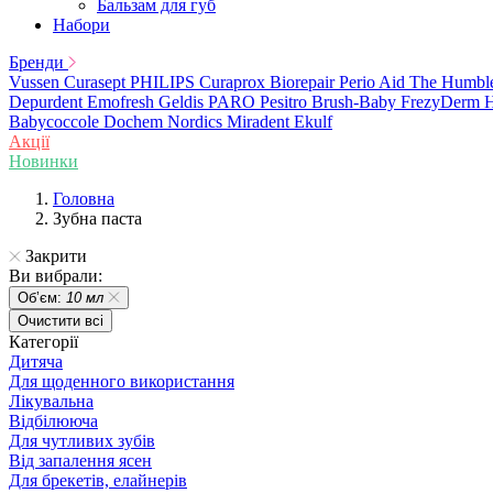
Бальзам для губ
Набори
Бренди
Vussen
Curasept
PHILIPS
Curaprox
Biorepair
Perio Aid
The Humbl
Depurdent
Emofresh
Geldis
PARO
Pesitro
Brush-Baby
FrezyDerm
H
Babycoccole
Dochem
Nordics
Miradent
Ekulf
Акції
Новинки
Головна
Зубна паста
Закрити
Ви вибрали:
Обʼєм:
10 мл
Очистити всі
Категорії
Дитяча
Для щоденного використання
Лікувальна
Відбілююча
Для чутливих зубів
Від запалення ясен
Для брекетів, елайнерів