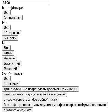
Інші фільтри
Всі
Зі знижкою
Вік
Всі
12 + років
3 + роки
Колір
Всі
Білий
Чорний
Блакитний
Рожевий
Особливості
Всі
1 режими
для людей, що потребують допомоги у чищенні
монопучкова, з додатковими насадками
використовується без зубної пасти
Мість фтор, не містить лаурил сульфат натрію, шкідливі барвники
з хлоргексидином