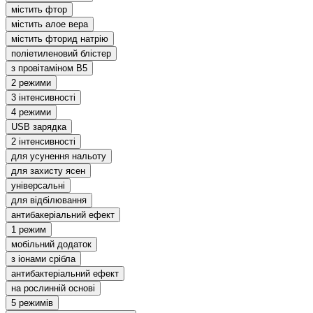
містить фтор
містить алое вера
містить фторид натрію
поліетиленовий блістер
з провітаміном В5
2 режими
3 інтенсивності
4 режими
USB зарядка
2 інтенсивності
для усунення нальоту
для захисту ясен
універсальні
для відбілювання
антибакеріальний ефект
1 режим
мобільний додаток
з іонами срібла
антибактеріальний ефект
на рослинній основі
5 режимів