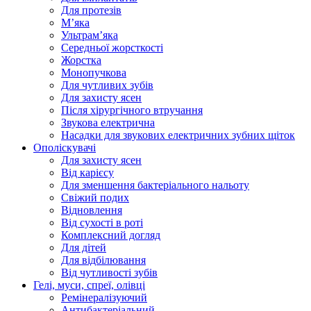
Для протезів
Мʼяка
Ультрамʼяка
Середньої жорсткості
Жорстка
Монопучкова
Для чутливих зубів
Для захисту ясен
Після хірургічного втручання
Звукова електрична
Насадки для звукових електричних зубних щіток
Ополіскувачі
Для захисту ясен
Від карієсу
Для зменшення бактеріального нальоту
Свіжий подих
Відновлення
Від сухості в роті
Комплексний догляд
Для дітей
Для відбілювання
Від чутливості зубів
Гелі, муси, спреї, олівці
Ремінералізуючий
Антибактеріальний