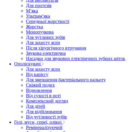
Для імплантатів
Для протезів
Мʼяка
Ультрамʼяка
Середньої жорсткості
Жорстка
Монопучкова
Для чутливих зубів
Для захисту ясен
Після хірургічного втручання
Звукова електрична
Насадки для звукових електричних зубних щіток
Ополіскувачі
Для захисту ясен
Від карієсу
Для зменшення бактеріального нальоту
Свіжий подих
Відновлення
Від сухості в роті
Комплексний догляд
Для дітей
Для відбілювання
Від чутливості зубів
Гелі, муси, спреї, олівці
Ремінералізуючий