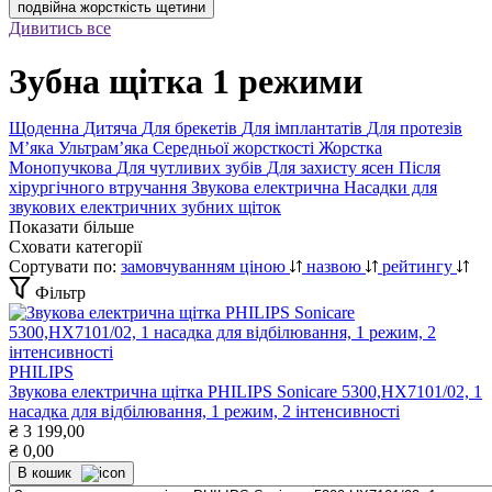
подвійна жорсткість щетини
Дивитись все
Зубна щітка 1 режими
Щоденна
Дитяча
Для брекетів
Для імплантатів
Для протезів
Мʼяка
Ультрамʼяка
Середньої жорсткості
Жорстка
Монопучкова
Для чутливих зубів
Для захисту ясен
Після
хірургічного втручання
Звукова електрична
Насадки для
звукових електричних зубних щіток
Показати більше
Сховати категорії
Сортувати по:
замовчуванням
ціною
назвою
рейтингу
Фільтр
PHILIPS
Звукова електрична щітка PHILIPS Sonicare 5300,HX7101/02, 1
насадка для відбілювання, 1 режим, 2 інтенсивності
₴
3 199,00
₴
0,00
В кошик