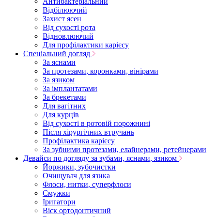
Антибактеріальний
Відбілюючий
Захист ясен
Від сухості рота
Відновлюючий
Для профілактики карієсу
Спеціальний догляд
За яснами
За протезами, коронками, вінірами
За язиком
За імплантатами
За брекетами
Для вагітних
Для курців
Від сухості в ротовій порожнині
Після хірургічних втручань
Профілактика карієсу
За зубними протезами, елайнерами, ретейнерами
Девайси по догляду за зубами, яснами, язиком
Йоржики, зубочистки
Очищувач для язика
Флоси, нитки, суперфлоси
Смужки
Іригатори
Віск ортодонтичний