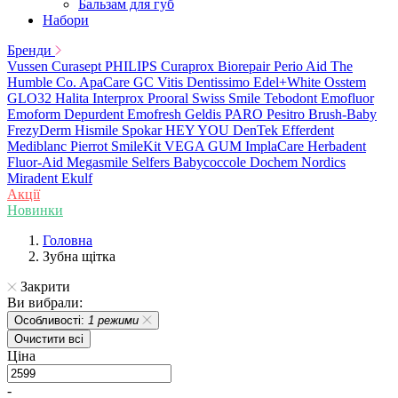
Бальзам для губ
Набори
Бренди
Vussen
Curasept
PHILIPS
Curaprox
Biorepair
Perio Aid
The
Humble Co.
ApaCare
GC
Vitis
Dentissimo
Edel+White
Osstem
GLO32
Halita
Interprox
Prooral
Swiss Smile
Tebodont
Emofluor
Emoform
Depurdent
Emofresh
Geldis
PARO
Pesitro
Brush-Baby
FrezyDerm
Hismile
Spokar
HEY YOU
DenTek
Efferdent
Mediblanc
Pierrot
SmileKit
VEGA
GUM
ImplaCare
Herbadent
Fluor-Aid
Megasmile
Selfers
Babycoccole
Dochem
Nordics
Miradent
Ekulf
Акції
Новинки
Головна
Зубна щітка
Закрити
Ви вибрали:
Особливості:
1 режими
Очистити всі
Ціна
-