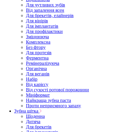
Для чутливих зубів
Від запалення ясен
Для брекетів, елайнерів
Для вінірів
Для імплантатів
Для профілактики
Зміцнююча
Комплексна
Без фтору
Для протезів
Ферментна
Ремінералізуюча
Органічна
Для веганів
Набір
Від карієсу
Від сухості ротової порожнини
Мініформат
Найкраща зубна паста
Проти неприємного запаху
Зубна щітка
Щоденна
Дитяча
Для брекетів