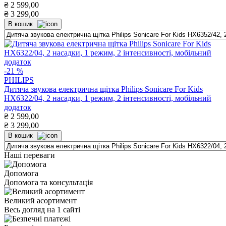
₴
2 599,00
₴
3 299,00
В кошик
-21 %
PHILIPS
Дитяча звукова електрична щітка Philips Sonicare For Kids
HX6322/04, 2 насадки, 1 режим, 2 інтенсивності, мобільний
додаток
₴
2 599,00
₴
3 299,00
В кошик
Наші переваги
Допомога
Допомога та консультація
Великий асортимент
Весь догляд на 1 сайті