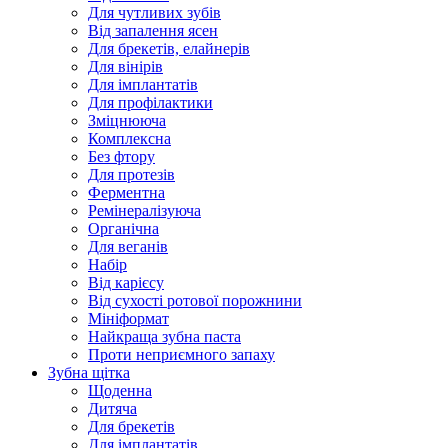
Для чутливих зубів
Від запалення ясен
Для брекетів, елайнерів
Для вінірів
Для імплантатів
Для профілактики
Зміцнююча
Комплексна
Без фтору
Для протезів
Ферментна
Ремінералізуюча
Органічна
Для веганів
Набір
Від карієсу
Від сухості ротової порожнини
Мініформат
Найкраща зубна паста
Проти неприємного запаху
Зубна щітка
Щоденна
Дитяча
Для брекетів
Для імплантатів