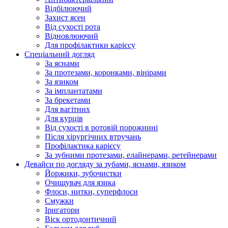
Відбілюючий
Захист ясен
Від сухості рота
Відновлюючий
Для профілактики карієсу
Спеціальний догляд
За яснами
За протезами, коронками, вінірами
За язиком
За імплантатами
За брекетами
Для вагітних
Для курців
Від сухості в ротовій порожнині
Після хірургічних втручань
Профілактика карієсу
За зубними протезами, елайнерами, ретейнерами
Девайси по догляду за зубами, яснами, язиком
Йоржики, зубочистки
Очищувач для язика
Флоси, нитки, суперфлоси
Смужки
Іригатори
Віск ортодонтичний