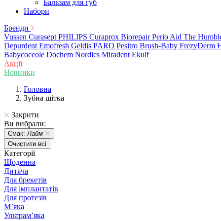
Бальзам для губ
Набори
Бренди
Vussen
Curasept
PHILIPS
Curaprox
Biorepair
Perio Aid
The Humbl
Depurdent
Emofresh
Geldis
PARO
Pesitro
Brush-Baby
FrezyDerm
H
Babycoccole
Dochem
Nordics
Miradent
Ekulf
Акції
Новинки
Головна
Зубна щітка
Закрити
Ви вибрали:
Смак:
Лайм
Очистити всі
Категорії
Щоденна
Дитяча
Для брекетів
Для імплантатів
Для протезів
Мʼяка
Ультрамʼяка