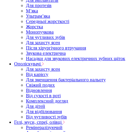
Для імплантатів
Для протезів
Мʼяка
Ультрамʼяка
Середньої жорсткості
Жорстка
Монопучкова
Для чутливих зубів
Для захисту ясен
Після хірургічного втручання
Звукова електрична
Насадки для звукових електричних зубних щіток
Ополіскувачі
Для захисту ясен
Від карієсу
Для зменшення бактеріального нальоту
Свіжий подих
Відновлення
Від сухості в роті
Комплексний догляд
Для дітей
Для відбілювання
Від чутливості зубів
Гелі, муси, спреї, олівці
Ремінералізуючий