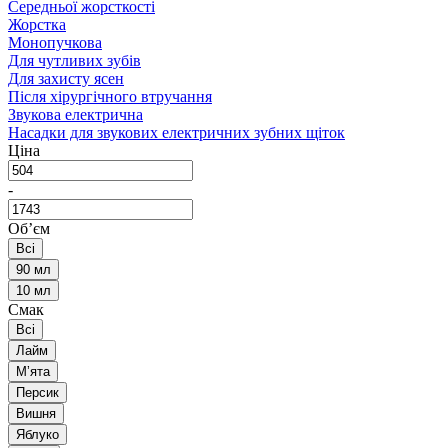
Середньої жорсткості
Жорстка
Монопучкова
Для чутливих зубів
Для захисту ясен
Після хірургічного втручання
Звукова електрична
Насадки для звукових електричних зубних щіток
Ціна
-
Обʼєм
Всі
90 мл
10 мл
Смак
Всі
Лайм
Мʼята
Персик
Вишня
Яблуко