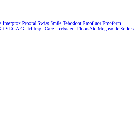
a
Interprox
Prooral
Swiss Smile
Tebodont
Emofluor
Emoform
it
VEGA
GUM
ImplaCare
Herbadent
Fluor-Aid
Megasmile
Selfers