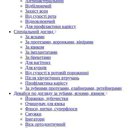
Антибактеріальний
Відбілюючий
Захист ясен
Від сухості рота
Відновлюючий
Для профілактики карієсу
Спеціальний догляд
За яснами
За протезами, коронками, вінірами
За язиком
За імплантатами
За брекетами
Для вагітних
Для курців
Від сухості в ротовій порожнині
Після хірургічних втручань
Профілактика карієсу
За зубними протезами, елайнерами, ретейнерами
Девайси по догляду за зубами, яснами, язиком
Йоржики, зубочистки
Очищувач для язика
Флоси, нитки, суперфлоси
Смужки
Іригатори
Віск ортодонтичний