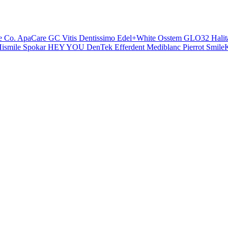
e Co.
ApaCare
GC
Vitis
Dentissimo
Edel+White
Osstem
GLO32
Halit
ismile
Spokar
HEY YOU
DenTek
Efferdent
Mediblanc
Pierrot
SmileK