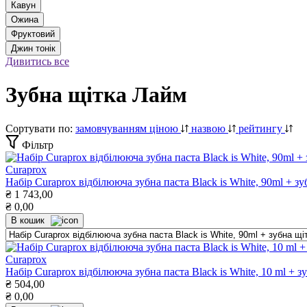
Кавун
Ожина
Фруктовий
Джин тонік
Дивитись все
Зубна щітка Лайм
Сортувати по:
замовчуванням
ціною
назвою
рейтингу
Фільтр
Curaprox
Набір Curaprox відбілююча зубна паста Black is White, 90ml + зуб
₴
1 743,00
₴
0,00
В кошик
Curaprox
Набір Curaprox відбілююча зубна паста Black is White, 10 ml + зу
₴
504,00
₴
0,00