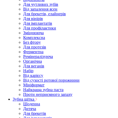
Для чутливих зубів
Від запалення ясен
Для брекетів, елайнерів
Для вінірів
Для імплантатів
Для профілактики
Зміцнююча
Комплексна
Без фтору
Для протезів
Ферментна
Ремінералізуюча
Органічна
Для веганів
Набір
Від карієсу
Від сухості ротової порожнини
Мініформат
Найкраща зубна паста
Проти неприємного запаху
Зубна щітка
Щоденна
Дитяча
Для брекетів