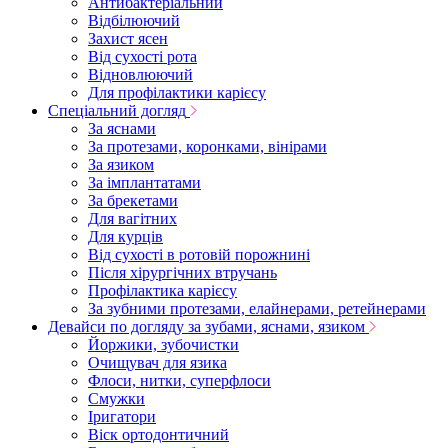
Антибактеріальний
Відбілюючий
Захист ясен
Від сухості рота
Відновлюючий
Для профілактики карієсу
Спеціальний догляд
За яснами
За протезами, коронками, вінірами
За язиком
За імплантатами
За брекетами
Для вагітних
Для курців
Від сухості в ротовій порожнині
Після хірургічних втручань
Профілактика карієсу
За зубними протезами, елайнерами, ретейнерами
Девайси по догляду за зубами, яснами, язиком
Йоржики, зубочистки
Очищувач для язика
Флоси, нитки, суперфлоси
Смужки
Іригатори
Віск ортодонтичний