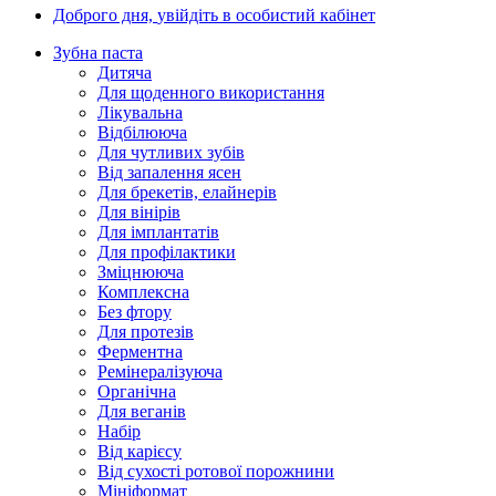
Доброго дня,
увійдіть в особистий кабінет
Зубна паста
Дитяча
Для щоденного використання
Лікувальна
Відбілююча
Для чутливих зубів
Від запалення ясен
Для брекетів, елайнерів
Для вінірів
Для імплантатів
Для профілактики
Зміцнююча
Комплексна
Без фтору
Для протезів
Ферментна
Ремінералізуюча
Органічна
Для веганів
Набір
Від карієсу
Від сухості ротової порожнини
Мініформат