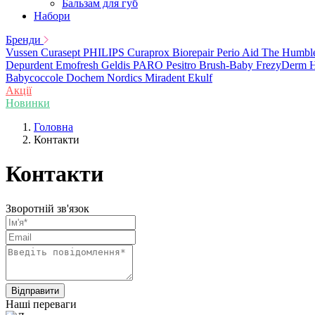
Бальзам для губ
Набори
Бренди
Vussen
Curasept
PHILIPS
Curaprox
Biorepair
Perio Aid
The Humbl
Depurdent
Emofresh
Geldis
PARO
Pesitro
Brush-Baby
FrezyDerm
H
Babycoccole
Dochem
Nordics
Miradent
Ekulf
Акції
Новинки
Головна
Контакти
Контакти
Зворотній зв'язок
Відправити
Наші переваги