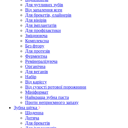
Для чутливих зубів
Від запалення ясен
Для брекетів, елайнерів
Для вінірів
Для імплантатів
Для профілактики
Зміцнююча
Комплексна
Без фтору
Для протезів
Ферментна
Ремінералізуюча
Органічна
Для веганів
Набір
Від карієсу
Від сухості ротової порожнини
Мініформат
Найкраща зубна паста
Проти неприємного запаху
Зубна щітка
Щоденна
Дитяча
Для брекетів