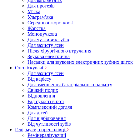
Для імплантатів
Для протезів
Мʼяка
Ультрамʼяка
Середньої жорсткості
Жорстка
Монопучкова
Для чутливих зубів
Для захисту ясен
Після хірургічного втручання
Звукова електрична
Насадки для звукових електричних зубних щіток
Ополіскувачі
Для захисту ясен
Від карієсу
Для зменшення бактеріального нальоту
Свіжий подих
Відновлення
Від сухості в роті
Комплексний догляд
Для дітей
Для відбілювання
Від чутливості зубів
Гелі, муси, спреї, олівці
Ремінералізуючий