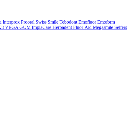
a
Interprox
Prooral
Swiss Smile
Tebodont
Emofluor
Emoform
it
VEGA
GUM
ImplaCare
Herbadent
Fluor-Aid
Megasmile
Selfers