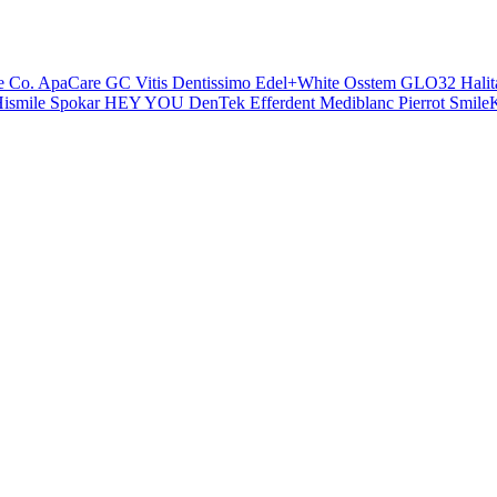
e Co.
ApaCare
GC
Vitis
Dentissimo
Edel+White
Osstem
GLO32
Halit
ismile
Spokar
HEY YOU
DenTek
Efferdent
Mediblanc
Pierrot
SmileK