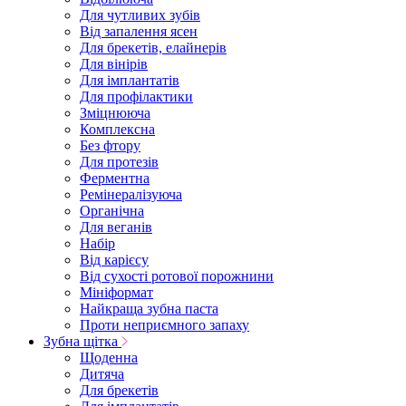
Для чутливих зубів
Від запалення ясен
Для брекетів, елайнерів
Для вінірів
Для імплантатів
Для профілактики
Зміцнююча
Комплексна
Без фтору
Для протезів
Ферментна
Ремінералізуюча
Органічна
Для веганів
Набір
Від карієсу
Від сухості ротової порожнини
Мініформат
Найкраща зубна паста
Проти неприємного запаху
Зубна щітка
Щоденна
Дитяча
Для брекетів