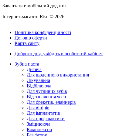
Завантажте мобільний додаток
Інтернет-магазин Risu © 2026
Політика конфіденційності
Договір оферти
Карта сайту
Доброго дня,
увійдіть в особистий кабінет
Зубна паста
Дитяча
Для щоденного використання
Лікувальна
Відбілююча
Для чутливих зубів
Від запалення ясен
Для брекетів, елайнерів
Для вінірів
Для імплантатів
Для профілактики
Зміцнююча
Комплексна
Без фтору