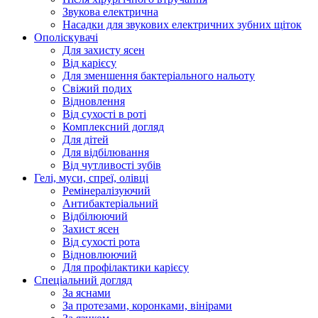
Звукова електрична
Насадки для звукових електричних зубних щіток
Ополіскувачі
Для захисту ясен
Від карієсу
Для зменшення бактеріального нальоту
Свіжий подих
Відновлення
Від сухості в роті
Комплексний догляд
Для дітей
Для відбілювання
Від чутливості зубів
Гелі, муси, спреї, олівці
Ремінералізуючий
Антибактеріальний
Відбілюючий
Захист ясен
Від сухості рота
Відновлюючий
Для профілактики карієсу
Спеціальний догляд
За яснами
За протезами, коронками, вінірами