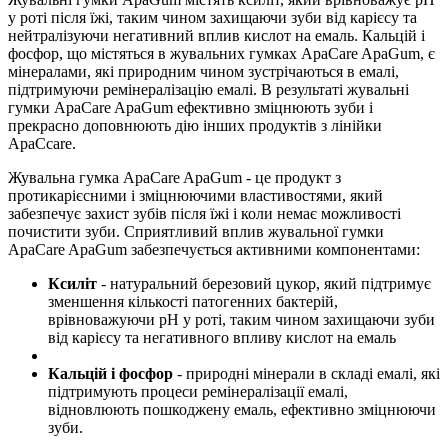
у роті після їжі, таким чином захищаючи зуби від карієсу та
нейтралізуючи негативний вплив кислот на емаль. Кальцій і
фосфор, що містяться в жувальних гумках ApaCare ApaGum, є
мінералами, які природним чином зустрічаються в емалі,
підтримуючи ремінералізацію емалі. В результаті жувальні
гумки ApaCare ApaGum ефективно зміцнюють зуби і
прекрасно доповнюють дію інших продуктів з лінійки
ApaCcare.
Жувальна гумка ApaCare ApaGum - це продукт з
протикарієсними і зміцнюючими властивостями, який
забезпечує захист зубів після їжі і коли немає можливості
почистити зуби. Сприятливий вплив жувальної гумки
ApaCare ApaGum забезпечується активними компонентами:
Ксиліт
- натуральний березовий цукор, який підтримує
зменшення кількості патогенних бактерій,
врівноважуючи рН у роті, таким чином захищаючи зуби
від карієсу та негативного впливу кислот на емаль
Кальцій і фосфор
- природні мінерали в складі емалі, які
підтримують процеси ремінералізації емалі,
відновлюють пошкоджену емаль, ефективно зміцнюючи
зуби.