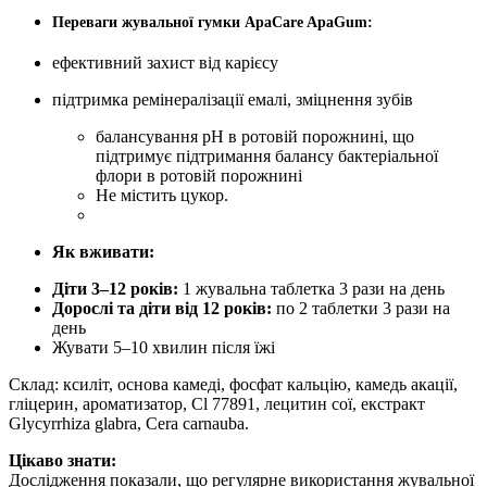
Переваги жувальної гумки ApaCare ApaGum:
ефективний захист від карієсу
підтримка ремінералізації емалі, зміцнення зубів
балансування рН в ротовій порожнині, що
підтримує підтримання балансу бактеріальної
флори в ротовій порожнині
Не містить цукор.
Як вживати:
Діти 3–12 років:
1 жувальна таблетка 3 рази на день
Дорослі та діти від 12 років:
по 2 таблетки 3 рази на
день
Жувати 5–10 хвилин після їжі
Склад: ксиліт, основа камеді, фосфат кальцію, камедь акації,
гліцерин, ароматизатор, Cl 77891, лецитин сої, екстракт
Glycyrrhiza glabra, Cera carnauba.
Цікаво знати:
Дослідження показали, що регулярне використання жувальної