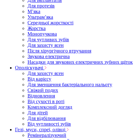
Для імплантатів
Для протезів
Мʼяка
Ультрамʼяка
Середньої жорсткості
Жорстка
Монопучкова
Для чутливих зубів
Для захисту ясен
Після хірургічного втручання
Звукова електрична
Насадки для звукових електричних зубних щіток
Ополіскувачі
Для захисту ясен
Від карієсу
Для зменшення бактеріального нальоту
Свіжий подих
Відновлення
Від сухості в роті
Комплексний догляд
Для дітей
Для відбілювання
Від чутливості зубів
Гелі, муси, спреї, олівці
Ремінералізуючий