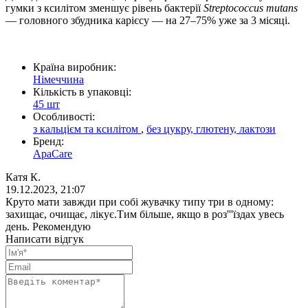
гумки з ксилітом зменшує рівень бактерії
Streptococcus mutans
— головного збудника карієсу — на 27–75% уже за 3 місяці.
Країна виробник:
Німеччина
Кількість в упаковці:
45 шт
Особливості:
з кальцієм та ксилітом
,
без цукру, глютену, лактози
Бренд:
ApaCare
Катя К.
19.12.2023, 21:07
Круто мати завжди при собі жувачку типу три в одному:
захищає, очищає, лікує.Тим більше, якщо в роз'''їздах увесь
день. Рекомендую
Написати відгук