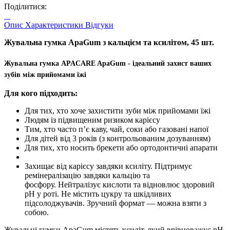
Поділитися:
Опис
Характеристики
Відгуки
Жувальна гумка ApaGum з кальцієм та ксилітом, 45 шт.
Жувальна гумка APACARE ApaGum - ідеальний захист ваших
зубів між прийомами їжі
Для кого підходить:
Для тих, хто хоче захистити зуби між прийомами їжі
Людям із підвищеним ризиком карієсу
Тим, хто часто п’є каву, чай, соки або газовані напої
Для дітей від 3 років (з контрольованим дозуванням)
Для тих, хто носить брекети або ортодонтичні апарати
Захищає від карієсу завдяки ксиліту. Підтримує
ремінералізацію завдяки кальцію та
фосфору. Нейтралізує кислоти та відновлює здоровий
pH у роті. Не містить цукру та шкідливих
підсолоджувачів. Зручний формат — можна взяти з
собою.
Жувальні гумки ApaGum містять ксиліт, який врівноважує рН