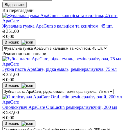
Ви переглядали
ApaCare
Жувальна гумка ApaGum з кальцієм та ксилітом, 45 шт.
₴
351,00
₴
0,00
В кошик
Рекомендовані товари
ApaCare
Зубна паста ApaCare, рідка емаль, ремінералізуюча, 75 мл
₴
351,00
₴
0,00
В кошик
ApaCare
Ополіскувач ApaCare OraLactin ремінералізуючий, 200 мл
₴
537,00
₴
0,00
В кошик