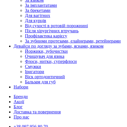
За язиком
За імплантатами
За брекетами
Для вагітних
Для курців
Від сухості в ротовій порожнині
Після хірургічних втручань
Профілактика карієсу
За зубними протезами, елайнерами, ретейнерами
Девайси по догляду за зубами, яснами, язиком
Йоржики, зубочистки
Очищувач для язика
Флоси, нитки, суперфлоси
Смужки
Іригатори
Віск ортодонтичний
Бальзам для губ
Набори
Бренди
Акції
Блог
Доставка та повернення
Про нас
+38 097 956 80 70