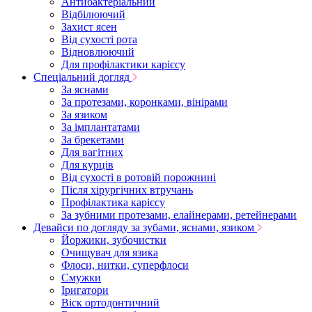
Антибактеріальний
Відбілюючий
Захист ясен
Від сухості рота
Відновлюючий
Для профілактики карієсу
Спеціальний догляд
За яснами
За протезами, коронками, вінірами
За язиком
За імплантатами
За брекетами
Для вагітних
Для курців
Від сухості в ротовій порожнині
Після хірургічних втручань
Профілактика карієсу
За зубними протезами, елайнерами, ретейнерами
Девайси по догляду за зубами, яснами, язиком
Йоржики, зубочистки
Очищувач для язика
Флоси, нитки, суперфлоси
Смужки
Іригатори
Віск ортодонтичний