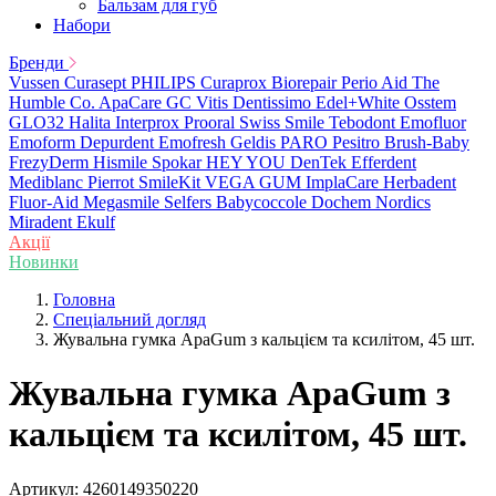
Бальзам для губ
Набори
Бренди
Vussen
Curasept
PHILIPS
Curaprox
Biorepair
Perio Aid
The
Humble Co.
ApaCare
GC
Vitis
Dentissimo
Edel+White
Osstem
GLO32
Halita
Interprox
Prooral
Swiss Smile
Tebodont
Emofluor
Emoform
Depurdent
Emofresh
Geldis
PARO
Pesitro
Brush-Baby
FrezyDerm
Hismile
Spokar
HEY YOU
DenTek
Efferdent
Mediblanc
Pierrot
SmileKit
VEGA
GUM
ImplaCare
Herbadent
Fluor-Aid
Megasmile
Selfers
Babycoccole
Dochem
Nordics
Miradent
Ekulf
Акції
Новинки
Головна
Спеціальний догляд
Жувальна гумка ApaGum з кальцієм та ксилітом, 45 шт.
Жувальна гумка ApaGum з
кальцієм та ксилітом, 45 шт.
Артикул:
4260149350220