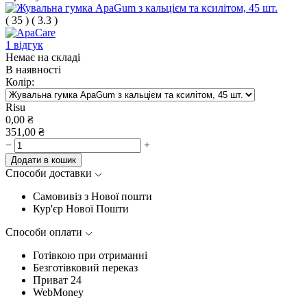
(
35
)
(
3.3
)
1 відгук
Немає на складі
В наявності
Колір:
Risu
0,00
₴
351,00
₴
−
+
Додати в кошик
Способи доставки
Самовивіз з Нової пошти
Кур'єр Нової Пошти
Способи оплати
Готівкою при отриманні
Безготівковий переказ
Приват 24
WebMoney