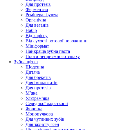
Для протезів
Ферментна
Ремінералізуюча
Органічна
Для веганів
Набір
Від карієсу
Від сухості ротової порожнини
Мініформат
Найкраща зубна паста
Проти неприємного запаху
Зубна щітка
Щоденна
Дитяча
Для брекетів
Для імплантатів
Для протезів
Мʼяка
Ультрамʼяка
Середньої жорсткості
Жорстка
Монопучкова
Для чутливих зубів
Для захисту ясен
Після хірургічного втручання