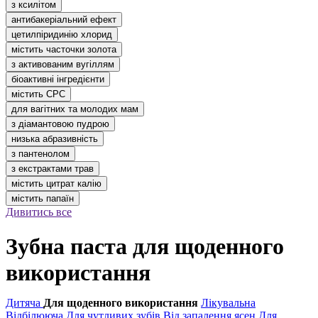
з ксилітом
антибакеріальний ефект
цетилпіридинію хлорид
містить часточки золота
з активованим вугіллям
біоактивні інгредієнти
містить CPC
для вагітних та молодих мам
з діамантовою пудрою
низька абразивність
з пантенолом
з екстрактами трав
містить цитрат калію
містить папаїн
Дивитись все
Зубна паста для щоденного
використання
Дитяча
Для щоденного використання
Лікувальна
Відбілююча
Для чутливих зубів
Від запалення ясен
Для