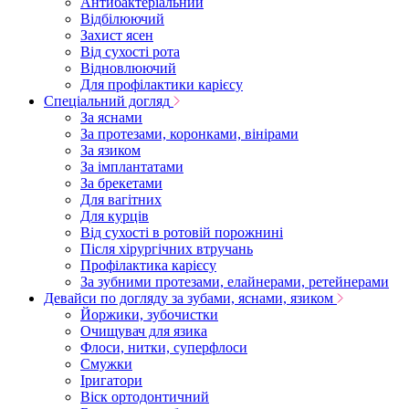
Антибактеріальний
Відбілюючий
Захист ясен
Від сухості рота
Відновлюючий
Для профілактики карієсу
Спеціальний догляд
За яснами
За протезами, коронками, вінірами
За язиком
За імплантатами
За брекетами
Для вагітних
Для курців
Від сухості в ротовій порожнині
Після хірургічних втручань
Профілактика карієсу
За зубними протезами, елайнерами, ретейнерами
Девайси по догляду за зубами, яснами, язиком
Йоржики, зубочистки
Очищувач для язика
Флоси, нитки, суперфлоси
Смужки
Іригатори
Віск ортодонтичний