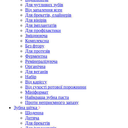
Для чутливих зубів
Від запалення ясен
Для брекетів, елайнерів
Для вінірів
Для імплантатів
Для профілактики
Зміцнююча
Комплексна
Без фтору
Для протезів
Ферментна
Ремінералізуюча
Органічна
Для веганів
Набір
Від карієсу
Від сухості ротової порожнини
Мініформат
Найкраща зубна паста
Проти неприємного запаху
Зубна щітка
Щоденна
Дитяча
Для брекетів