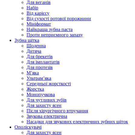
Для веганів
Набір
Від карієсу
Від сухості ротової порожнини
Мініформат
Найкраща зубна паста
Проти неприємного запаху
Зубна щітка
Щоденна
Дитяча
Для брекетів
Для імплантатів
Для протезів
Мʼяка
Ультрамʼяка
Середньої жорсткості
Жорстка
Монопучкова
Для чутливих зубів
Для захисту ясен
Після хірургічного втручання
Звукова електрична
Насадки для звукових електричних зубних щіток
Ополіскувачі
Для захисту ясен