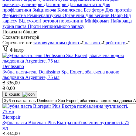
брекетів, елайнерів
Для вінірів
Для імплантатів
Для
профілактики
Зміцнююча
Комплексна
Без фтору
Для протезів
Ферментна
Ремінералізуюча
Органічна
Для веганів
Набір
Від
карієсу
Від сухості ротової порожнини
Мініформат
Найкраща
зубна паста
Проти неприємного запаху
Показати більше
Сховати категорії
Сортувати по:
замовчуванням
ціною
назвою
рейтингу
Фільтр
Dentissimo
Зубна паста-гель Dentissimo Spa Expert, збагачена водою
льодовика Argentiere, 75 мл
₴
336,00
₴
0,00
В кошик
Biorepair
Зубна паста Biorepair Plus Екстра позбавлення чутливості, 75
мл
₴
334,00