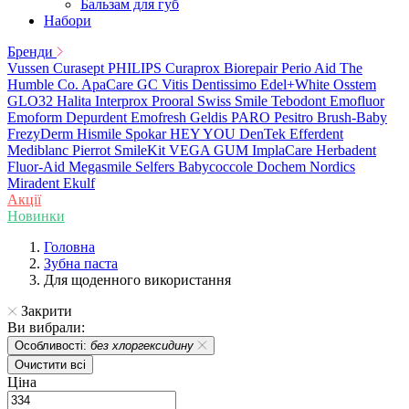
Бальзам для губ
Набори
Бренди
Vussen
Curasept
PHILIPS
Curaprox
Biorepair
Perio Aid
The
Humble Co.
ApaCare
GC
Vitis
Dentissimo
Edel+White
Osstem
GLO32
Halita
Interprox
Prooral
Swiss Smile
Tebodont
Emofluor
Emoform
Depurdent
Emofresh
Geldis
PARO
Pesitro
Brush-Baby
FrezyDerm
Hismile
Spokar
HEY YOU
DenTek
Efferdent
Mediblanc
Pierrot
SmileKit
VEGA
GUM
ImplaCare
Herbadent
Fluor-Aid
Megasmile
Selfers
Babycoccole
Dochem
Nordics
Miradent
Ekulf
Акції
Новинки
Головна
Зубна паста
Для щоденного використання
Закрити
Ви вибрали:
Особливості:
без хлоргексидину
Очистити всі
Ціна