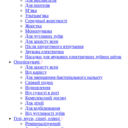
Для імплантатів
Для протезів
Мʼяка
Ультрамʼяка
Середньої жорсткості
Жорстка
Монопучкова
Для чутливих зубів
Для захисту ясен
Після хірургічного втручання
Звукова електрична
Насадки для звукових електричних зубних щіток
Ополіскувачі
Для захисту ясен
Від карієсу
Для зменшення бактеріального нальоту
Свіжий подих
Відновлення
Від сухості в роті
Комплексний догляд
Для дітей
Для відбілювання
Від чутливості зубів
Гелі, муси, спреї, олівці
Ремінералізуючий