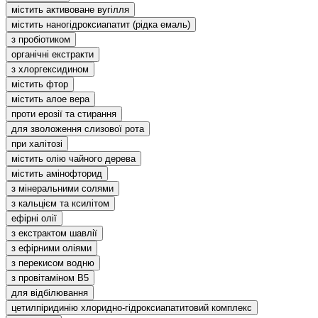
містить активоване вугілля
містить наногідроксиапатит (рідка емаль)
з пробіотиком
органічні екстракти
з хлоргексидином
містить фтор
містить алое вера
проти ерозії та стирання
для зволоження слизової рота
при халітозі
містить олію чайного дерева
містить амінофторид
з мінеральними солями
з кальцієм та ксилітом
ефірні олії
з екстрактом шавлії
з ефірними оліями
з перекисом водню
з провітаміном В5
для відбілювання
цетилпіридинію хлоридно-гідроксиапатитовий комплекс