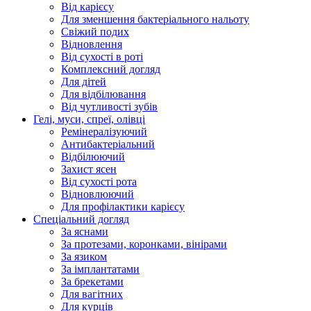
Від карієсу
Для зменшення бактеріального нальоту
Свіжий подих
Відновлення
Від сухості в роті
Комплексний догляд
Для дітей
Для відбілювання
Від чутливості зубів
Гелі, муси, спреї, олівці
Ремінералізуючий
Антибактеріальний
Відбілюючий
Захист ясен
Від сухості рота
Відновлюючий
Для профілактики карієсу
Спеціальний догляд
За яснами
За протезами, коронками, вінірами
За язиком
За імплантатами
За брекетами
Для вагітних
Для курців