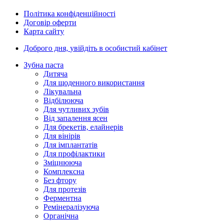
Політика конфіденційності
Договір оферти
Карта сайту
Доброго дня,
увійдіть в особистий кабінет
Зубна паста
Дитяча
Для щоденного використання
Лікувальна
Відбілююча
Для чутливих зубів
Від запалення ясен
Для брекетів, елайнерів
Для вінірів
Для імплантатів
Для профілактики
Зміцнююча
Комплексна
Без фтору
Для протезів
Ферментна
Ремінералізуюча
Органічна