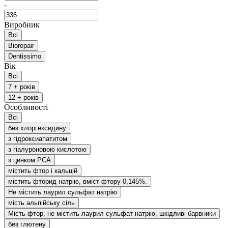
-
Виробник
Всі
Biorepair
Dentissimo
Вік
Всі
7 + років
12 + років
Особливості
Всі
без хлоргексидину
з гідроксиапатитом
з гіалуроновою кислотою
з цинком РСА
містить фтор і кальцій
містить фторид натрію, вміст фтору 0,145%.
Не містить лаурил сульфат натрію
мість альпійську сіль
Мість фтор, не містить лаурил сульфат натрію, шкідливі барвники
без глютену