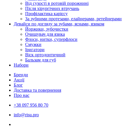
Від сухості в ротовій порожнині
Після хірургічних втручань
Профілактика карієсу
За зубними протезами, елайнерами, ретейнерами
Девайси по догляду за зубами, яснами, язиком
Йоржики, зубочистки
Очищувач для язика
Флоси, нитки, суперфлоси
Смужки
Іригатори
Віск ортодонтичний
Бальзам для губ
Набори
Бренди
Акції
Блог
Доставка та повернення
Про нас
+38 097 956 80 70
info@risu.pro