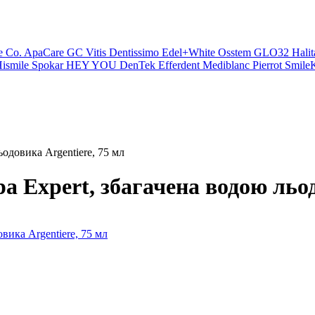
e Co.
ApaCare
GC
Vitis
Dentissimo
Edel+White
Osstem
GLO32
Halit
ismile
Spokar
HEY YOU
DenTek
Efferdent
Mediblanc
Pierrot
SmileK
ьодовика Argentiere, 75 мл
pa Expert, збагачена водою льод