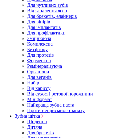
Для чутливих зубів
Від запалення ясен
Для брекетів, елайнерів
Для вінірів
Для імплантатів
Для профілактики
Зміцнююча
Комплексна
Без фтору
Для протезів
Ферментна
Ремінералізуюча
Органічна
Для веганів
Набір
Від карієсу
Від сухості ротової порожнини
Мініформат
Найкраща зубна паста
Проти неприємного запаху
Зубна щітка
Щоденна
Дитяча
Для брекетів