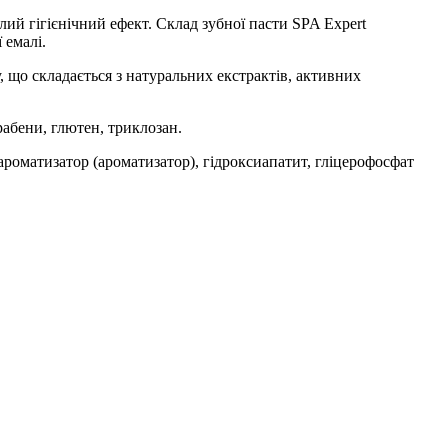
алий гігієнічний ефект. Склад зубної пасти SPA Expert
 емалі.
 що складається з натуральних екстрактів, активних
рабени, глютен, триклозан.
 ароматизатор (ароматизатор), гідроксиапатит, гліцерофосфат