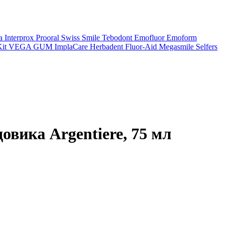
a
Interprox
Prooral
Swiss Smile
Tebodont
Emofluor
Emoform
it
VEGA
GUM
ImplaCare
Herbadent
Fluor-Aid
Megasmile
Selfers
овика Argentiere, 75 мл