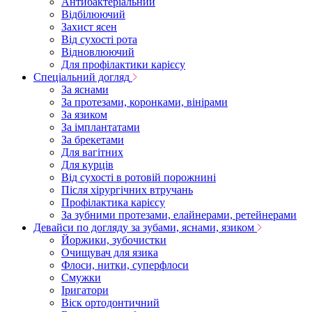
Антибактеріальний
Відбілюючий
Захист ясен
Від сухості рота
Відновлюючий
Для профілактики карієсу
Спеціальний догляд
За яснами
За протезами, коронками, вінірами
За язиком
За імплантатами
За брекетами
Для вагітних
Для курців
Від сухості в ротовій порожнині
Після хірургічних втручань
Профілактика карієсу
За зубними протезами, елайнерами, ретейнерами
Девайси по догляду за зубами, яснами, язиком
Йоржики, зубочистки
Очищувач для язика
Флоси, нитки, суперфлоси
Смужки
Іригатори
Віск ортодонтичний