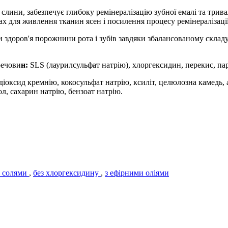
Н слини, забезпечує глибоку ремінералізацію зубної емалі та трив
 для живлення тканин ясен і посилення процесу ремінералізації
доров'я порожнини рота і зубів завдяки збалансованому складу,
речови
н:
SLS (лаурилсульфат натрію), хлоргексидин, перекис, па
 діоксид кремнію, кокосульфат натрію, ксиліт, целюлозна камедь,
л, сахарин натрію, бензоат натрію.
и солями
,
без хлоргексидину
,
з ефірними оліями