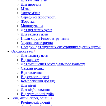
Для імплантатів
Для протезів
Мʼяка
Ультрамʼяка
Середньої жорсткості
Жорстка
Монопучкова
Для чутливих зубів
Для захисту ясен
Після хірургічного втручання
Звукова електрична
Насадки для звукових електричних зубних щіток
Ополіскувачі
Для захисту ясен
Від карієсу
Для зменшення бактеріального нальоту
Свіжий подих
Відновлення
Від сухості в роті
Комплексний догляд
Для дітей
Для відбілювання
Від чутливості зубів
Гелі, муси, спреї, олівці
Ремінералізуючий