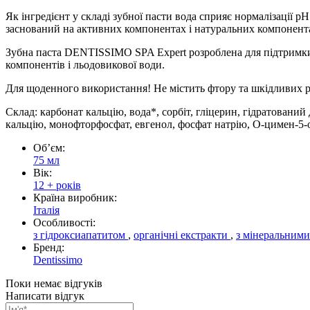
Як інгредієнт у складі зубної пасти вода сприяє нормалізації р
заснований на активних компонентах і натуральних компонентах
Зубна паста DENTISSIMO SPA Expert розроблена для підтримки з
компонентів і льодовикової води.
Для щоденного використання! Не містить фтору та шкідливих 
Склад: карбонат кальцію, вода*, сорбіт, гліцерин, гідратований
кальцію, монофторфосфат, евгенол, фосфат натрію, O-цимен-5-о
Обʼєм:
75 мл
Вік:
12 + років
Країна виробник:
Італія
Особливості:
з гідроксиапатитом
,
органічні екстракти
,
з мінеральним
Бренд:
Dentissimo
Поки немає відгуків
Написати відгук