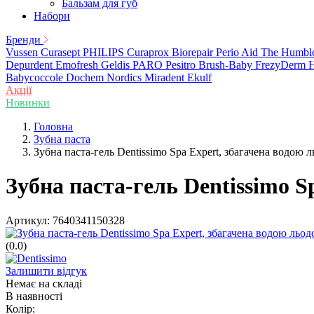
Бальзам для губ
Набори
Бренди
Vussen
Curasept
PHILIPS
Curaprox
Biorepair
Perio Aid
The Humbl
Depurdent
Emofresh
Geldis
PARO
Pesitro
Brush-Baby
FrezyDerm
H
Babycoccole
Dochem
Nordics
Miradent
Ekulf
Акції
Новинки
Головна
Зубна паста
Зубна паста-гель Dentissimo Spa Expert, збагачена водою л
Зубна паста-гель Dentissimo S
Артикул:
7640341150328
(0.0)
Залишити відгук
Немає на складі
В наявності
Колір: