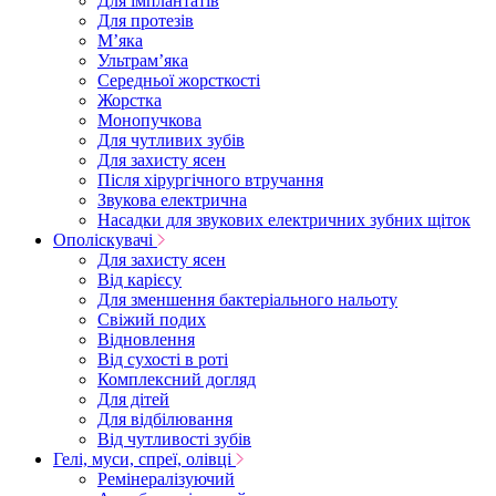
Для імплантатів
Для протезів
Мʼяка
Ультрамʼяка
Середньої жорсткості
Жорстка
Монопучкова
Для чутливих зубів
Для захисту ясен
Після хірургічного втручання
Звукова електрична
Насадки для звукових електричних зубних щіток
Ополіскувачі
Для захисту ясен
Від карієсу
Для зменшення бактеріального нальоту
Свіжий подих
Відновлення
Від сухості в роті
Комплексний догляд
Для дітей
Для відбілювання
Від чутливості зубів
Гелі, муси, спреї, олівці
Ремінералізуючий