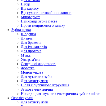
Набір
Від карієсу
Від сухості ротової порожнини
Мініформат
Найкраща зубна паста
Проти неприємного запаху
Зубна щітка
Щоденна
Дитяча
Для брекетів
Для імплантатів
Для протезів
Мʼяка
Ультрамʼяка
Середньої жорсткості
Жорстка
Монопучкова
Для чутливих зубів
Для захисту ясен
Після хірургічного втручання
Звукова електрична
Насадки для звукових електричних зубних щіток
Ополіскувачі
Для захисту ясен