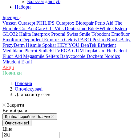
Бальзам для губ
Набори
Бренди
Vussen
Curasept
PHILIPS
Curaprox
Biorepair
Perio Aid
The
Humble Co.
ApaCare
GC
Vitis
Dentissimo
Edel+White
Osstem
GLO32
Halita
Interprox
Prooral
Swiss Smile
Tebodont
Emofluor
Emoform
Depurdent
Emofresh
Geldis
PARO
Pesitro
Brush-Baby
FrezyDerm
Hismile
Spokar
HEY YOU
DenTek
Efferdent
Mediblanc
Pierrot
SmileKit
VEGA
GUM
ImplaCare
Herbadent
Fluor-Aid
Megasmile
Selfers
Babycoccole
Dochem
Nordics
Miradent
Ekulf
Акції
Новинки
Головна
Ополіскувачі
Для захисту ясен
Закрити
Ви вибрали:
Країна виробник:
Італія
Очистити всі
Ціна