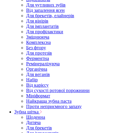
Для чутливих зубів
Від запалення ясен
Для брекетів, елайнерів
Для вінірів
Для імплантатів
Для профілактики
Зміцнююча
Комплексна
Без фтору
Для протезів
Ферментна
Ремінералізуюча
Органічна
Для веганів
Набір
Від карієсу
Від сухості ротової порожнини
Мініформат
Найкраща зубна паста
Проти неприємного запаху
Зубна щітка
Щоденна
Дитяча
Для брекетів