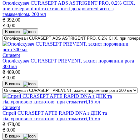
Ополіскувач CURASEPT ADS ASTRIGENT PRO, 0,2% СНХ,
при почервонінні та схильності до кровотечі ясен, з
гамамелісом, 200 мл
₴
392,00
₴
0,00
В кошик
Curasept
Ополіскувач CURASEPT PREVENT, захист порожнини рота
300 мл
₴
489,00
₴
0,00
В кошик
Curasept
Спрей CURASEPT AFTE RAPID DNA з ДНК та
гіалуроновою кислотою, при стоматиті,15 мл
₴
478,00
₴
0,00
В кошик