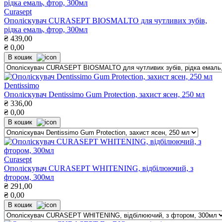
Curasept
Ополіскувач CURASEPТ BIOSMALTO для чутливих зубів,
рідка емаль, фтор, 300мл
₴
439,00
₴
0,00
В кошик
Dentissimo
Ополіскувач Dentissimo Gum Proteсtion, захист ясен, 250 мл
₴
336,00
₴
0,00
В кошик
Curasept
Ополіскувач CURASEPT WHITENING, відбілюючий, з
фтором, 300мл
₴
291,00
₴
0,00
В кошик