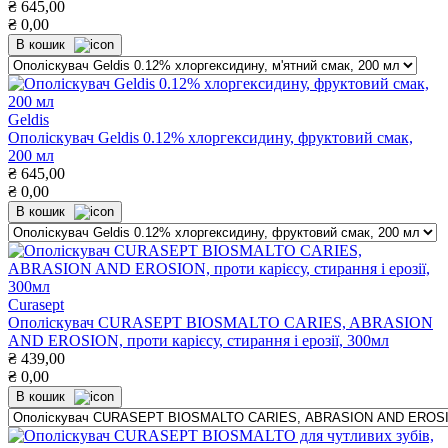
₴
645,00
₴
0,00
В кошик
Geldis
Ополіскувач Geldis 0.12% хлоргексидину, фруктовий смак,
200 мл
₴
645,00
₴
0,00
В кошик
Curasept
Ополіскувач CURASEPТ BIOSMALTO CARIES, ABRASION
AND EROSION, проти карієсу, стирання і ерозії, 300мл
₴
439,00
₴
0,00
В кошик