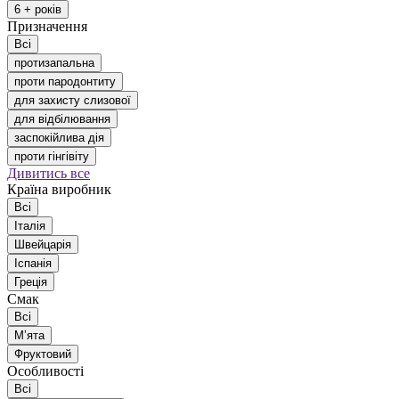
6 + років
Призначення
Всі
протизапальна
проти пародонтиту
для захисту слизової
для відбілювання
заспокійлива дія
проти гінгівіту
Дивитись все
Країна виробник
Всі
Італія
Швейцарія
Іспанія
Греція
Смак
Всі
Мʼята
Фруктовий
Особливості
Всі