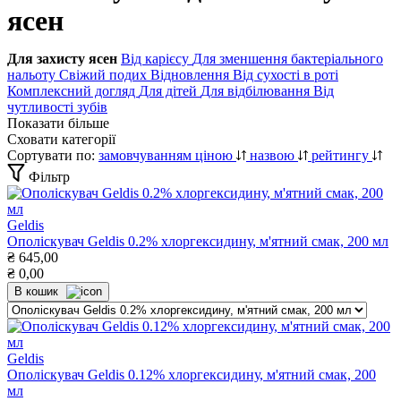
ясен
Для захисту ясен
Від карієсу
Для зменшення бактеріального
нальоту
Свіжий подих
Відновлення
Від сухості в роті
Комплексний догляд
Для дітей
Для відбілювання
Від
чутливості зубів
Показати більше
Сховати категорії
Сортувати по:
замовчуванням
ціною
назвою
рейтингу
Фільтр
Geldis
Ополіскувач Geldis 0.2% хлоргексидину, м'ятний смак, 200 мл
₴
645,00
₴
0,00
В кошик
Geldis
Ополіскувач Geldis 0.12% хлоргексидину, м'ятний смак, 200
мл