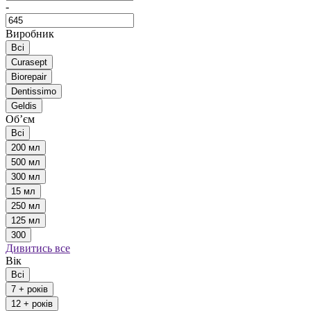
-
Виробник
Всі
Curasept
Biorepair
Dentissimo
Geldis
Обʼєм
Всі
200 мл
500 мл
300 мл
15 мл
250 мл
125 мл
300
Дивитись все
Вік
Всі
7 + років
12 + років