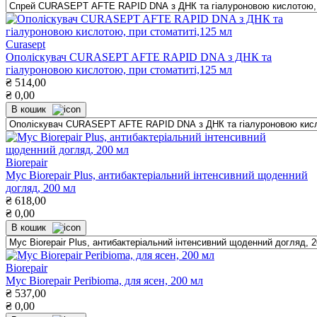
Curasept
Ополіскувач CURASEPT AFTE RAPID DNA з ДНК та
гіалуроновою кислотою, при стоматиті,125 мл
₴
514,00
₴
0,00
В кошик
Biorepair
Мус Biorepair Plus, антибактеріальний інтенсивний щоденний
догляд, 200 мл
₴
618,00
₴
0,00
В кошик
Biorepair
Мус Biorepair Peribioma, для ясен, 200 мл
₴
537,00
₴
0,00