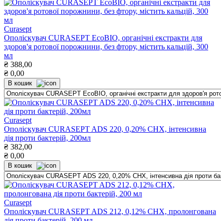
Curasept
Ополіскувач CURASEPT EcoBIO, органічні екстракти для
здоров'я ротової порожнини, без фтору, містить кальцій, 300
мл
₴
388,00
₴
0,00
В кошик
Curasept
Ополіскувач CURASEPT ADS 220, 0,20% СНХ, інтенсивна
дія проти бактерій, 200мл
₴
382,00
₴
0,00
В кошик
Curasept
Ополіскувач CURASEPT ADS 212, 0,12% CHX, пролонгована
дія проти бактерій, 200 мл