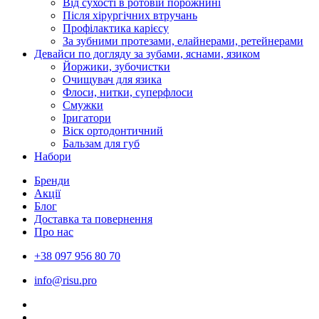
Від сухості в ротовій порожнині
Після хірургічних втручань
Профілактика карієсу
За зубними протезами, елайнерами, ретейнерами
Девайси по догляду за зубами, яснами, язиком
Йоржики, зубочистки
Очищувач для язика
Флоси, нитки, суперфлоси
Смужки
Іригатори
Віск ортодонтичний
Бальзам для губ
Набори
Бренди
Акції
Блог
Доставка та повернення
Про нас
+38 097 956 80 70
info@risu.pro