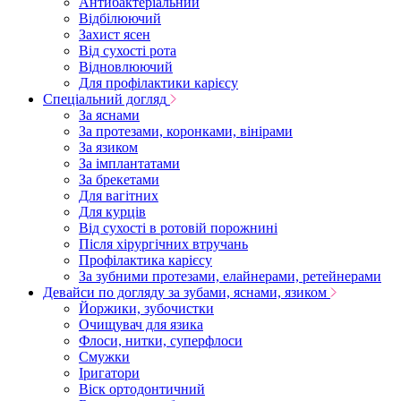
Антибактеріальний
Відбілюючий
Захист ясен
Від сухості рота
Відновлюючий
Для профілактики карієсу
Спеціальний догляд
За яснами
За протезами, коронками, вінірами
За язиком
За імплантатами
За брекетами
Для вагітних
Для курців
Від сухості в ротовій порожнині
Після хірургічних втручань
Профілактика карієсу
За зубними протезами, елайнерами, ретейнерами
Девайси по догляду за зубами, яснами, язиком
Йоржики, зубочистки
Очищувач для язика
Флоси, нитки, суперфлоси
Смужки
Іригатори
Віск ортодонтичний