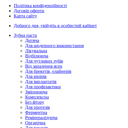
Політика конфіденційності
Договір оферти
Карта сайту
Доброго дня,
увійдіть в особистий кабінет
Зубна паста
Дитяча
Для щоденного використання
Лікувальна
Відбілююча
Для чутливих зубів
Від запалення ясен
Для брекетів, елайнерів
Для вінірів
Для імплантатів
Для профілактики
Зміцнююча
Комплексна
Без фтору
Для протезів
Ферментна
Ремінералізуюча
Органічна
Для веганів