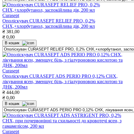
Curasept
Ополіскувач CURASEPT RELIEF PRO, 0,2%
СНХ,+хлорбутанол, заспокійлива дія, 200 мл
₴
381,00
₴
0,00
В кошик
Curasept
Ополіскувач CURASEPT ADS PERIO PRO 0,12% СНХ,
лікування ясен, зменшує біль, з гіалуроновою кислотою та
ДНК, 200мл
₴
444,00
₴
0,00
В кошик
Curasept