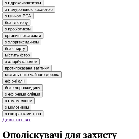
з гідроксиапатитом
з гіалуроновою кислотою
з цинком РСА
без глютену
з пробіотиком
органічні екстракти
з хлоргексидином
без спирту
містить фтор
з хлорбутанолом
протипоказана вагітним
містить олію чайного дерева
ефірні олії
без хлоргексидину
з ефірними оліями
з гамамелісом
з молозивом
з екстрактами трав
Дивитись все
Ополіскувачі для захисту