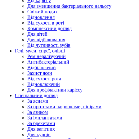
Від карієсу
Для зменшення бактеріального нальоту
Свіжий подих
Відновлення
Від сухості в роті
Комплексний догляд
Для дітей
Для відбілювання
Від чутливості зубів
Гелі, муси, спреї, олівці
Ремінералізуючий
Антибактеріальний
Відбілюючий
Захист ясен
Від сухості рота
Відновлюючий
Для профілактики карієсу
Спеціальний догляд
За яснами
За протезами, коронками, вінірами
За язиком
За імплантатами
За брекетами
Для вагітних
Для курців