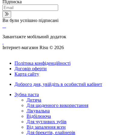
Підписка
Ви були успішно підписані
Завантажте мобільний додаток
Інтернет-магазин Risu © 2026
Політика конфіденційності
Договір оферти
Карта сайту
Доброго дня,
увійдіть в особистий кабінет
Зубна паста
Дитяча
Для щоденного використання
Лікувальна
Відбілююча
Для чутливих зубів
Від запалення ясен
Для брекетів, елайнерів