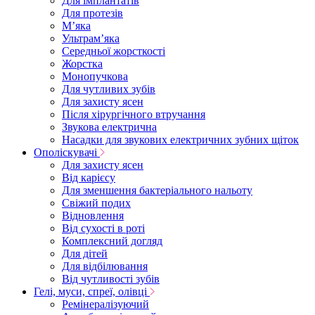
Для імплантатів
Для протезів
Мʼяка
Ультрамʼяка
Середньої жорсткості
Жорстка
Монопучкова
Для чутливих зубів
Для захисту ясен
Після хірургічного втручання
Звукова електрична
Насадки для звукових електричних зубних щіток
Ополіскувачі
Для захисту ясен
Від карієсу
Для зменшення бактеріального нальоту
Свіжий подих
Відновлення
Від сухості в роті
Комплексний догляд
Для дітей
Для відбілювання
Від чутливості зубів
Гелі, муси, спреї, олівці
Ремінералізуючий