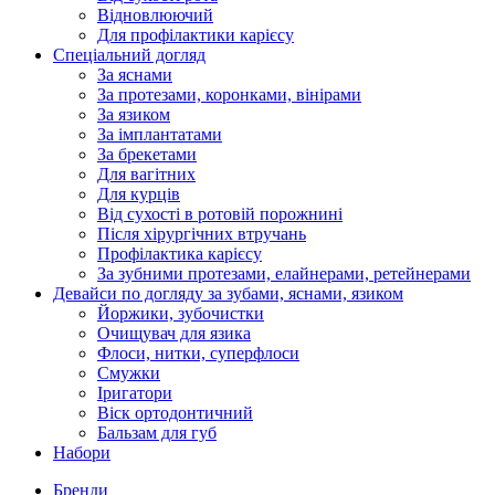
Відновлюючий
Для профілактики карієсу
Спеціальний догляд
За яснами
За протезами, коронками, вінірами
За язиком
За імплантатами
За брекетами
Для вагітних
Для курців
Від сухості в ротовій порожнині
Після хірургічних втручань
Профілактика карієсу
За зубними протезами, елайнерами, ретейнерами
Девайси по догляду за зубами, яснами, язиком
Йоржики, зубочистки
Очищувач для язика
Флоси, нитки, суперфлоси
Смужки
Іригатори
Віск ортодонтичний
Бальзам для губ
Набори
Бренди