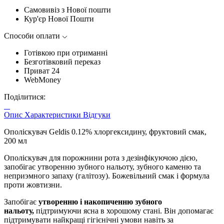
Самовивіз з Нової пошти
Кур'єр Нової Пошти
Способи оплати
Готівкою при отриманні
Безготівковий переказ
Приват 24
WebMoney
Поділитися:
Опис
Характеристики
Відгуки
Ополіскувач Geldis 0.12% хлоргексидину, фруктовий смак,
200 мл
Ополіскувач для порожнини рота з дезінфікуючою дією,
запобігає утворенню зубного нальоту, зубного каменю та
неприэмного запаху (галітозу). Божевільний смак і формула
проти жовтизни.
Запобігає
утворенню і накопиченню зубного
нальоту,
підтримуючи ясна в хорошому стані. Він допомагає
підтримувати найкращі гігієнічні умови навіть за