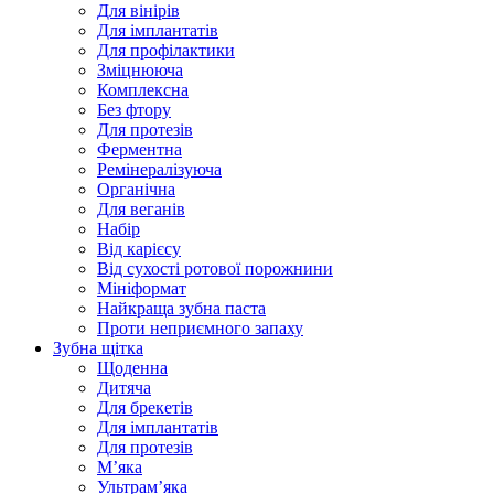
Для вінірів
Для імплантатів
Для профілактики
Зміцнююча
Комплексна
Без фтору
Для протезів
Ферментна
Ремінералізуюча
Органічна
Для веганів
Набір
Від карієсу
Від сухості ротової порожнини
Мініформат
Найкраща зубна паста
Проти неприємного запаху
Зубна щітка
Щоденна
Дитяча
Для брекетів
Для імплантатів
Для протезів
Мʼяка
Ультрамʼяка