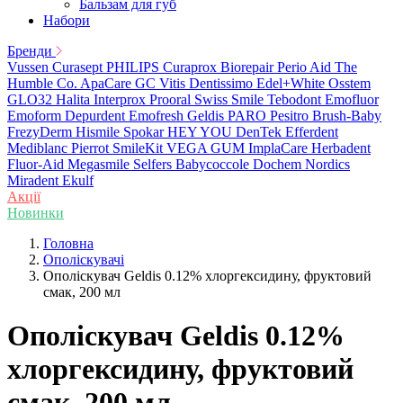
Бальзам для губ
Набори
Бренди
Vussen
Curasept
PHILIPS
Curaprox
Biorepair
Perio Aid
The
Humble Co.
ApaCare
GC
Vitis
Dentissimo
Edel+White
Osstem
GLO32
Halita
Interprox
Prooral
Swiss Smile
Tebodont
Emofluor
Emoform
Depurdent
Emofresh
Geldis
PARO
Pesitro
Brush-Baby
FrezyDerm
Hismile
Spokar
HEY YOU
DenTek
Efferdent
Mediblanc
Pierrot
SmileKit
VEGA
GUM
ImplaCare
Herbadent
Fluor-Aid
Megasmile
Selfers
Babycoccole
Dochem
Nordics
Miradent
Ekulf
Акції
Новинки
Головна
Ополіскувачі
Ополіскувач Geldis 0.12% хлоргексидину, фруктовий
смак, 200 мл
Ополіскувач Geldis 0.12%
хлоргексидину, фруктовий
смак, 200 мл