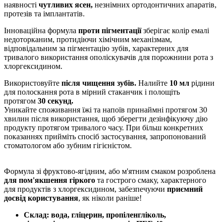
наявності
чутливих ясен,
незнімних ортодонтичних апаратів,
протезів та імплантатів.
Інноваційна формула
проти пігментації
зберігає колір емалі
недоторканим, протидіючи хімічним механізмам,
відповідальним за пігментацію зубів, характерних для
тривалого використання ополіскувачів для порожнини рота з
хлоргексидином.
Використовуйте
після чищення зубів.
Налийте
10 мл
рідини
для полоскання рота в мірний стаканчик і полощіть
протягом
30 секунд.
Уникайте споживання їжі та напоїв принаймні протягом 30
хвилин після використання, щоб зберегти дезінфікуючу дію
продукту протягом тривалого часу. При більш конкретних
показаннях прийміть спосіб застосування, запропонований
стоматологом або зубним гігієністом.
Формула зі фруктово-ягідним, або м'ятним смаком розроблена
для пом'якшення гіркого
та гострого смаку, характерного
для продуктів з хлоргексидином, забезпечуючи
приємний
досвід користування
, як ніколи раніше!
Склад: вода, гліцерин, пропіленгліколь,