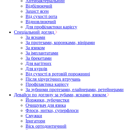
Антибактеріальний
Відбілюючий
Захист ясен
Від сухості рота
Відновлюючий
Для профілактики карієсу
Спеціальний догляд
За яснами
За протезами, коронками, вінірами
За язиком
За імплантатами
За брекетами
Для вагітних
Для курців
Від сухості в ротовій порожнині
Після хірургічних втручань
Профілактика карієсу
За зубними протезами, елайнерами, ретейнерами
Девайси по догляду за зубами, яснами, язиком
Йоржики, зубочистки
Очищувач для язика
Флоси, нитки, суперфлоси
Смужки
Іригатори
Віск ортодонтичний