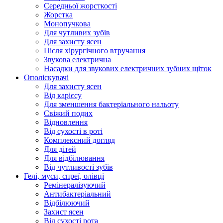
Середньої жорсткості
Жорстка
Монопучкова
Для чутливих зубів
Для захисту ясен
Після хірургічного втручання
Звукова електрична
Насадки для звукових електричних зубних щіток
Ополіскувачі
Для захисту ясен
Від карієсу
Для зменшення бактеріального нальоту
Свіжий подих
Відновлення
Від сухості в роті
Комплексний догляд
Для дітей
Для відбілювання
Від чутливості зубів
Гелі, муси, спреї, олівці
Ремінералізуючий
Антибактеріальний
Відбілюючий
Захист ясен
Від сухості рота