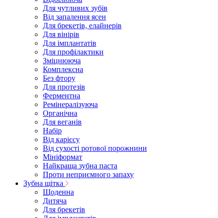
Для чутливих зубів
Від запалення ясен
Для брекетів, елайнерів
Для вінірів
Для імплантатів
Для профілактики
Зміцнююча
Комплексна
Без фтору
Для протезів
Ферментна
Ремінералізуюча
Органічна
Для веганів
Набір
Від карієсу
Від сухості ротової порожнини
Мініформат
Найкраща зубна паста
Проти неприємного запаху
Зубна щітка
Щоденна
Дитяча
Для брекетів