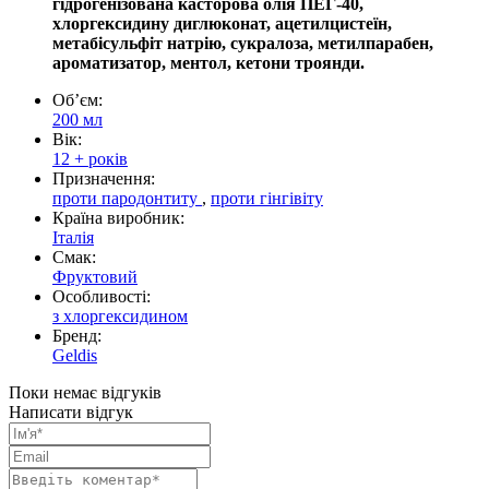
гідрогенізована касторова олія ПЕГ-40,
хлоргексидину диглюконат, ацетилцистеїн,
метабісульфіт натрію, сукралоза, метилпарабен,
ароматизатор, ментол, кетони троянди.
Обʼєм:
200 мл
Вік:
12 + років
Призначення:
проти пародонтиту
,
проти гінгівіту
Країна виробник:
Італія
Смак:
Фруктовий
Особливості:
з хлоргексидином
Бренд:
Geldis
Поки немає відгуків
Написати відгук