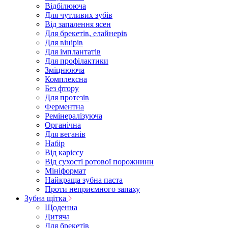
Відбілююча
Для чутливих зубів
Від запалення ясен
Для брекетів, елайнерів
Для вінірів
Для імплантатів
Для профілактики
Зміцнююча
Комплексна
Без фтору
Для протезів
Ферментна
Ремінералізуюча
Органічна
Для веганів
Набір
Від карієсу
Від сухості ротової порожнини
Мініформат
Найкраща зубна паста
Проти неприємного запаху
Зубна щітка
Щоденна
Дитяча
Для брекетів