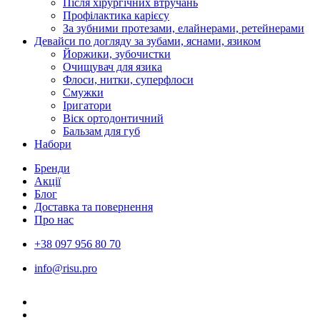
Після хірургічних втручань
Профілактика карієсу
За зубними протезами, елайнерами, ретейнерами
Девайси по догляду за зубами, яснами, язиком
Йоржики, зубочистки
Очищувач для язика
Флоси, нитки, суперфлоси
Смужки
Іригатори
Віск ортодонтичний
Бальзам для губ
Набори
Бренди
Акції
Блог
Доставка та повернення
Про нас
+38 097 956 80 70
info@risu.pro