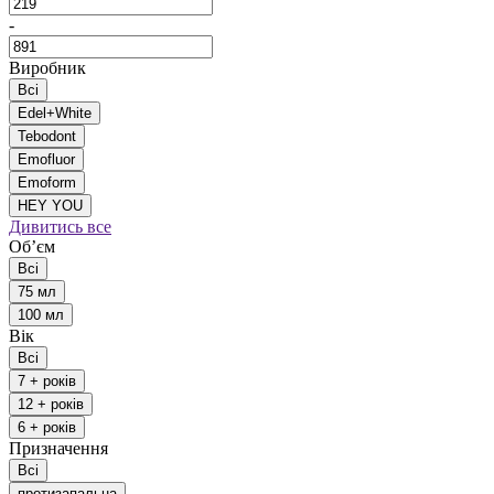
-
Виробник
Всі
Edel+White
Tebodont
Emofluor
Emoform
HEY YOU
Дивитись все
Обʼєм
Всі
75 мл
100 мл
Вік
Всі
7 + років
12 + років
6 + років
Призначення
Всі
протизапальна