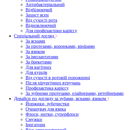
Антибактеріальний
Відбілюючий
Захист ясен
Від сухості рота
Відновлюючий
Для профілактики карієсу
Спеціальний догляд
За яснами
За протезами, коронками, вінірами
За язиком
За імплантатами
За брекетами
Для вагітних
Для курців
Від сухості в ротовій порожнині
Після хірургічних втручань
Профілактика карієсу
За зубними протезами, елайнерами, ретейнерами
Девайси по догляду за зубами, яснами, язиком
Йоржики, зубочистки
Очищувач для язика
Флоси, нитки, суперфлоси
Смужки
Іригатори
Віск ортодонтичний