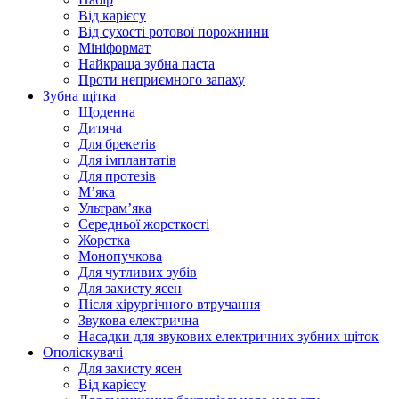
Від карієсу
Від сухості ротової порожнини
Мініформат
Найкраща зубна паста
Проти неприємного запаху
Зубна щітка
Щоденна
Дитяча
Для брекетів
Для імплантатів
Для протезів
Мʼяка
Ультрамʼяка
Середньої жорсткості
Жорстка
Монопучкова
Для чутливих зубів
Для захисту ясен
Після хірургічного втручання
Звукова електрична
Насадки для звукових електричних зубних щіток
Ополіскувачі
Для захисту ясен
Від карієсу