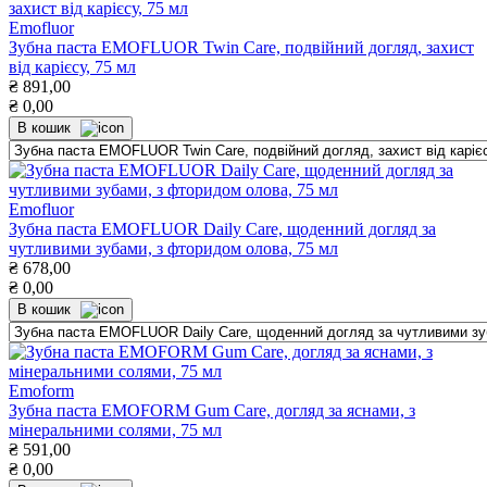
Emofluor
Зубна паста EMOFLUOR Twin Care, подвійний догляд, захист
від карієсу, 75 мл
₴
891,00
₴
0,00
В кошик
Emofluor
Зубна паста EMOFLUOR Daily Care, щоденний догляд за
чутливими зубами, з фторидом олова, 75 мл
₴
678,00
₴
0,00
В кошик
Emoform
Зубна паста EMOFORM Gum Care, догляд за яснами, з
мінеральними солями, 75 мл
₴
591,00
₴
0,00