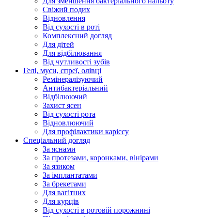
Для зменшення бактеріального нальоту
Свіжий подих
Відновлення
Від сухості в роті
Комплексний догляд
Для дітей
Для відбілювання
Від чутливості зубів
Гелі, муси, спреї, олівці
Ремінералізуючий
Антибактеріальний
Відбілюючий
Захист ясен
Від сухості рота
Відновлюючий
Для профілактики карієсу
Спеціальний догляд
За яснами
За протезами, коронками, вінірами
За язиком
За імплантатами
За брекетами
Для вагітних
Для курців
Від сухості в ротовій порожнині