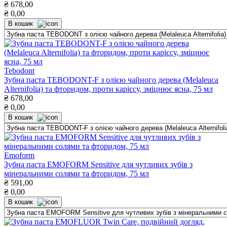
₴
678,00
₴
0,00
В кошик
Tebodont
Зубна паста TEBODONT-F з олією чайного дерева (Melaleuca
Alternifolia) та фторидом, проти карієсу, зміцнює ясна, 75 мл
₴
678,00
₴
0,00
В кошик
Emoform
Зубна паста EMOFORM Sensitive для чутливих зубів з
мінеральними солями та фторидом, 75 мл
₴
591,00
₴
0,00
В кошик