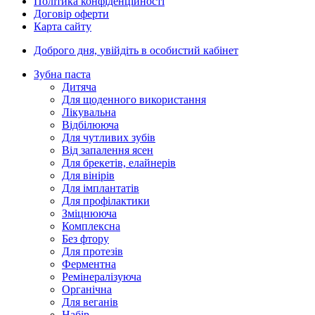
Політика конфіденційності
Договір оферти
Карта сайту
Доброго дня,
увійдіть в особистий кабінет
Зубна паста
Дитяча
Для щоденного використання
Лікувальна
Відбілююча
Для чутливих зубів
Від запалення ясен
Для брекетів, елайнерів
Для вінірів
Для імплантатів
Для профілактики
Зміцнююча
Комплексна
Без фтору
Для протезів
Ферментна
Ремінералізуюча
Органічна
Для веганів
Набір