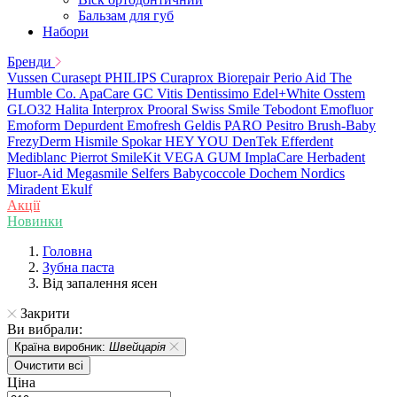
Бальзам для губ
Набори
Бренди
Vussen
Curasept
PHILIPS
Curaprox
Biorepair
Perio Aid
The
Humble Co.
ApaCare
GC
Vitis
Dentissimo
Edel+White
Osstem
GLO32
Halita
Interprox
Prooral
Swiss Smile
Tebodont
Emofluor
Emoform
Depurdent
Emofresh
Geldis
PARO
Pesitro
Brush-Baby
FrezyDerm
Hismile
Spokar
HEY YOU
DenTek
Efferdent
Mediblanc
Pierrot
SmileKit
VEGA
GUM
ImplaCare
Herbadent
Fluor-Aid
Megasmile
Selfers
Babycoccole
Dochem
Nordics
Miradent
Ekulf
Акції
Новинки
Головна
Зубна паста
Від запалення ясен
Закрити
Ви вибрали:
Країна виробник:
Швейцарія
Очистити всі
Ціна