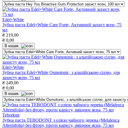
Edel+White
Зубна паста Edel+White Care Forte, Активний захист ясен, 75
мл
₴
219,00
₴
0,00
В кошик
Edel+White
Зубна паста Edel+White Osmotonic, з альпійською сіллю, для
захисту ясен, 75 мл
₴
249,00
₴
0,00
В кошик
Tebodont
Зубна паста TEBODONT з олією чайного дерева (Melaleuca
Alternifolia) без фтору, проти карієсу, зміцнює ясна, 75 мл