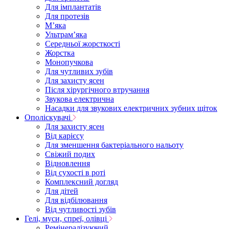
Для імплантатів
Для протезів
Мʼяка
Ультрамʼяка
Середньої жорсткості
Жорстка
Монопучкова
Для чутливих зубів
Для захисту ясен
Після хірургічного втручання
Звукова електрична
Насадки для звукових електричних зубних щіток
Ополіскувачі
Для захисту ясен
Від карієсу
Для зменшення бактеріального нальоту
Свіжий подих
Відновлення
Від сухості в роті
Комплексний догляд
Для дітей
Для відбілювання
Від чутливості зубів
Гелі, муси, спреї, олівці
Ремінералізуючий