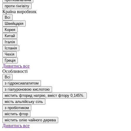
проти гінгівіту
Країна виробник
Всі
Швейцарія
Корея
Китай
Італія
Іспанія
Чехія
Греція
Дивитись все
Особливості
Всі
з гідроксиапатитом
з гіалуроновою кислотою
містить фторид натрію, вміст фтору 0,145%.
мість альпійську сіль
з пробіотиком
містить фтор
містить олію чайного дерева
Дивитись все