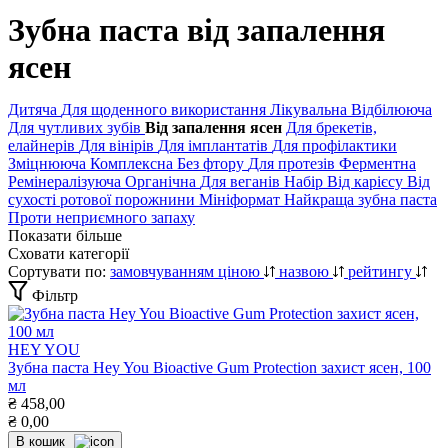
Зубна паста від запалення
ясен
Дитяча
Для щоденного використання
Лікувальна
Відбілююча
Для чутливих зубів
Від запалення ясен
Для брекетів,
елайнерів
Для вінірів
Для імплантатів
Для профілактики
Зміцнююча
Комплексна
Без фтору
Для протезів
Ферментна
Ремінералізуюча
Органічна
Для веганів
Набір
Від карієсу
Від
сухості ротової порожнини
Мініформат
Найкраща зубна паста
Проти неприємного запаху
Показати більше
Сховати категорії
Сортувати по:
замовчуванням
ціною
назвою
рейтингу
Фільтр
HEY YOU
Зубна паста Hey You Bioactive Gum Protection захист ясен, 100
мл
₴
458,00
₴
0,00
В кошик