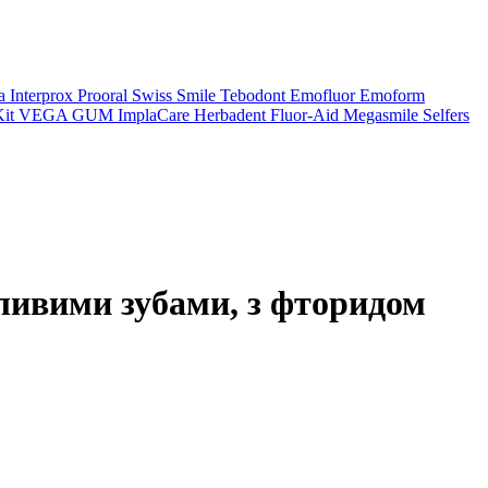
a
Interprox
Prooral
Swiss Smile
Tebodont
Emofluor
Emoform
it
VEGA
GUM
ImplaCare
Herbadent
Fluor-Aid
Megasmile
Selfers
ливими зубами, з фторидом