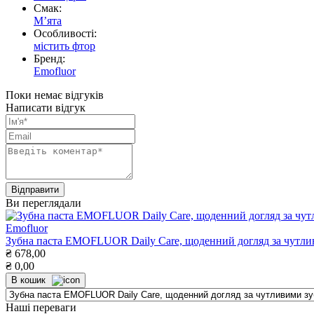
Смак:
Мʼята
Особливості:
містить фтор
Бренд:
Emofluor
Поки немає відгуків
Написати відгук
Ви переглядали
Emofluor
Зубна паста EMOFLUOR Daily Care, щоденний догляд за чутлив
₴
678,00
₴
0,00
В кошик
Наші переваги