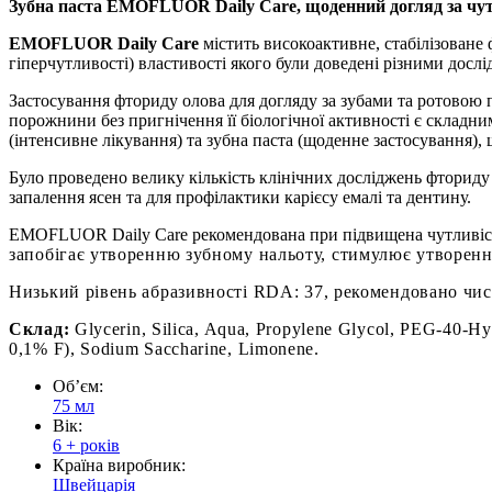
Зубна паста EMOFLUOR Daily Care, щоденний догляд за чут
EMOFLUOR Daily Care
містить високоактивне, стабілізоване ф
гіперчутливості) властивості якого були доведені різними досл
Застосування фториду олова для догляду за зубами та ротовою 
порожнини без пригнічення її біологічної активності є складни
(інтенсивне лікування) та зубна паста (щоденне застосування), 
Було проведено велику кількість клінічних досліджень фториду
запалення ясен та для профілактики карієсу емалі та дентину.
EMOFLUOR Daily Care рекомендована при підвищена чутливість 
запобігає утворенню зубному нальоту,
стимулює утворення 
Низький рівень абразивності RDA: 37, рекомендовано
чис
Склад:
Glycerin, Silica, Aqua, Propylene Glycol, PEG-40-H
0,1% F), Sodium Saccharine, Limonene.
Обʼєм:
75 мл
Вік:
6 + років
Країна виробник:
Швейцарія