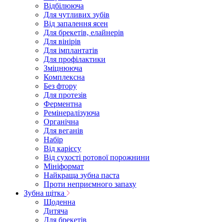
Відбілююча
Для чутливих зубів
Від запалення ясен
Для брекетів, елайнерів
Для вінірів
Для імплантатів
Для профілактики
Зміцнююча
Комплексна
Без фтору
Для протезів
Ферментна
Ремінералізуюча
Органічна
Для веганів
Набір
Від карієсу
Від сухості ротової порожнини
Мініформат
Найкраща зубна паста
Проти неприємного запаху
Зубна щітка
Щоденна
Дитяча
Для брекетів