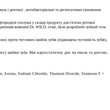
емаль і дентин) , антибактеріальні та десенситивні (зниження
торидної сполуки у складі продукту для гігієни ротової
дженням компанії Dr. WILD, отже, були розроблені зубний гель
них проти чутливих шийок зубів (підвищена чутливість зубів),
рієсу шийки зуба. Має
каріостатичну дію на емаль та дентин,
m, Aroma, Sodium Chloride, Titanium Dioxide, Stannous F =