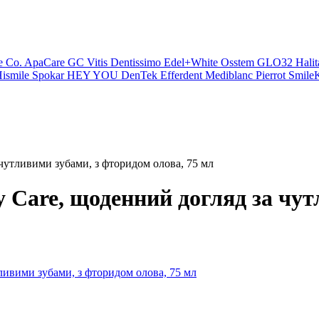
e Co.
ApaCare
GC
Vitis
Dentissimo
Edel+White
Osstem
GLO32
Halit
ismile
Spokar
HEY YOU
DenTek
Efferdent
Mediblanc
Pierrot
SmileK
утливими зубами, з фторидом олова, 75 мл
Care, щоденний догляд за чут