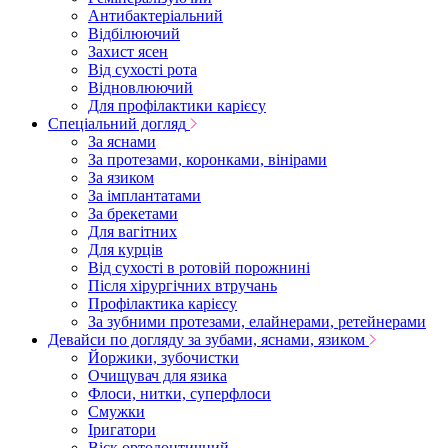
Антибактеріальний
Відбілюючий
Захист ясен
Від сухості рота
Відновлюючий
Для профілактики карієсу
Спеціальний догляд
За яснами
За протезами, коронками, вінірами
За язиком
За імплантатами
За брекетами
Для вагітних
Для курців
Від сухості в ротовій порожнині
Після хірургічних втручань
Профілактика карієсу
За зубними протезами, елайнерами, ретейнерами
Девайси по догляду за зубами, яснами, язиком
Йоржики, зубочистки
Очищувач для язика
Флоси, нитки, суперфлоси
Смужки
Іригатори
Віск ортодонтичний