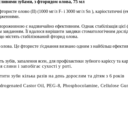
ливими зубами, з фторидом олова, 75 мл
тористе олово (II) (1000 мг/л F- і 3000 мг/л Sn ), каріостатичні (
ідженнями.
порожниною є надзвичайно ефективним. Однак стабілізація цієї ф
м завданням. Її вдалося вирішити завдяки стоматологічним дослі
що містять стабілізований фторид олова.
 олова. Це фтористе з'єднання визнано одним з найбільш ефектив
зубів, запалення ясен, для профілактики зубного карієсу та ка
слини і запобігає сухості у роті.
тити зуби кілька разів на день
дорослим та дітям з 6 років
ydrogenated Castor Oil, PEG-8, Phosphocolamine, Cellulose Gu