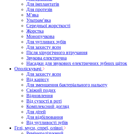
Для імплантатів
Для протезів
Мʼяка
Ультрамʼяка
Середньої жорсткості
Жорстка
Монопучкова
Для чутливих зубів
Для захисту ясен
Після хірургічного втручання
Звукова електрична
Насадки для звукових електричних зубних щіток
Ополіскувачі
Для захисту ясен
Від карієсу
Для зменшення бактеріального нальоту
Свіжий подих
Відновлення
Від сухості в роті
Комплексний догляд
Для дітей
Для відбілювання
Від чутливості зубів
Гелі, муси, спреї, олівці
Ремінералізуючий