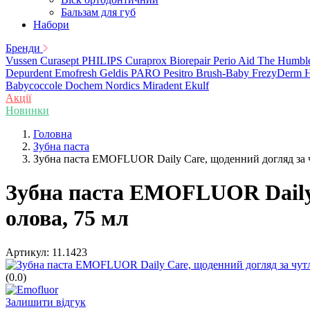
Бальзам для губ
Набори
Бренди
Vussen
Curasept
PHILIPS
Curaprox
Biorepair
Perio Aid
The Humbl
Depurdent
Emofresh
Geldis
PARO
Pesitro
Brush-Baby
FrezyDerm
H
Babycoccole
Dochem
Nordics
Miradent
Ekulf
Акції
Новинки
Головна
Зубна паста
Зубна паста EMOFLUOR Daily Care, щоденний догляд за ч
Зубна паста EMOFLUOR Daily 
олова, 75 мл
Артикул:
11.1423
(0.0)
Залишити відгук