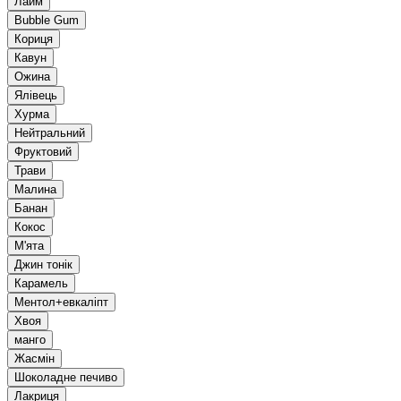
Лайм
Bubble Gum
Кориця
Кавун
Ожина
Ялівець
Хурма
Нейтральний
Фруктовий
Трави
Малина
Банан
Кокос
М'ята
Джин тонік
Карамель
Ментол+евкаліпт
Хвоя
манго
Жасмін
Шоколадне печиво
Лакриця