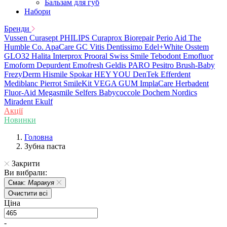
Бальзам для губ
Набори
Бренди
Vussen
Curasept
PHILIPS
Curaprox
Biorepair
Perio Aid
The
Humble Co.
ApaCare
GC
Vitis
Dentissimo
Edel+White
Osstem
GLO32
Halita
Interprox
Prooral
Swiss Smile
Tebodont
Emofluor
Emoform
Depurdent
Emofresh
Geldis
PARO
Pesitro
Brush-Baby
FrezyDerm
Hismile
Spokar
HEY YOU
DenTek
Efferdent
Mediblanc
Pierrot
SmileKit
VEGA
GUM
ImplaCare
Herbadent
Fluor-Aid
Megasmile
Selfers
Babycoccole
Dochem
Nordics
Miradent
Ekulf
Акції
Новинки
Головна
Зубна паста
Закрити
Ви вибрали:
Смак:
Маракуя
Очистити всі
Ціна
-