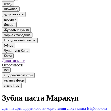
ягоди
Шоколад
цукрова вата
десерту
Десерт
Жувальна гумка
Чорна смородина
Глазурований пончик
Яблук
Чупа Чупс Кола
Квіти
Дивитись все
Особливості
Всі
з гідроксиапатитом
містить фтор
з ксилітом
Зубна паста Маракуя
Дитяча
Для щоденного використання
Лікувальна
Відбілююча