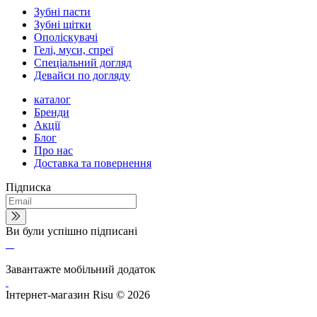
Зубні пасти
Зубні щітки
Ополіскувачі
Гелі, муси, спреї
Спеціальний догляд
Девайси по догляду
каталог
Бренди
Акції
Блог
Про нас
Доставка та повернення
Підписка
Ви були успішно підписані
Завантажте мобільний додаток
Інтернет-магазин Risu © 2026