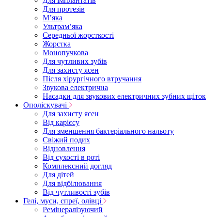
Для імплантатів
Для протезів
Мʼяка
Ультрамʼяка
Середньої жорсткості
Жорстка
Монопучкова
Для чутливих зубів
Для захисту ясен
Після хірургічного втручання
Звукова електрична
Насадки для звукових електричних зубних щіток
Ополіскувачі
Для захисту ясен
Від карієсу
Для зменшення бактеріального нальоту
Свіжий подих
Відновлення
Від сухості в роті
Комплексний догляд
Для дітей
Для відбілювання
Від чутливості зубів
Гелі, муси, спреї, олівці
Ремінералізуючий