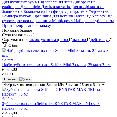
Для чутливих зубів
Від запалення ясен
Для брекетів,
елайнерів
Для вінірів
Для імплантатів
Для профілактики
Зміцнююча
Комплексна
Без фтору
Для протезів
Ферментна
Ремінералізуюча
Органічна
Для веганів
Набір
Від карієсу
Від
сухості ротової порожнини
Мініформат
Найкраща зубна паста
Проти неприємного запаху
Показати більше
Сховати категорії
Сортувати по:
замовчуванням
ціною
назвою
рейтингу
Фільтр
Selfers
Набір зубних гелевих паст Selfers Mini 3 смаки, 25 мл х 3 шт.
₴
525,00
₴
0,00
В кошик
Selfers
Зубна гелева паста Selfers PORNSTAR MARTINI смак
маракуя, 75 мл
₴
465,00