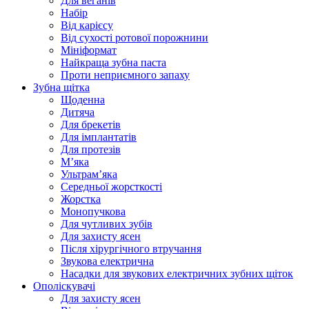
Для веганів
Набір
Від карієсу
Від сухості ротової порожнини
Мініформат
Найкраща зубна паста
Проти неприємного запаху
Зубна щітка
Щоденна
Дитяча
Для брекетів
Для імплантатів
Для протезів
Мʼяка
Ультрамʼяка
Середньої жорсткості
Жорстка
Монопучкова
Для чутливих зубів
Для захисту ясен
Після хірургічного втручання
Звукова електрична
Насадки для звукових електричних зубних щіток
Ополіскувачі
Для захисту ясен