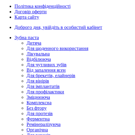
Політика конфіденційності
Договір оферти
Карта сайту
Доброго дня,
увійдіть в особистий кабінет
Зубна паста
Дитяча
Для щоденного використання
Лікувальна
Відбілююча
Для чутливих зубів
Від запалення ясен
Для брекетів, елайнерів
Для вінірів
Для імплантатів
Для профілактики
Зміцнююча
Комплексна
Без фтору
Для протезів
Ферментна
Ремінералізуюча
Органічна