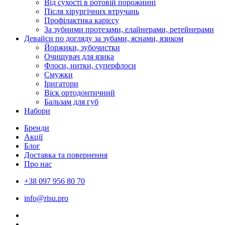
Від сухості в ротовій порожнині
Після хірургічних втручань
Профілактика карієсу
За зубними протезами, елайнерами, ретейнерами
Девайси по догляду за зубами, яснами, язиком
Йоржики, зубочистки
Очищувач для язика
Флоси, нитки, суперфлоси
Смужки
Іригатори
Віск ортодонтичний
Бальзам для губ
Набори
Бренди
Акції
Блог
Доставка та повернення
Про нас
+38 097 956 80 70
info@risu.pro