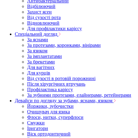
Антибактеріальний
Відбілюючий
Захист ясен
Від сухості рота
Відновлюючий
Для профілактики карієсу
Спеціальний догляд
За яснами
За протезами, коронками, вінірами
За язиком
За імплантатами
За брекетами
Для вагітних
Для курців
Від сухості в ротовій порожнині
Після хірургічних втручань
Профілактика карієсу
За зубними протезами, елайнерами, ретейнерами
Девайси по догляду за зубами, яснами, язиком
Йоржики, зубочистки
Очищувач для язика
Флоси, нитки, суперфлоси
Смужки
Іригатори
Віск ортодонтичний