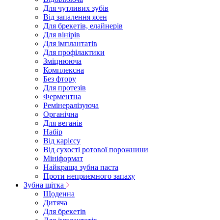
Для чутливих зубів
Від запалення ясен
Для брекетів, елайнерів
Для вінірів
Для імплантатів
Для профілактики
Зміцнююча
Комплексна
Без фтору
Для протезів
Ферментна
Ремінералізуюча
Органічна
Для веганів
Набір
Від карієсу
Від сухості ротової порожнини
Мініформат
Найкраща зубна паста
Проти неприємного запаху
Зубна щітка
Щоденна
Дитяча
Для брекетів