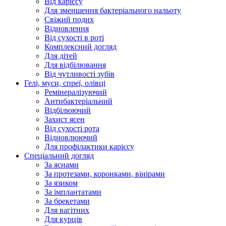
Від карієсу
Для зменшення бактеріального нальоту
Свіжий подих
Відновлення
Від сухості в роті
Комплексний догляд
Для дітей
Для відбілювання
Від чутливості зубів
Гелі, муси, спреї, олівці
Ремінералізуючий
Антибактеріальний
Відбілюючий
Захист ясен
Від сухості рота
Відновлюючий
Для профілактики карієсу
Спеціальний догляд
За яснами
За протезами, коронками, вінірами
За язиком
За імплантатами
За брекетами
Для вагітних
Для курців