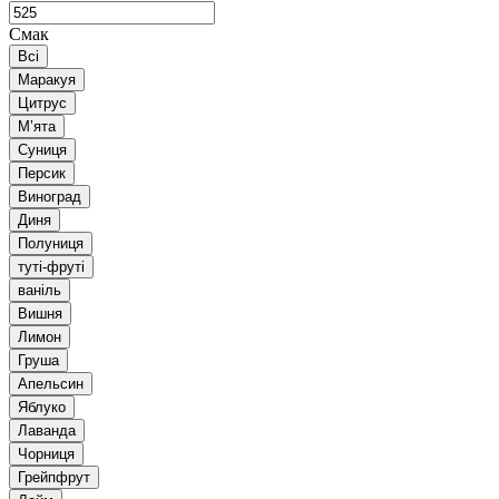
Смак
Всі
Маракуя
Цитрус
Мʼята
Суниця
Персик
Виноград
Диня
Полуниця
туті-фруті
ваніль
Вишня
Лимон
Груша
Апельсин
Яблуко
Лаванда
Чорниця
Грейпфрут