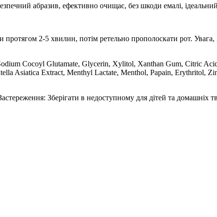
Безпечний абразив, ефективно очищає, без шкоди емалі, ідеальни
и протягом 2-5 хвилин, потім ретельно прополоскати рот. Увага, 
Sodium Cocoyl Glutamate, Glycerin, Xylitol, Xanthan Gum, Citric Aci
lla Asiatica Extract, Menthyl Lactate, Menthol, Papain, Erythritol, Z
Застереження: Зберігати в недоступному для дітей та домашніх тв