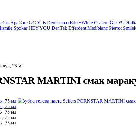
e Co.
ApaCare
GC
Vitis
Dentissimo
Edel+White
Osstem
GLO32
Halit
ismile
Spokar
HEY YOU
DenTek
Efferdent
Mediblanc
Pierrot
SmileK
акуя, 75 мл
PORNSTAR MARTINI смак мараку