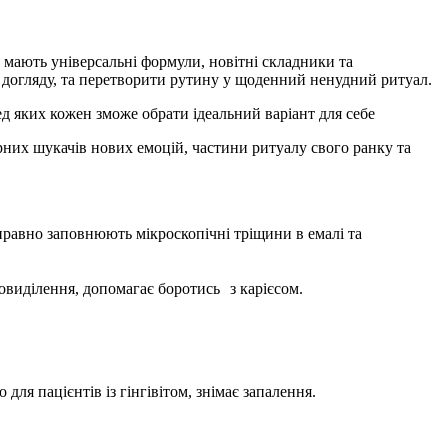
мають універсальні формули, новітні складники та
у догляду, та перетворити рутину у щоденний ненудний ритуал.
д яких кожен зможе обрати ідеальний варіант для себе
рних шукачів нових емоцій, частини ритуалу свого ранку та
правно заповнюють
мікроскопічні
тріщини
в
емалі
та
виділення, допомагає боротись з карієсом.
 для пацієнтів із гінгівітом, знімає запалення.