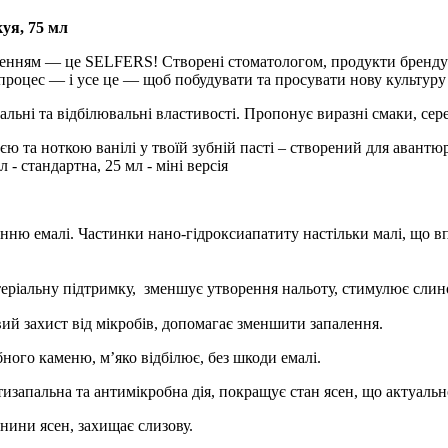
уя, 75 мл
оленням — це SELFERS! Створені стоматологом, продукти бренду 
 процес — і усе це — щоб побудувати та просувати нову культур
альні та відбілювальні властивості.
Пропонує виразні смаки, сере
ю та ноткою ванілі у твоїй зубній пасті – створений для авантю
л - стандартна, 25 мл - міні версія
анню
емалі.
Частинки
нано
-
гідроксиапатиту
настільки
малі
,
що
в
ріальну підтримку, зменшує утворення нальоту, стимулює слино
й захист від мікробів, допомагає зменшити запалення.
го каменю, мʼяко відбілює, без шкоди емалі.
отизапальна та антимікробна дія, покращує стан ясен, що актуально
нини ясен, захищає слизову.