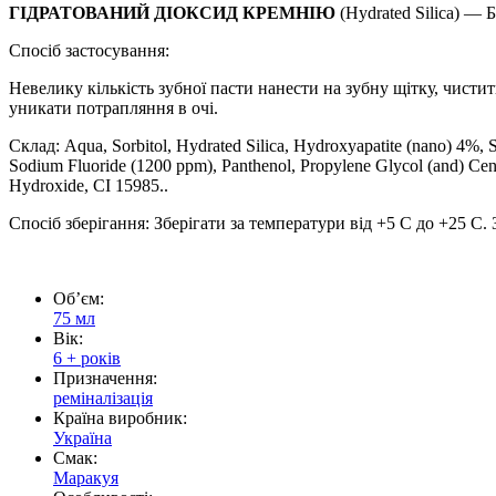
ГІДРАТОВАНИЙ ДІОКСИД КРЕМНІЮ
(Hydrated Silica) — 
Спосіб застосування:
Невелику кількість зубної пасти нанести на зубну щітку, чистит
уникати потрапляння в очі.
Склад: Aqua, Sorbitol, Hydrated Silica, Hydroxyapatite (nano) 4%, 
Sodium Fluoride (1200 ppm), Panthenol, Propylene Glycol (and) Cente
Hydroxide, CI 15985.
.
Спосіб зберігання:
Зберігати за температури від +5 С до +25 С.
Обʼєм:
75 мл
Вік:
6 + років
Призначення:
реміналізація
Країна виробник:
Україна
Смак:
Маракуя