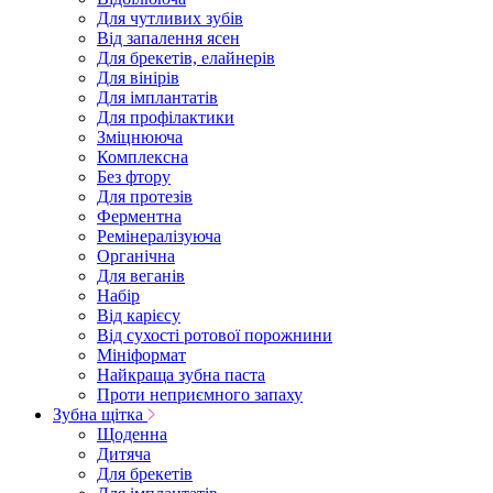
Для чутливих зубів
Від запалення ясен
Для брекетів, елайнерів
Для вінірів
Для імплантатів
Для профілактики
Зміцнююча
Комплексна
Без фтору
Для протезів
Ферментна
Ремінералізуюча
Органічна
Для веганів
Набір
Від карієсу
Від сухості ротової порожнини
Мініформат
Найкраща зубна паста
Проти неприємного запаху
Зубна щітка
Щоденна
Дитяча
Для брекетів