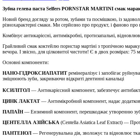
Зубна гелева паста Selfers PORNSTAR MARTINI смак марак
Новий бренд догляду за ротом, зубами та посмішкою, із задов
різнохарактерні смаки. Ми серйозно про продукт, і фаново про
Комбінує антикарієсні, антимікробні, протизапальні, відновлюв
Грайливий смак коктейлю порнстар мартіні з тропічною маракує
вечора. І звісно, для цілковитої чистоти! Є в двох розмірах: 75 м
Основні компоненти:
НАНО
-
ГІДРОКСИАПАТИТ
ремінералізує
і
запобігає
руйнув
зміцнюють зуби
,
закриваючи
відкриті
дентинні
канальці
КСИЛІТОЛ
— Антикарієсний компонент, забезпечує антибакте
ЦИНК ЛАКТАТ
— Антимікробний компонент, надає додаткови
ПАПАЇН
— Ензимний компонент, перешкоджає утворенню зубно
ЦЕНТЕЛЛА АЗІЙСЬКА
(Centella Asiatica Leaf Extract) — Пр
ПАНТЕНОЛ
— Регенерувальна дія, зволожує та відновлює тка