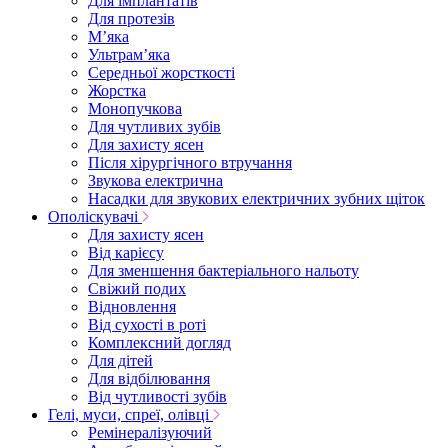
Для імплантатів
Для протезів
Мʼяка
Ультрамʼяка
Середньої жорсткості
Жорстка
Монопучкова
Для чутливих зубів
Для захисту ясен
Після хірургічного втручання
Звукова електрична
Насадки для звукових електричних зубних щіток
Ополіскувачі
Для захисту ясен
Від карієсу
Для зменшення бактеріального нальоту
Свіжий подих
Відновлення
Від сухості в роті
Комплексний догляд
Для дітей
Для відбілювання
Від чутливості зубів
Гелі, муси, спреї, олівці
Ремінералізуючий