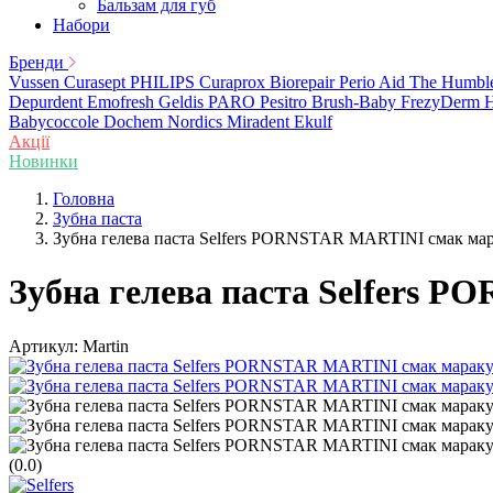
Бальзам для губ
Набори
Бренди
Vussen
Curasept
PHILIPS
Curaprox
Biorepair
Perio Aid
The Humbl
Depurdent
Emofresh
Geldis
PARO
Pesitro
Brush-Baby
FrezyDerm
H
Babycoccole
Dochem
Nordics
Miradent
Ekulf
Акції
Новинки
Головна
Зубна паста
Зубна гелева паста Selfers PORNSTAR MARTINI смак мар
Зубна гелева паста Selfers 
Артикул:
Martin
(0.0)