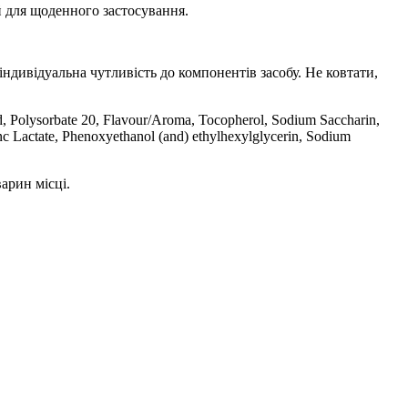
й для щоденного застосування.
індивідуальна чутливість до компонентів засобу. Не ковтати,
d, Polysorbate 20, Flavour/Aroma, Tocopherol, Sodium Saccharin,
inc Lactate, Phenoxyethanol (and) ethylhexylglycerin, Sodium
арин місці.