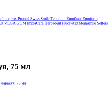
a
Interprox
Prooral
Swiss Smile
Tebodont
Emofluor
Emoform
it
VEGA
GUM
ImplaCare
Herbadent
Fluor-Aid
Megasmile
Selfers
я, 75 мл