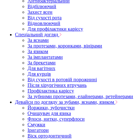
Антибактеріальний
Відбілюючий
Захист ясен
Від сухості рота
Відновлюючий
Для профілактики карієсу
Спеціальний догляд
За яснами
За протезами, коронками, вінірами
За язиком
За імплантатами
За брекетами
Для вагітних
Для курців
Від сухості в ротовій порожнині
Після хірургічних втручань
Профілактика карієсу
За зубними протезами, елайнерами, ретейнерами
Девайси по догляду за зубами, яснами, язиком
Йоржики, зубочистки
Очищувач для язика
Флоси, нитки, суперфлоси
Смужки
Іригатори
Віск ортодонтичний