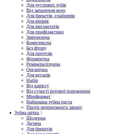
Для чутливих зубів
Від запалення ясен
Для брекетів, елайнерів
Для вінірів
Для імплантатів
Для профілактики
Зміцнююча
Комплексна
Без фтору
Для протезів
Ферментна
Ремінералізуюча
Органічна
Для веганів
Набір
Від карієсу
Від сухості ротової порожнини
Мініформат
Найкраща зубна паста
Проти неприємного запаху
Зубна щітка
Щоденна
Дитяча
Для брекетів