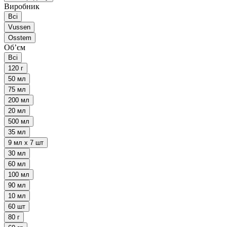
Виробник
Всі
Vussen
Osstem
Обʼєм
Всі
120 г
50 мл
75 мл
200 мл
20 мл
500 мл
35 мл
9 мл х 7 шт
30 мл
60 мл
100 мл
90 мл
10 мл
60 шт
80 г