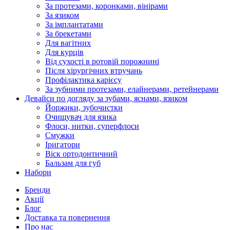
За протезами, коронками, вінірами
За язиком
За імплантатами
За брекетами
Для вагітних
Для курців
Від сухості в ротовій порожнині
Після хірургічних втручань
Профілактика карієсу
За зубними протезами, елайнерами, ретейнерами
Девайси по догляду за зубами, яснами, язиком
Йоржики, зубочистки
Очищувач для язика
Флоси, нитки, суперфлоси
Смужки
Іригатори
Віск ортодонтичний
Бальзам для губ
Набори
Бренди
Акції
Блог
Доставка та повернення
Про нас