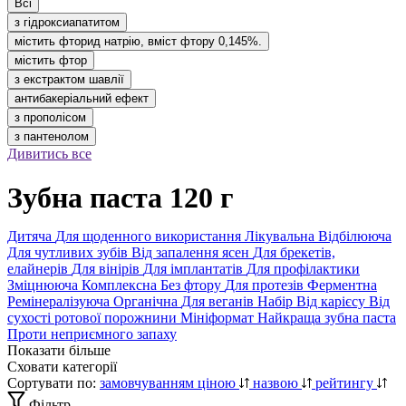
Всі
з гідроксиапатитом
містить фторид натрію, вміст фтору 0,145%.
містить фтор
з екстрактом шавлії
антибакеріальний ефект
з прополісом
з пантенолом
Дивитись все
Зубна паста 120 г
Дитяча
Для щоденного використання
Лікувальна
Відбілююча
Для чутливих зубів
Від запалення ясен
Для брекетів,
елайнерів
Для вінірів
Для імплантатів
Для профілактики
Зміцнююча
Комплексна
Без фтору
Для протезів
Ферментна
Ремінералізуюча
Органічна
Для веганів
Набір
Від карієсу
Від
сухості ротової порожнини
Мініформат
Найкраща зубна паста
Проти неприємного запаху
Показати більше
Сховати категорії
Сортувати по:
замовчуванням
ціною
назвою
рейтингу
Фільтр