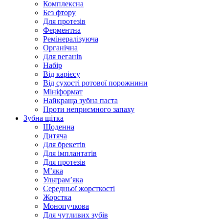
Комплексна
Без фтору
Для протезів
Ферментна
Ремінералізуюча
Органічна
Для веганів
Набір
Від карієсу
Від сухості ротової порожнини
Мініформат
Найкраща зубна паста
Проти неприємного запаху
Зубна щітка
Щоденна
Дитяча
Для брекетів
Для імплантатів
Для протезів
Мʼяка
Ультрамʼяка
Середньої жорсткості
Жорстка
Монопучкова
Для чутливих зубів