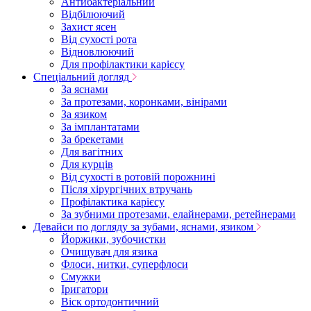
Антибактеріальний
Відбілюючий
Захист ясен
Від сухості рота
Відновлюючий
Для профілактики карієсу
Спеціальний догляд
За яснами
За протезами, коронками, вінірами
За язиком
За імплантатами
За брекетами
Для вагітних
Для курців
Від сухості в ротовій порожнині
Після хірургічних втручань
Профілактика карієсу
За зубними протезами, елайнерами, ретейнерами
Девайси по догляду за зубами, яснами, язиком
Йоржики, зубочистки
Очищувач для язика
Флоси, нитки, суперфлоси
Смужки
Іригатори
Віск ортодонтичний