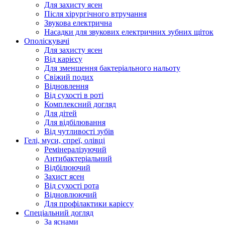
Для захисту ясен
Після хірургічного втручання
Звукова електрична
Насадки для звукових електричних зубних щіток
Ополіскувачі
Для захисту ясен
Від карієсу
Для зменшення бактеріального нальоту
Свіжий подих
Відновлення
Від сухості в роті
Комплексний догляд
Для дітей
Для відбілювання
Від чутливості зубів
Гелі, муси, спреї, олівці
Ремінералізуючий
Антибактеріальний
Відбілюючий
Захист ясен
Від сухості рота
Відновлюючий
Для профілактики карієсу
Спеціальний догляд
За яснами