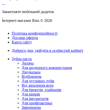
Завантажте мобільний додаток
Інтернет-магазин Risu © 2026
Політика конфіденційності
Договір оферти
Карта сайту
Доброго дня,
увійдіть в особистий кабінет
Зубна паста
Дитяча
Для щоденного використання
Лікувальна
Відбілююча
Для чутливих зубів
Від запалення ясен
Для брекетів, елайнерів
Для вінірів
Для імплантатів
Для профілактики
Зміцнююча