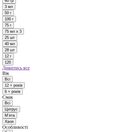
60 гр
3 мл
50 г
100 г
75 г
75 мл х 3
25 шт
40 мл
28 шт
12 г
120
Дивитись все
Вік
Всі
12 + років
6 + років
Смак
Всі
Цитрус
Мʼята
Хвоя
Особливості