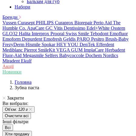
Бальзам для губ
Набори
Бренди
Vussen
Curasept
PHILIPS
Curaprox
Biorepair
Perio Aid
The
Humble Co.
ApaCare
GC
Vitis
Dentissimo
Edel+White
Osstem
GLO32
Halita
Interprox
Prooral
Swiss Smile
Tebodont
Emofluor
Emoform
Depurdent
Emofresh
Geldis
PARO
Pesitro
Brush-Baby
FrezyDerm
Hismile
Spokar
HEY YOU
DenTek
Efferdent
Mediblanc
Pierrot
SmileKit
VEGA
GUM
ImplaCare
Herbadent
Fluor-Aid
Megasmile
Selfers
Babycoccole
Dochem
Nordics
Miradent
Ekulf
Акції
Новинки
Головна
Зубна паста
Закрити
Ви вибрали:
Обʼєм:
120 г
Очистити всі
Інші фільтри
Всі
Хіти продажу