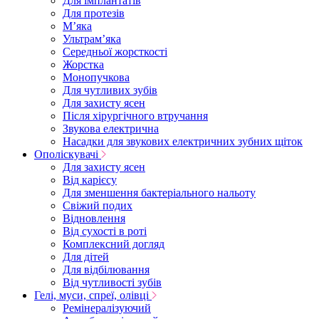
Для імплантатів
Для протезів
Мʼяка
Ультрамʼяка
Середньої жорсткості
Жорстка
Монопучкова
Для чутливих зубів
Для захисту ясен
Після хірургічного втручання
Звукова електрична
Насадки для звукових електричних зубних щіток
Ополіскувачі
Для захисту ясен
Від карієсу
Для зменшення бактеріального нальоту
Свіжий подих
Відновлення
Від сухості в роті
Комплексний догляд
Для дітей
Для відбілювання
Від чутливості зубів
Гелі, муси, спреї, олівці
Ремінералізуючий