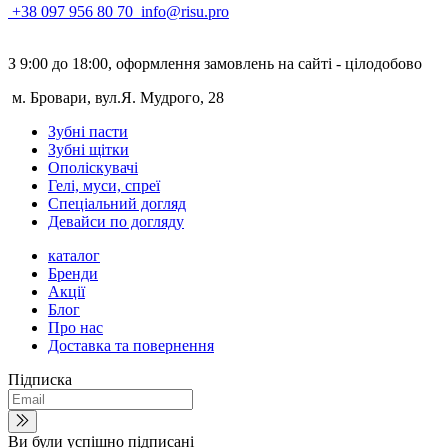
+38 097 956 80 70
info@risu.pro
З 9:00 до 18:00, оформлення замовлень на сайті - цілодобово
м. Бровари, вул.Я. Мудрого, 28
Зубні пасти
Зубні щітки
Ополіскувачі
Гелі, муси, спреї
Спеціальний догляд
Девайси по догляду
каталог
Бренди
Акції
Блог
Про нас
Доставка та повернення
Підписка
Ви були успішно підписані