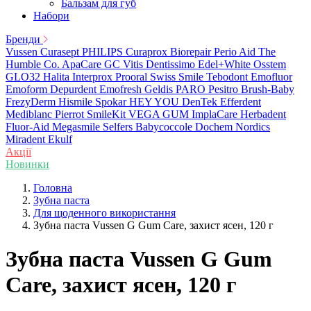
Бальзам для губ
Набори
Бренди
Vussen
Curasept
PHILIPS
Curaprox
Biorepair
Perio Aid
The
Humble Co.
ApaCare
GC
Vitis
Dentissimo
Edel+White
Osstem
GLO32
Halita
Interprox
Prooral
Swiss Smile
Tebodont
Emofluor
Emoform
Depurdent
Emofresh
Geldis
PARO
Pesitro
Brush-Baby
FrezyDerm
Hismile
Spokar
HEY YOU
DenTek
Efferdent
Mediblanc
Pierrot
SmileKit
VEGA
GUM
ImplaCare
Herbadent
Fluor-Aid
Megasmile
Selfers
Babycoccole
Dochem
Nordics
Miradent
Ekulf
Акції
Новинки
Головна
Зубна паста
Для щоденного використання
Зубна паста Vussen G Gum Care, захист ясен, 120 г
Зубна паста Vussen G Gum
Care, захист ясен, 120 г