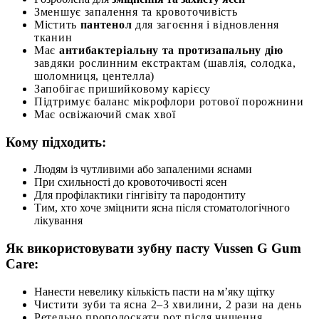
Зменшує запалення та кровоточивість
Містить
пантенол
для загоєння і відновлення
тканин
Має
антибактеріальну та протизапальну дію
завдяки рослинним екстрактам (шавлія, солодка,
шоломниця, центелла)
Запобігає пришийковому карієсу
Підтримує баланс мікрофлори ротової порожнини
Має освіжаючий смак хвої
Кому підходить:
Людям із чутливими або запаленими яснами
При схильності до кровоточивості ясен
Для профілактики гінгівіту та пародонтиту
Тим, хто хоче зміцнити ясна після стоматологічного
лікування
Як використовувати зубну пасту Vussen G Gum
Care:
Нанести невелику кількість пасти на м’яку щітку
Чистити зуби та ясна 2–3 хвилини, 2 рази на день
Ретельно прополоскати рот після чищення