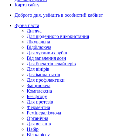
Карта сайту
Доброго дня,
увійдіть в особистий кабінет
Зубна паста
Дитяча
Для щоденного використання
Лікувальна
Відбілююча
Для чутливих зубів
Від запалення ясен
Для брекетів, елайнерів
Для вінірів
Для імплантатів
Для профілактики
Зміцнююча
Комплексна
Без фтору
Для протезів
Ферментна
Ремінералізуюча
Органічна
Для веганів
Набір
Від карієсу