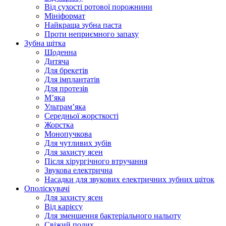
Від сухості ротової порожнини
Мініформат
Найкраща зубна паста
Проти неприємного запаху
Зубна щітка
Щоденна
Дитяча
Для брекетів
Для імплантатів
Для протезів
Мʼяка
Ультрамʼяка
Середньої жорсткості
Жорстка
Монопучкова
Для чутливих зубів
Для захисту ясен
Після хірургічного втручання
Звукова електрична
Насадки для звукових електричних зубних щіток
Ополіскувачі
Для захисту ясен
Від карієсу
Для зменшення бактеріального нальоту
Свіжий подих