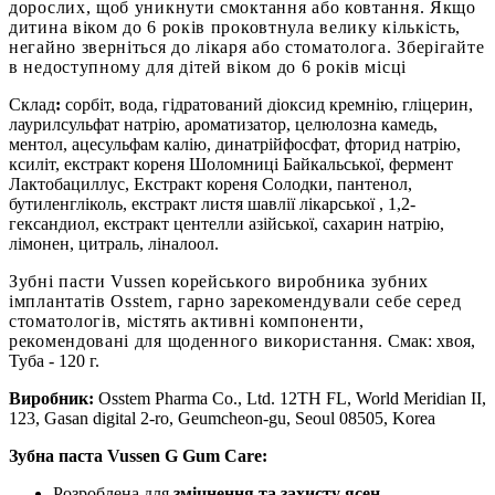
дорослих, щоб уникнути смоктання або ковтання. Якщо
дитина віком до 6 років проковтнула велику кількість,
негайно зверніться до лікаря або стоматолога. Зберігайте
в недоступному для дітей віком до 6 років місці
Склад
:
cорбіт, вода, гідратований діоксид кремнію, гліцерин,
лаурилсульфат натрію, ароматизатор, целюлозна камедь,
ментол, ацесульфам калію, динатрійфосфат, фторид натрію,
ксиліт, екстракт кореня Шоломниці Байкальської, фермент
Лактобациллус, Екстракт кореня Солодки, пантенол,
бутиленгліколь, екстракт листя шавлії лікарської , 1,2-
гександиол, екстракт центелли азійської, сахарин натрію,
лімонен, цитраль, ліналоол.
Зубні пасти Vussen корейського виробника зубних
імплантатів Osstem, гарно зарекомендували себе серед
стоматологів, містять активні компоненти,
рекомендовані для щоденного використання.
Смак: хвоя,
Туба - 120 г.
Виробник:
Osstem Pharma Co., Ltd. 12TH FL, World Meridian II,
123, Gasan digital 2-ro, Geumcheon-gu, Seoul 08505, Korea
Зубна паста Vussen G Gum Care:
Розроблена для
зміцнення та захисту ясен