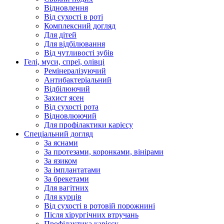
Відновлення
Від сухості в роті
Комплексний догляд
Для дітей
Для відбілювання
Від чутливості зубів
Гелі, муси, спреї, олівці
Ремінералізуючий
Антибактеріальний
Відбілюючий
Захист ясен
Від сухості рота
Відновлюючий
Для профілактики карієсу
Спеціальний догляд
За яснами
За протезами, коронками, вінірами
За язиком
За імплантатами
За брекетами
Для вагітних
Для курців
Від сухості в ротовій порожнині
Після хірургічних втручань
Профілактика карієсу