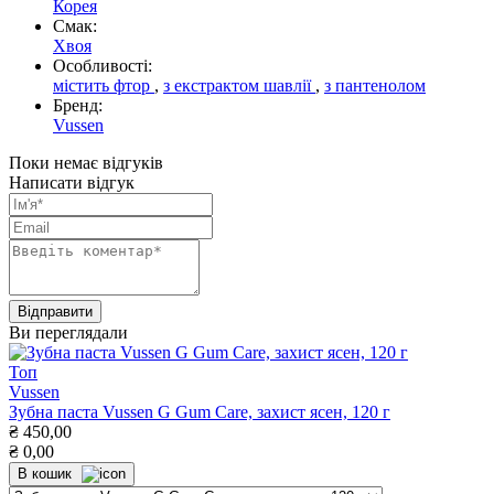
Корея
Смак:
Хвоя
Особливості:
містить фтор
,
з екстрактом шавлії
,
з пантенолом
Бренд:
Vussen
Поки немає відгуків
Написати відгук
Ви переглядали
Топ
Vussen
Зубна паста Vussen G Gum Care, захист ясен, 120 г
₴
450,00
₴
0,00
В кошик