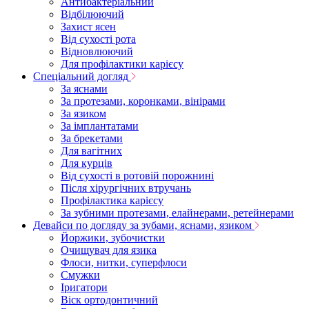
Антибактеріальний
Відбілюючий
Захист ясен
Від сухості рота
Відновлюючий
Для профілактики карієсу
Спеціальний догляд
За яснами
За протезами, коронками, вінірами
За язиком
За імплантатами
За брекетами
Для вагітних
Для курців
Від сухості в ротовій порожнині
Після хірургічних втручань
Профілактика карієсу
За зубними протезами, елайнерами, ретейнерами
Девайси по догляду за зубами, яснами, язиком
Йоржики, зубочистки
Очищувач для язика
Флоси, нитки, суперфлоси
Смужки
Іригатори
Віск ортодонтичний