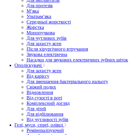
Для імплантатів
Для протезів
Мʼяка
Ультрамʼяка
Середньої жорсткості
Жорстка
Монопучкова
Для чутливих зубів
Для захисту ясен
Після хірургічного втручання
Звукова електрична
Насадки для звукових електричних зубних щіток
Ополіскувачі
Для захисту ясен
Від карієсу
Для зменшення бактеріального нальоту
Свіжий подих
Відновлення
Від сухості в роті
Комплексний догляд
Для дітей
Для відбілювання
Від чутливості зубів
Гелі, муси, спреї, олівці
Ремінералізуючий