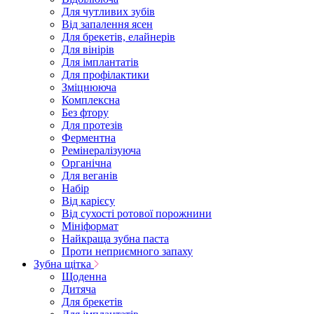
Для чутливих зубів
Від запалення ясен
Для брекетів, елайнерів
Для вінірів
Для імплантатів
Для профілактики
Зміцнююча
Комплексна
Без фтору
Для протезів
Ферментна
Ремінералізуюча
Органічна
Для веганів
Набір
Від карієсу
Від сухості ротової порожнини
Мініформат
Найкраща зубна паста
Проти неприємного запаху
Зубна щітка
Щоденна
Дитяча
Для брекетів