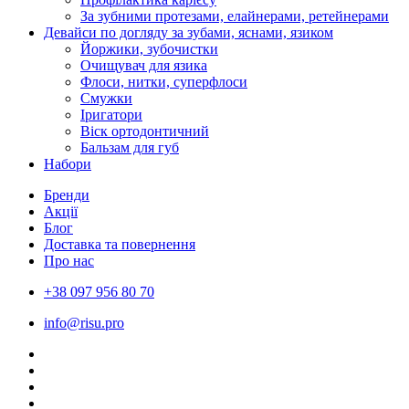
За зубними протезами, елайнерами, ретейнерами
Девайси по догляду за зубами, яснами, язиком
Йоржики, зубочистки
Очищувач для язика
Флоси, нитки, суперфлоси
Смужки
Іригатори
Віск ортодонтичний
Бальзам для губ
Набори
Бренди
Акції
Блог
Доставка та повернення
Про нас
+38 097 956 80 70
info@risu.pro