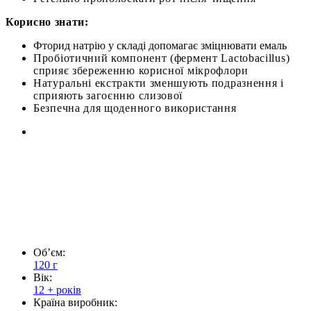
Корисно знати:
Фторид натрію у складі допомагає зміцнювати емаль
Пробіотичний компонент (фермент Lactobacillus)
сприяє збереженню корисної мікрофлори
Натуральні екстракти зменшують подразнення і
сприяють загоєнню слизової
Безпечна для щоденного використання
Обʼєм:
120 г
Вік:
12 + років
Країна виробник: