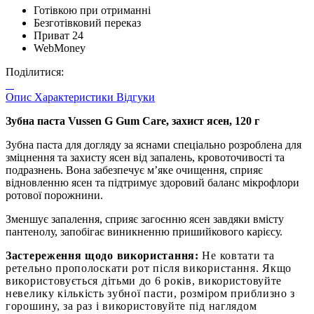
Готівкою при отриманні
Безготівковий переказ
Приват 24
WebMoney
Поділитися:
Опис
Характеристики
Відгуки
Зубна паста Vussen G Gum Care, захист ясен, 120 г
Зубна паста для догляду за яснами спеціально розроблена для
зміцнення та захисту ясен від запалень, кровоточивості та
подразнень. Вона забезпечує м’яке очищення, сприяє
відновленню ясен та підтримує здоровий баланс мікрофлори
ротової порожнини.
Зменшує запалення, сприяє загоєнню ясен завдяки вмісту
пантенолу, запобігає виникненню пришийкового карієсу.
Застереження щодо використання:
Не ковтати та
ретельно прополоскати рот після використання. Якщо
використовується дітьми до 6 років, використовуйте
невелику кількість зубної пасти, розміром приблизно з
горошину, за раз і використовуйте під наглядом