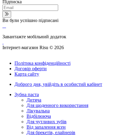
Підписка
Ви були успішно підписані
Завантажте мобільний додаток
Інтернет-магазин Risu © 2026
Політика конфіденційності
Договір оферти
Карта сайту
Доброго дня,
увійдіть в особистий кабінет
Зубна паста
Дитяча
Для щоденного використання
Лікувальна
Відбілююча
Для чутливих зубів
Від запалення ясен
Для брекетів, елайнерів