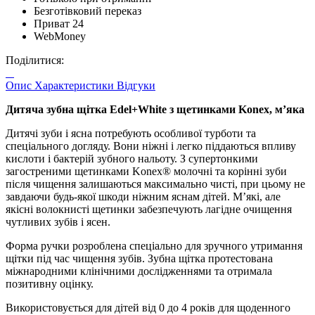
Безготівковий переказ
Приват 24
WebMoney
Поділитися:
Опис
Характеристики
Відгуки
Дитяча зубна щітка Edel+White з щетинками Konex, мʼяка
Дитячі зуби і ясна потребують особливої турботи та
спеціального догляду. Вони ніжні і легко піддаються впливу
кислоти і бактерій зубного нальоту. З супертонкими
загостреними щетинками Konex® молочні та корінні зуби
після чищення залишаються максимально чисті, при цьому не
завдаючи будь-якої шкоди ніжним яснам дітей. М’які, але
якісні волокнисті щетинки забезпечують лагідне очищення
чутливих зубів і ясен.
Форма ручки розроблена спеціально для зручного утримання
щітки під час чищення зубів. Зубна щітка протестована
міжнародними клінічними дослідженнями та отримала
позитивну оцінку.
Використовується для дітей від 0 до 4 років для щоденного