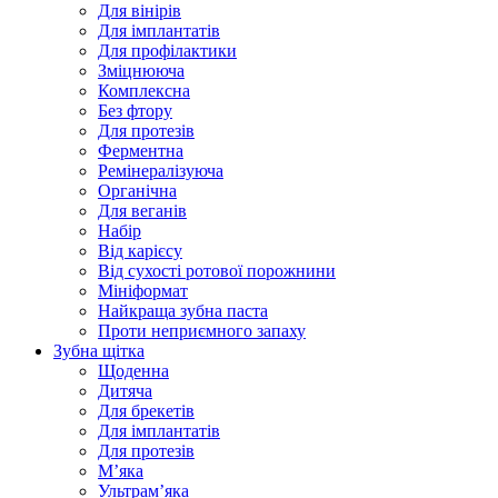
Для вінірів
Для імплантатів
Для профілактики
Зміцнююча
Комплексна
Без фтору
Для протезів
Ферментна
Ремінералізуюча
Органічна
Для веганів
Набір
Від карієсу
Від сухості ротової порожнини
Мініформат
Найкраща зубна паста
Проти неприємного запаху
Зубна щітка
Щоденна
Дитяча
Для брекетів
Для імплантатів
Для протезів
Мʼяка
Ультрамʼяка