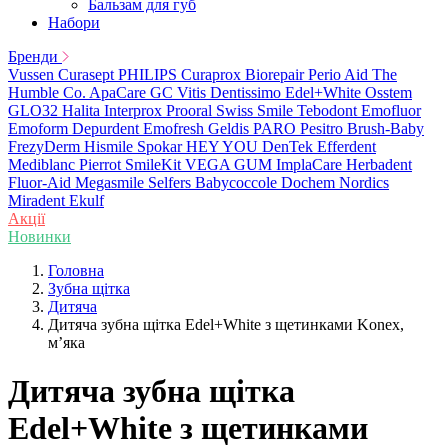
Бальзам для губ
Набори
Бренди
Vussen
Curasept
PHILIPS
Curaprox
Biorepair
Perio Aid
The
Humble Co.
ApaCare
GC
Vitis
Dentissimo
Edel+White
Osstem
GLO32
Halita
Interprox
Prooral
Swiss Smile
Tebodont
Emofluor
Emoform
Depurdent
Emofresh
Geldis
PARO
Pesitro
Brush-Baby
FrezyDerm
Hismile
Spokar
HEY YOU
DenTek
Efferdent
Mediblanc
Pierrot
SmileKit
VEGA
GUM
ImplaCare
Herbadent
Fluor-Aid
Megasmile
Selfers
Babycoccole
Dochem
Nordics
Miradent
Ekulf
Акції
Новинки
Головна
Зубна щітка
Дитяча
Дитяча зубна щітка Edel+White з щетинками Konex,
мʼяка
Дитяча зубна щітка
Edel+White з щетинками