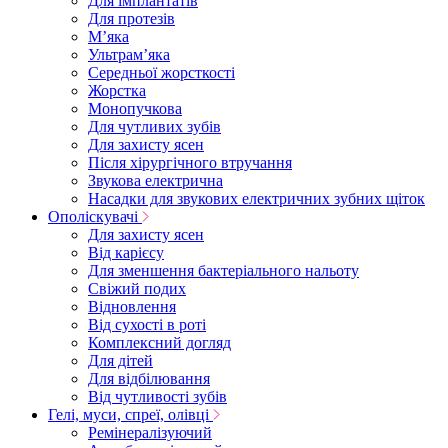
Для імплантатів
Для протезів
Мʼяка
Ультрамʼяка
Середньої жорсткості
Жорстка
Монопучкова
Для чутливих зубів
Для захисту ясен
Після хірургічного втручання
Звукова електрична
Насадки для звукових електричних зубних щіток
Ополіскувачі
Для захисту ясен
Від карієсу
Для зменшення бактеріального нальоту
Свіжий подих
Відновлення
Від сухості в роті
Комплексний догляд
Для дітей
Для відбілювання
Від чутливості зубів
Гелі, муси, спреї, олівці
Ремінералізуючий