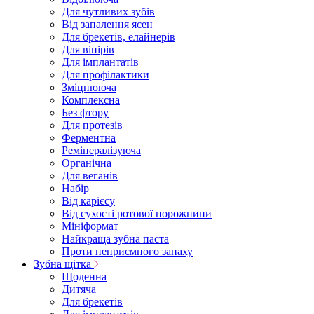
Для чутливих зубів
Від запалення ясен
Для брекетів, елайнерів
Для вінірів
Для імплантатів
Для профілактики
Зміцнююча
Комплексна
Без фтору
Для протезів
Ферментна
Ремінералізуюча
Органічна
Для веганів
Набір
Від карієсу
Від сухості ротової порожнини
Мініформат
Найкраща зубна паста
Проти неприємного запаху
Зубна щітка
Щоденна
Дитяча
Для брекетів