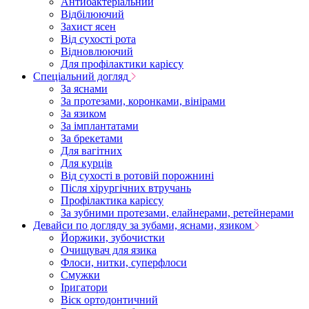
Антибактеріальний
Відбілюючий
Захист ясен
Від сухості рота
Відновлюючий
Для профілактики карієсу
Спеціальний догляд
За яснами
За протезами, коронками, вінірами
За язиком
За імплантатами
За брекетами
Для вагітних
Для курців
Від сухості в ротовій порожнині
Після хірургічних втручань
Профілактика карієсу
За зубними протезами, елайнерами, ретейнерами
Девайси по догляду за зубами, яснами, язиком
Йоржики, зубочистки
Очищувач для язика
Флоси, нитки, суперфлоси
Смужки
Іригатори
Віск ортодонтичний