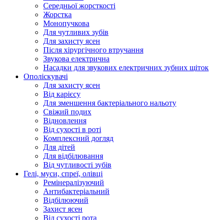
Середньої жорсткості
Жорстка
Монопучкова
Для чутливих зубів
Для захисту ясен
Після хірургічного втручання
Звукова електрична
Насадки для звукових електричних зубних щіток
Ополіскувачі
Для захисту ясен
Від карієсу
Для зменшення бактеріального нальоту
Свіжий подих
Відновлення
Від сухості в роті
Комплексний догляд
Для дітей
Для відбілювання
Від чутливості зубів
Гелі, муси, спреї, олівці
Ремінералізуючий
Антибактеріальний
Відбілюючий
Захист ясен
Від сухості рота