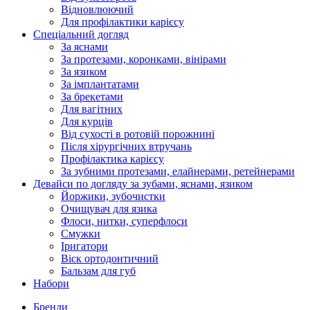
Відновлюючий
Для профілактики карієсу
Спеціальний догляд
За яснами
За протезами, коронками, вінірами
За язиком
За імплантатами
За брекетами
Для вагітних
Для курців
Від сухості в ротовій порожнині
Після хірургічних втручань
Профілактика карієсу
За зубними протезами, елайнерами, ретейнерами
Девайси по догляду за зубами, яснами, язиком
Йоржики, зубочистки
Очищувач для язика
Флоси, нитки, суперфлоси
Смужки
Іригатори
Віск ортодонтичний
Бальзам для губ
Набори
Бренди