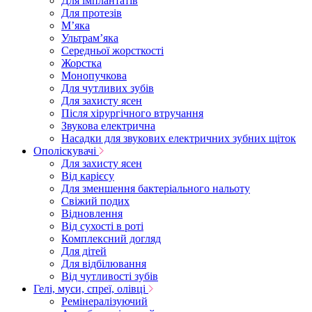
Для імплантатів
Для протезів
Мʼяка
Ультрамʼяка
Середньої жорсткості
Жорстка
Монопучкова
Для чутливих зубів
Для захисту ясен
Після хірургічного втручання
Звукова електрична
Насадки для звукових електричних зубних щіток
Ополіскувачі
Для захисту ясен
Від карієсу
Для зменшення бактеріального нальоту
Свіжий подих
Відновлення
Від сухості в роті
Комплексний догляд
Для дітей
Для відбілювання
Від чутливості зубів
Гелі, муси, спреї, олівці
Ремінералізуючий