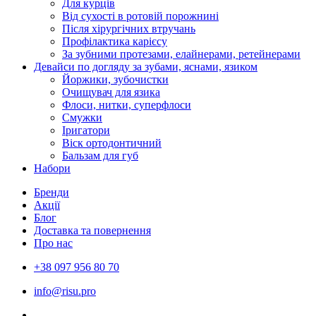
Для курців
Від сухості в ротовій порожнині
Після хірургічних втручань
Профілактика карієсу
За зубними протезами, елайнерами, ретейнерами
Девайси по догляду за зубами, яснами, язиком
Йоржики, зубочистки
Очищувач для язика
Флоси, нитки, суперфлоси
Смужки
Іригатори
Віск ортодонтичний
Бальзам для губ
Набори
Бренди
Акції
Блог
Доставка та повернення
Про нас
+38 097 956 80 70
info@risu.pro