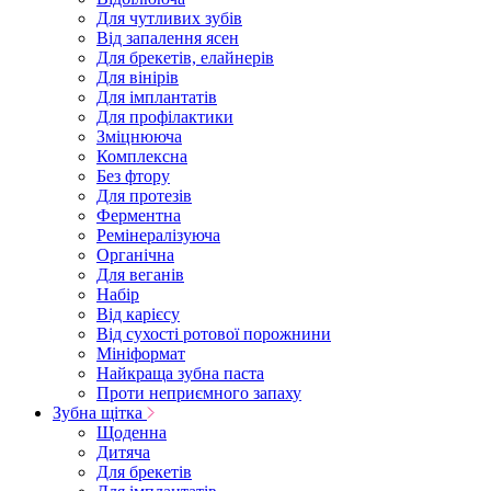
Для чутливих зубів
Від запалення ясен
Для брекетів, елайнерів
Для вінірів
Для імплантатів
Для профілактики
Зміцнююча
Комплексна
Без фтору
Для протезів
Ферментна
Ремінералізуюча
Органічна
Для веганів
Набір
Від карієсу
Від сухості ротової порожнини
Мініформат
Найкраща зубна паста
Проти неприємного запаху
Зубна щітка
Щоденна
Дитяча
Для брекетів