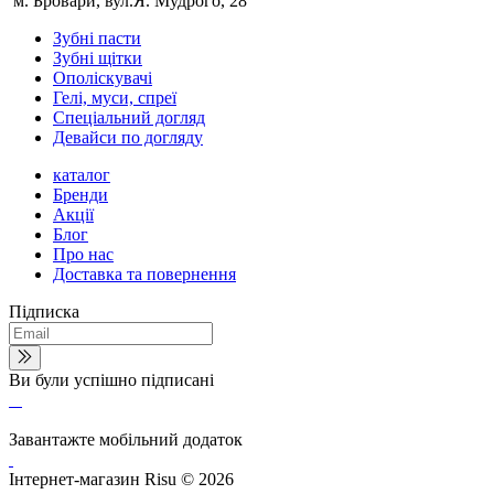
м. Бровари, вул.Я. Мудрого, 28
Зубні пасти
Зубні щітки
Ополіскувачі
Гелі, муси, спреї
Спеціальний догляд
Девайси по догляду
каталог
Бренди
Акції
Блог
Про нас
Доставка та повернення
Підписка
Ви були успішно підписані
Завантажте мобільний додаток
Інтернет-магазин Risu © 2026