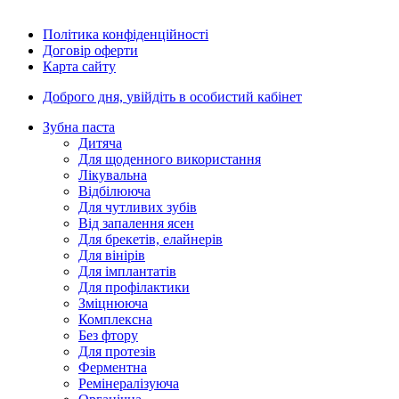
Політика конфіденційності
Договір оферти
Карта сайту
Доброго дня,
увійдіть в особистий кабінет
Зубна паста
Дитяча
Для щоденного використання
Лікувальна
Відбілююча
Для чутливих зубів
Від запалення ясен
Для брекетів, елайнерів
Для вінірів
Для імплантатів
Для профілактики
Зміцнююча
Комплексна
Без фтору
Для протезів
Ферментна
Ремінералізуюча