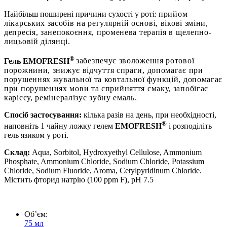
Найбільш поширені причини сухості у роті:
прийом
лікарських засобів на регулярній основі,
вікові зміни,
депресія, занепокоєння,
променева терапія в щелепно-
лицьовій ділянці.
®
Гель EMOFRESH
забезпечує зволоження ротової
порожнини,
знижує відчуття спраги,
допомагає при
порушеннях жувальної та ковтальної функцій,
допомагає
при порушеннях мови та сприйняття смаку,
запобігає
карієсу,
ремінералізує зубну емаль.
Спосіб застосування:
кілька разів на день, при необхідності,
®
наповніть 1 чайну ложку гелем
EMOFRESH
і розподіліть
гель язиком у роті.
Склад:
Aqua, Sorbitol, Hydroxyethyl Cellulose, Ammonium
Phosphate, Ammonium Chloride, Sodium Chloride, Potassium
Chloride, Sodium Fluoride, Aroma, Cetylpyridinum Chloride.
Містить фторид натрію (100 ppm F), pH 7.5
Обʼєм:
75 мл