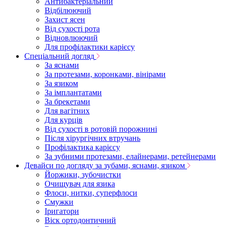
Антибактеріальний
Відбілюючий
Захист ясен
Від сухості рота
Відновлюючий
Для профілактики карієсу
Спеціальний догляд
За яснами
За протезами, коронками, вінірами
За язиком
За імплантатами
За брекетами
Для вагітних
Для курців
Від сухості в ротовій порожнині
Після хірургічних втручань
Профілактика карієсу
За зубними протезами, елайнерами, ретейнерами
Девайси по догляду за зубами, яснами, язиком
Йоржики, зубочистки
Очищувач для язика
Флоси, нитки, суперфлоси
Смужки
Іригатори
Віск ортодонтичний