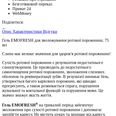
Безготівковий переказ
Приват 24
WebMoney
Поділитися:
Опис
Характеристики
Відгуки
Гель EMOFRESH для зволожування ротової порожнини, 75
мл
Слина має велике значення для здоров'я ротової порожнини!
Сухість ротової порожнини є результатом недостатнього
слиноутворення. Це призводить до недостатнього
самоочищення ротової порожнини, зволоження слизових
оболонок та ремінералізації зубів. В результаті виникає біль,
утворюється багато каріозних порожнин, які швидко
прогресують, а також розвивається спрага, порушення
жувальної та ковтальної функцій та порушення мови. Це
значно знижує якість життя.
®
Гель EMOFRESH
на тривалий період забезпечує
зволоження при сухості ротової порожнини і допомагає
запобігти карієсу. Не містить цукру та захищає від карієсу.