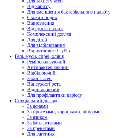
Для захисту ясен
Від карієсу
Для зменшення бактеріального нальоту
Свіжий подих
Відновлення
Від сухості в роті
Комплексний догляд
Для дітей
Для відбілювання
Від чутливості зубів
Гелі, муси, спреї, олівці
Ремінералізуючий
Антибактеріальний
Відбілюючий
Захист ясен
Від сухості рота
Відновлюючий
Для профілактики карієсу
Спеціальний догляд
За яснами
За протезами, коронками, вінірами
За язиком
За імплантатами
За брекетами
Для вагітних