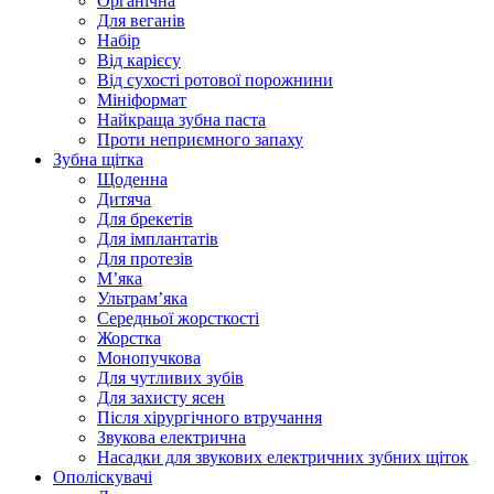
Органічна
Для веганів
Набір
Від карієсу
Від сухості ротової порожнини
Мініформат
Найкраща зубна паста
Проти неприємного запаху
Зубна щітка
Щоденна
Дитяча
Для брекетів
Для імплантатів
Для протезів
Мʼяка
Ультрамʼяка
Середньої жорсткості
Жорстка
Монопучкова
Для чутливих зубів
Для захисту ясен
Після хірургічного втручання
Звукова електрична
Насадки для звукових електричних зубних щіток
Ополіскувачі