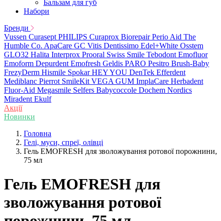
Бальзам для губ
Набори
Бренди
Vussen
Curasept
PHILIPS
Curaprox
Biorepair
Perio Aid
The
Humble Co.
ApaCare
GC
Vitis
Dentissimo
Edel+White
Osstem
GLO32
Halita
Interprox
Prooral
Swiss Smile
Tebodont
Emofluor
Emoform
Depurdent
Emofresh
Geldis
PARO
Pesitro
Brush-Baby
FrezyDerm
Hismile
Spokar
HEY YOU
DenTek
Efferdent
Mediblanc
Pierrot
SmileKit
VEGA
GUM
ImplaCare
Herbadent
Fluor-Aid
Megasmile
Selfers
Babycoccole
Dochem
Nordics
Miradent
Ekulf
Акції
Новинки
Головна
Гелі, муси, спреї, олівці
Гель EMOFRESH для зволожування ротової порожнини,
75 мл
Гель EMOFRESH для
зволожування ротової
порожнини, 75 мл