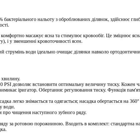
% бактеріального нальоту з оброблюваних ділянок, здійснює глиб
ості.
омфортно масажує ясна та стимулює кровообіг. Це зміцнює ясна
у), і у зменшенні кровоточивості ясен.
й струмінь води ідеально очищає ділянки навколо ортодонтичних 
 хвилину.
110 PSI дозволяє встановити оптимальну величину тиску. Кожен ч
вимикає іригатор. Обертання: регулювання тиску. Функція пам'ят
дка легко знімається та одягається; насадка обертається на 360°
у води.
м про чищення наступного зубного ряду.
ляду за ротовою порожниною. Входить в комплект: стандартна наса
ка.