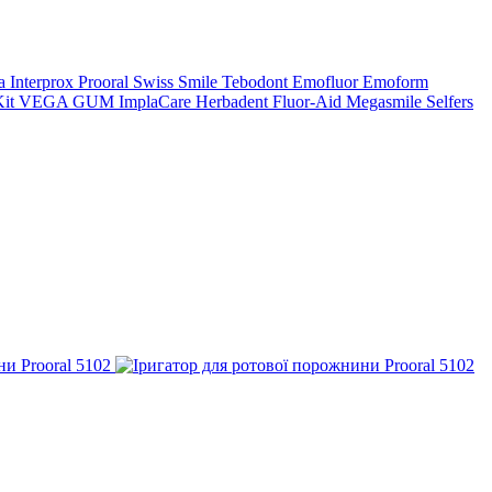
a
Interprox
Prooral
Swiss Smile
Tebodont
Emofluor
Emoform
it
VEGA
GUM
ImplaCare
Herbadent
Fluor-Aid
Megasmile
Selfers