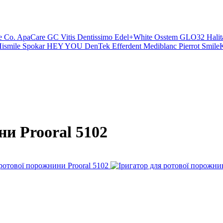
e Co.
ApaCare
GC
Vitis
Dentissimo
Edel+White
Osstem
GLO32
Halit
ismile
Spokar
HEY YOU
DenTek
Efferdent
Mediblanc
Pierrot
SmileK
ни Prooral 5102