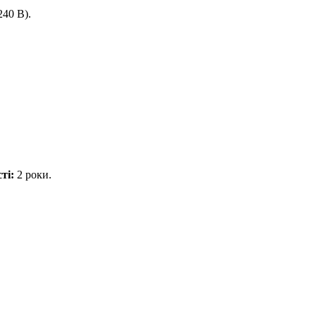
240 В).
ті:
2 роки.