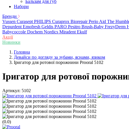
Бальзам для губ
Набори
Бренди
Vussen
Curasept
PHILIPS
Curaprox
Biorepair
Perio Aid
The Humbl
Depurdent
Emofresh
Geldis
PARO
Pesitro
Brush-Baby
FrezyDerm
H
Babycoccole
Dochem
Nordics
Miradent
Ekulf
Акції
Новинки
Головна
Девайси по догляду за зубами, яснами, язиком
Іригатор для ротової порожнини Prooral 5102
Іригатор для ротової порожни
Артикул:
5102
(0.0)