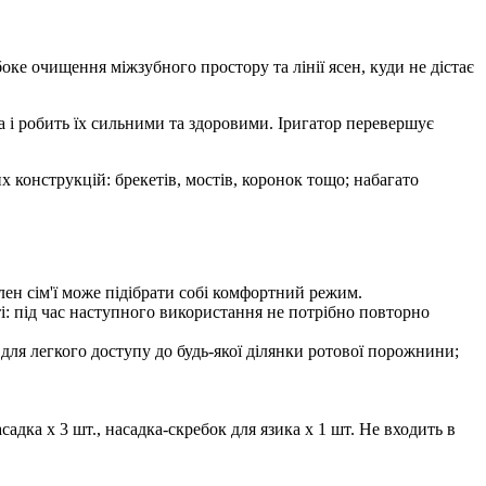
оке очищення міжзубного простору та лінії ясен, куди не дістає
 і робить їх сильними та здоровими. Іригатор перевершує
конструкцій: брекетів, мостів, коронок тощо; набагато
лен сім'ї може підібрати собі комфортний режим.
і: під час наступного використання не потрібно повторно
 для легкого доступу до будь-якої ділянки ротової порожнини;
дка х 3 шт., насадка-скребок для язика х 1 шт. Не входить в