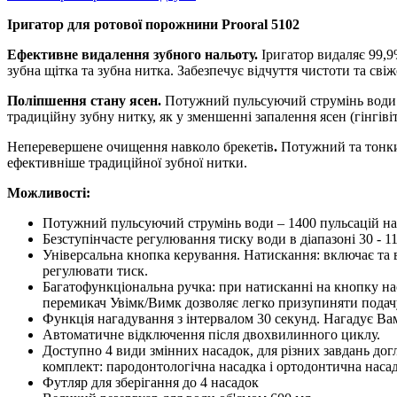
Іригатор для ротової порожнини Prooral 5102
Ефективне видалення зубного нальоту.
Іригатор видаляє 99,9
зубна щітка та зубна нитка. Забезпечує відчуття чистоти та свіж
Поліпшення стану ясен.
Потужний пульсуючий струмінь води к
традиційну зубну нитку, як у зменшенні запалення ясен (гінгівіт
Неперевершене очищення навколо брекетів
.
Потужний та тонки
ефективніше традиційної зубної нитки.
Можливості:
Потужний пульсуючий струмінь води – 1400 пульсацій на
Безступінчасте регулювання тиску води в діапазоні 30 - 
Універсальна кнопка керування. Натискання: включає та 
регулювати тиск.
Багатофункціональна ручка: при натисканні на кнопку наса
перемикач Увімк/Вимк дозволяє легко призупиняти подач
Функція нагадування з інтервалом 30 секунд. Нагадує Ва
Автоматичне відключення після двохвилинного циклу.
Доступно 4 види змінних насадок, для різних завдань дог
комплект: пародонтологічна насадка і ортодонтична насад
Футляр для зберігання до 4 насадок