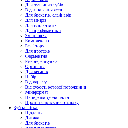
Для чутливих зубів
Від запалення ясен
Для брекетів, елайнерів
Для вінірів
Для імплантатів
Для профілактики
Зміцнююча
Комплексна
Без фтору
Для протезів
Ферментна
Ремінералізуюча
Органічна
Для веганів
Набір
Від карієсу
Від сухості ротової порожнини
Мініформат
Найкраща зубна паста
Проти неприємного запаху
Зубна щітка
Щоденна
Дитяча
Для брекетів