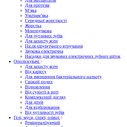
Для імплантатів
Для протезів
Мʼяка
Ультрамʼяка
Середньої жорсткості
Жорстка
Монопучкова
Для чутливих зубів
Для захисту ясен
Після хірургічного втручання
Звукова електрична
Насадки для звукових електричних зубних щіток
Ополіскувачі
Для захисту ясен
Від карієсу
Для зменшення бактеріального нальоту
Свіжий подих
Відновлення
Від сухості в роті
Комплексний догляд
Для дітей
Для відбілювання
Від чутливості зубів
Гелі, муси, спреї, олівці
Ремінералізуючий