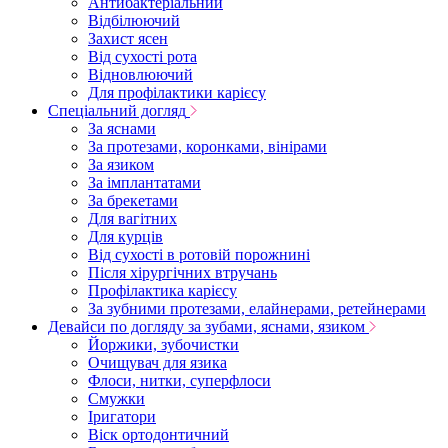
Антибактеріальний
Відбілюючий
Захист ясен
Від сухості рота
Відновлюючий
Для профілактики карієсу
Спеціальний догляд
За яснами
За протезами, коронками, вінірами
За язиком
За імплантатами
За брекетами
Для вагітних
Для курців
Від сухості в ротовій порожнині
Після хірургічних втручань
Профілактика карієсу
За зубними протезами, елайнерами, ретейнерами
Девайси по догляду за зубами, яснами, язиком
Йоржики, зубочистки
Очищувач для язика
Флоси, нитки, суперфлоси
Смужки
Іригатори
Віск ортодонтичний