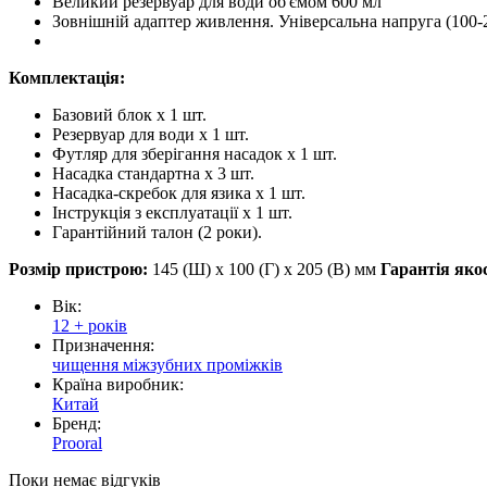
Великий резервуар для води об'ємом 600 мл
Зовнішній адаптер живлення. Універсальна напруга (100-
Комплектація:
Базовий блок х 1 шт.
Резервуар для води х 1 шт.
Футляр для зберігання насадок x 1 шт.
Насадка стандартна x 3 шт.
Насадка-скребок для язика х 1 шт.
Інструкція з експлуатації х 1 шт.
Гарантійний талон (2 роки).
Розмір пристрою:
145 (Ш) x 100 (Г) x 205 (В) мм
Гарантія якос
Вік:
12 + років
Призначення:
чищення міжзубних проміжків
Країна виробник:
Китай
Бренд:
Prooral
Поки немає відгуків