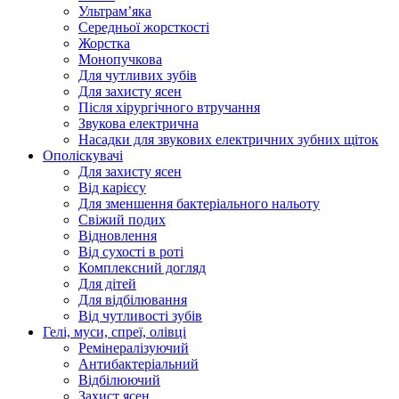
Ультрамʼяка
Середньої жорсткості
Жорстка
Монопучкова
Для чутливих зубів
Для захисту ясен
Після хірургічного втручання
Звукова електрична
Насадки для звукових електричних зубних щіток
Ополіскувачі
Для захисту ясен
Від карієсу
Для зменшення бактеріального нальоту
Свіжий подих
Відновлення
Від сухості в роті
Комплексний догляд
Для дітей
Для відбілювання
Від чутливості зубів
Гелі, муси, спреї, олівці
Ремінералізуючий
Антибактеріальний
Відбілюючий
Захист ясен