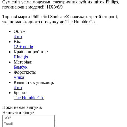
Сумісні з усіма моделями електричних зубних щіток Philips,
починаючи з моделей: HX3/6/9
Торгові марки Philips® і Sonicare® належать третій стороні,
яка не має жодного стосунку до The Humble Co.
Обʼєм:
4 шт
Вік:
12 + років
Країна виробник:
Швеція
Матеріал:
Бамбук
Жорсткість:
мʼяка
Кількість в упаковці:
4 шт
Бренд:
The Humble Co.
Поки немає відгуків
Написати відгук