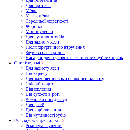
Для імплантатів
Для протезів
Мʼяка
Ультрамʼяка
Середньої жорсткості
Жорстка
Монопучкова
Для чутливих зубів
Для захисту ясен
Після хірургічного втручання
Звукова електрична
Насадки для звукових електричних зубних щіток
Ополіскувачі
Для захисту ясен
Від карієсу
Для зменшення бактеріального нальоту
Свіжий подих
Відновлення
Від сухості в роті
Комплексний догляд
Для дітей
Для відбілювання
Від чутливості зубів
Гелі, муси, спреї, олівці
Ремінералізуючий