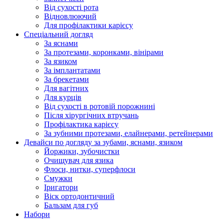
Від сухості рота
Відновлюючий
Для профілактики карієсу
Спеціальний догляд
За яснами
За протезами, коронками, вінірами
За язиком
За імплантатами
За брекетами
Для вагітних
Для курців
Від сухості в ротовій порожнині
Після хірургічних втручань
Профілактика карієсу
За зубними протезами, елайнерами, ретейнерами
Девайси по догляду за зубами, яснами, язиком
Йоржики, зубочистки
Очищувач для язика
Флоси, нитки, суперфлоси
Смужки
Іригатори
Віск ортодонтичний
Бальзам для губ
Набори