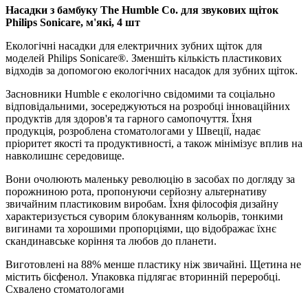
Насадки з бамбуку The Humble Co. для звукових щіток
Philips Sonicare, м'які, 4 шт
Екологічні насадки для електричних зубних щіток для
моделей Philips Sonicare®. Зменшіть кількість пластикових
відходів за допомогою екологічних насадок для зубних щіток.
Засновники Humble є екологічно свідомими та соціально
відповідальними, зосереджуються на розробці інноваційних
продуктів для здоров'я та гарного самопочуття. Їхня
продукція, розроблена стоматологами у Швеції, надає
пріоритет якості та продуктивності, а також мінімізує вплив на
навколишнє середовище.
Вони очолюють маленьку революцію в засобах по догляду за
порожниною рота, пропонуючи серйозну альтернативу
звичайним пластиковим виробам. Їхня філософія дизайну
характеризується суворим блокуванням кольорів, тонкими
вигинами та хорошими пропорціями, що відображає їхнє
скандинавське коріння та любов до планети.
Виготовлені на 88% менше пластику ніж звичайні. Щетина не
містить бісфенол. Упаковка підлягає вторинній переробці.
Схвалено стоматологами