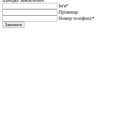
Швидке замовлення
Ім'я*
Прiзвище
Номер телефону*