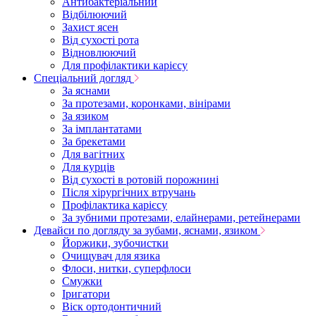
Антибактеріальний
Відбілюючий
Захист ясен
Від сухості рота
Відновлюючий
Для профілактики карієсу
Спеціальний догляд
За яснами
За протезами, коронками, вінірами
За язиком
За імплантатами
За брекетами
Для вагітних
Для курців
Від сухості в ротовій порожнині
Після хірургічних втручань
Профілактика карієсу
За зубними протезами, елайнерами, ретейнерами
Девайси по догляду за зубами, яснами, язиком
Йоржики, зубочистки
Очищувач для язика
Флоси, нитки, суперфлоси
Смужки
Іригатори
Віск ортодонтичний