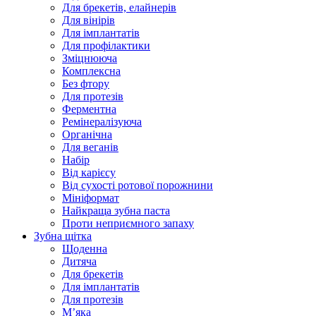
Для брекетів, елайнерів
Для вінірів
Для імплантатів
Для профілактики
Зміцнююча
Комплексна
Без фтору
Для протезів
Ферментна
Ремінералізуюча
Органічна
Для веганів
Набір
Від карієсу
Від сухості ротової порожнини
Мініформат
Найкраща зубна паста
Проти неприємного запаху
Зубна щітка
Щоденна
Дитяча
Для брекетів
Для імплантатів
Для протезів
Мʼяка