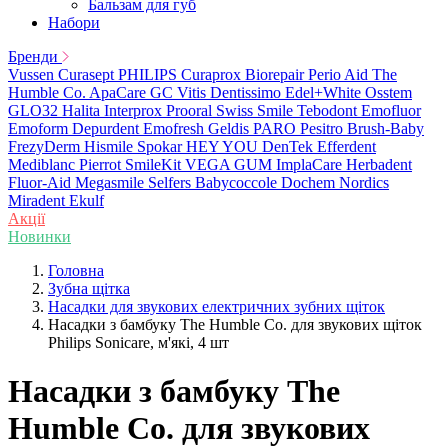
Бальзам для губ
Набори
Бренди
Vussen
Curasept
PHILIPS
Curaprox
Biorepair
Perio Aid
The
Humble Co.
ApaCare
GC
Vitis
Dentissimo
Edel+White
Osstem
GLO32
Halita
Interprox
Prooral
Swiss Smile
Tebodont
Emofluor
Emoform
Depurdent
Emofresh
Geldis
PARO
Pesitro
Brush-Baby
FrezyDerm
Hismile
Spokar
HEY YOU
DenTek
Efferdent
Mediblanc
Pierrot
SmileKit
VEGA
GUM
ImplaCare
Herbadent
Fluor-Aid
Megasmile
Selfers
Babycoccole
Dochem
Nordics
Miradent
Ekulf
Акції
Новинки
Головна
Зубна щітка
Насадки для звукових електричних зубних щіток
Насадки з бамбуку The Humble Co. для звукових щіток
Philips Sonicare, м'які, 4 шт
Насадки з бамбуку The
Humble Co. для звукових