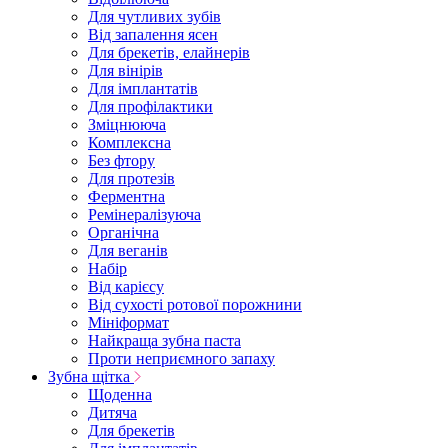
Для чутливих зубів
Від запалення ясен
Для брекетів, елайнерів
Для вінірів
Для імплантатів
Для профілактики
Зміцнююча
Комплексна
Без фтору
Для протезів
Ферментна
Ремінералізуюча
Органічна
Для веганів
Набір
Від карієсу
Від сухості ротової порожнини
Мініформат
Найкраща зубна паста
Проти неприємного запаху
Зубна щітка
Щоденна
Дитяча
Для брекетів