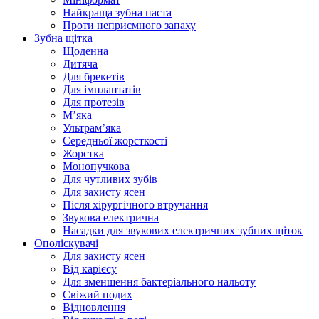
Найкраща зубна паста
Проти неприємного запаху
Зубна щітка
Щоденна
Дитяча
Для брекетів
Для імплантатів
Для протезів
Мʼяка
Ультрамʼяка
Середньої жорсткості
Жорстка
Монопучкова
Для чутливих зубів
Для захисту ясен
Після хірургічного втручання
Звукова електрична
Насадки для звукових електричних зубних щіток
Ополіскувачі
Для захисту ясен
Від карієсу
Для зменшення бактеріального нальоту
Свіжий подих
Відновлення