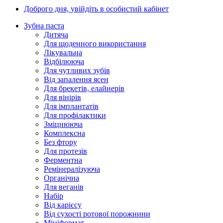
Доброго дня,
увійдіть в особистий кабінет
Зубна паста
Дитяча
Для щоденного використання
Лікувальна
Відбілююча
Для чутливих зубів
Від запалення ясен
Для брекетів, елайнерів
Для вінірів
Для імплантатів
Для профілактики
Зміцнююча
Комплексна
Без фтору
Для протезів
Ферментна
Ремінералізуюча
Органічна
Для веганів
Набір
Від карієсу
Від сухості ротової порожнини
Мініформат