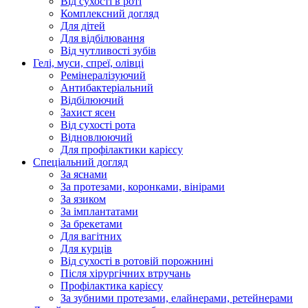
Від сухості в роті
Комплексний догляд
Для дітей
Для відбілювання
Від чутливості зубів
Гелі, муси, спреї, олівці
Ремінералізуючий
Антибактеріальний
Відбілюючий
Захист ясен
Від сухості рота
Відновлюючий
Для профілактики карієсу
Спеціальний догляд
За яснами
За протезами, коронками, вінірами
За язиком
За імплантатами
За брекетами
Для вагітних
Для курців
Від сухості в ротовій порожнині
Після хірургічних втручань
Профілактика карієсу
За зубними протезами, елайнерами, ретейнерами