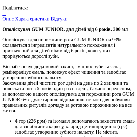
Поділитися:
Опис
Характеристики
Відгуки
Ополіскувач GUM JUNIOR, для дітей від 6 років, 300 мл
Ополіскувач для порожнини рота GUM JUNIOR на 93%
складається з інгредієнтів натурального походження і
призначений для дітей віком від 6 років, коли у них
прорізуються дорослі зуби.
Він забезпечує додатковий захист, зміцнює зуби та ясна,
ремінералізує емаль, подовжує ефект чищення та запобігає
утворенню зубного нальоту.
Заохочення дітей чистити рот двічі на день по 2 хвилини та
полоскати рот з 6 років один раз на день, бажано перед сном,
за допомогою нашого ополіскувача для порожнини рота GUM
JUNIOR 6+ є дуже гарною відправною точкою для побудови
правильних ритуалів догляду за ротовою порожниною на все
життя.
Фтор (226 ррм) та ізомальт допомагають захистити емаль
для запобігання карієсу, хлорид цетилпіридинію (cpc)
запобігає утворенню зубного нальоту. Не містить