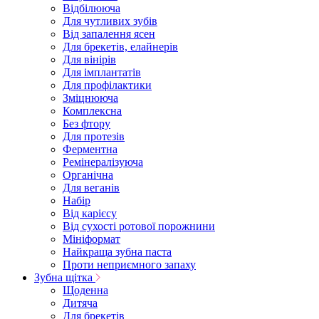
Відбілююча
Для чутливих зубів
Від запалення ясен
Для брекетів, елайнерів
Для вінірів
Для імплантатів
Для профілактики
Зміцнююча
Комплексна
Без фтору
Для протезів
Ферментна
Ремінералізуюча
Органічна
Для веганів
Набір
Від карієсу
Від сухості ротової порожнини
Мініформат
Найкраща зубна паста
Проти неприємного запаху
Зубна щітка
Щоденна
Дитяча
Для брекетів