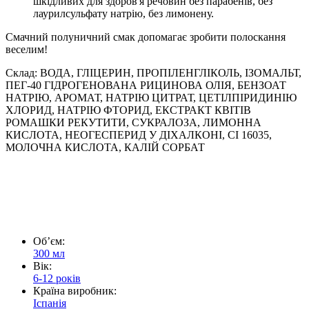
шкідливих для здоров'я речовин без парабенів, без
лаурилсульфату натрію, без лимонену.
Смачний полуничний смак допомагає зробити полоскання
веселим!
Склад: ВОДА, ГЛІЦЕРИН, ПРОПІЛЕНГЛІКОЛЬ, ІЗОМАЛЬТ,
ПЕГ-40 ГІДРОГЕНОВАНА РИЦИНОВА ОЛІЯ, БЕНЗОАТ
НАТРІЮ, АРОМАТ, НАТРІЮ ЦИТРАТ, ЦЕТІЛПІРИДИНІЮ
ХЛОРИД, НАТРІЮ ФТОРИД, ЕКСТРАКТ КВІТІВ
РОМАШКИ РЕКУТИТИ, СУКРАЛОЗА, ЛИМОННА
КИСЛОТА, НЕОГЕСПЕРИД У ДІХАЛКОНІ, CI 16035,
МОЛОЧНА КИСЛОТА, КАЛІЙ СОРБАТ
Обʼєм:
300 мл
Вік:
6-12 років
Країна виробник:
Іспанія