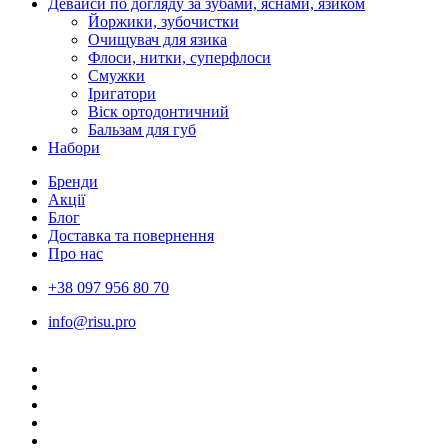
Девайси по догляду за зубами, яснами, язиком
Йоржики, зубочистки
Очищувач для язика
Флоси, нитки, суперфлоси
Смужки
Іригатори
Віск ортодонтичний
Бальзам для губ
Набори
Бренди
Акції
Блог
Доставка та повернення
Про нас
+38 097 956 80 70
info@risu.pro