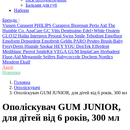
Бальзам для губ
Набори
Бренди
Vussen
Curasept
PHILIPS
Curaprox
Biorepair
Perio Aid
The
Humble Co.
ApaCare
GC
Vitis
Dentissimo
Edel+White
Osstem
GLO32
Halita
Interprox
Prooral
Swiss Smile
Tebodont
Emofluor
Emoform
Depurdent
Emofresh
Geldis
PARO
Pesitro
Brush-Baby
FrezyDerm
Hismile
Spokar
HEY YOU
DenTek
Efferdent
Mediblanc
Pierrot
SmileKit
VEGA
GUM
ImplaCare
Herbadent
Fluor-Aid
Megasmile
Selfers
Babycoccole
Dochem
Nordics
Miradent
Ekulf
Акції
Новинки
Головна
Ополіскувачі
Ополіскувач GUM JUNIOR, для дітей від 6 років, 300 мл
Ополіскувач GUM JUNIOR,
для дітей від 6 років, 300 мл