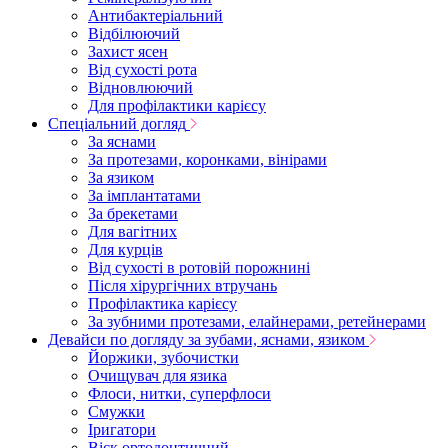
Антибактеріальний
Відбілюючий
Захист ясен
Від сухості рота
Відновлюючий
Для профілактики карієсу
Спеціальний догляд
За яснами
За протезами, коронками, вінірами
За язиком
За імплантатами
За брекетами
Для вагітних
Для курців
Від сухості в ротовій порожнині
Після хірургічних втручань
Профілактика карієсу
За зубними протезами, елайнерами, ретейнерами
Девайси по догляду за зубами, яснами, язиком
Йоржики, зубочистки
Очищувач для язика
Флоси, нитки, суперфлоси
Смужки
Іригатори
Віск ортодонтичний