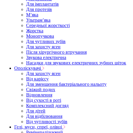
Для імплантатів
Для протезів
Мʼяка
Ультрамʼяка
Середньої жорсткості
Жорстка
Монопучкова
Для чутливих зубів
Для захисту ясен
Після хірургічного втручання
Звукова електрична
Насадки для звукових електричних зубних щіток
Ополіскувачі
Для захисту ясен
Від карієсу
Для зменшення бактеріального нальоту
Свіжий подих
Відновлення
Від сухості в роті
Комплексний догляд
Для дітей
Для відбілювання
Від чутливості зубів
Гелі, муси, спреї, олівці
Ремінералізуючий