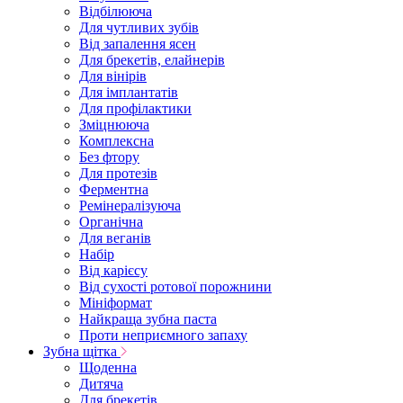
Відбілююча
Для чутливих зубів
Від запалення ясен
Для брекетів, елайнерів
Для вінірів
Для імплантатів
Для профілактики
Зміцнююча
Комплексна
Без фтору
Для протезів
Ферментна
Ремінералізуюча
Органічна
Для веганів
Набір
Від карієсу
Від сухості ротової порожнини
Мініформат
Найкраща зубна паста
Проти неприємного запаху
Зубна щітка
Щоденна
Дитяча
Для брекетів