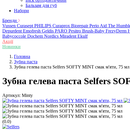
Віск ортодонтичний
Бальзам для губ
Набори
Бренди
Vussen
Curasept
PHILIPS
Curaprox
Biorepair
Perio Aid
The Humbl
Depurdent
Emofresh
Geldis
PARO
Pesitro
Brush-Baby
FrezyDerm
H
Babycoccole
Dochem
Nordics
Miradent
Ekulf
Акції
Новинки
Головна
Зубна паста
Зубна гелева паста Selfers SOFTY MINT смак м'яти, 75 мл
Зубна гелева паста Selfers S
Артикул:
Minty
(0.0)