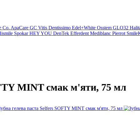
e Co.
ApaCare
GC
Vitis
Dentissimo
Edel+White
Osstem
GLO32
Halit
ismile
Spokar
HEY YOU
DenTek
Efferdent
Mediblanc
Pierrot
SmileK
OFTY MINT смак м'яти, 75 мл