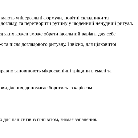
мають універсальні формули, новітні складники та
у догляду, та перетворити рутину у щоденний ненудний ритуал.
д яких кожен зможе обрати ідеальний варіант для себе
та після доглядового ритуалу. І звісно, для цілковитої
правно заповнюють
мікроскопічні
тріщини
в
емалі
та
виділення, допомагає боротись з карієсом.
 для пацієнтів із гінгівітом, знімає запалення.