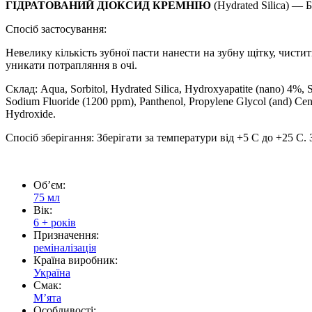
ГІДРАТОВАНИЙ ДІОКСИД КРЕМНІЮ
(Hydrated Silica) — 
Спосіб застосування:
Невелику кількість зубної пасти нанести на зубну щітку, чистит
уникати потрапляння в очі.
Склад: Aqua, Sorbitol, Hydrated Silica, Hydroxyapatite (nano) 4%, 
Sodium Fluoride (1200 ppm), Panthenol, Propylene Glycol (and) Cente
Hydroxide.
Спосіб зберігання:
Зберігати за температури від +5 С до +25 С.
Обʼєм:
75 мл
Вік:
6 + років
Призначення:
реміналізація
Країна виробник:
Україна
Смак:
Мʼята
Особливості: