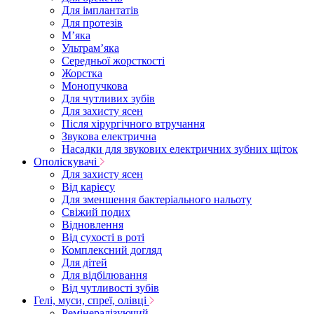
Для імплантатів
Для протезів
Мʼяка
Ультрамʼяка
Середньої жорсткості
Жорстка
Монопучкова
Для чутливих зубів
Для захисту ясен
Після хірургічного втручання
Звукова електрична
Насадки для звукових електричних зубних щіток
Ополіскувачі
Для захисту ясен
Від карієсу
Для зменшення бактеріального нальоту
Свіжий подих
Відновлення
Від сухості в роті
Комплексний догляд
Для дітей
Для відбілювання
Від чутливості зубів
Гелі, муси, спреї, олівці
Ремінералізуючий