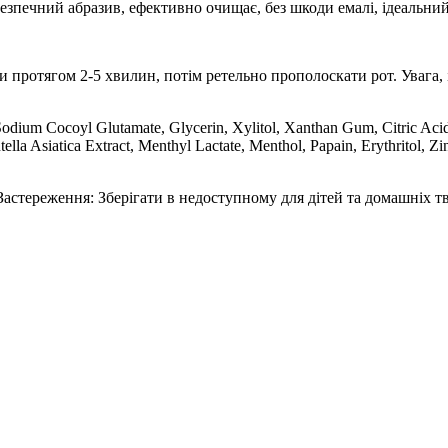
Безпечний абразив, ефективно очищає, без шкоди емалі, ідеальни
и протягом 2-5 хвилин, потім ретельно прополоскати рот. Увага, 
Sodium Cocoyl Glutamate, Glycerin, Xylitol, Xanthan Gum, Citric Aci
lla Asiatica Extract, Menthyl Lactate, Menthol, Papain, Erythritol, Z
Застереження: Зберігати в недоступному для дітей та домашніх тв