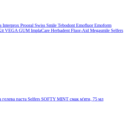
a
Interprox
Prooral
Swiss Smile
Tebodont
Emofluor
Emoform
it
VEGA
GUM
ImplaCare
Herbadent
Fluor-Aid
Megasmile
Selfers