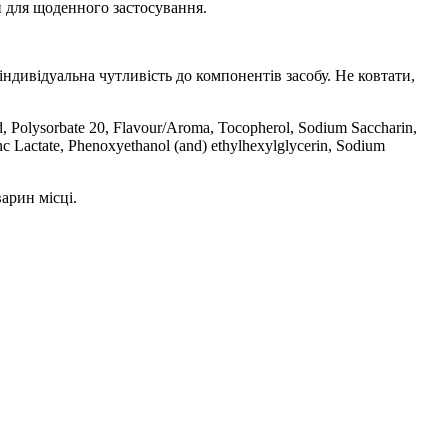
й для щоденного застосування.
індивідуальна чутливість до компонентів засобу. Не ковтати,
d, Polysorbate 20, Flavour/Aroma, Tocopherol, Sodium Saccharin,
inc Lactate, Phenoxyethanol (and) ethylhexylglycerin, Sodium
арин місці.