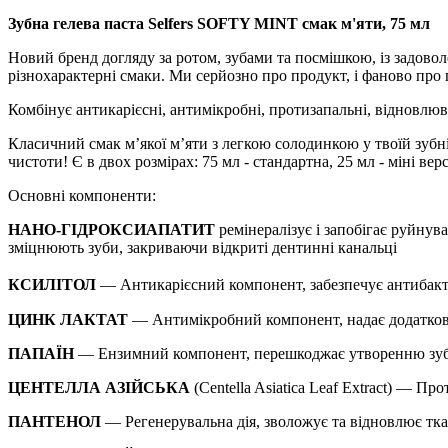
Зубна гелева паста Selfers SOFTY MINT смак м'яти, 75 мл
Новий бренд догляду за ротом, зубами та посмішкою, із задов
різнохарактерні смаки. Ми серйозно про продукт, і фаново про
Комбінує антикарієсні, антимікробні, протизапальні, відновлюв
Класичний смак мʼякої мʼяти з легкою солодинкою у твоїй зубній
чистоти!
Є в двох розмірах: 75 мл - стандартна, 25 мл - міні вер
Основні компоненти:
НАНО
-
ГІДРОКСИАПАТИТ
ремінералізує
і
запобігає
руйнув
зміцнюють зуби
,
закриваючи
відкриті
дентинні
канальці
КСИЛІТОЛ
— Антикарієсний компонент, забезпечує антибакте
ЦИНК ЛАКТАТ
— Антимікробний компонент, надає додаткови
ПАПАЇН
— Ензимний компонент, перешкоджає утворенню зубно
ЦЕНТЕЛЛА АЗІЙСЬКА
(Centella Asiatica Leaf Extract) — Пр
ПАНТЕНОЛ
— Регенерувальна дія, зволожує та відновлює тка