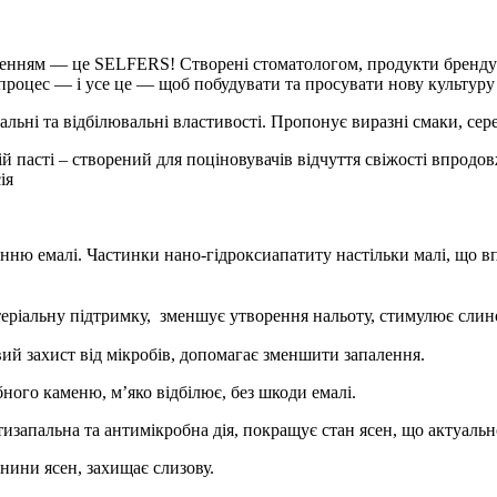
оленням — це SELFERS! Створені стоматологом, продукти бренду 
 процес — і усе це — щоб побудувати та просувати нову культур
альні та відбілювальні властивості.
Пропонує виразні смаки, сере
 пасті – створений для поціновувачів відчуття свіжості впродовж 
сія
анню
емалі.
Частинки
нано
-
гідроксиапатиту
настільки
малі
,
що
в
ріальну підтримку, зменшує утворення нальоту, стимулює слино
й захист від мікробів, допомагає зменшити запалення.
го каменю, мʼяко відбілює, без шкоди емалі.
отизапальна та антимікробна дія, покращує стан ясен, що актуально
нини ясен, захищає слизову.