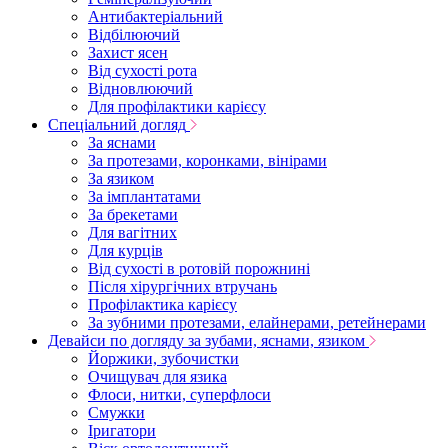
Антибактеріальний
Відбілюючий
Захист ясен
Від сухості рота
Відновлюючий
Для профілактики карієсу
Спеціальний догляд
За яснами
За протезами, коронками, вінірами
За язиком
За імплантатами
За брекетами
Для вагітних
Для курців
Від сухості в ротовій порожнині
Після хірургічних втручань
Профілактика карієсу
За зубними протезами, елайнерами, ретейнерами
Девайси по догляду за зубами, яснами, язиком
Йоржики, зубочистки
Очищувач для язика
Флоси, нитки, суперфлоси
Смужки
Іригатори