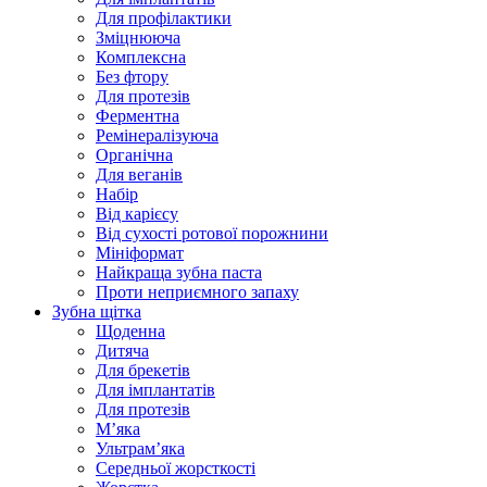
Для профілактики
Зміцнююча
Комплексна
Без фтору
Для протезів
Ферментна
Ремінералізуюча
Органічна
Для веганів
Набір
Від карієсу
Від сухості ротової порожнини
Мініформат
Найкраща зубна паста
Проти неприємного запаху
Зубна щітка
Щоденна
Дитяча
Для брекетів
Для імплантатів
Для протезів
Мʼяка
Ультрамʼяка
Середньої жорсткості