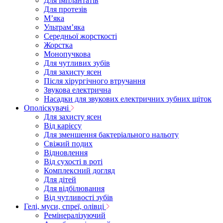
Для імплантатів
Для протезів
Мʼяка
Ультрамʼяка
Середньої жорсткості
Жорстка
Монопучкова
Для чутливих зубів
Для захисту ясен
Після хірургічного втручання
Звукова електрична
Насадки для звукових електричних зубних щіток
Ополіскувачі
Для захисту ясен
Від карієсу
Для зменшення бактеріального нальоту
Свіжий подих
Відновлення
Від сухості в роті
Комплексний догляд
Для дітей
Для відбілювання
Від чутливості зубів
Гелі, муси, спреї, олівці
Ремінералізуючий