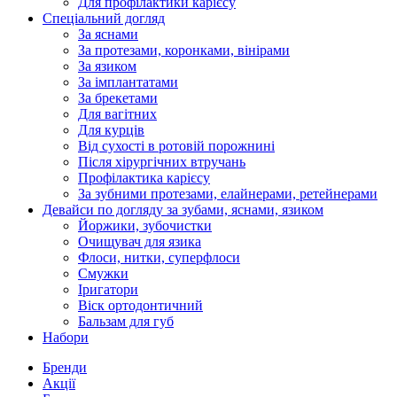
Для профілактики карієсу
Спеціальний догляд
За яснами
За протезами, коронками, вінірами
За язиком
За імплантатами
За брекетами
Для вагітних
Для курців
Від сухості в ротовій порожнині
Після хірургічних втручань
Профілактика карієсу
За зубними протезами, елайнерами, ретейнерами
Девайси по догляду за зубами, яснами, язиком
Йоржики, зубочистки
Очищувач для язика
Флоси, нитки, суперфлоси
Смужки
Іригатори
Віск ортодонтичний
Бальзам для губ
Набори
Бренди
Акції