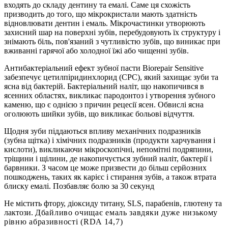
входять до складу дентину та емалі. Саме ця схожість
призводить до того, що мікрокристали мають здатність
відновлювати дентин і емаль. Мікрочастинки утворюють
захисний шар на поверхні зубів, перебудовують їх структуру і
знімають біль, пов'язаний з чутливістю зубів, що виникає при
вживанні гарячої або холодної їжі або чищенні зубів.
Антибактеріальний ефект зубної пасти Biorepair Sensitive
забезпечує цетилпіридинхлорид (CPC), який захищає зуби та
ясна від бактерій. Бактеріальний наліт, що накопичився в
ясенних областях, викликає пародонтоз і утворення зубного
каменю, що є однією з причин рецесії ясен. Обвислі ясна
оголюють шийки зубів, що викликає больові відчуття.
Щодня зуби піддаються впливу механічних подразників
(зубна щітка) і хімічних подразників (продукти харчування і
кислоти), викликаючи мікроскопічні, непомітні подряпини,
тріщини і щілини, де накопичується зубний наліт, бактерії і
барвники. З часом це може призвести до більш серйозних
пошкоджень, таких як карієс і стирання зубів, а також втрата
блиску емалі. Позбавляє болю за 30 секунд
Не містить фтору, діоксиду титану, SLS, парабенів, глютену та
лактози.
Дбайливо очищає емаль завдяки дуже низькому
рівню абразивності (RDA 14,7)