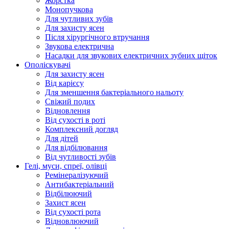
Жорстка
Монопучкова
Для чутливих зубів
Для захисту ясен
Після хірургічного втручання
Звукова електрична
Насадки для звукових електричних зубних щіток
Ополіскувачі
Для захисту ясен
Від карієсу
Для зменшення бактеріального нальоту
Свіжий подих
Відновлення
Від сухості в роті
Комплексний догляд
Для дітей
Для відбілювання
Від чутливості зубів
Гелі, муси, спреї, олівці
Ремінералізуючий
Антибактеріальний
Відбілюючий
Захист ясен
Від сухості рота
Відновлюючий