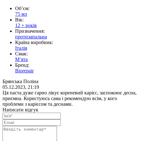
Обʼєм:
75 мл
Вік:
12 + років
Призначення:
протизапальна
Країна виробник:
Італія
Смак:
Мʼята
Бренд:
Biorepair
Брянська Поліна
05.12.2023, 21:19
Ця паста дуже гарно лікує кореневий карієс, заспокоює десна,
приємна. Користуюсь сама і рекомендую всім, у кого
проблеми з карієсом та деснами.
Написати відгук