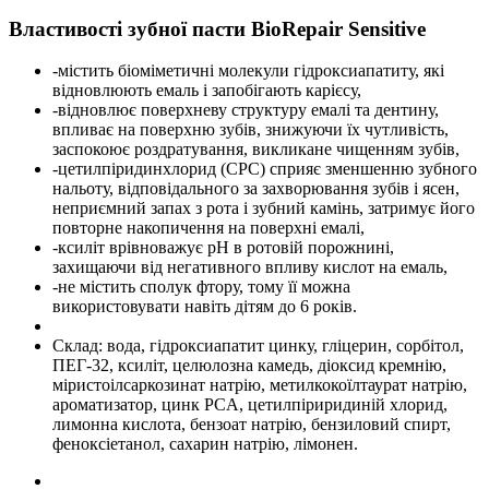
Властивості зубної пасти BioRepair Sensitive
-містить біоміметичні молекули гідроксиапатиту, які
відновлюють емаль і запобігають карієсу,
-відновлює поверхневу структуру емалі та дентину,
впливає на поверхню зубів, знижуючи їх чутливість,
заспокоює роздратування, викликане чищенням зубів,
-цетилпіридинхлорид (СРС) сприяє зменшенню зубного
нальоту, відповідального за захворювання зубів і ясен,
неприємний запах з рота і зубний камінь, затримує його
повторне накопичення на поверхні емалі,
-ксиліт врівноважує рН в ротовій порожнині,
захищаючи від негативного впливу кислот на емаль,
-не містить сполук фтору, тому її можна
використовувати навіть дітям до 6 років.
Склад: вода, гідроксиапатит цинку, гліцерин, сорбітол,
ПЕГ-32, ксиліт, целюлозна камедь, діоксид кремнію,
міристоілсаркозинат натрію, метилкокоїлтаурат натрію,
ароматизатор, цинк PCA, цетилпіриридиній хлорид,
лимонна кислота, бензоат натрію, бензиловий спирт,
феноксіетанол, сахарин натрію, лімонен.