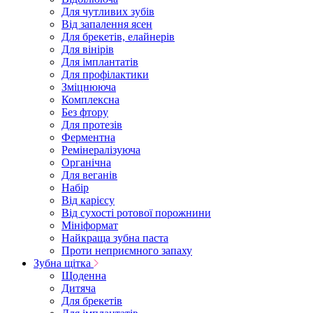
Для чутливих зубів
Від запалення ясен
Для брекетів, елайнерів
Для вінірів
Для імплантатів
Для профілактики
Зміцнююча
Комплексна
Без фтору
Для протезів
Ферментна
Ремінералізуюча
Органічна
Для веганів
Набір
Від карієсу
Від сухості ротової порожнини
Мініформат
Найкраща зубна паста
Проти неприємного запаху
Зубна щітка
Щоденна
Дитяча
Для брекетів