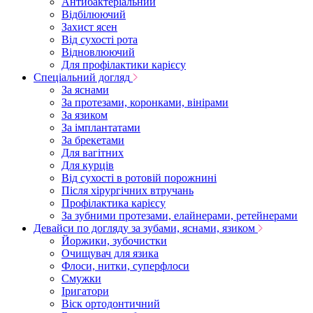
Антибактеріальний
Відбілюючий
Захист ясен
Від сухості рота
Відновлюючий
Для профілактики карієсу
Спеціальний догляд
За яснами
За протезами, коронками, вінірами
За язиком
За імплантатами
За брекетами
Для вагітних
Для курців
Від сухості в ротовій порожнині
Після хірургічних втручань
Профілактика карієсу
За зубними протезами, елайнерами, ретейнерами
Девайси по догляду за зубами, яснами, язиком
Йоржики, зубочистки
Очищувач для язика
Флоси, нитки, суперфлоси
Смужки
Іригатори
Віск ортодонтичний