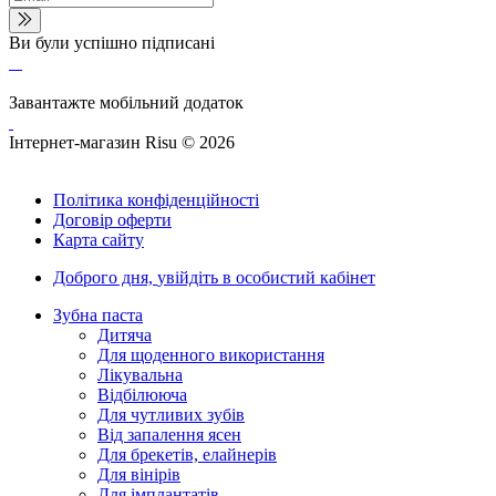
Ви були успішно підписані
Завантажте мобільний додаток
Інтернет-магазин Risu © 2026
Політика конфіденційності
Договір оферти
Карта сайту
Доброго дня,
увійдіть в особистий кабінет
Зубна паста
Дитяча
Для щоденного використання
Лікувальна
Відбілююча
Для чутливих зубів
Від запалення ясен
Для брекетів, елайнерів
Для вінірів
Для імплантатів