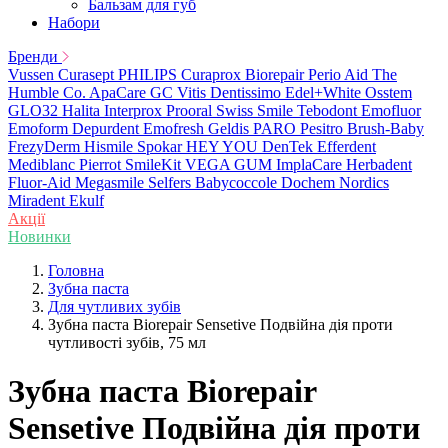
Бальзам для губ
Набори
Бренди
Vussen
Curasept
PHILIPS
Curaprox
Biorepair
Perio Aid
The
Humble Co.
ApaCare
GC
Vitis
Dentissimo
Edel+White
Osstem
GLO32
Halita
Interprox
Prooral
Swiss Smile
Tebodont
Emofluor
Emoform
Depurdent
Emofresh
Geldis
PARO
Pesitro
Brush-Baby
FrezyDerm
Hismile
Spokar
HEY YOU
DenTek
Efferdent
Mediblanc
Pierrot
SmileKit
VEGA
GUM
ImplaCare
Herbadent
Fluor-Aid
Megasmile
Selfers
Babycoccole
Dochem
Nordics
Miradent
Ekulf
Акції
Новинки
Головна
Зубна паста
Для чутливих зубів
Зубна паста Biorepair Sensetive Подвійна дія проти
чутливості зубів, 75 мл
Зубна паста Biorepair
Sensetive Подвійна дія проти