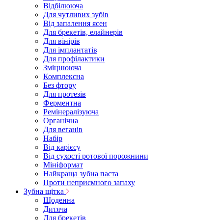
Відбілююча
Для чутливих зубів
Від запалення ясен
Для брекетів, елайнерів
Для вінірів
Для імплантатів
Для профілактики
Зміцнююча
Комплексна
Без фтору
Для протезів
Ферментна
Ремінералізуюча
Органічна
Для веганів
Набір
Від карієсу
Від сухості ротової порожнини
Мініформат
Найкраща зубна паста
Проти неприємного запаху
Зубна щітка
Щоденна
Дитяча
Для брекетів