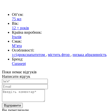
Обʼєм:
75 мл
Вік:
12 + років
Країна виробник:
Італія
Смак:
Мʼята
Особливості:
з гідроксиапатитом
,
містить фтор
,
низька абразивність
Бренд:
Curasept
Поки немає відгуків
Написати відгук
Ви переглядали