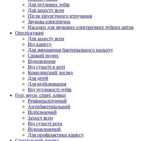
Для чутливих зубів
Для захисту ясен
Після хірургічного втручання
Звукова електрична
Насадки для звукових електричних зубних щіток
Ополіскувачі
Для захисту ясен
Від карієсу
Для зменшення бактеріального нальоту
Свіжий подих
Відновлення
Від сухості в роті
Комплексний догляд
Для дітей
Для відбілювання
Від чутливості зубів
Гелі, муси, спреї, олівці
Ремінералізуючий
Антибактеріальний
Відбілюючий
Захист ясен
Від сухості рота
Відновлюючий
Для профілактики карієсу
Спеціальний догляд