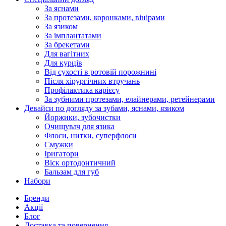
За яснами
За протезами, коронками, вінірами
За язиком
За імплантатами
За брекетами
Для вагітних
Для курців
Від сухості в ротовій порожнині
Після хірургічних втручань
Профілактика карієсу
За зубними протезами, елайнерами, ретейнерами
Девайси по догляду за зубами, яснами, язиком
Йоржики, зубочистки
Очищувач для язика
Флоси, нитки, суперфлоси
Смужки
Іригатори
Віск ортодонтичний
Бальзам для губ
Набори
Бренди
Акції
Блог
Доставка та повернення