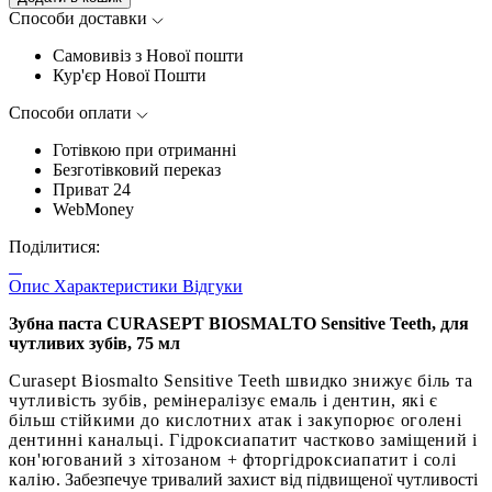
Способи доставки
Самовивіз з Нової пошти
Кур'єр Нової Пошти
Способи оплати
Готівкою при отриманні
Безготівковий переказ
Приват 24
WebMoney
Поділитися:
Опис
Характеристики
Відгуки
Зубна паста CURASEPT BIOSMALTO Sensitive Teeth, для
чутливих зубів, 75 мл
Curasept Biosmalto Sensitive Teeth швидко знижує біль та
чутливість зубів,
ре
мінералізує емаль і дентин
, які є
більш стійкими до кислотних атак і закупорює оголені
дентинні канальці.
Гідроксиапатит частково заміщений і
кон'югований з
хітозаном + фторгідроксиапатит і солі
калію.
Забезпечуе тривалий захист від підвищеної чутливості