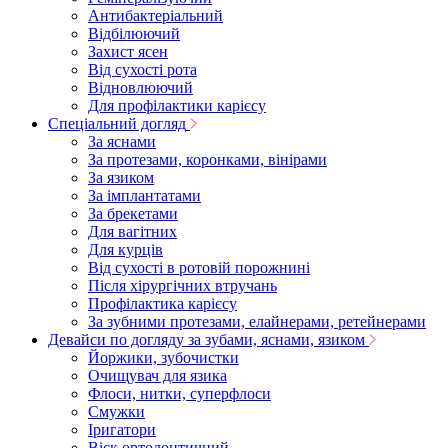
Антибактеріальний
Відбілюючий
Захист ясен
Від сухості рота
Відновлюючий
Для профілактики карієсу
Спеціальний догляд
За яснами
За протезами, коронками, вінірами
За язиком
За імплантатами
За брекетами
Для вагітних
Для курців
Від сухості в ротовій порожнині
Після хірургічних втручань
Профілактика карієсу
За зубними протезами, елайнерами, ретейнерами
Девайси по догляду за зубами, яснами, язиком
Йоржики, зубочистки
Очищувач для язика
Флоси, нитки, суперфлоси
Смужки
Іригатори
Віск ортодонтичний