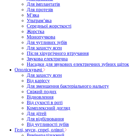
Для імплантатів
Для протезів
Мʼяка
Ультрамʼяка
Середньої жорсткості
Жорстка
Монопучкова
Для чутливих зубів
Для захисту ясен
Після хірургічного втручання
Звукова електрична
Насадки для звукових електричних зубних щіток
Ополіскувачі
Для захисту ясен
Від карієсу
Для зменшення бактеріального нальоту
Свіжий подих
Відновлення
Від сухості в роті
Комплексний догляд
Для дітей
Для відбілювання
Від чутливості зубів
Гелі, муси, спреї, олівці
Ремінералізуючий