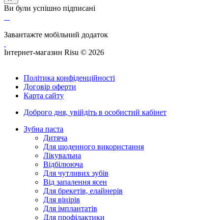
Ви були успішно підписані
Завантажте мобільний додаток
Інтернет-магазин Risu © 2026
Політика конфіденційності
Договір оферти
Карта сайту
Доброго дня,
увійдіть в особистий кабінет
Зубна паста
Дитяча
Для щоденного використання
Лікувальна
Відбілююча
Для чутливих зубів
Від запалення ясен
Для брекетів, елайнерів
Для вінірів
Для імплантатів
Для профілактики