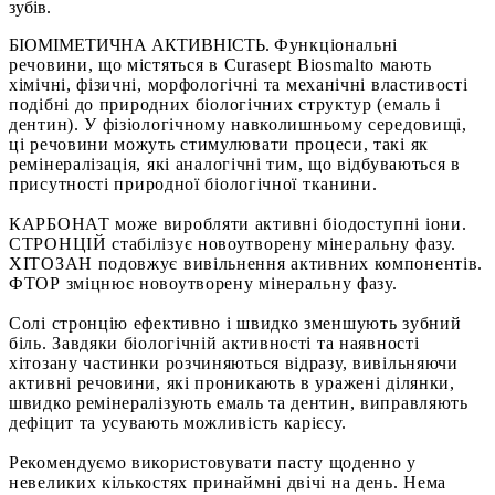
зубів.
БІОМІМЕТИЧНА АКТИВНІСТЬ.
Функціональні
речовини, що містяться в
Curasept Biosmalto мають
хімічні, фізичні,
морфологічні та механічні властивості
подібні
до природних біологічних структур
(емаль і
дентин). У фізіологічному
навколишньому середовищі,
ці речовини можуть стимулювати
процеси, такі як
ремінералізація, які
аналогічні тим, що відбуваються в
присутності
природної біологічної тканини.
КАРБОНАТ може виробляти активні біодоступні іони.
СТРОНЦІЙ стабілізує новоутворену мінеральну фазу.
ХІТОЗАН подовжує вивільнення активних компонентів.
ФТОР зміцнює новоутворену мінеральну фазу.
Солі стронцію ефективно і швидко зменшують зубний
біль. Завдяки біологічній активності та наявності
хітозану частинки розчиняються відразу, вивільняючи
активні речовини, які проникають в уражені ділянки,
швидко ремінералізують емаль та дентин, виправляють
дефіцит та усувають можливість карієсу.
Рекомендуємо використовувати пасту щоденно у
невеликих кількостях принаймні двічі на день. Нема