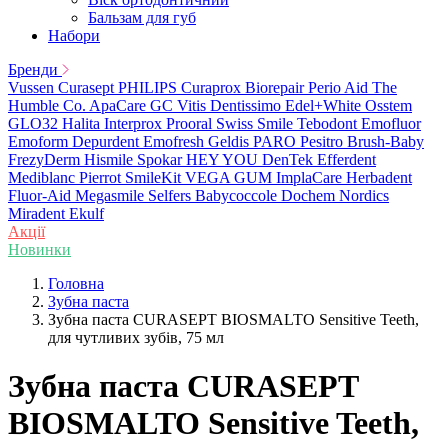
Бальзам для губ
Набори
Бренди
Vussen
Curasept
PHILIPS
Curaprox
Biorepair
Perio Aid
The
Humble Co.
ApaCare
GC
Vitis
Dentissimo
Edel+White
Osstem
GLO32
Halita
Interprox
Prooral
Swiss Smile
Tebodont
Emofluor
Emoform
Depurdent
Emofresh
Geldis
PARO
Pesitro
Brush-Baby
FrezyDerm
Hismile
Spokar
HEY YOU
DenTek
Efferdent
Mediblanc
Pierrot
SmileKit
VEGA
GUM
ImplaCare
Herbadent
Fluor-Aid
Megasmile
Selfers
Babycoccole
Dochem
Nordics
Miradent
Ekulf
Акції
Новинки
Головна
Зубна паста
Зубна паста CURASEPT BIOSMALTO Sensitive Teeth,
для чутливих зубів, 75 мл
Зубна паста CURASEPT
BIOSMALTO Sensitive Teeth,