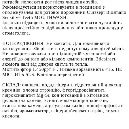
потреби полоскати рот після чищення зубів.
Рекомендується використовувати в поєднанні з
ополіскувачем для ротової порожнини Curasept Biosmalto
Sensitive Teeth MOUTHWASH.
Ідеально підходить, якщо ви хочете знизити чутливість
після професійного відбілювання або інших процедур у
стоматолога.
ПОПЕРЕДЖЕННЯ. Не ковтати. Для зовнішнього
застосування. Зберігати в недоступному для дітей місці.
Не використовувати при підвищеній чутливості або
алергії до одного або кількох компонентів. Зберігати
якомога далі від джерел світла та тепла.
Містить фтор 1.450ррт F-. Низька абразивність <15. НЕ
MICTИTЬ SLS. Kлінічно перевірений.
СКЛАД: очищена вода,гліцерин, гідратований діоксид
кремнію, хлорид стронцію, фторгідроксіапатит,
гідроксиапатит Mg-Sr, кон’югований з хітозаном,
целюлозна камедь, ксиліт, кокамідопропілбетаїн,
ксантанова камедь, ацесульфам калію, монофторфосфат
натрію, ароматизатор, гліцеринбензоат натрію, лимон
кислота.