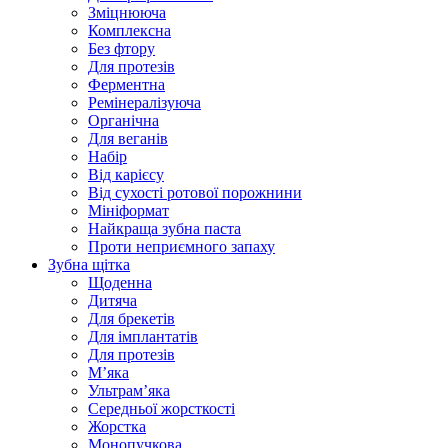
Зміцнююча
Комплексна
Без фтору
Для протезів
Ферментна
Ремінералізуюча
Органічна
Для веганів
Набір
Від карієсу
Від сухості ротової порожнини
Мініформат
Найкраща зубна паста
Проти неприємного запаху
Зубна щітка
Щоденна
Дитяча
Для брекетів
Для імплантатів
Для протезів
Мʼяка
Ультрамʼяка
Середньої жорсткості
Жорстка
Монопучкова