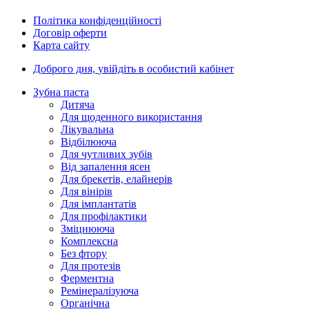
Політика конфіденційності
Договір оферти
Карта сайту
Доброго дня,
увійдіть в особистий кабінет
Зубна паста
Дитяча
Для щоденного використання
Лікувальна
Відбілююча
Для чутливих зубів
Від запалення ясен
Для брекетів, елайнерів
Для вінірів
Для імплантатів
Для профілактики
Зміцнююча
Комплексна
Без фтору
Для протезів
Ферментна
Ремінералізуюча
Органічна