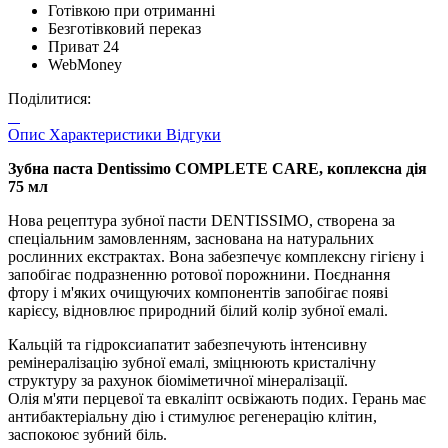
Готівкою при отриманні
Безготівковий переказ
Приват 24
WebMoney
Поділитися:
Опис
Характеристики
Відгуки
Зубна паста Dentissimo COMPLETE CARE, коплексна дія
75 мл
Нова рецептура зубної пасти DENTISSIMO, створена за
спеціальним замовленням, заснована на натуральних
рослинних екстрактах. Вона забезпечує комплексну гігієну і
запобігає подразненню ротової порожнини. Поєднання
фтору і м'яких очищуючих компонентів запобігає появі
карієсу, відновлює природний білий колір зубної емалі.
Кальцій та гідроксиапатит забезпечують інтенсивну
ремінералізацію зубної емалі, зміцнюють кристалічну
структуру за рахунок біоміметичної мінералізації.
Олія м'яти перцевої та евкаліпт освіжають подих. Герань має
антибактеріальну дію і стимулює регенерацію клітин,
заспокоює зубний біль.