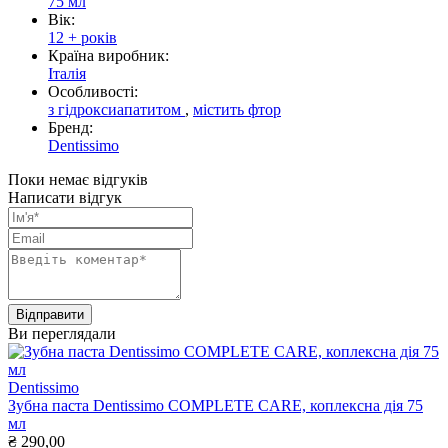
75 мл
Вік:
12 + років
Країна виробник:
Італія
Особливості:
з гідроксиапатитом
,
містить фтор
Бренд:
Dentissimo
Поки немає відгуків
Написати відгук
Ви переглядали
Dentissimo
Зубна паста Dentissimo COMPLETE CARE, коплексна дія 75
мл
₴
290,00