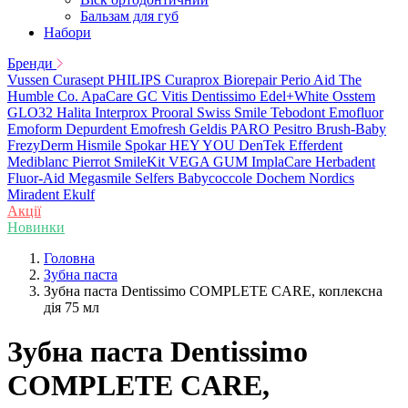
Бальзам для губ
Набори
Бренди
Vussen
Curasept
PHILIPS
Curaprox
Biorepair
Perio Aid
The
Humble Co.
ApaCare
GC
Vitis
Dentissimo
Edel+White
Osstem
GLO32
Halita
Interprox
Prooral
Swiss Smile
Tebodont
Emofluor
Emoform
Depurdent
Emofresh
Geldis
PARO
Pesitro
Brush-Baby
FrezyDerm
Hismile
Spokar
HEY YOU
DenTek
Efferdent
Mediblanc
Pierrot
SmileKit
VEGA
GUM
ImplaCare
Herbadent
Fluor-Aid
Megasmile
Selfers
Babycoccole
Dochem
Nordics
Miradent
Ekulf
Акції
Новинки
Головна
Зубна паста
Зубна паста Dentissimo COMPLETE CARE, коплексна
дія 75 мл
Зубна паста Dentissimo
COMPLETE CARE,