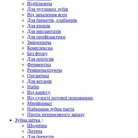
Відбілююча
Для чутливих зубів
Від запалення ясен
Для брекетів, елайнерів
Для вінірів
Для імплантатів
Для профілактики
Зміцнююча
Комплексна
Без фтору
Для протезів
Ферментна
Ремінералізуюча
Органічна
Для веганів
Набір
Від карієсу
Від сухості ротової порожнини
Мініформат
Найкраща зубна паста
Проти неприємного запаху
Зубна щітка
Щоденна
Дитяча
Для брекетів