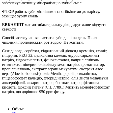
забезпечує активну мінералізацію зубної емалі
ФТОР
робить зуби міцнішими та стійкішими до карієсу,
захищає зубну емаль
ЕВКАЛІПТ
має антибактеріальну дію, дарує живе відчуття
свіжості
Спосіб застосування: чистити зуби двічі на день. Після
чищення прополоскати рот водою. Не ковтати.
Склад: вода, сорбітол, гідратований діоксид кремнію, ксиліт,
гліцерин, PEG-32, целюлозна камедь, лауроілсаркозинат
натрію, гідроксиапатит, феноксіетанол, каприлілгліколь,
етилгексилгліцерин, олівоілглутамат натрію, ароматизатор,
пропіленгліколь, екстракт герані макулатум, екстракт алое
вера (Aloe barbadensis), олія Mentha piperita, евкаліптол,
гліцерофосфат кальцію, фторид натрію, олія листя мелалеуки
альтерніфолії, сахарин натрію, бензоат натрію, фітинова
кислота, діоксид титану (C.I. 77891) Містить монофторфосфат
натрію, що дорівнює 950 ppm фтору.
Обʼєм: