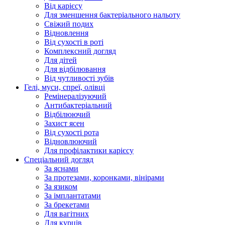
Від карієсу
Для зменшення бактеріального нальоту
Свіжий подих
Відновлення
Від сухості в роті
Комплексний догляд
Для дітей
Для відбілювання
Від чутливості зубів
Гелі, муси, спреї, олівці
Ремінералізуючий
Антибактеріальний
Відбілюючий
Захист ясен
Від сухості рота
Відновлюючий
Для профілактики карієсу
Спеціальний догляд
За яснами
За протезами, коронками, вінірами
За язиком
За імплантатами
За брекетами
Для вагітних
Для курців