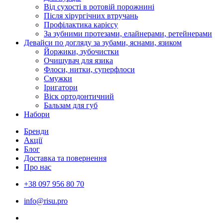
Від сухості в ротовій порожнині
Після хірургічних втручань
Профілактика карієсу
За зубними протезами, елайнерами, ретейнерами
Девайси по догляду за зубами, яснами, язиком
Йоржики, зубочистки
Очищувач для язика
Флоси, нитки, суперфлоси
Смужки
Іригатори
Віск ортодонтичний
Бальзам для губ
Набори
Бренди
Акції
Блог
Доставка та повернення
Про нас
+38 097 956 80 70
info@risu.pro