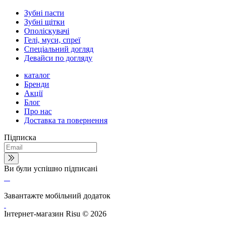
Зубні пасти
Зубні щітки
Ополіскувачі
Гелі, муси, спреї
Спеціальний догляд
Девайси по догляду
каталог
Бренди
Акції
Блог
Про нас
Доставка та повернення
Підписка
Ви були успішно підписані
Завантажте мобільний додаток
Інтернет-магазин Risu © 2026