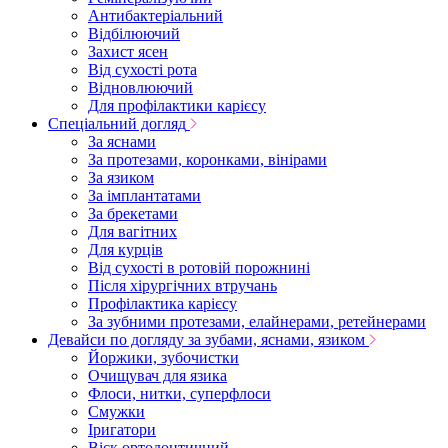
Антибактеріальний
Відбілюючий
Захист ясен
Від сухості рота
Відновлюючий
Для профілактики карієсу
Спеціальний догляд
За яснами
За протезами, коронками, вінірами
За язиком
За імплантатами
За брекетами
Для вагітних
Для курців
Від сухості в ротовій порожнині
Після хірургічних втручань
Профілактика карієсу
За зубними протезами, елайнерами, ретейнерами
Девайси по догляду за зубами, яснами, язиком
Йоржики, зубочистки
Очищувач для язика
Флоси, нитки, суперфлоси
Смужки
Іригатори
Віск ортодонтичний