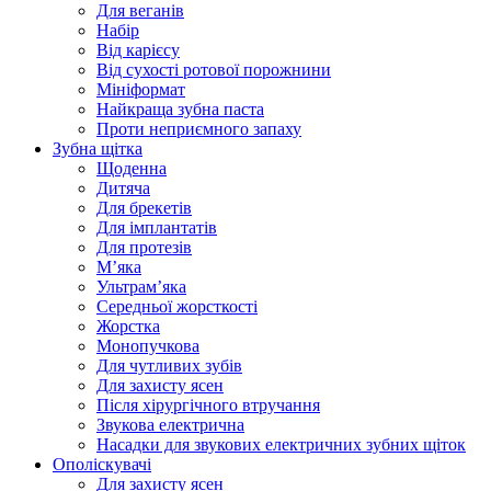
Для веганів
Набір
Від карієсу
Від сухості ротової порожнини
Мініформат
Найкраща зубна паста
Проти неприємного запаху
Зубна щітка
Щоденна
Дитяча
Для брекетів
Для імплантатів
Для протезів
Мʼяка
Ультрамʼяка
Середньої жорсткості
Жорстка
Монопучкова
Для чутливих зубів
Для захисту ясен
Після хірургічного втручання
Звукова електрична
Насадки для звукових електричних зубних щіток
Ополіскувачі
Для захисту ясен