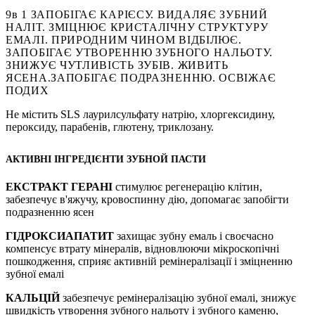
9в 1 ЗАПОБІГАЄ КАРІЄСУ.
ВИДАЛЯЄ ЗУБНИЙ
НАЛІТ.
ЗМІЦНЮЄ КРИСТАЛІЧНУ СТРУКТУРУ
ЕМАЛІ.
ПРИРОДНИМ ЧИНОМ ВІДБІЛЮЄ.
ЗАПОБІГАЄ УТВОРЕННЮ ЗУБНОГО НАЛЬОТУ.
ЗНИЖУЄ ЧУТЛИВІСТЬ ЗУБІВ.
ЖИВИТЬ
ЯСЕНА.
ЗАПОБІГАЄ ПОДРАЗНЕННЮ.
ОСВІЖАЄ
ПОДИХ
Не містить SLS лаурилсульфату натрію, хлоргексидину,
пероксиду, парабенів, глютену, триклозану.
АКТИВНІ ІНГРЕДІЄНТИ ЗУБНОЙ ПАСТИ
ЕКСТРАКТ ГЕРАНІ
стимулює регенерацію клітин,
забезпечує в'яжучу, кровоспинну дію, допомагає запобігти
подразненню ясен
ГІДРОКСИАПАТИТ
захищає зубну емаль і своєчасно
компенсує втрату мінералів, відновлюючи мікроскопічні
пошкодження, сприяє активній ремінералізації і зміцненню
зубної емалі
КАЛЬЦІЙ
забезпечує ремінералізацію зубної емалі, знижує
швидкість утворення зубного нальоту і зубного каменю,