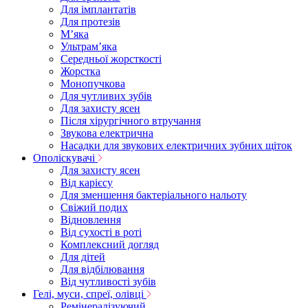
Для імплантатів
Для протезів
Мʼяка
Ультрамʼяка
Середньої жорсткості
Жорстка
Монопучкова
Для чутливих зубів
Для захисту ясен
Після хірургічного втручання
Звукова електрична
Насадки для звукових електричних зубних щіток
Ополіскувачі
Для захисту ясен
Від карієсу
Для зменшення бактеріального нальоту
Свіжий подих
Відновлення
Від сухості в роті
Комплексний догляд
Для дітей
Для відбілювання
Від чутливості зубів
Гелі, муси, спреї, олівці
Ремінералізуючий