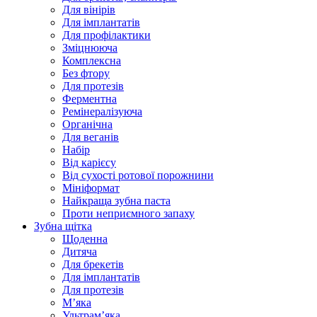
Для вінірів
Для імплантатів
Для профілактики
Зміцнююча
Комплексна
Без фтору
Для протезів
Ферментна
Ремінералізуюча
Органічна
Для веганів
Набір
Від карієсу
Від сухості ротової порожнини
Мініформат
Найкраща зубна паста
Проти неприємного запаху
Зубна щітка
Щоденна
Дитяча
Для брекетів
Для імплантатів
Для протезів
Мʼяка
Ультрамʼяка