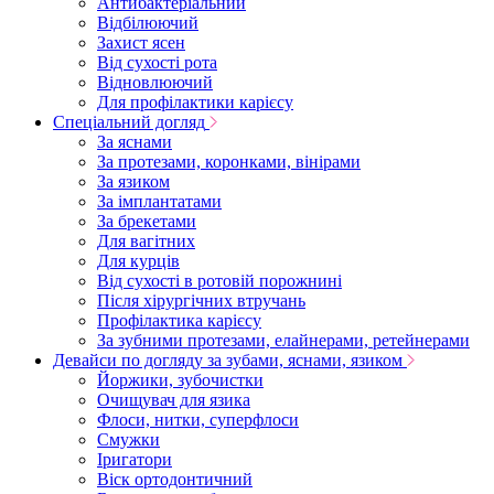
Антибактеріальний
Відбілюючий
Захист ясен
Від сухості рота
Відновлюючий
Для профілактики карієсу
Спеціальний догляд
За яснами
За протезами, коронками, вінірами
За язиком
За імплантатами
За брекетами
Для вагітних
Для курців
Від сухості в ротовій порожнині
Після хірургічних втручань
Профілактика карієсу
За зубними протезами, елайнерами, ретейнерами
Девайси по догляду за зубами, яснами, язиком
Йоржики, зубочистки
Очищувач для язика
Флоси, нитки, суперфлоси
Смужки
Іригатори
Віск ортодонтичний