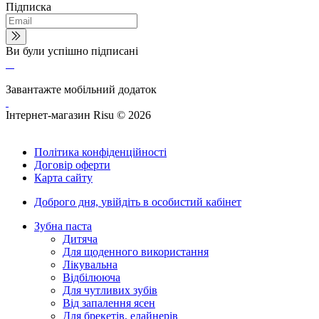
Підписка
Ви були успішно підписані
Завантажте мобільний додаток
Інтернет-магазин Risu © 2026
Політика конфіденційності
Договір оферти
Карта сайту
Доброго дня,
увійдіть в особистий кабінет
Зубна паста
Дитяча
Для щоденного використання
Лікувальна
Відбілююча
Для чутливих зубів
Від запалення ясен
Для брекетів, елайнерів