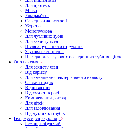
Для імплантатів
Для протезів
Мʼяка
Ультрамʼяка
Середньої жорсткості
Жорстка
Монопучкова
Для чутливих зубів
Для захисту ясен
Після хірургічного втручання
Звукова електрична
Насадки для звукових електричних зубних щіток
Ополіскувачі
Для захисту ясен
Від карієсу
Для зменшення бактеріального нальоту
Свіжий подих
Відновлення
Від сухості в роті
Комплексний догляд
Для дітей
Для відбілювання
Від чутливості зубів
Гелі, муси, спреї, олівці
Ремінералізуючий