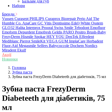
Бальзам для губ
Набори
Бренди
Vussen
Curasept
PHILIPS
Curaprox
Biorepair
Perio Aid
The
Humble Co.
ApaCare
GC
Vitis
Dentissimo
Edel+White
Osstem
GLO32
Halita
Interprox
Prooral
Swiss Smile
Tebodont
Emofluor
Emoform
Depurdent
Emofresh
Geldis
PARO
Pesitro
Brush-Baby
FrezyDerm
Hismile
Spokar
HEY YOU
DenTek
Efferdent
Mediblanc
Pierrot
SmileKit
VEGA
GUM
ImplaCare
Herbadent
Fluor-Aid
Megasmile
Selfers
Babycoccole
Dochem
Nordics
Miradent
Ekulf
Акції
Новинки
Головна
Зубна паста
Зубна паста FrezyDerm Diabeteeth для діабетиків, 75 мл
Зубна паста FrezyDerm
Diabeteeth для діабетиків, 75
мл