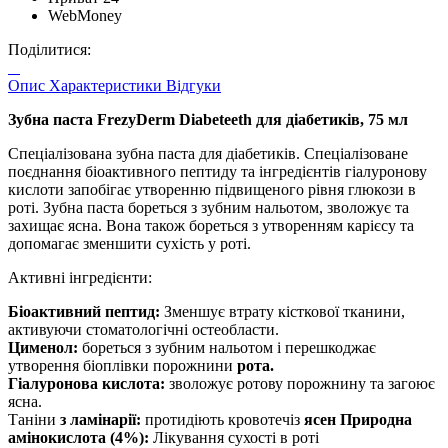
WebMoney
Поділитися:
Опис
Характеристики
Відгуки
Зубна паста FrezyDerm Diabeteeth для діабетиків, 75 мл
Спеціалізована зубна паста для діабетиків. Спеціалізоване
поєднання біоактивного пептиду та інгредієнтів гіалуронову
кислоти запобігає утворенню підвищеного рівня глюкози в
роті. Зубна паста бореться з зубним нальотом, зволожує та
захищає ясна. Вона також бореться з утворенням карієсу та
допомагає зменшити сухість у роті.
Активні інгредієнти:
Біоактивний пептид:
Зменшує втрату кісткової тканини,
активуючи стоматологічні остеобласти.
Цименол:
бореться з зубним нальотом і перешкоджає
утворення біоплівки порожнини
рота.
Гіалуронова кислота:
зволожує ротову порожнину та загоює
ясна.
Таніни
з ламінарії:
протидіють кровотечіз
ясен Природна
амінокислота (4%):
Лікування сухості в роті