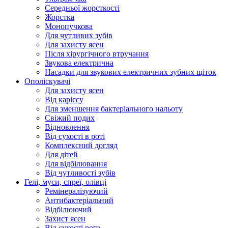
Середньої жорсткості
Жорстка
Монопучкова
Для чутливих зубів
Для захисту ясен
Після хірургічного втручання
Звукова електрична
Насадки для звукових електричних зубних щіток
Ополіскувачі
Для захисту ясен
Від карієсу
Для зменшення бактеріального нальоту
Свіжий подих
Відновлення
Від сухості в роті
Комплексний догляд
Для дітей
Для відбілювання
Від чутливості зубів
Гелі, муси, спреї, олівці
Ремінералізуючий
Антибактеріальний
Відбілюючий
Захист ясен
Від сухості рота