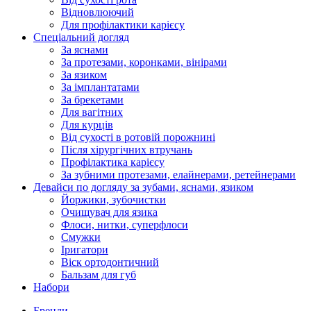
Відновлюючий
Для профілактики карієсу
Спеціальний догляд
За яснами
За протезами, коронками, вінірами
За язиком
За імплантатами
За брекетами
Для вагітних
Для курців
Від сухості в ротовій порожнині
Після хірургічних втручань
Профілактика карієсу
За зубними протезами, елайнерами, ретейнерами
Девайси по догляду за зубами, яснами, язиком
Йоржики, зубочистки
Очищувач для язика
Флоси, нитки, суперфлоси
Смужки
Іригатори
Віск ортодонтичний
Бальзам для губ
Набори
Бренди