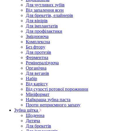
Для чутливих зубів
Від запалення ясен
Для брекетів, елайнерів
Для вінірів
Для імплантатів
Для профілактики
Зміцнююча
Комплексна
Без фтору
Для протезів
Ферментна
Ремінералізуюча
Органічна
Для веганів
Набір
Від карієсу
Від сухості ротової порожнини
Мініформат
Найкраща зубна паста
Проти неприємного запаху
Зубна щітка
Щоденна
Дитяча
Для брекетів