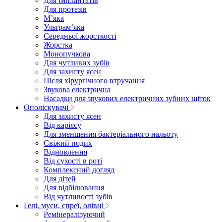
Для імплантатів
Для протезів
Мʼяка
Ультрамʼяка
Середньої жорсткості
Жорстка
Монопучкова
Для чутливих зубів
Для захисту ясен
Після хірургічного втручання
Звукова електрична
Насадки для звукових електричних зубних щіток
Ополіскувачі
Для захисту ясен
Від карієсу
Для зменшення бактеріального нальоту
Свіжий подих
Відновлення
Від сухості в роті
Комплексний догляд
Для дітей
Для відбілювання
Від чутливості зубів
Гелі, муси, спреї, олівці
Ремінералізуючий