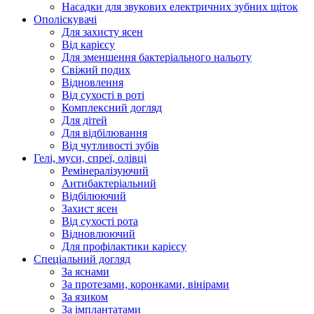
Насадки для звукових електричних зубних щіток
Ополіскувачі
Для захисту ясен
Від карієсу
Для зменшення бактеріального нальоту
Свіжий подих
Відновлення
Від сухості в роті
Комплексний догляд
Для дітей
Для відбілювання
Від чутливості зубів
Гелі, муси, спреї, олівці
Ремінералізуючий
Антибактеріальний
Відбілюючий
Захист ясен
Від сухості рота
Відновлюючий
Для профілактики карієсу
Спеціальний догляд
За яснами
За протезами, коронками, вінірами
За язиком
За імплантатами