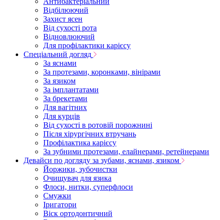
Антибактеріальний
Відбілюючий
Захист ясен
Від сухості рота
Відновлюючий
Для профілактики карієсу
Спеціальний догляд
За яснами
За протезами, коронками, вінірами
За язиком
За імплантатами
За брекетами
Для вагітних
Для курців
Від сухості в ротовій порожнині
Після хірургічних втручань
Профілактика карієсу
За зубними протезами, елайнерами, ретейнерами
Девайси по догляду за зубами, яснами, язиком
Йоржики, зубочистки
Очищувач для язика
Флоси, нитки, суперфлоси
Смужки
Іригатори
Віск ортодонтичний