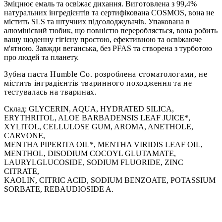
Зміцнює емаль та освіжає дихання. Виготовлена з 99,4%
натуральних інгредієнтів та сертифікована COSMOS, вона не
містить SLS та штучних підсолоджувачів. Упакована в
алюмінієвий тюбик, що повністю переробляється, вона робить
вашу щоденну гігієну простою, ефективною та освіжаюче
м'ятною. Завжди веганська, без PFAS та створена з турботою
про людей та планету.
Зубна паста Humble Co. розроблена стоматологами, не
містить інградієнтів тваринного походження та не
тестувалась на тваринах.
Склад: GLYCERIN, AQUA, HYDRATED SILICA,
ERYTHRITOL, ALOE BARBADENSIS LEAF JUICE*,
XYLITOL, CELLULOSE GUM, AROMA, ANETHOLE,
CARVONE,
MENTHA PIPERITA OIL*, MENTHA VIRIDIS LEAF OIL,
MENTHOL, DISODIUM COCOYL GLUTAMATE,
LAURYLGLUCOSIDE, SODIUM FLUORIDE, ZINC
CITRATE,
KAOLIN, CITRIC ACID, SODIUM BENZOATE, POTASSIUM
SORBATE, REBAUDIOSIDE A.