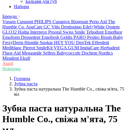
Бальзам для губ
Набори
Бренди
Vussen
Curasept
PHILIPS
Curaprox
Biorepair
Perio Aid
The
Humble Co.
ApaCare
GC
Vitis
Dentissimo
Edel+White
Osstem
GLO32
Halita
Interprox
Prooral
Swiss Smile
Tebodont
Emofluor
Emoform
Depurdent
Emofresh
Geldis
PARO
Pesitro
Brush-Baby
FrezyDerm
Hismile
Spokar
HEY YOU
DenTek
Efferdent
Mediblanc
Pierrot
SmileKit
VEGA
GUM
ImplaCare
Herbadent
Fluor-Aid
Megasmile
Selfers
Babycoccole
Dochem
Nordics
Miradent
Ekulf
Акції
Новинки
Головна
Зубна паста
Зубна паста натуральна The Humble Co., свіжа м'ята, 75
мл
Зубна паста натуральна The
Humble Co., свіжа м'ята, 75
мл