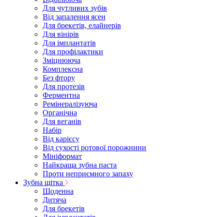
Для чутливих зубів
Від запалення ясен
Для брекетів, елайнерів
Для вінірів
Для імплантатів
Для профілактики
Зміцнююча
Комплексна
Без фтору
Для протезів
Ферментна
Ремінералізуюча
Органічна
Для веганів
Набір
Від карієсу
Від сухості ротової порожнини
Мініформат
Найкраща зубна паста
Проти неприємного запаху
Зубна щітка
Щоденна
Дитяча
Для брекетів