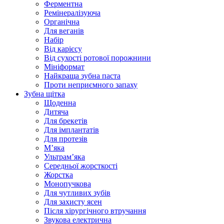
Ферментна
Ремінералізуюча
Органічна
Для веганів
Набір
Від карієсу
Від сухості ротової порожнини
Мініформат
Найкраща зубна паста
Проти неприємного запаху
Зубна щітка
Щоденна
Дитяча
Для брекетів
Для імплантатів
Для протезів
Мʼяка
Ультрамʼяка
Середньої жорсткості
Жорстка
Монопучкова
Для чутливих зубів
Для захисту ясен
Після хірургічного втручання
Звукова електрична