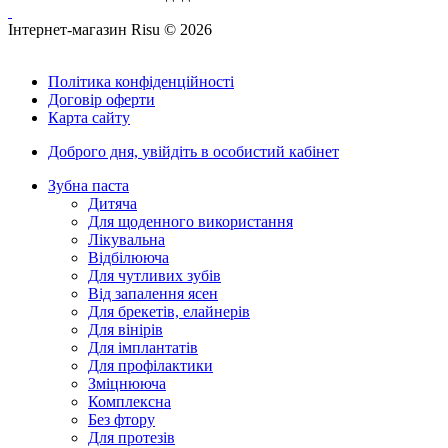
Інтернет-магазин Risu © 2026
Політика конфіденційності
Договір оферти
Карта сайту
Доброго дня,
увійдіть в особистий кабінет
Зубна паста
Дитяча
Для щоденного використання
Лікувальна
Відбілююча
Для чутливих зубів
Від запалення ясен
Для брекетів, елайнерів
Для вінірів
Для імплантатів
Для профілактики
Зміцнююча
Комплексна
Без фтору
Для протезів