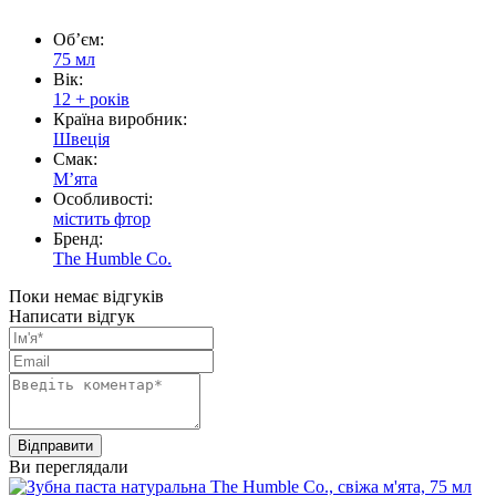
Обʼєм:
75 мл
Вік:
12 + років
Країна виробник:
Швеція
Смак:
Мʼята
Особливості:
містить фтор
Бренд:
The Humble Co.
Поки немає відгуків
Написати відгук
Ви переглядали