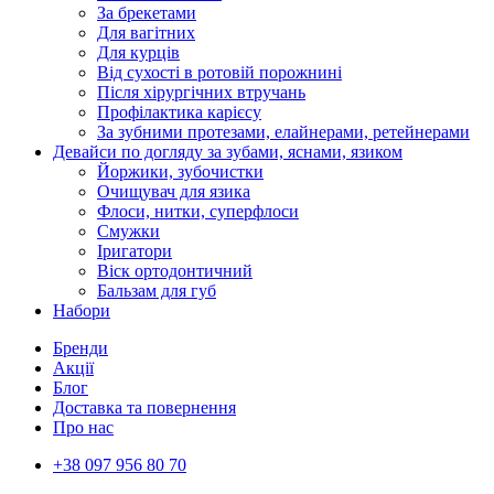
За брекетами
Для вагітних
Для курців
Від сухості в ротовій порожнині
Після хірургічних втручань
Профілактика карієсу
За зубними протезами, елайнерами, ретейнерами
Девайси по догляду за зубами, яснами, язиком
Йоржики, зубочистки
Очищувач для язика
Флоси, нитки, суперфлоси
Смужки
Іригатори
Віск ортодонтичний
Бальзам для губ
Набори
Бренди
Акції
Блог
Доставка та повернення
Про нас
+38 097 956 80 70