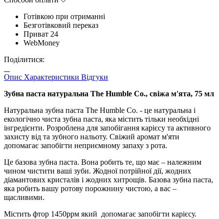
Готівкою при отриманні
Безготівковий переказ
Приват 24
WebMoney
Поділитися:
Опис
Характеристики
Відгуки
Зубна паста натуральна The Humble Co., свіжа м'ята, 75 мл
Натуральна зубна паста The Humble Co. - це натуральна і
екологічно чиста зубна паста, яка містить тільки необхідні
інгредієнти. Розроблена для запобігання карієсу та активного
захисту від та зубного нальоту. Свіжий аромат м'яти
допомагає запобігти неприємному запаху з рота.
Це базова зубна паста. Вона робить те, що має – належним
чином чистити ваші зуби. Жодної потрійної дії, жодних
діамантових кристалів і жодних хитрощів. Базова зубна паста,
яка робить вашу ротову порожнину чистою, а вас –
щасливими.
Містить фтор 1450ррм який допомагає запобігти карієсу.