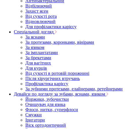
Антибактеріальний
Відбілюючий
Захист ясен
Від сухості рота
Відновлюючий
Для профілактики карієсу
Спеціальний догляд
За яснами
За протезами, коронками, вінірами
За язиком
За імплантатами
За брекетами
Для вагітних
Для курців
Від сухості в ротовій порожнині
Після хірургічних втручань
Профілактика карієсу
За зубними протезами, елайнерами, ретейнерами
Девайси по догляду за зубами, яснами, язиком
Йоржики, зубочистки
Очищувач для язика
Флоси, нитки, суперфлоси
Смужки
Іригатори
Віск ортодонтичний