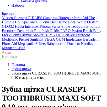
Бальзам для губ
Набори
Бренди
Vussen
Curasept
PHILIPS
Curaprox
Biorepair
Perio Aid
The
Humble Co.
ApaCare
GC
Vitis
Dentissimo
Edel+White
Osstem
GLO32
Halita
Interprox
Prooral
Swiss Smile
Tebodont
Emofluor
Emoform
Depurdent
Emofresh
Geldis
PARO
Pesitro
Brush-Baby
FrezyDerm
Hismile
Spokar
HEY YOU
DenTek
Efferdent
Mediblanc
Pierrot
SmileKit
VEGA
GUM
ImplaCare
Herbadent
Fluor-Aid
Megasmile
Selfers
Babycoccole
Dochem
Nordics
Miradent
Ekulf
Акції
Новинки
Головна
Зубна щітка
Зубна щітка CURASEPT TOOTHBRUSH MAXI SOFT
0,10 мм, ультра м'яка
Зубна щітка CURASEPT
TOOTHBRUSH MAXI SOFT
0,10 мм, ультра м'яка