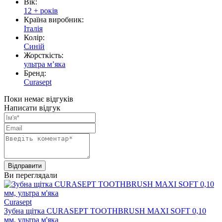
Вік:
12 + років
Країна виробник:
Італія
Колір:
Синій
Жорсткість:
ультра мʼяка
Бренд:
Curasept
Поки немає відгуків
Написати відгук
Ви переглядали
Curasept
Зубна щітка CURASEPT TOOTHBRUSH MAXI SOFT 0,10
мм, ультра м'яка