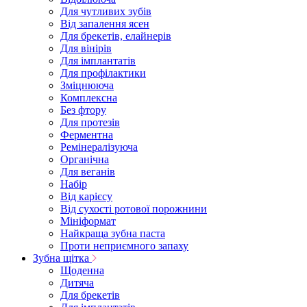
Для чутливих зубів
Від запалення ясен
Для брекетів, елайнерів
Для вінірів
Для імплантатів
Для профілактики
Зміцнююча
Комплексна
Без фтору
Для протезів
Ферментна
Ремінералізуюча
Органічна
Для веганів
Набір
Від карієсу
Від сухості ротової порожнини
Мініформат
Найкраща зубна паста
Проти неприємного запаху
Зубна щітка
Щоденна
Дитяча
Для брекетів