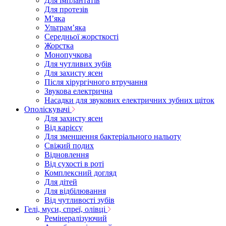
Для імплантатів
Для протезів
Мʼяка
Ультрамʼяка
Середньої жорсткості
Жорстка
Монопучкова
Для чутливих зубів
Для захисту ясен
Після хірургічного втручання
Звукова електрична
Насадки для звукових електричних зубних щіток
Ополіскувачі
Для захисту ясен
Від карієсу
Для зменшення бактеріального нальоту
Свіжий подих
Відновлення
Від сухості в роті
Комплексний догляд
Для дітей
Для відбілювання
Від чутливості зубів
Гелі, муси, спреї, олівці
Ремінералізуючий