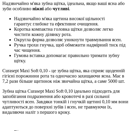
Надзвичайно м'яка зубна щітка, ідеальна, якщо ваші ясна або
зуби особливо
ніжні
або
чутливі
.
Надзвичайно м'яка щетина високої щільності
гарантує глибоке та ефективне очищення.
Коротка компактна головка щітки дозволяє легко
чистити кожну ділянку рота.
Округла форма дозволяє уникнути травмування ясен.
Ручка трохи гнучка, щоб обмежити надмірний тиск під
час чищення.
Гумова вставка допомагає правильно тримати зубну
щітку.
Curasept Maxi Soft 0,10 - це зубна щітка, яка сприяє щоденній
гігієні порожнини рота та одночасно захищаючи ясна. Має в
7,2 рази більше щитинок ніж звичайна щітка, а саме 5000 шт.
Зубна щітка Curasept Maxi Soft 0,10 ідеально підходить для
запобігання подразнення або кровотечі в разі сильної
чутливості ясен. Завдяки тонкій і гнучкій щетині 0,10 мм вони
адаптуються до поверхні зубів і ясен, не травмуючи їх,
видаляючи наліт з першого кроку.