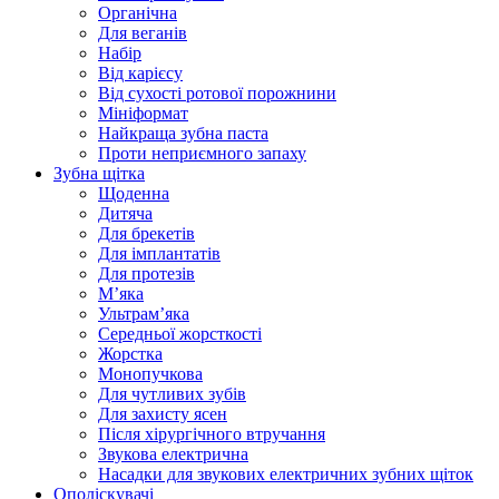
Органічна
Для веганів
Набір
Від карієсу
Від сухості ротової порожнини
Мініформат
Найкраща зубна паста
Проти неприємного запаху
Зубна щітка
Щоденна
Дитяча
Для брекетів
Для імплантатів
Для протезів
Мʼяка
Ультрамʼяка
Середньої жорсткості
Жорстка
Монопучкова
Для чутливих зубів
Для захисту ясен
Після хірургічного втручання
Звукова електрична
Насадки для звукових електричних зубних щіток
Ополіскувачі