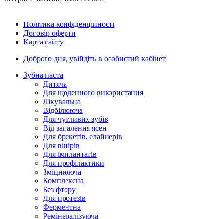
Політика конфіденційності
Договір оферти
Карта сайту
Доброго дня,
увійдіть в особистий кабінет
Зубна паста
Дитяча
Для щоденного використання
Лікувальна
Відбілююча
Для чутливих зубів
Від запалення ясен
Для брекетів, елайнерів
Для вінірів
Для імплантатів
Для профілактики
Зміцнююча
Комплексна
Без фтору
Для протезів
Ферментна
Ремінералізуюча