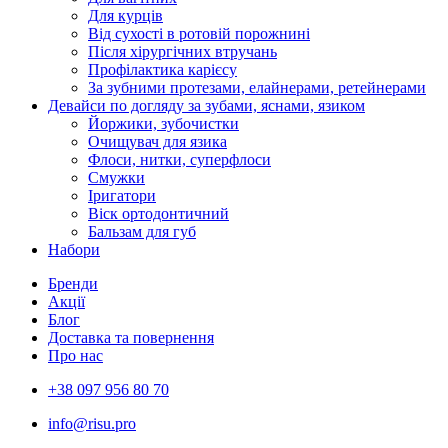
Для курців
Від сухості в ротовій порожнині
Після хірургічних втручань
Профілактика карієсу
За зубними протезами, елайнерами, ретейнерами
Девайси по догляду за зубами, яснами, язиком
Йоржики, зубочистки
Очищувач для язика
Флоси, нитки, суперфлоси
Смужки
Іригатори
Віск ортодонтичний
Бальзам для губ
Набори
Бренди
Акції
Блог
Доставка та повернення
Про нас
+38 097 956 80 70
info@risu.pro