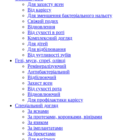
Для захисту ясен
Від карієсу
Для зменшення бактеріального нальоту
Свіжий подих
Відновлення
Від сухості в роті
Комплексний догляд
Для дітей
Для відбілювання
Від чутливості зубів
Гелі, муси, спреї, олівці
Ремінералізуючий
Антибактеріальний
Відбілюючий
Захист ясен
Від сухості рота
Відновлюючий
Для профілактики карієсу
Спеціальний догляд
За яснами
За протезами, коронками, вінірами
За язиком
За імплантатами
За брекетами
Для вагітних