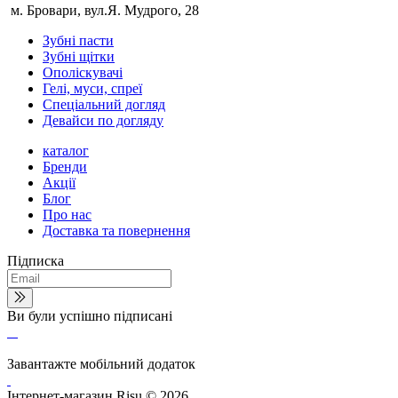
м. Бровари, вул.Я. Мудрого, 28
Зубні пасти
Зубні щітки
Ополіскувачі
Гелі, муси, спреї
Спеціальний догляд
Девайси по догляду
каталог
Бренди
Акції
Блог
Про нас
Доставка та повернення
Підписка
Ви були успішно підписані
Завантажте мобільний додаток
Інтернет-магазин Risu © 2026