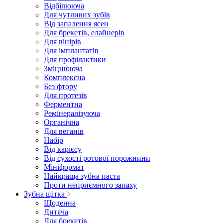
Відбілююча
Для чутливих зубів
Від запалення ясен
Для брекетів, елайнерів
Для вінірів
Для імплантатів
Для профілактики
Зміцнююча
Комплексна
Без фтору
Для протезів
Ферментна
Ремінералізуюча
Органічна
Для веганів
Набір
Від карієсу
Від сухості ротової порожнини
Мініформат
Найкраща зубна паста
Проти неприємного запаху
Зубна щітка
Щоденна
Дитяча
Для брекетів