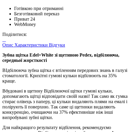
Готівкою при отриманні
Безготівковий переказ
Приват 24
WebMoney
Поділитися:
Опис
Характеристики
Відгуки
Зубна щітка Edel+White зі щетиною Pedex, відбілююча,
середньої жорсткості
ВІдбілююча зубна щітка є втіленням передових знань в галузі
стоматології. Крихітні гумові кульки відбілюють на 35%
краще.
Вбудовані в щетину Відбілюючої щітки гумові кульки,
допомагають щітці відповідати своїй назві! Так само як гумка
стирає олівець з паперу, ці кульки видаляють плями на емалі і
полірують її поверхню. Так саме ці щетинки видаляють
конкуренцію, очищаючи на 37% ефективніше ніж інші
випробувані зубні щітки.
Для найкращого результату відбілення, рекомендуємо