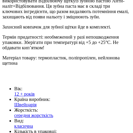
використовувати Відбілюючу щіткуіз зубною пастою Анти-
наліт+Відбілювання. Ця зубна паста має в складі три
ключових інгредієнти, що разом видаляють потемніння емалі,
захищають від появи нальоту і зміцнюють зуби.
Захисний ковпачок для зубної щітки йде в комплекті.
Термін придатності: необмежений у разі непошкодження
упаковки. Зберігати при температурі від +5 до +25°C. Не
обдавати кип’ятком!
Матеріал товару: термопластик, поліпропілен, нейлонова
щетина
Вік:
12 + років
Країна виробник:
Швейцарія
Жорсткість:
середня жорсткість
Вид:
класична
Кількість в упаковці: