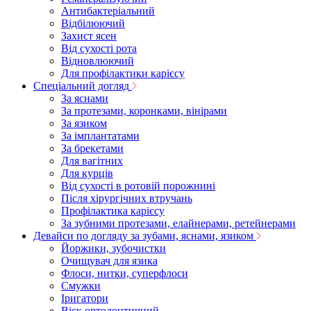
Антибактеріальний
Відбілюючий
Захист ясен
Від сухості рота
Відновлюючий
Для профілактики карієсу
Спеціальний догляд
За яснами
За протезами, коронками, вінірами
За язиком
За імплантатами
За брекетами
Для вагітних
Для курців
Від сухості в ротовій порожнині
Після хірургічних втручань
Профілактика карієсу
За зубними протезами, елайнерами, ретейнерами
Девайси по догляду за зубами, яснами, язиком
Йоржики, зубочистки
Очищувач для язика
Флоси, нитки, суперфлоси
Смужки
Іригатори
Віск ортодонтичний