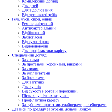
Комплексний догляд
Для дітей
Для відбілювання
Від чутливості зубів
Гелі, муси, спреї, олівці
Ремінералізуючий
Антибактеріальний
Відбілюючий
Захист ясен
Від сухості рота
Відновлюючий
Для профілактики карієсу
Спеціальний догляд
За яснами
За протезами, коронками, вінірами
За язиком
За імплантатами
За брекетами
Для вагітних
Для курців
Від сухості в ротовій порожнині
Після хірургічних втручань
Профілактика карієсу
За зубними протезами, елайнерами, ретейнерами
Девайси по догляду за зубами, яснами, язиком