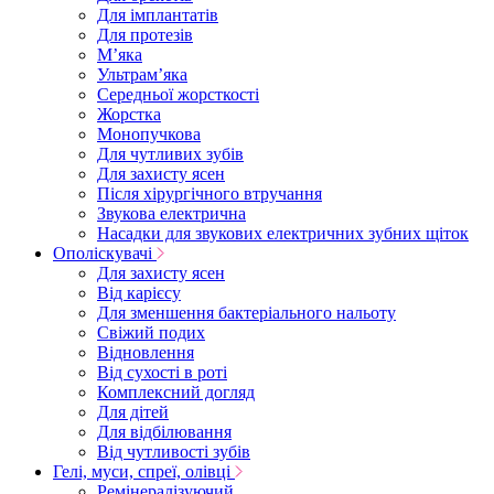
Для імплантатів
Для протезів
Мʼяка
Ультрамʼяка
Середньої жорсткості
Жорстка
Монопучкова
Для чутливих зубів
Для захисту ясен
Після хірургічного втручання
Звукова електрична
Насадки для звукових електричних зубних щіток
Ополіскувачі
Для захисту ясен
Від карієсу
Для зменшення бактеріального нальоту
Свіжий подих
Відновлення
Від сухості в роті
Комплексний догляд
Для дітей
Для відбілювання
Від чутливості зубів
Гелі, муси, спреї, олівці
Ремінералізуючий