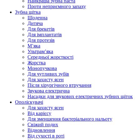
Найкраща зубна паста
Проти неприємного запаху
Зубна щітка
Щоденна
Дитяча
Для брекетів
Для імплантатів
Для протезів
Мʼяка
Ультрамʼяка
Середньої жорсткості
Жорстка
Монопучкова
Для чутливих зубів
Для захисту ясен
Після хірургічного втручання
Звукова електрична
Насадки для звукових електричних зубних щіток
Ополіскувачі
Для захисту ясен
Від карієсу
Для зменшення бактеріального нальоту
Свіжий подих
Відновлення
Від сухості в роті