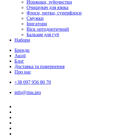
Йоржики, зубочистки
Очищувач для язика
Флоси, нитки, суперфлоси
Смужки
Іригатори
Віск ортодонтичний
Бальзам для губ
Набори
Бренди
Акції
Блог
Доставка та повернення
Про нас
+38 097 956 80 70
info@risu.pro