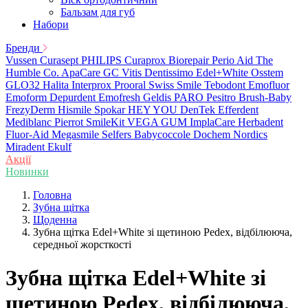
Бальзам для губ
Набори
Бренди
Vussen
Curasept
PHILIPS
Curaprox
Biorepair
Perio Aid
The
Humble Co.
ApaCare
GC
Vitis
Dentissimo
Edel+White
Osstem
GLO32
Halita
Interprox
Prooral
Swiss Smile
Tebodont
Emofluor
Emoform
Depurdent
Emofresh
Geldis
PARO
Pesitro
Brush-Baby
FrezyDerm
Hismile
Spokar
HEY YOU
DenTek
Efferdent
Mediblanc
Pierrot
SmileKit
VEGA
GUM
ImplaCare
Herbadent
Fluor-Aid
Megasmile
Selfers
Babycoccole
Dochem
Nordics
Miradent
Ekulf
Акції
Новинки
Головна
Зубна щітка
Щоденна
Зубна щітка Edel+White зі щетиною Pedex, відбілююча,
середньої жорсткості
Зубна щітка Edel+White зі
щетиною Pedex, відбілююча,