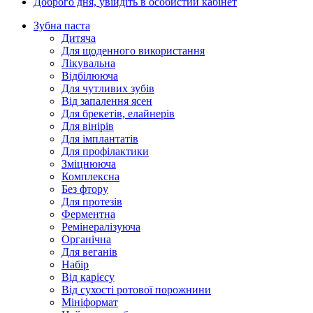
Доброго дня,
увійдіть в особистий кабінет
Зубна паста
Дитяча
Для щоденного використання
Лікувальна
Відбілююча
Для чутливих зубів
Від запалення ясен
Для брекетів, елайнерів
Для вінірів
Для імплантатів
Для профілактики
Зміцнююча
Комплексна
Без фтору
Для протезів
Ферментна
Ремінералізуюча
Органічна
Для веганів
Набір
Від карієсу
Від сухості ротової порожнини
Мініформат