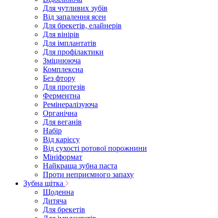
Для чутливих зубів
Від запалення ясен
Для брекетів, елайнерів
Для вінірів
Для імплантатів
Для профілактики
Зміцнююча
Комплексна
Без фтору
Для протезів
Ферментна
Ремінералізуюча
Органічна
Для веганів
Набір
Від карієсу
Від сухості ротової порожнини
Мініформат
Найкраща зубна паста
Проти неприємного запаху
Зубна щітка
Щоденна
Дитяча
Для брекетів