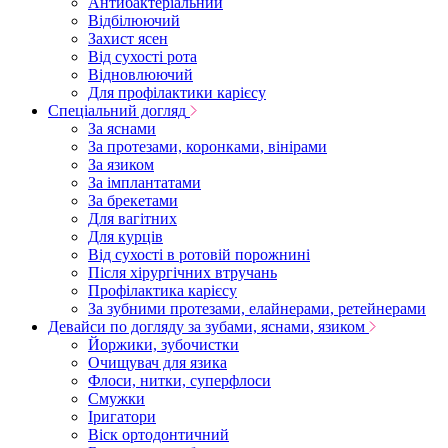
Антибактеріальний
Відбілюючий
Захист ясен
Від сухості рота
Відновлюючий
Для профілактики карієсу
Спеціальний догляд
За яснами
За протезами, коронками, вінірами
За язиком
За імплантатами
За брекетами
Для вагітних
Для курців
Від сухості в ротовій порожнині
Після хірургічних втручань
Профілактика карієсу
За зубними протезами, елайнерами, ретейнерами
Девайси по догляду за зубами, яснами, язиком
Йоржики, зубочистки
Очищувач для язика
Флоси, нитки, суперфлоси
Смужки
Іригатори
Віск ортодонтичний