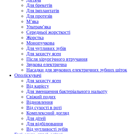
Для брекетів
Для імплантатів
Для протезів
Мʼяка
Ультрамʼяка
Середньої жорсткості
Жорстка
Монопучкова
Для чутливих зубів
Для захисту ясен
Після хірургічного втручання
Звукова електрична
Насадки для звукових електричних зубних щіток
Ополіскувачі
Для захисту ясен
Від карієсу
Для зменшення бактеріального нальоту
Свіжий подих
Відновлення
Від сухості в роті
Комплексний догляд
Для дітей
Для відбілювання
Від чутливості зубів