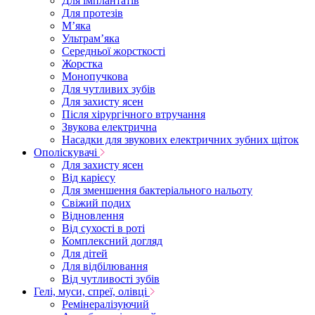
Для імплантатів
Для протезів
Мʼяка
Ультрамʼяка
Середньої жорсткості
Жорстка
Монопучкова
Для чутливих зубів
Для захисту ясен
Після хірургічного втручання
Звукова електрична
Насадки для звукових електричних зубних щіток
Ополіскувачі
Для захисту ясен
Від карієсу
Для зменшення бактеріального нальоту
Свіжий подих
Відновлення
Від сухості в роті
Комплексний догляд
Для дітей
Для відбілювання
Від чутливості зубів
Гелі, муси, спреї, олівці
Ремінералізуючий