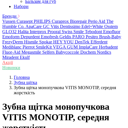
Бальзам для губ
Набори
Бренди
Vussen
Curasept
PHILIPS
Curaprox
Biorepair
Perio Aid
The
Humble Co.
ApaCare
GC
Vitis
Dentissimo
Edel+White
Osstem
GLO32
Halita
Interprox
Prooral
Swiss Smile
Tebodont
Emofluor
Emoform
Depurdent
Emofresh
Geldis
PARO
Pesitro
Brush-Baby
FrezyDerm
Hismile
Spokar
HEY YOU
DenTek
Efferdent
Mediblanc
Pierrot
SmileKit
VEGA
GUM
ImplaCare
Herbadent
Fluor-Aid
Megasmile
Selfers
Babycoccole
Dochem
Nordics
Miradent
Ekulf
Акції
Новинки
Головна
Зубна щітка
Зубна щітка монопучкова VITIS MONOTIP, середня
жорсткість
Зубна щітка монопучкова
VITIS MONOTIP, середня
жорсткість