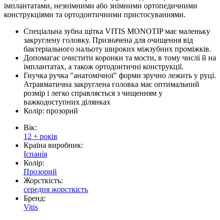
імплантатами, незнімними або знімними ортопедичними
конструкціями та ортодонтичними пристосуваннями.
Спеціальна зубна щітка VITIS MONOTIP має маленьку
закруглену головку. Призначена для очищення від
бактеріального нальоту широких міжзубних проміжків.
Допомагає очистити коронки та мости, в тому числі й на
імплантатах, а також ортодонтичні конструкції.
Гнучка ручка "анатомічної" форми зручно лежить у руці.
Атравматична закруглена головка має оптимальний
розмір і легко справляється з чищенням у
важкодоступних ділянках
Колір: прозорий
Вік:
12 + років
Країна виробник:
Іспанія
Колір:
Прозорий
Жорсткість:
середня жорсткість
Бренд:
Vitis