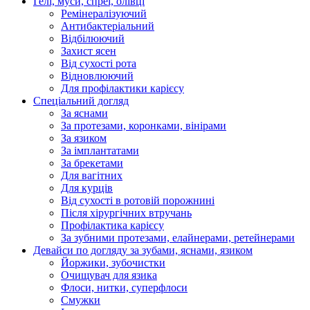
Гелі, муси, спреї, олівці
Ремінералізуючий
Антибактеріальний
Відбілюючий
Захист ясен
Від сухості рота
Відновлюючий
Для профілактики карієсу
Спеціальний догляд
За яснами
За протезами, коронками, вінірами
За язиком
За імплантатами
За брекетами
Для вагітних
Для курців
Від сухості в ротовій порожнині
Після хірургічних втручань
Профілактика карієсу
За зубними протезами, елайнерами, ретейнерами
Девайси по догляду за зубами, яснами, язиком
Йоржики, зубочистки
Очищувач для язика
Флоси, нитки, суперфлоси
Смужки