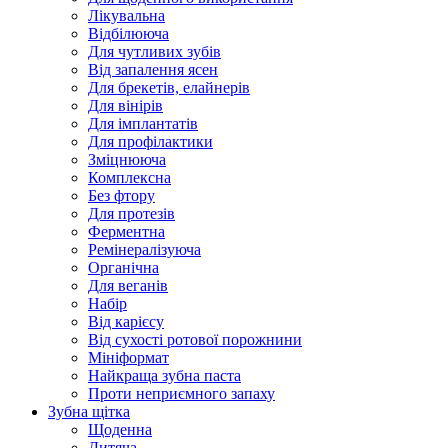
Лікувальна
Відбілююча
Для чутливих зубів
Від запалення ясен
Для брекетів, елайнерів
Для вінірів
Для імплантатів
Для профілактики
Зміцнююча
Комплексна
Без фтору
Для протезів
Ферментна
Ремінералізуюча
Органічна
Для веганів
Набір
Від карієсу
Від сухості ротової порожнини
Мініформат
Найкраща зубна паста
Проти неприємного запаху
Зубна щітка
Щоденна
Дитяча